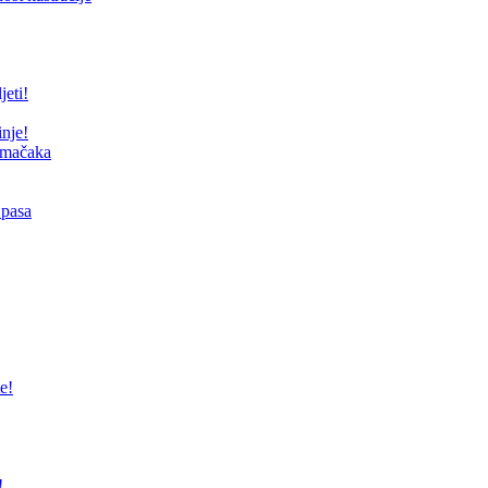
jeti!
inje!
i mačaka
 pasa
e!
!