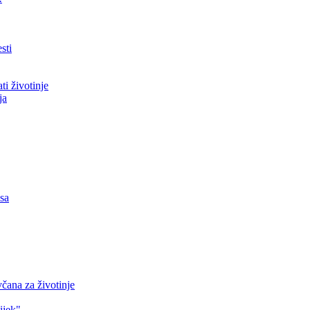
sti
ti životinje
ja
asa
čana za životinje
ijek"