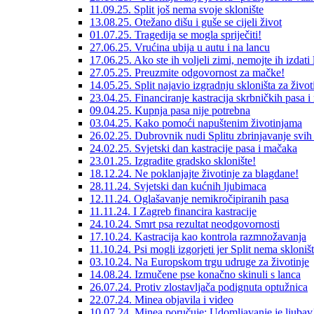
11.09.25. Split još nema svoje sklonište
13.08.25. Otežano dišu i guše se cijeli život
01.07.25. Tragedija se mogla spriječiti!
27.06.25. Vrućina ubija u autu i na lancu
17.06.25. Ako ste ih voljeli zimi, nemojte ih izdati l
27.05.25. Preuzmite odgovornost za mačke!
14.05.25. Split najavio izgradnju skloništa za život
23.04.25. Financiranje kastracija skrbničkih pasa 
09.04.25. Kupnja pasa nije potrebna
03.04.25. Kako pomoći napuštenim životinjama
26.02.25. Dubrovnik nudi Splitu zbrinjavanje svih
24.02.25. Svjetski dan kastracije pasa i mačaka
23.01.25. Izgradite gradsko sklonište!
18.12.24. Ne poklanjajte životinje za blagdane!
28.11.24. Svjetski dan kućnih ljubimaca
12.11.24. Oglašavanje nemikročipiranih pasa
11.11.24. I Zagreb financira kastracije
24.10.24. Smrt psa rezultat neodgovornosti
17.10.24. Kastracija kao kontrola razmnožavanja
11.10.24. Psi mogli izgorjeti jer Split nema skloništ
03.10.24. Na Europskom trgu udruge za životinje
14.08.24. Izmučene pse konačno skinuli s lanca
26.07.24. Protiv zlostavljača podignuta optužnica
22.07.24. Minea objavila i video
10.07.24. Minea poručuje: Udomljavanje je ljubav