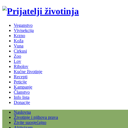
Veganstvo
Vivisekcija
Krzno
Koža
Vuna
Cirkusi
Zoo
Lov
Ribolov
Kućne životinje
Recepti
Peticije
Kampanje
Članstvo
Info lista
Donacije
Naslovna
Životinje i njihova prava
Živite suosjećajno
Aktivizam