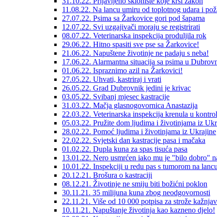
31.10.22. Prijavljeno sklonište koje krši zakon
11.08.22. Na lancu umiru od toplotnog udara i pož
27.07.22. Psima sa Žarkovice gori pod šapama
12.07.22. Svi uzgajivači moraju se registrirati
08.07.22. Veterinarska inspekcija produljila rok
29.06.22. Hitno spasiti sve pse sa Žarkovice!
21.06.22. Napuštene životinje ne padaju s neba!
17.06.22. Alarmantna situacija sa psima u Dubrov
01.06.22. Ispraznimo azil na Žarkovici!
27.05.22. Uhvati, kastriraj i vrati
26.05.22. Grad Dubrovnik jedini je krivac
03.05.22. Svibanj mjesec kastracije
31.03.22. Mačja glasnogovornica Anastazija
22.03.22. Veterinarska inspekcija krenula u kontro
05.03.22. Pružite dom ljudima i životinjama iz Ukr
28.02.22. Pomoć ljudima i životinjama iz Ukrajine
22.02.22. Svjetski dan kastracije pasa i mačaka
01.02.22. Dupla kuna za spas tisuća pasa
13.01.22. Nero usmrćen iako mu je "bilo dobro" n
10.01.22. Inspekciji u redu pas s tumorom na lanc
20.12.21. Brošura o kastraciji
08.12.21. Životinje ne smiju biti božićni poklon
30.11.21. 35 milijuna kuna zbog neodgovornosti
22.11.21. Više od 10 000 potpisa za strože kažnja
10.11.21. Napuštanje životinja kao kazneno djelo!