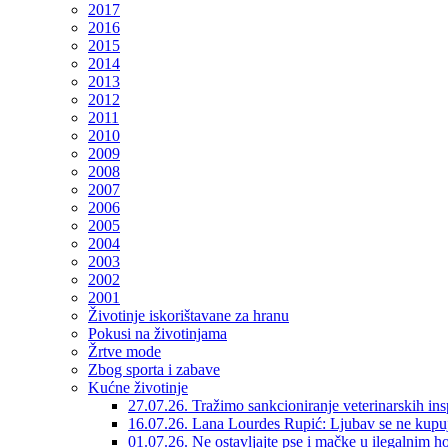
2017
2016
2015
2014
2013
2012
2011
2010
2009
2008
2007
2006
2005
2004
2003
2002
2001
Životinje iskorištavane za hranu
Pokusi na životinjama
Žrtve mode
Zbog sporta i zabave
Kućne životinje
27.07.26. Tražimo sankcioniranje veterinarskih in
16.07.26. Lana Lourdes Rupić: Ljubav se ne kupu
01.07.26. Ne ostavljajte pse i mačke u ilegalnim h