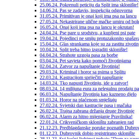
25.06.24. Pokrenuli peticiju da Split ima sklonište!
14.06.24. Pas se zadavio, inspekcija odgovorna
31.05.24. Primitivan je onaj koji ima psa na lancu
27.05.24. Nekastrirane ulične mačke umiru od bole
16.05.24. Onaj koji ima psa na lancu je okrutan!
24.04.24. Pse pare u srodstvu, a kupljeni psi pate
19.04.24. Pojedinci ne smiju protuzakonito spašava
15.04.24. Glas strankama koje su za zastitu zivotin
10.04.24. Split treba hitno izgraditi sklonište!
04.04.24. Strahote uzgoja pasa za borbe
03.04.24. Pet savjeta kako pomoći životinjama
02.04.24. Zatvor za napuštanje životinja!
29.03.24. Kriminal i horor sa psima u Splitu
22.03.24. Kastracijom spriječiti napuštanje
14.03.24. Tko napusti životinju, ide u zatvor!
08.03.24. 14 milijuna eura za nelegalnu prodaju p
06.03.24. Napuštanje životinja kao kazneno djelo
01.03.24. Horor na plaćenom smještaju
27.02.24. Svjetski dan kastracije pasa i mačaka
26.02.24. Trajna zabrana držanja druge životinje
06.02.24. Alarm za hitno mijenjanje Pravilnika!
22.01.24. Crikveničkom skloništu zabranjen rad
21.12.23. Predblagdanske poruke poznatih Dubrov
01.12.23. Dubrovnik dobio registrirano sklonište
28.11.23. Svi kućni ljubimci trebaju "Dom za zauv