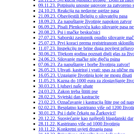
09.11.23. Potpisuju unosne ugovore za zatvoreno s
24.10.23. Reakcija na nedavne ugrize pasa
21.09.23. Obavijestili Belgiju o silovatelju pasa
18.09.23. Za napuštanje životinje napokon zatvor
06.09.23. Pisali Plenkoviću kako silovanje pasa ne 
20.08.23. Psi i mačke beskućnici
27.07.23. Saborski zastupnik osudio silovanje ma
25.07.23. Prvi koraci prema registriranom skloništ
11.07.23. Inspekciju ne brine duga povijest prljavo
30.06.23. Tijekom godina poznati digli glas za živo
24.06.23. Silovanje mačke nije dječja psina
07.06.23. Za napuštanje i borbe životinja zatvor!
26.05.23. Uhvati, kastriraj i vrati: spas za ulične 
16.05.23. Uzgajanje životinja koje ne mogu disati
11.05.23. Kazna do 1000 eura za zlostavljanje živo
30.03.23. Ljubavi naše uhate
24.03.23. Zakon treba štititi pse
28.02.23. Svjetski dan kastracije
23.02.23. Označavanje i kastracija štite pse od nap
02.02.23. Besplatno kastrirano više od 1200 životi
30.01.23. Psi i dalje čekaju na Žarkovici!
20.12.22. Suosjećanje kao najljepši blagdanski dar
28.11.22. Kastrirano više od 1000 životinja
10.11.22. Konkretni uvjeti drzanja pasa