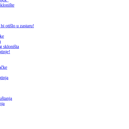
klonište
bi otišlo u zastaru!
čke
u
g skloništa
tinje!
mačke
tinja
uštanja
nja