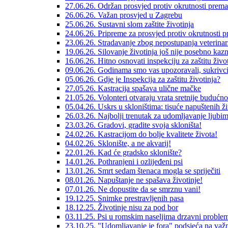
27.06.26. Održan prosvjed protiv okrutnosti prema
26.06.26. Važan prosvjed u Zagrebu
25.06.26. Sustavni slom zaštite životinja
24.06.26. Pripreme za prosvjed protiv okrutnosti 
23.06.26. Stradavanje zbog nepostupanja veterinar
19.06.26. Silovanje životinja još nije posebno kaz
16.06.26. Hitno osnovati inspekciju za zaštitu život
09.06.26. Godinama smo vas upozoravali, sukrivci s
05.06.26. Gdje je Inspekcija za zaštitu životinja?
27.05.26. Kastracija spašava ulične mačke
21.05.26. Volonteri otvaraju vrata sretnije budućno
05.04.26. Uskrs u skloništima: tisuće napuštenih ž
26.03.26. Najbolji trenutak za udomljavanje ljubi
23.03.26. Gradovi, gradite svoja skloništa!
24.02.26. Kastracijom do bolje kvalitete života!
04.02.26. Sklonište, a ne akvarij!
22.01.26. Kad će gradsko sklonište?
14.01.26. Pothranjeni i ozlijeđeni psi
13.01.26. Smrt sedam štenaca mogla se spriječiti
08.01.26. Napuštanje ne spašava životinje!
07.01.26. Ne dopustite da se smrznu vani!
19.12.25. Snimke prestravljenih pasa
18.12.25. Životinje nisu za pod bor
03.11.25. Psi u romskim naseljima drzavni proble
23.10.25. "Udomljavanje je fora" podsjeća na važn