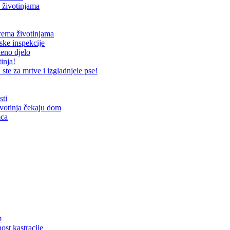
 životinjama
prema životinjama
ske inspekcije
neno djelo
inja!
te za mrtve i izgladnjele pse!
sti
ivotinja čekaju dom
mca
m
ost kastracije