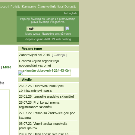
ecepti
Peticije
Kampanje
Članstvo
Info lista
Donacije
In English
Prijatelji životinja su udruga za promoviranje
prava životinja i veganstva
Mapa weba
Napredno pretraživanje
Preporučujemo AVALON web hosting
Vezane teme
Zaboravljeni psi 2015.
[ Galerija ]
Gradovi koji ne organiziraju
novogodišnji vatromet
|
More
Akcije
šte
26.02.25. Dubrovnik nudi Splitu
zbrinjavanje svih pasa
23.01.25. Izgradite gradsko sklonište!
25.07.23. Prvi koraci prema
registriranom skloništu
27.07.22. Psima sa Žarkovice gori pod
šapama
08.07.22. Veterinarska inspekcija
produljila rok
29.06.22. Hitno spasiti sve pse sa