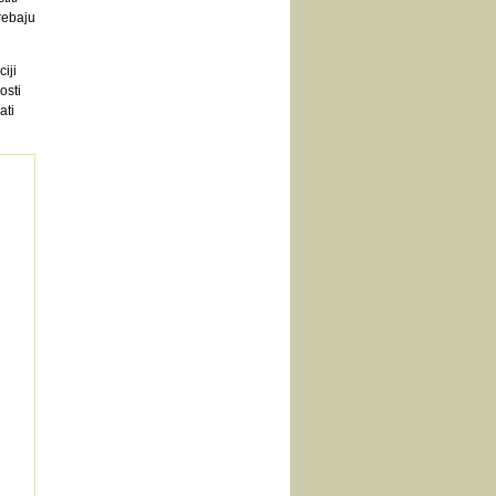
trebaju
iji
osti
ati