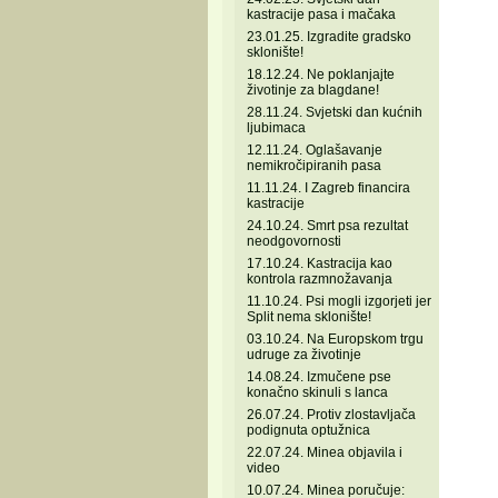
kastracije pasa i mačaka
23.01.25. Izgradite gradsko
sklonište!
18.12.24. Ne poklanjajte
životinje za blagdane!
28.11.24. Svjetski dan kućnih
ljubimaca
12.11.24. Oglašavanje
nemikročipiranih pasa
11.11.24. I Zagreb financira
kastracije
24.10.24. Smrt psa rezultat
neodgovornosti
17.10.24. Kastracija kao
kontrola razmnožavanja
11.10.24. Psi mogli izgorjeti jer
Split nema sklonište!
03.10.24. Na Europskom trgu
udruge za životinje
14.08.24. Izmučene pse
konačno skinuli s lanca
26.07.24. Protiv zlostavljača
podignuta optužnica
22.07.24. Minea objavila i
video
10.07.24. Minea poručuje: