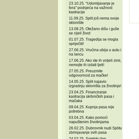
23.10.25. "Udomljavanje je
fora" podsjeća na važnost
kastracije
11.09.25. Split još nema svoje
sklonište
13.08.25. Otežano dišu i guše
se cijeli život
01.07.25. Tragedija se mogla
spriječiti!
27.06.25. Vrućina ubija u autu i
na lancu
17.06.25. Ako ste ih voljeli zimi,
nemojte ih izdati ljeti!
27.05.25. Preuzmite
odgovornost za mačke!
14.05.25. Split najavio
izgradnju skloništa za životinje!
23.04.25. Financiranje
kastracija skrbničkih pasa i
mačaka
09.04.25. Kupnja pasa nije
potrebna
03.04.25. Kako pomoći
napuštenim životinjama
26.02.25. Dubrovnik nudi Splitu
zbrinjavanje svih pasa
24.02.25. Svjetski dan