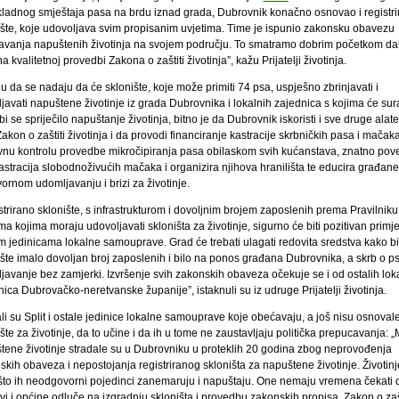
kladnog smještaja pasa na brdu iznad grada, Dubrovnik konačno osnovao i registri
ište, koje udovoljava svim propisanim uvjetima. Time je ispunio zakonsku obavezu
javanja napuštenih životinja na svojem području. To smatramo dobrim početkom da
a kvalitetnoj provedbi Zakona o zaštiti životinja”, kažu Prijatelji životinja.
 da se nadaju da će sklonište, koje može primiti 74 psa, uspješno zbrinjavati i
avati napuštene životinje iz grada Dubrovnika i lokalnih zajednica s kojima će sura
i se spriječilo napuštanje životinja, bitno je da Dubrovnik iskoristi i sve druge alate
akon o zaštiti životinja i da provodi financiranje kastracije skrbničkih pasa i mačaka
vnu kontrolu provedbe mikročipiranja pasa obilaskom svih kućanstava, znatno pov
astracija slobodnoživućih mačaka i organizira njihova hranilišta te educira građane
ornom udomljavanju i brizi za životinje.
trirano sklonište, s infrastrukturom i dovoljnim brojem zaposlenih prema Pravilniku
ma kojima moraju udovoljavati skloništa za životinje, sigurno će biti pozitivan primje
im jedinicama lokalne samouprave. Grad će trebati ulagati redovita sredstva kako bi
ište imalo dovoljan broj zaposlenih i bilo na ponos građana Dubrovnika, a skrb o ps
javanje bez zamjerki. Izvršenje svih zakonskih obaveza očekuje se i od ostalih lok
ica Dubrovačko-neretvanske županije”, istaknuli su iz udruge Prijatelji životinja.
i su Split i ostale jedinice lokalne samouprave koje obećavaju, a još nisu osnoval
šte za životinje, da to učine i da ih u tome ne zaustavljaju politička prepucavanja:
tene životinje stradale su u Dubrovniku u proteklih 20 godina zbog neprovođenja
kih obaveza i nepostojanja registriranog skloništa za napuštene životinje. Životinj
 što ih neodgovorni pojedinci zanemaruju i napuštaju. One nemaju vremena čekati 
i i općine odluče na izgradnju skloništa i provedbu zakonskih propisa. Zakon o zašt