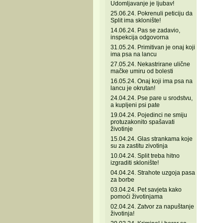
Udomljavanje je ljubav!
25.06.24. Pokrenuli peticiju da
Split ima sklonište!
14.06.24. Pas se zadavio,
inspekcija odgovorna
31.05.24. Primitivan je onaj koji
ima psa na lancu
27.05.24. Nekastrirane ulične
mačke umiru od bolesti
16.05.24. Onaj koji ima psa na
lancu je okrutan!
24.04.24. Pse pare u srodstvu,
a kupljeni psi pate
19.04.24. Pojedinci ne smiju
protuzakonito spašavati
životinje
15.04.24. Glas strankama koje
su za zastitu zivotinja
10.04.24. Split treba hitno
izgraditi sklonište!
04.04.24. Strahote uzgoja pasa
za borbe
03.04.24. Pet savjeta kako
pomoći životinjama
02.04.24. Zatvor za napuštanje
životinja!