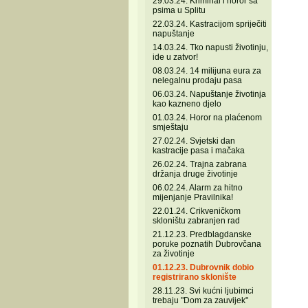
29.03.24. Kriminal i horor sa
psima u Splitu
22.03.24. Kastracijom spriječiti
napuštanje
14.03.24. Tko napusti životinju,
ide u zatvor!
08.03.24. 14 milijuna eura za
nelegalnu prodaju pasa
06.03.24. Napuštanje životinja
kao kazneno djelo
01.03.24. Horor na plaćenom
smještaju
27.02.24. Svjetski dan
kastracije pasa i mačaka
26.02.24. Trajna zabrana
držanja druge životinje
06.02.24. Alarm za hitno
mijenjanje Pravilnika!
22.01.24. Crikveničkom
skloništu zabranjen rad
21.12.23. Predblagdanske
poruke poznatih Dubrovčana
za životinje
01.12.23. Dubrovnik dobio
registrirano sklonište
28.11.23. Svi kućni ljubimci
trebaju "Dom za zauvijek"