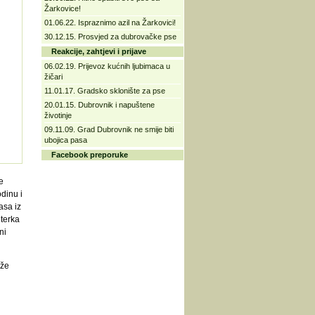
Žarkovice!
01.06.22. Ispraznimo azil na Žarkovici!
30.12.15. Prosvjed za dubrovačke pse
Reakcije, zahtjevi i prijave
06.02.19. Prijevoz kućnih ljubimaca u
žičari
11.01.17. Gradsko sklonište za pse
20.01.15. Dubrovnik i napuštene
životinje
09.11.09. Grad Dubrovnik ne smije biti
ubojica pasa
Facebook preporuke
e
odinu i
asa iz
nterka
ni
aže