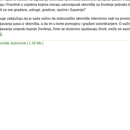
nja i Pravilnik o uvjetima kojima moraju udovoljavati skloništa za životinje jednako 
iti za sve građane, udruge, gradove, općine i županije!”
ruge zaključuju da je sada važno da dubrovačko sklonište intenzivno radi na promoc
javanja pasa iz skloništa, a da im u tome pomognu i građani volontiranjem. O važn
javanja umjesto kupnje životinja, čime se doslovno spašavaju životi, može se sazn
E
.