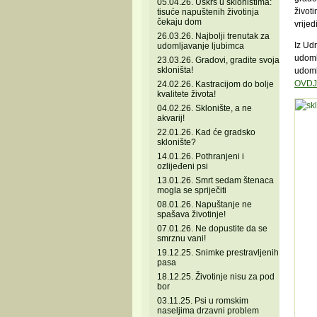
05.04.26. Uskrs u skloništima:
životi
tisuće napuštenih životinja
čekaju dom
vrijed
26.03.26. Najbolji trenutak za
Iz Ud
udomljavanje ljubimca
udoml
23.03.26. Gradovi, gradite svoja
skloništa!
udoml
OVDJ
24.02.26. Kastracijom do bolje
kvalitete života!
04.02.26. Sklonište, a ne
akvarij!
22.01.26. Kad će gradsko
sklonište?
14.01.26. Pothranjeni i
ozlijeđeni psi
13.01.26. Smrt sedam štenaca
mogla se spriječiti
08.01.26. Napuštanje ne
spašava životinje!
07.01.26. Ne dopustite da se
smrznu vani!
19.12.25. Snimke prestravljenih
pasa
18.12.25. Životinje nisu za pod
bor
03.11.25. Psi u romskim
naseljima drzavni problem