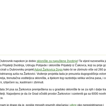
Dubrovnik napokon je dobio
sklonište za napuštene životinje
! Ta vijest razveselila j
 Prijatelji životinja, Udrugu Pobjede i sklonište Prijatelji iz Čakovca, koji su prije g
icirali u Dubrovniku projekt
Adopt Žarkovica Dogs
kako bi se zbrinulo više od 260 p
istriranog azila na Žarkovici. Vođenje projekta tada je preuzela dugogodišnja volo
elja, trenutačna voditeljica skloništa, a tijekom tog razdoblja velika većina pasa, i o
i, izliječeni su, kastrirani i zbrinuti.
ala 34 psa sa Žarkovice premještena su u gradsko sklonište te se za njih i dalje tr
elji. Najavljeno je da će Grad očistiti prostor Žarkovice i ozeleniti ga sa 6000 novih
ca.
 nam je drago da je, poslije mnogih praznih obećanja i
afere
oko neregistriranog i