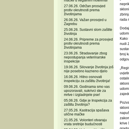
mačke u ilegalnim hotelima!
nepri
27.06.26. Održan prosvjed
sklon
protiv okrutnosti prema
životinjama
zbrin
rada n
26.06.26. Važan prosvjed u
Zagrebu
Dodaju
25.06.26. Sustavni slom zaštite
udomlj
životinja
Kako b
24.06.26. Pripreme za prosvjed
protiv okrutnosti prema
nudi Z
životinjama
susta
23.06.26. Stradavanje zbog
broj k
nepostupanja veterinarske
odgov
inspekcije
19.06.26. Silovanje životinja još
„Regis
nije posebno kazneno djelo
uvjeti
16.06.26. Hitno osnovati
ostal
inspekciju za zaštitu životinja!
sklon
09.06.26. Godinama smo vas
udoml
upozoravali, sukrivci ste za
zajedn
mrtve i izgladnjele pse!
05.06.26. Gdje je Inspekcija za
Pozval
zaštitu životinja?
skloni
27.05.26. Kastracija spašava
napuš
ulične mačke
zakons
21.05.26. Volonteri otvaraju
krive
vrata sretnije budućnosti
gradov