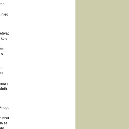
rao
ljnjeg
đivati.
 koje
,
eća
 o
 o
r i
ima i
alnih
e
 „Mnoge
e nisu
da se
iti