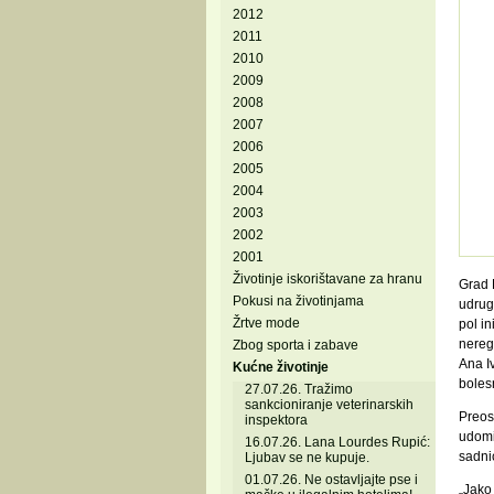
2012
2011
2010
2009
2008
2007
2006
2005
2004
2003
2002
2001
Životinje iskorištavane za hranu
Grad 
Pokusi na životinjama
udrugu
Žrtve mode
pol in
nereg
Zbog sporta i zabave
Ana Iv
Kućne životinje
bolesn
27.07.26. Tražimo
sankcioniranje veterinarskih
Preost
inspektora
udomit
16.07.26. Lana Lourdes Rupić:
sadni
Ljubav se ne kupuje.
01.07.26. Ne ostavljajte pse i
„Jako