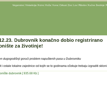
Veganstvo
Vivisekcija
Krzno
Koža
Vuna
Cirkusi
Zoo
Lov
Ribolov
Kućne životinje
R
12.23. Dubrovnik konačno dobio registrirano
onište za životinje!
en dugogodišnji gorući problem napuštenih pasa u Dubrovniku
lit i ostale lokalne zajednice od kojih se to godinama očekuje trebaju izgraditi skloni