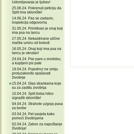
Udomljavanje je ljubav!
25.06.24. Pokrenuli peticiju da
Split ima sklonište!
14.06.24. Pas se zadavio,
inspekcija odgovorna
31.05.24. Primitivan je onaj koji
ima psa na lancu
27.05.24. Nekastrirane ulične
mačke umiru od bolesti
16.05.24. Onaj koji ima psa na
lancu je okrutan!
24.04.24. Pse pare u srodstvu,
a kupljeni psi pate
19.04.24. Pojedinci ne smiju
protuzakonito spašavati
životinje
15.04.24. Glas strankama koje
su za zastitu zivotinja
10.04.24. Split treba hitno
izgraditi sklonište!
04.04.24. Strahote uzgoja pasa
za borbe
03.04.24. Pet savjeta kako
pomoći životinjama
02.04.24. Zatvor za napuštanje
životinja!