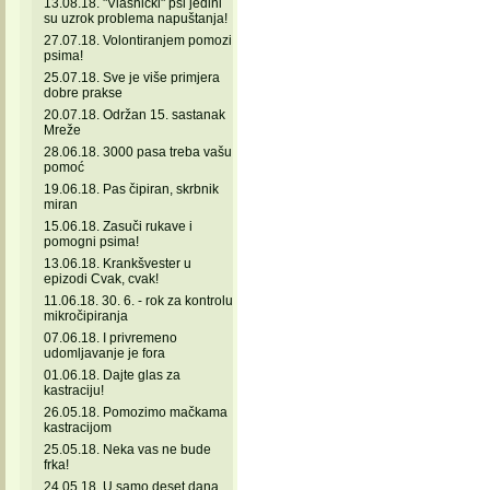
13.08.18. "Vlasnički" psi jedini
su uzrok problema napuštanja!
27.07.18. Volontiranjem pomozi
psima!
25.07.18. Sve je više primjera
dobre prakse
20.07.18. Održan 15. sastanak
Mreže
28.06.18. 3000 pasa treba vašu
pomoć
19.06.18. Pas čipiran, skrbnik
miran
15.06.18. Zasuči rukave i
pomogni psima!
13.06.18. Krankšvester u
epizodi Cvak, cvak!
11.06.18. 30. 6. - rok za kontrolu
mikročipiranja
07.06.18. I privremeno
udomljavanje je fora
01.06.18. Dajte glas za
kastraciju!
26.05.18. Pomozimo mačkama
kastracijom
25.05.18. Neka vas ne bude
frka!
24.05.18. U samo deset dana