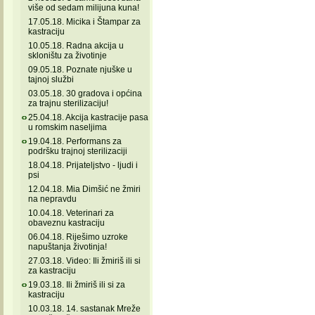
više od sedam milijuna kuna!
17.05.18. Micika i Štampar za
kastraciju
10.05.18. Radna akcija u
skloništu za životinje
09.05.18. Poznate njuške u
tajnoj službi
03.05.18. 30 gradova i općina
za trajnu sterilizaciju!
25.04.18. Akcija kastracije pasa
u romskim naseljima
19.04.18. Performans za
podršku trajnoj sterilizaciji
18.04.18. Prijateljstvo - ljudi i
psi
12.04.18. Mia Dimšić ne žmiri
na nepravdu
10.04.18. Veterinari za
obaveznu kastraciju
06.04.18. Riješimo uzroke
napuštanja životinja!
27.03.18. Video: Ili žmiriš ili si
za kastraciju
19.03.18. Ili žmiriš ili si za
kastraciju
10.03.18. 14. sastanak Mreže