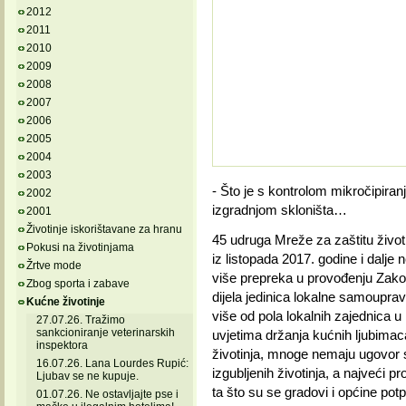
2012
2011
2010
2009
2008
2007
2006
2005
2004
2003
- Što je s kontrolom mikročipiranj
2002
izgradnjom skloništa…
2001
Životinje iskorištavane za hranu
45 udruga Mreže za zaštitu životi
Pokusi na životinjama
iz listopada 2017. godine i dalje 
Žrtve mode
više prepreka u provođenju Zakon
Zbog sporta i zabave
dijela jedinica lokalne samouprav
Kućne životinje
više od pola lokalnih zajednica u 
27.07.26. Tražimo
sankcioniranje veterinarskih
uvjetima držanja kućnih ljubimac
inspektora
životinja, mnoge nemaju ugovor s
16.07.26. Lana Lourdes Rupić:
izgubljenih životinja, a najveći 
Ljubav se ne kupuje.
ta što su se gradovi i općine po
01.07.26. Ne ostavljajte pse i