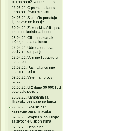
RH da podrži zabranu lanca
18.05.21. O psima na lancu
treba odlučivati ministar
04.05.21. Skloništa poručuju:
Ljubav se ne kupuje
30.04.21. Zakonski zaštititi pse
da se ne koriste za borbe
28.04.21. Cilj je prestanak
držanja pasa na lancu
23.04.21. Udruga gradova
podržala kampanju
13.04.21. Veži me ljubavlju, a
ne lancem
26.03.21. Pas na lancu nije
alarmni uređaj
09.03.21. Veterinari protiv
lanca!
01.03.21. U 2 dana 30 000 ljudi
potpisalo peticiju!
26.02.21. Kampanja za
Hrvatsku bez pasa na lancu
22.02.21. Svjetski dan
kastracije pasa i mačaka
09.02.21. Propisani bolji uvjeti
za životinje u skloništima
02.02.21. Besplatne