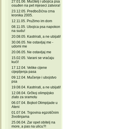
27.01.06. Mučitelj i ubojica psa
osuđen na pet mjeseci zatvora!
23.12.05. Predbožićna crna
kronika 2005.
12.11.05. Pružimo im dom
08.11.05. Ubojica psa napokon
na sudu!
20.08.05. Kastrirati, a ne ubijati!
30.06.05. Ne ostavljaj me -
udomi me
20.06.05. Ne ostavljaj me
15.02.05. Varani se vraćaju
kući!
17.12.04. Velike cijene
cijepljenja pasa
09.12.04. Mučenje i ubojstvo
psa
19.08.04. Kastrirati, a ne ubijati!
12.08.04. Grčkoj olimpijsko
zlato za sramotu
06.07.04. Bojkot Olimpijade u
Ateni
01.07.04. Trgovina egzotičnim
životinjama
25.06.04. Zar opet obitelj na
more, a pas na ulicu?!