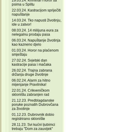
29.03.24. Kriminal i horor sa
psima u Splitu
22.03.24. Kastracijom spriječiti
napuštanje
14.03.24. Tko napusti životinju,
ide u zatvor!
08.03.24. 14 milijuna eura za
nelegalnu prodaju pasa
06.03.24. Napuštanje životinja
kao kazneno djelo
01.03.24. Horor na plaćenom
smještaju
27.02.24. Svjetski dan
kastracije pasa i mačaka
26.02.24. Trajna zabrana
držanja druge životinje
06.02.24. Alarm za hitno
mijenjanje Pravilnika!
22.01.24. Crikveničkom
skloništu zabranjen rad
21.12.23. Predblagdanske
poruke poznatih Dubrovčana
za životinje
01.12.23. Dubrovnik dobio
registrirano sklonište
28.11.23. Svi kućni ljubimci
trebaju "Dom za zauvijek"