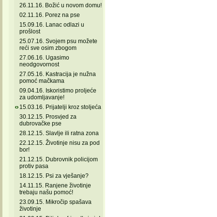
26.11.16. Božić u novom domu!
02.11.16. Porez na pse
15.09.16. Lanac odlazi u
prošlost
25.07.16. Svojem psu možete
reći sve osim zbogom
27.06.16. Ugasimo
neodgovornost
27.05.16. Kastracija je nužna
pomoć mačkama
09.04.16. Iskoristimo proljeće
za udomljavanje!
15.03.16. Prijatelji kroz stoljeća
30.12.15. Prosvjed za
dubrovačke pse
28.12.15. Slavlje ili ratna zona
22.12.15. Životinje nisu za pod
bor!
21.12.15. Dubrovnik policijom
protiv pasa
18.12.15. Psi za vješanje?
14.11.15. Ranjene životinje
trebaju našu pomoć!
23.09.15. Mikročip spašava
životinje