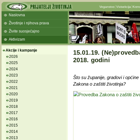
Veganstvo
Vivisekcija
Krzn
Naslovna
Životinje i njihova prava
Živite suosjećajno
Aktivizam
Akcije i kampanje
15.01.19. (Ne)provedba
2026
2018. godini
2025
2024
2023
Što su županije, gradovi i općine 
2022
Zakona o zaštiti životinja?
2021
2020
2019
2018
2017
2016
2015
2014
2013