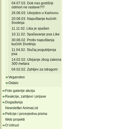
04.07.03. Dok nas godišnji
odmori ne rastave?!?
26.06.03. Ubojstvo u Karlovcu
20.06.03. Napuštanje kućnih
životinja
11.11.02. Lika je spašen
10.11.02. Spašavanje psa Like
30.06.02. Protiv napuštanja
kućnih životinja
11.04.02. Slučaj pogubljenja
psa
14.02.02. Ubijanje zbog zakona
300 metara
04.02.02. Zahtjev za istragom
Veganstvo
Ostalo
Foto galerije akcija
Reakcije, zahtjevi i prijave
Događanja
Newsletter AnimaList
Peticije i prosvjedna pisma
Web projekti
O Udruzi