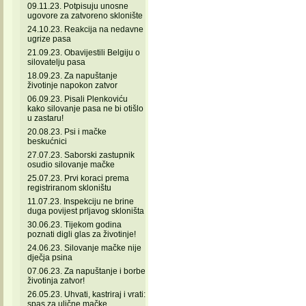
09.11.23. Potpisuju unosne
ugovore za zatvoreno sklonište
24.10.23. Reakcija na nedavne
ugrize pasa
21.09.23. Obavijestili Belgiju o
silovatelju pasa
18.09.23. Za napuštanje
životinje napokon zatvor
06.09.23. Pisali Plenkoviću
kako silovanje pasa ne bi otišlo
u zastaru!
20.08.23. Psi i mačke
beskućnici
27.07.23. Saborski zastupnik
osudio silovanje mačke
25.07.23. Prvi koraci prema
registriranom skloništu
11.07.23. Inspekciju ne brine
duga povijest prljavog skloništa
30.06.23. Tijekom godina
poznati digli glas za životinje!
24.06.23. Silovanje mačke nije
dječja psina
07.06.23. Za napuštanje i borbe
životinja zatvor!
26.05.23. Uhvati, kastriraj i vrati:
spas za ulične mačke