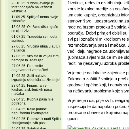
životinje, redovito distribuiraju 
23.10.25. "Udomljavanje je
fora" podsjeća na važnost
koriste lokalne medije za oglašav
kastracije
umjesto kupnje, organiziraju inf
11.09.25. Split još nema svoje
stanovništvo i upozoravaju na z
sklonište
rade na brzom protoku životinja k
13.08.25. Otežano dišu i guše
se cijeli život
područja. Dobri primjeri obišli su
01.07.25. Tragedija se mogla
svi psi označeni mikročipom te su 
spriječiti!
razmnožavanja pasa i mačaka, uz 
27.06.25. Vrućina ubija u autu i
na lancu
već i daju nagrade za udomljavanj
17.06.25. Ako ste ih voljeli zimi,
ljubimaca svjesni da će im se ulo
nemojte ih izdati ljeti!
raditi na rješavanju uzroka probl
27.05.25. Preuzmite
odgovornost za mačke!
Vrijeme je da lokalne zajednice 
14.05.25. Split najavio
Zakona o zaštiti životinja u prošl
izgradnju skloništa za životinje!
gradove i općine koji, i neovisno
23.04.25. Financiranje
kastracija skrbničkih pasa i
na rješavanju problema koje stva
mačaka
09.04.25. Kupnja pasa nije
Vrijeme je i da, prije svih, reagir
potrebna
inspekcija te da napokon počnu k
03.04.25. Kako pomoći
propisane obaveze i koji nisu napr
napuštenim životinjama
godini.
26.02.25. Dubrovnik nudi Splitu
zbrinjavanje svih pasa
24.02.25. Svjetski dan