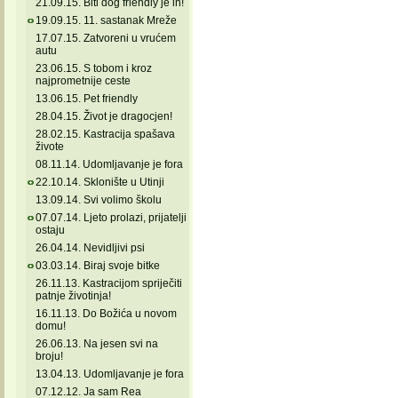
21.09.15. Biti dog friendly je in!
19.09.15. 11. sastanak Mreže
17.07.15. Zatvoreni u vrućem
autu
23.06.15. S tobom i kroz
najprometnije ceste
13.06.15. Pet friendly
28.04.15. Život je dragocjen!
28.02.15. Kastracija spašava
živote
08.11.14. Udomljavanje je fora
22.10.14. Sklonište u Utinji
13.09.14. Svi volimo školu
07.07.14. Ljeto prolazi, prijatelji
ostaju
26.04.14. Nevidljivi psi
03.03.14. Biraj svoje bitke
26.11.13. Kastracijom spriječiti
patnje životinja!
16.11.13. Do Božića u novom
domu!
26.06.13. Na jesen svi na
broju!
13.04.13. Udomljavanje je fora
07.12.12. Ja sam Rea