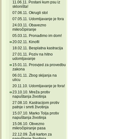
11.06.11. Postani kum psu iz
skloništa!
07.06.11. Okrugli stol
07.05.11. Udomljavanje je fora
24.03.11. Obavezno
mikročipiranje
05.03.11. Pronađimo im dom!
20.02.11. Kinofil
18.02.11. Besplatna kastracija
27.01.11. Poziv na hitno
udomljavanje
15.01.11. Prosvjed za provedbu
zakona
06.01.11. Zbog skijanja na
ulicu
20.11.10. Udomljavanje je fora!
23.10.10. Mreža protiv
napuštanja životinja
27.08.10. Kastracijom protiv
patnje i smrti životinja
15.07.10. Marko Tolja protiv
napuštanja životinja
15.06.10. Obvezno
mikročipiranje pasa
22.12.09. Žuti karton za
napuštanje životinja