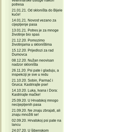
veterinarske usluge nakon
potresa
21.01.21. Od skloništa do Bijele
kuće!
14.01.21. Novost vezano za
cijepljenje pasa
13.01.21. Potres je za mnoge
životinje bio spas
21.12.20. Pomozimo
životinjama u skloništima
15.12.20. Prijedlozi za rad
Dumovca
08.12.20. Nužan neovisan
nadzor skloništa
26.11.20. Psi pate i gladuju, a
inspekciji je sve u redu
21.10.20. Sobin, Parmać i
Gruica: Kastrirajte pse!
14.10.20. Luka, Ivana i Dora:
Kastrirajte mačke!
25.09.20. U Hrvatskoj mnogo
necijepljenih pasa
21.09.20. Ne znaju zbrajati, ali
znaju množiti se!
02.09.20. Hrvatskoj psi pate na
lancu
24.07.20. U šibenskom