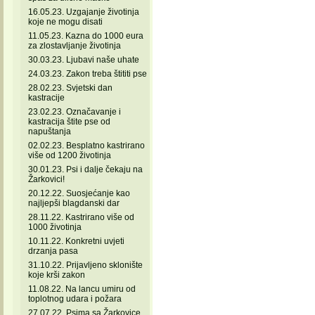
16.05.23. Uzgajanje životinja
koje ne mogu disati
11.05.23. Kazna do 1000 eura
za zlostavljanje životinja
30.03.23. Ljubavi naše uhate
24.03.23. Zakon treba štititi pse
28.02.23. Svjetski dan
kastracije
23.02.23. Označavanje i
kastracija štite pse od
napuštanja
02.02.23. Besplatno kastrirano
više od 1200 životinja
30.01.23. Psi i dalje čekaju na
Žarkovici!
20.12.22. Suosjećanje kao
najljepši blagdanski dar
28.11.22. Kastrirano više od
1000 životinja
10.11.22. Konkretni uvjeti
drzanja pasa
31.10.22. Prijavljeno sklonište
koje krši zakon
11.08.22. Na lancu umiru od
toplotnog udara i požara
27.07.22. Psima sa Žarkovice