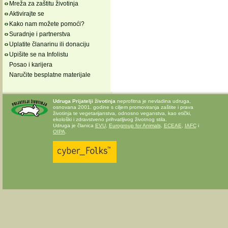
Mreža za zaštitu životinja
Aktivirajte se
Kako nam možete pomoći?
Suradnje i partnerstva
Uplatite članarinu ili donaciju
Upišite se na Infolistu
Posao i karijera
Naručite besplatne materijale
Udruga Prijatelji životinja
neprofitna je nevladina udruga,
osnovana 2001. godine s ciljem promoviranja zaštite i prava
životinja te vegetarijanstva, odnosno veganstva, kao etički,
ekološki i zdravstveno prihvatljivog životnog stila.
Udruga je članica
EVU
,
Eurogroup for Animals
,
ECEAE
,
IAFC
i
OIPA
.