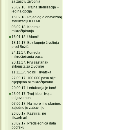
za zaštitu životinja
26.02.18. Trajna sterilizacija =
jedina opcija
16.02.18. Prijedlog o obaveznoj
sterilizaciji u EU-u
08.02.18. Kontrola
mikročipiranja
16.01.18. Udomi!
18.12.17. Bez kupnje životinja
pred Božić
24.11.17. Kontrola
mikročipiranja pasa
20.11.17. Prvi sastanak
skloništa za životinje
11.11.17. No kill Hrvatska!
27.09.17. 100 000 pasa nije
cijepljeno ni mikročipirano
20.09.17. I edukacija je fora!
23.06.17. Tvoj izbor, tvoja
odgovornost
07.06.17. Na more ili u planine,
zajedno je zabavnije!
26.05.17. Kastriraj, ne
filozofiraj!
23.02.17. Predsjednica dala
podršku