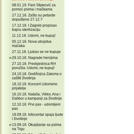
08.01.19. Fani Stipković za
pomoć psima i mačkama
27.12.18. Zašto su petarde
dopuštene 27.12.?
17.12.18. I Zagreb propisao
trajnu sterilizaciju
11.12.18. Udomi, ne kupuj!
05.12.18. Nova ubojstva
mačaka
27.11.18. Ljubav se ne kupuje
29.10.18. Nagrade herojima
27.10.18. Predsjednica RH
poručila: Udomi, ne kupuj!
24.10.18. Godišnjica Zakona o
zaštiti životinja
18.10.18. Koncert Udomimo
prijatelje
16.10.18. Nataša, Viktor, Ana i
Dalibor u kampanji za životinje
12.10.18. Prvi pas - udomljeni
pas
19.09.18. Infocentar spaja ljude
i životinje
13.09.18. Okupljanje sa psima
na Trgu