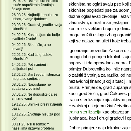
05.04.26. Uskrs u skloništima:
skloništa ne oglašavaju pse koji
tisuće napuštenih životinja
čekaju dom
sklonište pogledati pse za udomlj
26.03.26. Najbolji trenutak za
dužna oglašavati životinje i aktiv
udomljavanje ljubimca
vlasništvu, s malim smještajnim
23.03.26. Gradovi, gradite svoja
kontrole s velikim brojem jedinic
skloništa!
mogu pružiti uslugu zbog ogranič
24.02.26. Kastracijom do bolje
kvalitete života!
koji se nalaze na ulici i koje treba
04.02.26. Sklonište, a ne
akvarij!
Ignoriranje provedbe Zakona o zašt
22.01.26. Kad će gradsko
mnogi dobri primjeri lokalnih za
sklonište?
napraviti i da opravdanja nema. D
14.01.26. Pothranjeni i
primjer Dubrovnika koji nije nap
ozlijeđeni psi
13.01.26. Smrt sedam štenaca
o zaštiti životinja za razliku od 
mogla se spriječiti
nezavidnoj financijskoj situaciji,
08.01.26. Napuštanje ne
pruža. Primjerice, grad Županja s
spašava životinje!
kao i grad Solin; grad Čakovec pr
07.01.26. Ne dopustite da se
smrznu vani!
trajnu sterilizaciju koju aktivno 
19.12.25. Snimke prestravljenih
Hrvatskoj u kojemu živi četvrt
pasa
trajnu sterilizaciju
kao obavezan n
18.12.25. Životinje nisu za pod
ljubimaca, kao i drugi gradovi i 
bor
03.11.25. Psi u romskim
Dobre primjere daju lokalne zajed
naseljima drzavni problem