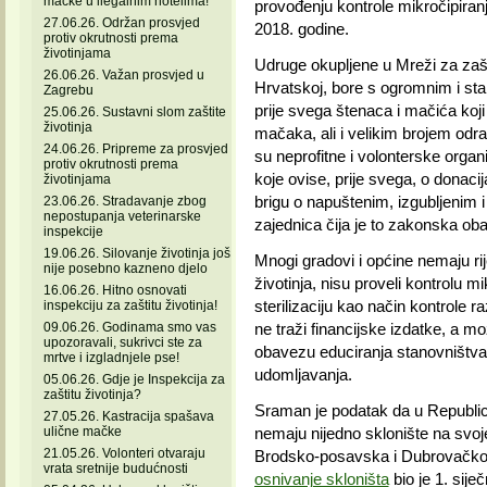
mačke u ilegalnim hotelima!
provođenju kontrole mikročipiranja
27.06.26. Održan prosvjed
2018. godine.
protiv okrutnosti prema
životinjama
Udruge okupljene u Mreži za zašti
26.06.26. Važan prosvjed u
Hrvatskoj, bore s ogromnim i stal
Zagrebu
prije svega štenaca i mačića koji
25.06.26. Sustavni slom zaštite
životinja
mačaka, ali i velikim brojem odra
24.06.26. Pripreme za prosvjed
su neprofitne i volonterske organi
protiv okrutnosti prema
koje ovise, prije svega, o donac
životinjama
brigu o napuštenim, izgubljenim i
23.06.26. Stradavanje zbog
nepostupanja veterinarske
zajednica čija je to zakonska ob
inspekcije
19.06.26. Silovanje životinja još
Mnogi gradovi i općine nemaju rij
nije posebno kazneno djelo
životinja, nisu proveli kontrolu mi
16.06.26. Hitno osnovati
sterilizaciju kao način kontrole
inspekciju za zaštitu životinja!
09.06.26. Godinama smo vas
ne traži financijske izdatke, a mo
upozoravali, sukrivci ste za
obavezu educiranja stanovništva
mrtve i izgladnjele pse!
udomljavanja.
05.06.26. Gdje je Inspekcija za
zaštitu životinja?
Sraman je podatak da u Republici 
27.05.26. Kastracija spašava
ulične mačke
nemaju nijedno sklonište na svoj
21.05.26. Volonteri otvaraju
Brodsko-posavska i Dubrovačko
vrata sretnije budućnosti
osnivanje skloništa
bio je 1. sij