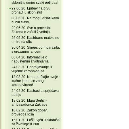
skloništu umire svaki peti pas!
29.06.20. Ljubav na prvu
pronađi u skloništu!
08.06.20. Ne mogu disati kako
bi bili slatki
29.05.20. Sve o provedbi
Zakona o zaštiti životinja
26.05.20. Kastrirane mačke ne
umiru na ulici
30.04.20. Slijepi, puni parazita,
s urezanim lancem
06.04.20. Informacije o
napuštenim životinjama
24.03.20. Udomljavanje u
vrijeme koronavirusa
18.03.20. Ne napuštajte svoje
kućne ljubimce zbog
koronavirusa!
24.02.20. Kastracija sprječava
patnju
18.02.20. Maja Sertić -
ambasadorica Zaklade
10.02.20. Zakon dobar,
provedba loša
15.01.20. Loši uvjeti u skloništu
za životinje u Puli