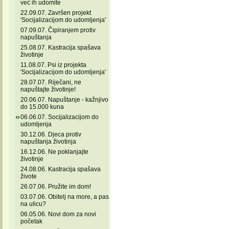
već ih udomite
22.09.07. Završen projekt
'Socijalizacijom do udomljenja'
07.09.07. Čipiranjem protiv
napuštanja
25.08.07. Kastracija spašava
životinje
11.08.07. Psi iz projekta
'Socijalizacijom do udomljenja'
28.07.07. Riječani, ne
napuštajte životinje!
20.06.07. Napuštanje - kažnjivo
do 15.000 kuna
06.06.07. Socijalizacijom do
udomljenja
30.12.06. Djeca protiv
napuštanja životinja
16.12.06. Ne poklanjajte
životinje
24.08.06. Kastracija spašava
živote
26.07.06. Pružite im dom!
03.07.06. Obitelj na more, a pas
na ulicu?
06.05.06. Novi dom za novi
početak