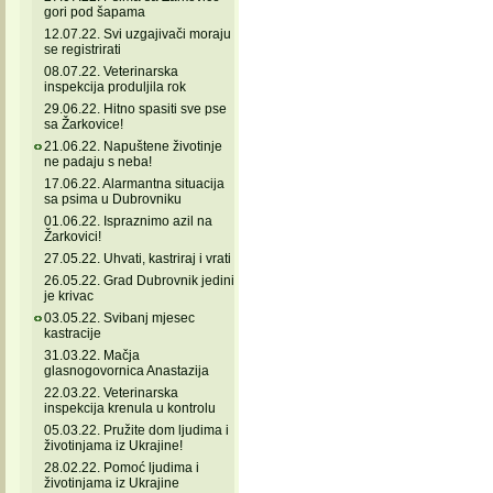
gori pod šapama
12.07.22. Svi uzgajivači moraju
se registrirati
08.07.22. Veterinarska
inspekcija produljila rok
29.06.22. Hitno spasiti sve pse
sa Žarkovice!
21.06.22. Napuštene životinje
ne padaju s neba!
17.06.22. Alarmantna situacija
sa psima u Dubrovniku
01.06.22. Ispraznimo azil na
Žarkovici!
27.05.22. Uhvati, kastriraj i vrati
26.05.22. Grad Dubrovnik jedini
je krivac
03.05.22. Svibanj mjesec
kastracije
31.03.22. Mačja
glasnogovornica Anastazija
22.03.22. Veterinarska
inspekcija krenula u kontrolu
05.03.22. Pružite dom ljudima i
životinjama iz Ukrajine!
28.02.22. Pomoć ljudima i
životinjama iz Ukrajine