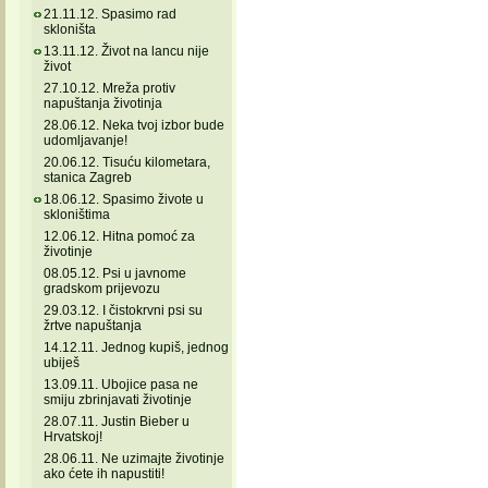
21.11.12. Spasimo rad
skloništa
13.11.12. Život na lancu nije
život
27.10.12. Mreža protiv
napuštanja životinja
28.06.12. Neka tvoj izbor bude
udomljavanje!
20.06.12. Tisuću kilometara,
stanica Zagreb
18.06.12. Spasimo živote u
skloništima
12.06.12. Hitna pomoć za
životinje
08.05.12. Psi u javnome
gradskom prijevozu
29.03.12. I čistokrvni psi su
žrtve napuštanja
14.12.11. Jednog kupiš, jednog
ubiješ
13.09.11. Ubojice pasa ne
smiju zbrinjavati životinje
28.07.11. Justin Bieber u
Hrvatskoj!
28.06.11. Ne uzimajte životinje
ako ćete ih napustiti!