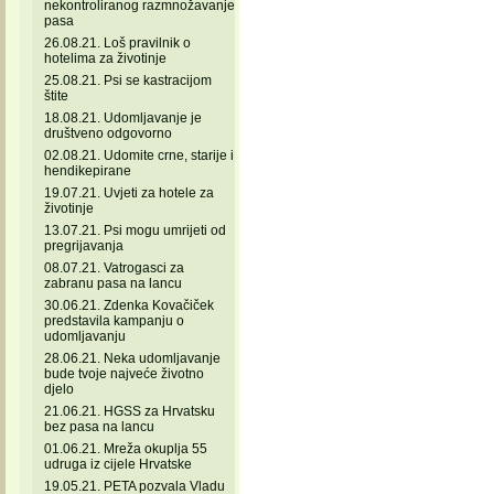
nekontroliranog razmnožavanje
pasa
26.08.21. Loš pravilnik o
hotelima za životinje
25.08.21. Psi se kastracijom
štite
18.08.21. Udomljavanje je
društveno odgovorno
02.08.21. Udomite crne, starije i
hendikepirane
19.07.21. Uvjeti za hotele za
životinje
13.07.21. Psi mogu umrijeti od
pregrijavanja
08.07.21. Vatrogasci za
zabranu pasa na lancu
30.06.21. Zdenka Kovačiček
predstavila kampanju o
udomljavanju
28.06.21. Neka udomljavanje
bude tvoje najveće životno
djelo
21.06.21. HGSS za Hrvatsku
bez pasa na lancu
01.06.21. Mreža okuplja 55
udruga iz cijele Hrvatske
19.05.21. PETA pozvala Vladu