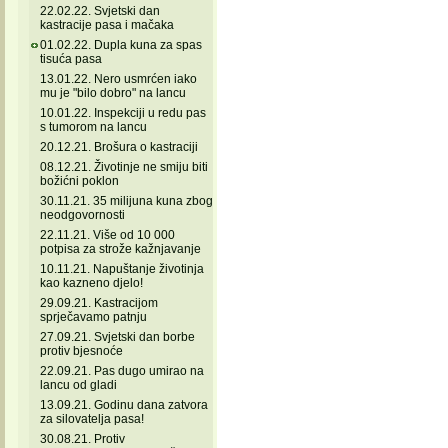
22.02.22. Svjetski dan
kastracije pasa i mačaka
01.02.22. Dupla kuna za spas
tisuća pasa
13.01.22. Nero usmrćen iako
mu je "bilo dobro" na lancu
10.01.22. Inspekciji u redu pas
s tumorom na lancu
20.12.21. Brošura o kastraciji
08.12.21. Životinje ne smiju biti
božićni poklon
30.11.21. 35 milijuna kuna zbog
neodgovornosti
22.11.21. Više od 10 000
potpisa za strože kažnjavanje
10.11.21. Napuštanje životinja
kao kazneno djelo!
29.09.21. Kastracijom
sprječavamo patnju
27.09.21. Svjetski dan borbe
protiv bjesnoće
22.09.21. Pas dugo umirao na
lancu od gladi
13.09.21. Godinu dana zatvora
za silovatelja pasa!
30.08.21. Protiv