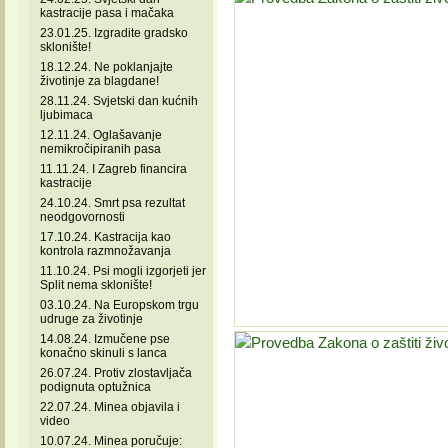
kastracije pasa i mačaka
23.01.25. Izgradite gradsko
sklonište!
18.12.24. Ne poklanjajte
životinje za blagdane!
28.11.24. Svjetski dan kućnih
ljubimaca
12.11.24. Oglašavanje
nemikročipiranih pasa
11.11.24. I Zagreb financira
kastracije
24.10.24. Smrt psa rezultat
neodgovornosti
17.10.24. Kastracija kao
kontrola razmnožavanja
11.10.24. Psi mogli izgorjeti jer
Split nema sklonište!
03.10.24. Na Europskom trgu
udruge za životinje
14.08.24. Izmučene pse
konačno skinuli s lanca
26.07.24. Protiv zlostavljača
podignuta optužnica
22.07.24. Minea objavila i
video
10.07.24. Minea poručuje: