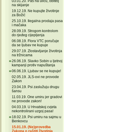
03.01.20. Pas na ulicu, obitelj
na skijanje
19.12.19. Ne kupujte životinje
za Božić
25.10.19. Ilegalna prodaja pasa
i mačaka
28.09.19. Strogom kontrolom
do rjeđeg cijepljenja
06.08.19. Flora VTC poručuje
da se ljubav ne kupuje
29.07.19. Zlostavljanje životinja
na tržnicama
26.06.19. Slavko Sobin u ljetnoj
kampanji protiv napuštanja
06.06.19. Ljubav se ne kupuje!
02.05.19. JLS-ovi ne provode
Zakon
23.04.19. Psi zaslužuju drugu
šansu
11.03.19. One umiru jer gradovi
ne provode zakon!
04.03.19. U Hrvatskoj cvjeta
nekontrolirani uzgoj pasa!
18.02.19. Psi umiru na sajmu u
Benkovcu
15.01.19. (Ne)provedba
Zakona o zaštiti životinja