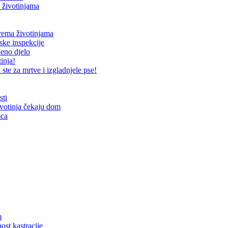
 životinjama
prema životinjama
ske inspekcije
neno djelo
inja!
te za mrtve i izgladnjele pse!
sti
ivotinja čekaju dom
mca
m
ost kastracije