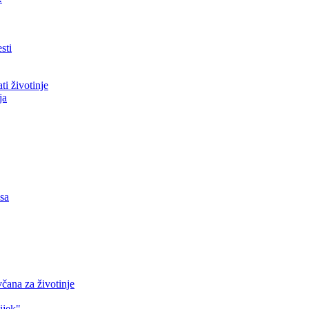
sti
ti životinje
ja
asa
čana za životinje
ijek"