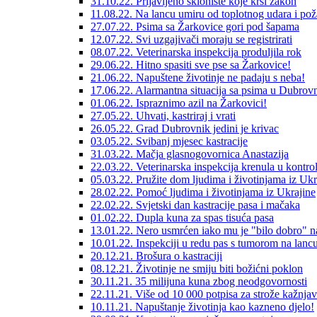
31.10.22. Prijavljeno sklonište koje krši zakon
11.08.22. Na lancu umiru od toplotnog udara i pož
27.07.22. Psima sa Žarkovice gori pod šapama
12.07.22. Svi uzgajivači moraju se registrirati
08.07.22. Veterinarska inspekcija produljila rok
29.06.22. Hitno spasiti sve pse sa Žarkovice!
21.06.22. Napuštene životinje ne padaju s neba!
17.06.22. Alarmantna situacija sa psima u Dubrov
01.06.22. Ispraznimo azil na Žarkovici!
27.05.22. Uhvati, kastriraj i vrati
26.05.22. Grad Dubrovnik jedini je krivac
03.05.22. Svibanj mjesec kastracije
31.03.22. Mačja glasnogovornica Anastazija
22.03.22. Veterinarska inspekcija krenula u kontro
05.03.22. Pružite dom ljudima i životinjama iz Ukr
28.02.22. Pomoć ljudima i životinjama iz Ukrajine
22.02.22. Svjetski dan kastracije pasa i mačaka
01.02.22. Dupla kuna za spas tisuća pasa
13.01.22. Nero usmrćen iako mu je "bilo dobro" n
10.01.22. Inspekciji u redu pas s tumorom na lanc
20.12.21. Brošura o kastraciji
08.12.21. Životinje ne smiju biti božićni poklon
30.11.21. 35 milijuna kuna zbog neodgovornosti
22.11.21. Više od 10 000 potpisa za strože kažnja
10.11.21. Napuštanje životinja kao kazneno djelo!