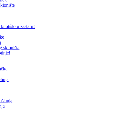
klonište
bi otišlo u zastaru!
čke
u
g skloništa
tinje!
mačke
tinja
uštanja
nja