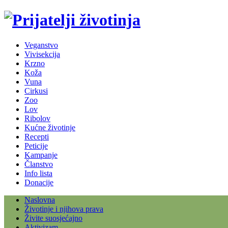
Veganstvo
Vivisekcija
Krzno
Koža
Vuna
Cirkusi
Zoo
Lov
Ribolov
Kućne životinje
Recepti
Peticije
Kampanje
Članstvo
Info lista
Donacije
Naslovna
Životinje i njihova prava
Živite suosjećajno
Aktivizam