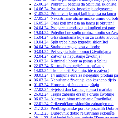
25.06.24. Pokrenuli peticiju da Split ima sklonište!
14.06.24. Pas se zadavio, inspekcija odgovorna
31.05.24. Primitivan je onaj koji ima psa na lancu
27.05.24. Nekastrirane ulične mačke umiru od bole
16.05.24. Onaj koji ima psa na lancu je okrutan!
24.04.24. Pse pare u srodstvu, a kupljeni psi pate
19.04.24. Pojedinci ne smiju protuzakonito spašava
15.04.24. Glas strankama koje su za zastitu zivotin
10.04.24. Split treba hitno izgraditi sklonište!
04.04.24. Strahote uzgoja pasa za borbe
03.04.24. Pet savjeta kako pomoći životinjama
02.04.24. Zatvor za napuštanje životinja!
29.03.24. Kriminal i horor sa psima u Splitu
22.03.24. Kastracijom spriječiti napuštanje
14.03.24. Tko napusti životinju, ide u zatvor!
08.03.24. 14 milijuna eura za nelegalnu prodaju p
06.03.24. Napuštanje životinja kao kazneno djelo
01.03.24. Horor na plaćenom smještaju
27.02.24. Svjetski dan kastracije pasa i mačaka
26.02.24. Trajna zabrana držanja druge životinje
06.02.24. Alarm za hitno mijenjanje Pravilnika!
22.01.24. Crikveničkom skloništu zabranjen rad
21.12.23. Predblagdanske poruke poznatih Dubrov
01.12.23. Dubrovnik dobio registrirano sklonište
28.11.23. Svi kućni ljubimci trebaju "Dom za zauv