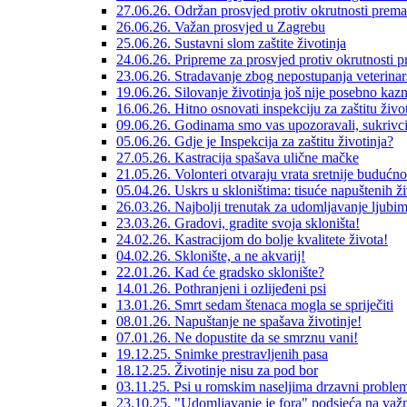
27.06.26. Održan prosvjed protiv okrutnosti prema
26.06.26. Važan prosvjed u Zagrebu
25.06.26. Sustavni slom zaštite životinja
24.06.26. Pripreme za prosvjed protiv okrutnosti 
23.06.26. Stradavanje zbog nepostupanja veterinar
19.06.26. Silovanje životinja još nije posebno kaz
16.06.26. Hitno osnovati inspekciju za zaštitu život
09.06.26. Godinama smo vas upozoravali, sukrivci s
05.06.26. Gdje je Inspekcija za zaštitu životinja?
27.05.26. Kastracija spašava ulične mačke
21.05.26. Volonteri otvaraju vrata sretnije budućno
05.04.26. Uskrs u skloništima: tisuće napuštenih ž
26.03.26. Najbolji trenutak za udomljavanje ljubi
23.03.26. Gradovi, gradite svoja skloništa!
24.02.26. Kastracijom do bolje kvalitete života!
04.02.26. Sklonište, a ne akvarij!
22.01.26. Kad će gradsko sklonište?
14.01.26. Pothranjeni i ozlijeđeni psi
13.01.26. Smrt sedam štenaca mogla se spriječiti
08.01.26. Napuštanje ne spašava životinje!
07.01.26. Ne dopustite da se smrznu vani!
19.12.25. Snimke prestravljenih pasa
18.12.25. Životinje nisu za pod bor
03.11.25. Psi u romskim naseljima drzavni proble
23.10.25. "Udomljavanje je fora" podsjeća na važn