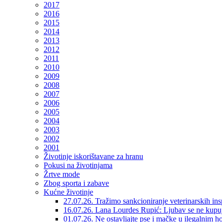
2017
2016
2015
2014
2013
2012
2011
2010
2009
2008
2007
2006
2005
2004
2003
2002
2001
Životinje iskorištavane za hranu
Pokusi na životinjama
Žrtve mode
Zbog sporta i zabave
Kućne životinje
27.07.26. Tražimo sankcioniranje veterinarskih in
16.07.26. Lana Lourdes Rupić: Ljubav se ne kupu
01.07.26. Ne ostavljajte pse i mačke u ilegalnim h