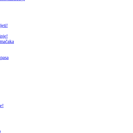
jeti!
inje!
i mačaka
 pasa
e!
!