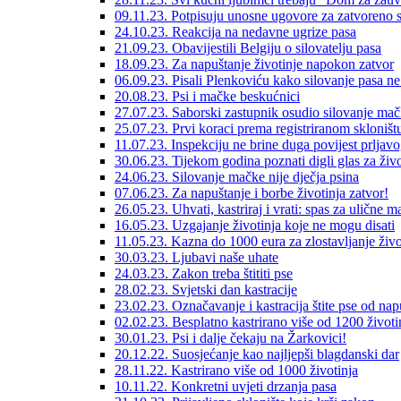
09.11.23. Potpisuju unosne ugovore za zatvoreno s
24.10.23. Reakcija na nedavne ugrize pasa
21.09.23. Obavijestili Belgiju o silovatelju pasa
18.09.23. Za napuštanje životinje napokon zatvor
06.09.23. Pisali Plenkoviću kako silovanje pasa ne 
20.08.23. Psi i mačke beskućnici
27.07.23. Saborski zastupnik osudio silovanje ma
25.07.23. Prvi koraci prema registriranom skloništ
11.07.23. Inspekciju ne brine duga povijest prljavo
30.06.23. Tijekom godina poznati digli glas za živo
24.06.23. Silovanje mačke nije dječja psina
07.06.23. Za napuštanje i borbe životinja zatvor!
26.05.23. Uhvati, kastriraj i vrati: spas za ulične 
16.05.23. Uzgajanje životinja koje ne mogu disati
11.05.23. Kazna do 1000 eura za zlostavljanje živo
30.03.23. Ljubavi naše uhate
24.03.23. Zakon treba štititi pse
28.02.23. Svjetski dan kastracije
23.02.23. Označavanje i kastracija štite pse od nap
02.02.23. Besplatno kastrirano više od 1200 životi
30.01.23. Psi i dalje čekaju na Žarkovici!
20.12.22. Suosjećanje kao najljepši blagdanski dar
28.11.22. Kastrirano više od 1000 životinja
10.11.22. Konkretni uvjeti drzanja pasa