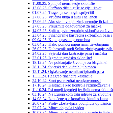
11.09.25. Split još nema svoje sklonište
13.08.25. Otežano dišu i guše se cijeli život
01.07.25. Tragedija se mogla spriječiti!
27.06.25. Vrućina ubija u autu i na lancu
17.06.25. Ako ste ih voljeli zimi, nemojte ih izdati l
27.05.25. Preuzmite odgovornost za mačke!
14.05.25. Split najavio izgradnju skloništa za život
23.04.25. Financiranje kastracija skrbničkih pasa 
09.04.25. Kupnja pasa nije potrebna
03.04.25. Kako pomoći napuštenim životinjama
26.02.25. Dubrovnik nudi Splitu zbrinjavanje svih
24.02.25. Svjetski dan kastracije pasa i mačaka
23.01.25. Izgradite gradsko sklonište!
18.12.24. Ne poklanjajte životinje za blagdane!
28.11.24. Svjetski dan kućnih ljubimaca
12.11.24. Oglašavanje nemikročipiranih pasa
11.11.24. I Zagreb financira kastracije
24.10.24. Smrt psa rezultat neodgovornosti
17.10.24. Kastracija kao kontrola razmnožavanja
11.10.24. Psi mogli izgorjeti jer Split nema skloništ
03.10.24. Na Europskom trgu udruge za životinje
14.08.24. Izmučene pse konačno skinuli s lanca
26.07.24. Protiv zlostavljača podignuta optužnica
22.07.24. Minea objavila i video
10.07.24. Minea poručuje: Udomljavanje je ljubav