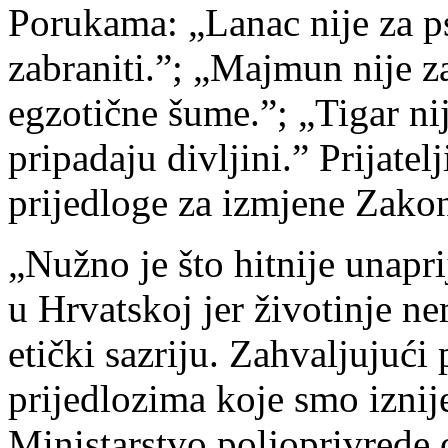
Porukama: „Lanac nije za ps
zabraniti.”; „Majmun nije za
egzotične šume.”; „Tigar nij
pripadaju divljini.” Prijatel
prijedloge za izmjene Zakona
„Nužno je što hitnije unapri
u Hrvatskoj jer životinje n
etički sazriju. Zahvaljujući 
prijedlozima koje smo iznij
Ministarstvo poljoprivrede 