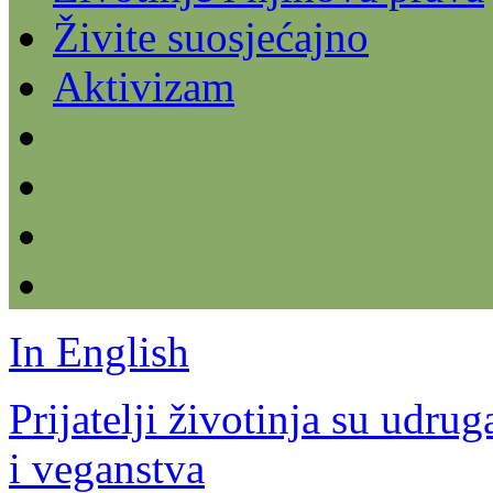
Živite suosjećajno
Aktivizam
In English
Prijatelji životinja su udru
i veganstva