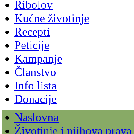
Ribolov
Kućne životinje
Recepti
Peticije
Kampanje
Članstvo
Info lista
Donacije
Naslovna
Životinje i njihova prava