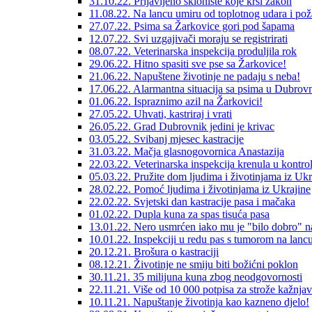
31.10.22. Prijavljeno sklonište koje krši zakon
11.08.22. Na lancu umiru od toplotnog udara i pož
27.07.22. Psima sa Žarkovice gori pod šapama
12.07.22. Svi uzgajivači moraju se registrirati
08.07.22. Veterinarska inspekcija produljila rok
29.06.22. Hitno spasiti sve pse sa Žarkovice!
21.06.22. Napuštene životinje ne padaju s neba!
17.06.22. Alarmantna situacija sa psima u Dubrov
01.06.22. Ispraznimo azil na Žarkovici!
27.05.22. Uhvati, kastriraj i vrati
26.05.22. Grad Dubrovnik jedini je krivac
03.05.22. Svibanj mjesec kastracije
31.03.22. Mačja glasnogovornica Anastazija
22.03.22. Veterinarska inspekcija krenula u kontro
05.03.22. Pružite dom ljudima i životinjama iz Ukr
28.02.22. Pomoć ljudima i životinjama iz Ukrajine
22.02.22. Svjetski dan kastracije pasa i mačaka
01.02.22. Dupla kuna za spas tisuća pasa
13.01.22. Nero usmrćen iako mu je "bilo dobro" n
10.01.22. Inspekciji u redu pas s tumorom na lanc
20.12.21. Brošura o kastraciji
08.12.21. Životinje ne smiju biti božićni poklon
30.11.21. 35 milijuna kuna zbog neodgovornosti
22.11.21. Više od 10 000 potpisa za strože kažnja
10.11.21. Napuštanje životinja kao kazneno djelo!