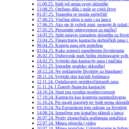
11.09.25. Split još nema svoje sklonište
13.08.25. Otežano dišu i guše se cijeli život
01.07.25. Tragedija se mogla spriječiti!
27.06.25. Vrućina ubija u autu i na lancu
17.06.25. Ako ste ih voljeli zimi, nemojte ih izdati l
27.05.25. Preuzmite odgovornost za mačke!
14.05.25. Split najavio izgradnju skloništa za život
23.04.25. Financiranje kastracija skrbničkih pasa 
09.04.25. Kupnja pasa nije potrebna
03.04.25. Kako pomoći napuštenim životinjama
26.02.25. Dubrovnik nudi Splitu zbrinjavanje svih
24.02.25. Svjetski dan kastracije pasa i mačaka
23.01.25. Izgradite gradsko sklonište!
18.12.24. Ne poklanjajte životinje za blagdane!
28.11.24. Svjetski dan kućnih ljubimaca
12.11.24. Oglašavanje nemikročipiranih pasa
11.11.24. I Zagreb financira kastracije
24.10.24. Smrt psa rezultat neodgovornosti
17.10.24. Kastracija kao kontrola razmnožavanja
11.10.24. Psi mogli izgorjeti jer Split nema skloništ
03.10.24. Na Europskom trgu udruge za životinje
14.08.24. Izmučene pse konačno skinuli s lanca
26.07.24. Protiv zlostavljača podignuta optužnica
22.07.24. Minea objavila i video
10.07.24. Minea poručuje: Udomljavanje je ljubav