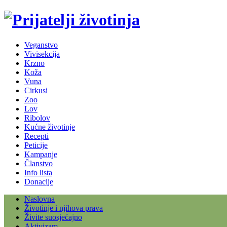
Veganstvo
Vivisekcija
Krzno
Koža
Vuna
Cirkusi
Zoo
Lov
Ribolov
Kućne životinje
Recepti
Peticije
Kampanje
Članstvo
Info lista
Donacije
Naslovna
Životinje i njihova prava
Živite suosjećajno
Aktivizam