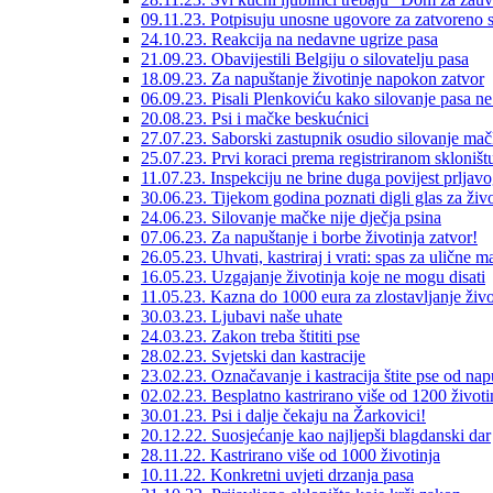
09.11.23. Potpisuju unosne ugovore za zatvoreno s
24.10.23. Reakcija na nedavne ugrize pasa
21.09.23. Obavijestili Belgiju o silovatelju pasa
18.09.23. Za napuštanje životinje napokon zatvor
06.09.23. Pisali Plenkoviću kako silovanje pasa ne 
20.08.23. Psi i mačke beskućnici
27.07.23. Saborski zastupnik osudio silovanje ma
25.07.23. Prvi koraci prema registriranom skloništ
11.07.23. Inspekciju ne brine duga povijest prljavo
30.06.23. Tijekom godina poznati digli glas za živo
24.06.23. Silovanje mačke nije dječja psina
07.06.23. Za napuštanje i borbe životinja zatvor!
26.05.23. Uhvati, kastriraj i vrati: spas za ulične 
16.05.23. Uzgajanje životinja koje ne mogu disati
11.05.23. Kazna do 1000 eura za zlostavljanje živo
30.03.23. Ljubavi naše uhate
24.03.23. Zakon treba štititi pse
28.02.23. Svjetski dan kastracije
23.02.23. Označavanje i kastracija štite pse od nap
02.02.23. Besplatno kastrirano više od 1200 životi
30.01.23. Psi i dalje čekaju na Žarkovici!
20.12.22. Suosjećanje kao najljepši blagdanski dar
28.11.22. Kastrirano više od 1000 životinja
10.11.22. Konkretni uvjeti drzanja pasa