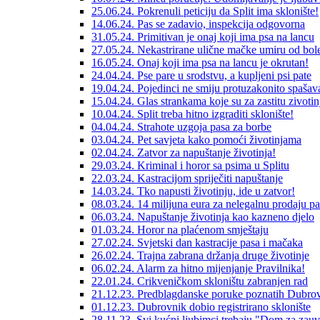
25.06.24. Pokrenuli peticiju da Split ima sklonište!
14.06.24. Pas se zadavio, inspekcija odgovorna
31.05.24. Primitivan je onaj koji ima psa na lancu
27.05.24. Nekastrirane ulične mačke umiru od bole
16.05.24. Onaj koji ima psa na lancu je okrutan!
24.04.24. Pse pare u srodstvu, a kupljeni psi pate
19.04.24. Pojedinci ne smiju protuzakonito spašava
15.04.24. Glas strankama koje su za zastitu zivotin
10.04.24. Split treba hitno izgraditi sklonište!
04.04.24. Strahote uzgoja pasa za borbe
03.04.24. Pet savjeta kako pomoći životinjama
02.04.24. Zatvor za napuštanje životinja!
29.03.24. Kriminal i horor sa psima u Splitu
22.03.24. Kastracijom spriječiti napuštanje
14.03.24. Tko napusti životinju, ide u zatvor!
08.03.24. 14 milijuna eura za nelegalnu prodaju p
06.03.24. Napuštanje životinja kao kazneno djelo
01.03.24. Horor na plaćenom smještaju
27.02.24. Svjetski dan kastracije pasa i mačaka
26.02.24. Trajna zabrana držanja druge životinje
06.02.24. Alarm za hitno mijenjanje Pravilnika!
22.01.24. Crikveničkom skloništu zabranjen rad
21.12.23. Predblagdanske poruke poznatih Dubrov
01.12.23. Dubrovnik dobio registrirano sklonište
28.11.23. Svi kućni ljubimci trebaju "Dom za zauv