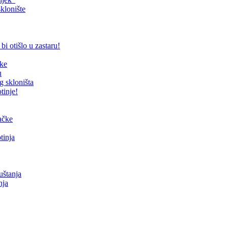
klonište
bi otišlo u zastaru!
čke
u
g skloništa
tinje!
mačke
tinja
uštanja
nja