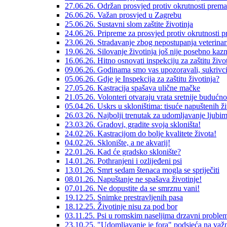
27.06.26. Održan prosvjed protiv okrutnosti prema
26.06.26. Važan prosvjed u Zagrebu
25.06.26. Sustavni slom zaštite životinja
24.06.26. Pripreme za prosvjed protiv okrutnosti 
23.06.26. Stradavanje zbog nepostupanja veterinar
19.06.26. Silovanje životinja još nije posebno kaz
16.06.26. Hitno osnovati inspekciju za zaštitu život
09.06.26. Godinama smo vas upozoravali, sukrivci s
05.06.26. Gdje je Inspekcija za zaštitu životinja?
27.05.26. Kastracija spašava ulične mačke
21.05.26. Volonteri otvaraju vrata sretnije budućno
05.04.26. Uskrs u skloništima: tisuće napuštenih ž
26.03.26. Najbolji trenutak za udomljavanje ljubi
23.03.26. Gradovi, gradite svoja skloništa!
24.02.26. Kastracijom do bolje kvalitete života!
04.02.26. Sklonište, a ne akvarij!
22.01.26. Kad će gradsko sklonište?
14.01.26. Pothranjeni i ozlijeđeni psi
13.01.26. Smrt sedam štenaca mogla se spriječiti
08.01.26. Napuštanje ne spašava životinje!
07.01.26. Ne dopustite da se smrznu vani!
19.12.25. Snimke prestravljenih pasa
18.12.25. Životinje nisu za pod bor
03.11.25. Psi u romskim naseljima drzavni proble
23.10.25. "Udomljavanje je fora" podsjeća na važn