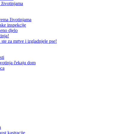
 životinjama
prema životinjama
ske inspekcije
neno djelo
inja!
te za mrtve i izgladnjele pse!
sti
ivotinja čekaju dom
mca
m
ost kastracije