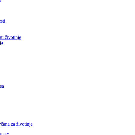
sti
ti životinje
ja
asa
čana za životinje
ijek"