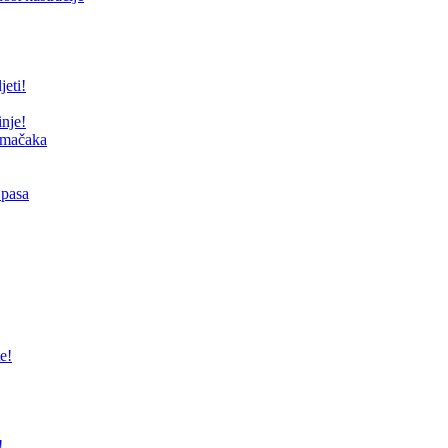
jeti!
inje!
i mačaka
 pasa
e!
!