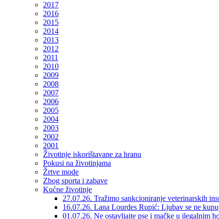
2017
2016
2015
2014
2013
2012
2011
2010
2009
2008
2007
2006
2005
2004
2003
2002
2001
Životinje iskorištavane za hranu
Pokusi na životinjama
Žrtve mode
Zbog sporta i zabave
Kućne životinje
27.07.26. Tražimo sankcioniranje veterinarskih in
16.07.26. Lana Lourdes Rupić: Ljubav se ne kupu
01.07.26. Ne ostavljajte pse i mačke u ilegalnim h