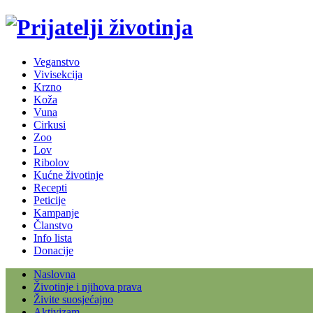
Veganstvo
Vivisekcija
Krzno
Koža
Vuna
Cirkusi
Zoo
Lov
Ribolov
Kućne životinje
Recepti
Peticije
Kampanje
Članstvo
Info lista
Donacije
Naslovna
Životinje i njihova prava
Živite suosjećajno
Aktivizam