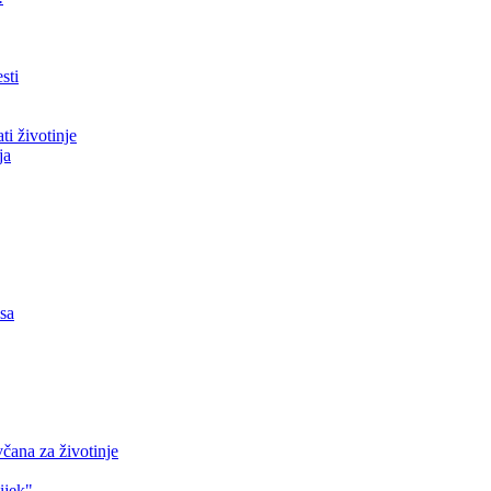
sti
ti životinje
ja
asa
čana za životinje
ijek"