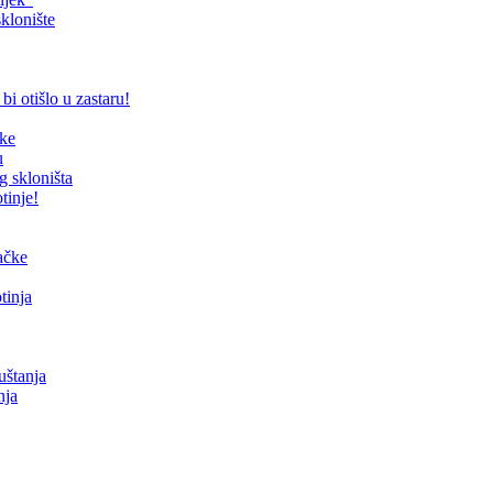
klonište
bi otišlo u zastaru!
čke
u
g skloništa
tinje!
mačke
tinja
uštanja
nja