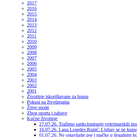
2017
2016
2015
2014
2013
2012
2011
2010
2009
2008
2007
2006
2005
2004
2003
2002
2001
Životinje iskorištavane za hranu
Pokusi na životinjama
Žrtve mode
Zbog sporta i zabave
Kućne životinje
27.07.26. Tražimo sankcioniranje veterinarskih in
16.07.26. Lana Lourdes Rupić: Ljubav se ne kupu
01.07.26. Ne ostavljajte pse i mačke u ilegalnim h