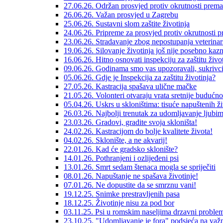
27.06.26. Održan prosvjed protiv okrutnosti prema
26.06.26. Važan prosvjed u Zagrebu
25.06.26. Sustavni slom zaštite životinja
24.06.26. Pripreme za prosvjed protiv okrutnosti 
23.06.26. Stradavanje zbog nepostupanja veterinar
19.06.26. Silovanje životinja još nije posebno kaz
16.06.26. Hitno osnovati inspekciju za zaštitu život
09.06.26. Godinama smo vas upozoravali, sukrivci s
05.06.26. Gdje je Inspekcija za zaštitu životinja?
27.05.26. Kastracija spašava ulične mačke
21.05.26. Volonteri otvaraju vrata sretnije budućno
05.04.26. Uskrs u skloništima: tisuće napuštenih ž
26.03.26. Najbolji trenutak za udomljavanje ljubi
23.03.26. Gradovi, gradite svoja skloništa!
24.02.26. Kastracijom do bolje kvalitete života!
04.02.26. Sklonište, a ne akvarij!
22.01.26. Kad će gradsko sklonište?
14.01.26. Pothranjeni i ozlijeđeni psi
13.01.26. Smrt sedam štenaca mogla se spriječiti
08.01.26. Napuštanje ne spašava životinje!
07.01.26. Ne dopustite da se smrznu vani!
19.12.25. Snimke prestravljenih pasa
18.12.25. Životinje nisu za pod bor
03.11.25. Psi u romskim naseljima drzavni proble
23.10.25. "Udomljavanje je fora" podsjeća na važn