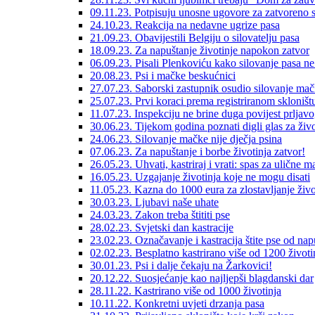
09.11.23. Potpisuju unosne ugovore za zatvoreno s
24.10.23. Reakcija na nedavne ugrize pasa
21.09.23. Obavijestili Belgiju o silovatelju pasa
18.09.23. Za napuštanje životinje napokon zatvor
06.09.23. Pisali Plenkoviću kako silovanje pasa ne 
20.08.23. Psi i mačke beskućnici
27.07.23. Saborski zastupnik osudio silovanje ma
25.07.23. Prvi koraci prema registriranom skloništ
11.07.23. Inspekciju ne brine duga povijest prljavo
30.06.23. Tijekom godina poznati digli glas za živo
24.06.23. Silovanje mačke nije dječja psina
07.06.23. Za napuštanje i borbe životinja zatvor!
26.05.23. Uhvati, kastriraj i vrati: spas za ulične 
16.05.23. Uzgajanje životinja koje ne mogu disati
11.05.23. Kazna do 1000 eura za zlostavljanje živo
30.03.23. Ljubavi naše uhate
24.03.23. Zakon treba štititi pse
28.02.23. Svjetski dan kastracije
23.02.23. Označavanje i kastracija štite pse od nap
02.02.23. Besplatno kastrirano više od 1200 životi
30.01.23. Psi i dalje čekaju na Žarkovici!
20.12.22. Suosjećanje kao najljepši blagdanski dar
28.11.22. Kastrirano više od 1000 životinja
10.11.22. Konkretni uvjeti drzanja pasa