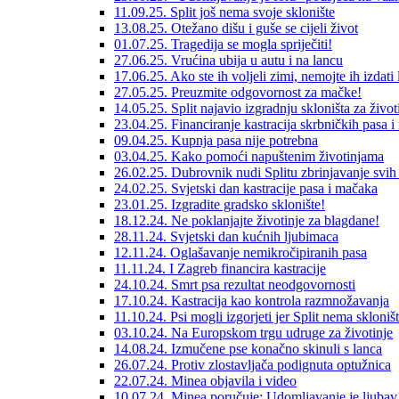
11.09.25. Split još nema svoje sklonište
13.08.25. Otežano dišu i guše se cijeli život
01.07.25. Tragedija se mogla spriječiti!
27.06.25. Vrućina ubija u autu i na lancu
17.06.25. Ako ste ih voljeli zimi, nemojte ih izdati l
27.05.25. Preuzmite odgovornost za mačke!
14.05.25. Split najavio izgradnju skloništa za život
23.04.25. Financiranje kastracija skrbničkih pasa 
09.04.25. Kupnja pasa nije potrebna
03.04.25. Kako pomoći napuštenim životinjama
26.02.25. Dubrovnik nudi Splitu zbrinjavanje svih
24.02.25. Svjetski dan kastracije pasa i mačaka
23.01.25. Izgradite gradsko sklonište!
18.12.24. Ne poklanjajte životinje za blagdane!
28.11.24. Svjetski dan kućnih ljubimaca
12.11.24. Oglašavanje nemikročipiranih pasa
11.11.24. I Zagreb financira kastracije
24.10.24. Smrt psa rezultat neodgovornosti
17.10.24. Kastracija kao kontrola razmnožavanja
11.10.24. Psi mogli izgorjeti jer Split nema skloništ
03.10.24. Na Europskom trgu udruge za životinje
14.08.24. Izmučene pse konačno skinuli s lanca
26.07.24. Protiv zlostavljača podignuta optužnica
22.07.24. Minea objavila i video
10.07.24. Minea poručuje: Udomljavanje je ljubav