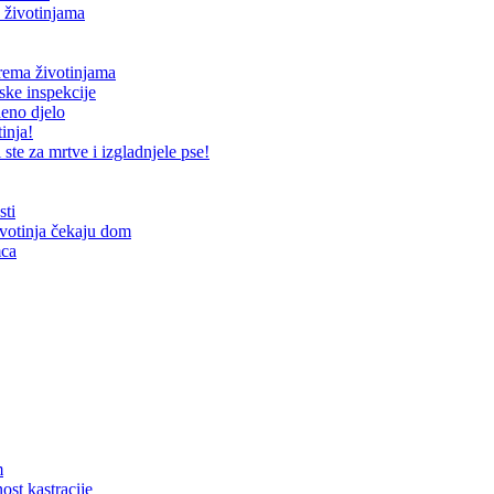
 životinjama
prema životinjama
ske inspekcije
neno djelo
inja!
te za mrtve i izgladnjele pse!
sti
ivotinja čekaju dom
mca
m
ost kastracije