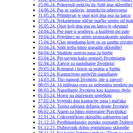
25.06.24. Pokrenuli peticiju da Split ima sklonište!
14.06.24. Pas se zadavio, inspekcija odgovorna
31.05.24. Primitivan je onaj koji ima psa na lancu
27.05.24. Nekastrirane ulične mačke umiru od bole
16.05.24. Onaj koji ima psa na lancu je okrutan!
24.04.24. Pse pare u srodstvu, a kupljeni psi pate
19.04.24. Pojedinci ne smiju protuzakonito spašava
15.04.24. Glas strankama koje su za zastitu zivotin
10.04.24. Split treba hitno izgraditi sklonište!
04.04.24. Strahote uzgoja pasa za borbe
03.04.24. Pet savjeta kako pomoći životinjama
02.04.24. Zatvor za napuštanje životinja!
29.03.24. Kriminal i horor sa psima u Splitu
22.03.24. Kastracijom spriječiti napuštanje
14.03.24. Tko napusti životinju, ide u zatvor!
08.03.24. 14 milijuna eura za nelegalnu prodaju p
06.03.24. Napuštanje životinja kao kazneno djelo
01.03.24. Horor na plaćenom smještaju
27.02.24. Svjetski dan kastracije pasa i mačaka
26.02.24. Trajna zabrana držanja druge životinje
06.02.24. Alarm za hitno mijenjanje Pravilnika!
22.01.24. Crikveničkom skloništu zabranjen rad
21.12.23. Predblagdanske poruke poznatih Dubrov
01.12.23. Dubrovnik dobio registrirano sklonište
28.11.23. Svi kućni ljubimci trebaju "Dom za zauv