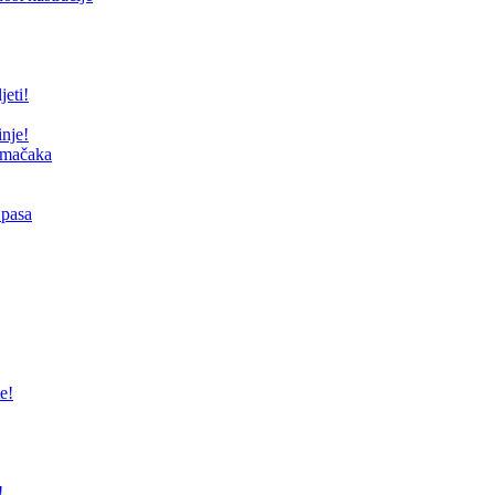
jeti!
inje!
i mačaka
 pasa
e!
!