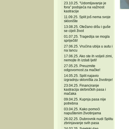
23.10.25. "Udomljavanje je
fora" podsjeća na važnost
kastracije
11.09.25. Split još nema svoje
sklonište
13.08.25. Otežano dišu i guše
se cijeli život
01.07.25. Tragedija se mogla
spriječiti!
27.06.25. Vrućina ubija u autu i
na lancu
17.06.25. Ako ste ih voljeli zimi,
nemojte ih izdati ljeti!
27.05.25. Preuzmite
odgovornost za mačke!
14.05.25. Split najavio
izgradnju skloništa za životinje!
23.04.25. Financiranje
kastracija skrbničkih pasa i
mačaka
09.04.25. Kupnja pasa nije
potrebna
03.04.25. Kako pomoći
napuštenim životinjama
26.02.25. Dubrovnik nudi Splitu
zbrinjavanje svih pasa
24.02.25. Svjetski dan