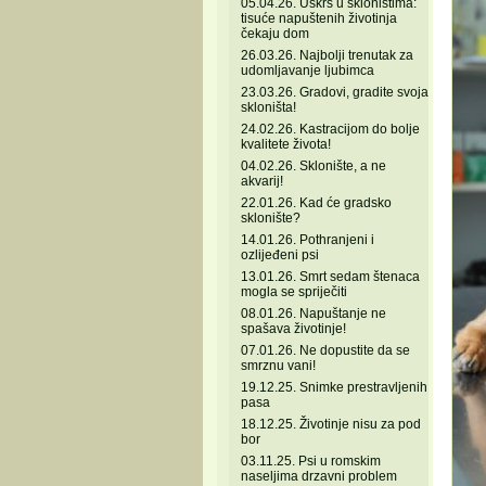
05.04.26. Uskrs u skloništima:
tisuće napuštenih životinja
čekaju dom
26.03.26. Najbolji trenutak za
udomljavanje ljubimca
23.03.26. Gradovi, gradite svoja
skloništa!
24.02.26. Kastracijom do bolje
kvalitete života!
04.02.26. Sklonište, a ne
akvarij!
22.01.26. Kad će gradsko
sklonište?
14.01.26. Pothranjeni i
ozlijeđeni psi
13.01.26. Smrt sedam štenaca
mogla se spriječiti
08.01.26. Napuštanje ne
spašava životinje!
07.01.26. Ne dopustite da se
smrznu vani!
19.12.25. Snimke prestravljenih
pasa
18.12.25. Životinje nisu za pod
bor
03.11.25. Psi u romskim
naseljima drzavni problem