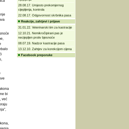
đača
28.08.17. Umjesto prekomjernog
cijepljenja, kontrola
enje
22.08.17. Odgovornost skrbnika pasa
ava
Reakcije, zahtjevi i prijave
31.01.22. Veterinarski tim za kastracije
esnoće
12.10.21. Nemikročipirani pas je
necijepljen protiv bjesnoće
me,
08.07.19. Nadzor kastracije pasa
e
ebalo
13.12.10. Zahtjev za korekcijom cijena
i
Facebook preporuke
o,
e
sve
zakona
ne bi
, već
oraju
ja”,
akona,
njenja