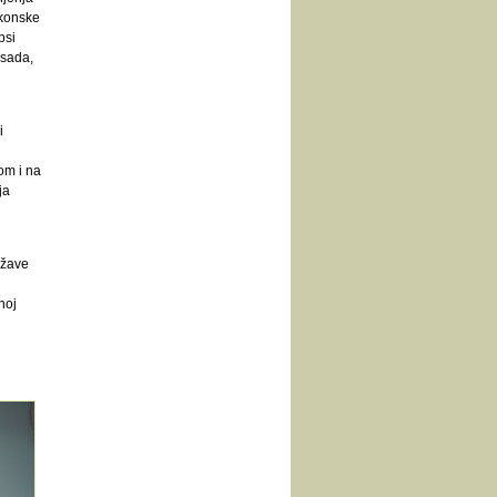
akonske
psi
 sada,
i
om i na
ja
ržave
noj