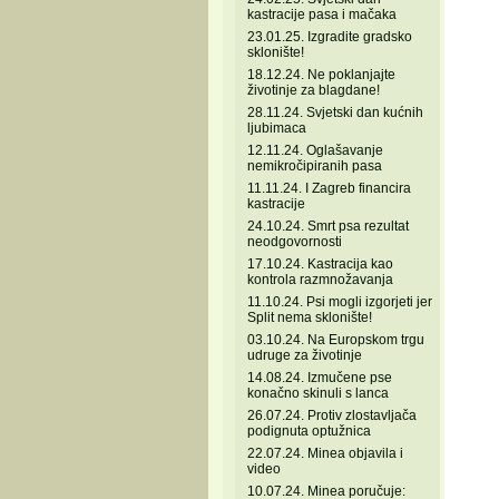
kastracije pasa i mačaka
23.01.25. Izgradite gradsko
sklonište!
18.12.24. Ne poklanjajte
životinje za blagdane!
28.11.24. Svjetski dan kućnih
ljubimaca
12.11.24. Oglašavanje
nemikročipiranih pasa
11.11.24. I Zagreb financira
kastracije
24.10.24. Smrt psa rezultat
neodgovornosti
17.10.24. Kastracija kao
kontrola razmnožavanja
11.10.24. Psi mogli izgorjeti jer
Split nema sklonište!
03.10.24. Na Europskom trgu
udruge za životinje
14.08.24. Izmučene pse
konačno skinuli s lanca
26.07.24. Protiv zlostavljača
podignuta optužnica
22.07.24. Minea objavila i
video
10.07.24. Minea poručuje: