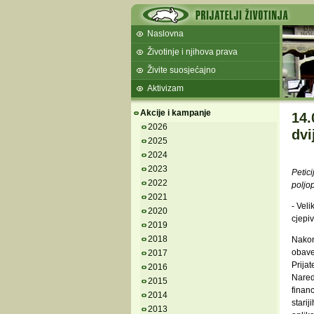
Naslovna
Životinje i njihova prava
Živite suosjećajno
Aktivizam
Akcije i kampanje
14.
2026
dvi
2025
2024
2023
Petici
2022
poljo
2021
- Veli
2020
cjepi
2019
2018
Nakon 
obave
2017
Prijat
2016
Nared
2015
finan
2014
starij
2013