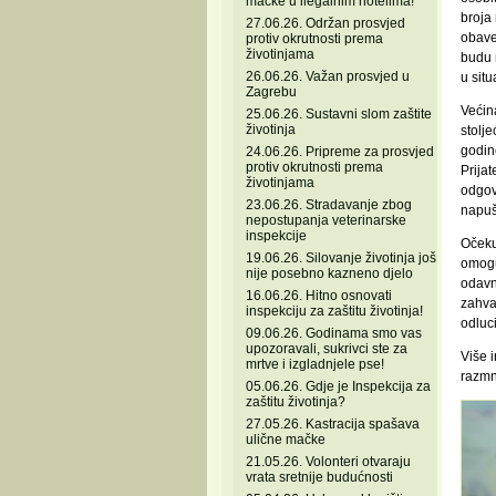
mačke u ilegalnim hotelima!
broja
27.06.26. Održan prosvjed
obave
protiv okrutnosti prema
životinjama
budu m
26.06.26. Važan prosvjed u
u situ
Zagrebu
Većin
25.06.26. Sustavni slom zaštite
životinja
stolje
godin
24.06.26. Pripreme za prosvjed
protiv okrutnosti prema
Prijat
životinjama
odgovo
23.06.26. Stradavanje zbog
napušt
nepostupanja veterinarske
inspekcije
Očekuj
19.06.26. Silovanje životinja još
omogu
nije posebno kazneno djelo
odavn
16.06.26. Hitno osnovati
zahval
inspekciju za zaštitu životinja!
odluci
09.06.26. Godinama smo vas
upozoravali, sukrivci ste za
Više i
mrtve i izgladnjele pse!
razmn
05.06.26. Gdje je Inspekcija za
zaštitu životinja?
27.05.26. Kastracija spašava
ulične mačke
21.05.26. Volonteri otvaraju
vrata sretnije budućnosti