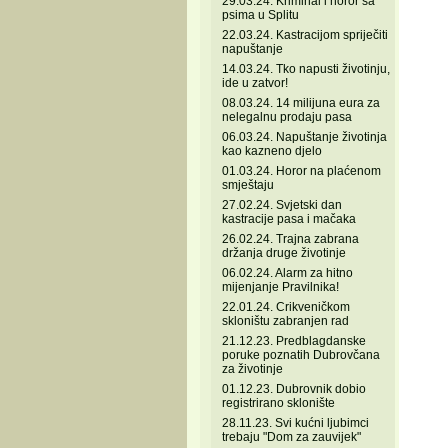
29.03.24. Kriminal i horor sa
psima u Splitu
22.03.24. Kastracijom spriječiti
napuštanje
14.03.24. Tko napusti životinju,
ide u zatvor!
08.03.24. 14 milijuna eura za
nelegalnu prodaju pasa
06.03.24. Napuštanje životinja
kao kazneno djelo
01.03.24. Horor na plaćenom
smještaju
27.02.24. Svjetski dan
kastracije pasa i mačaka
26.02.24. Trajna zabrana
držanja druge životinje
06.02.24. Alarm za hitno
mijenjanje Pravilnika!
22.01.24. Crikveničkom
skloništu zabranjen rad
21.12.23. Predblagdanske
poruke poznatih Dubrovčana
za životinje
01.12.23. Dubrovnik dobio
registrirano sklonište
28.11.23. Svi kućni ljubimci
trebaju "Dom za zauvijek"