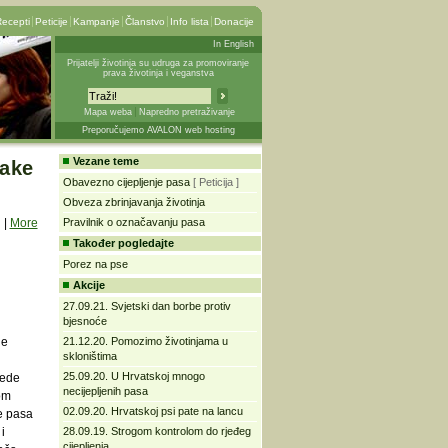
ecepti
Peticije
Kampanje
Članstvo
Info lista
Donacije
In English
Prijatelji životinja su udruga za promoviranje
prava životinja i veganstva
Mapa weba
Napredno pretraživanje
Preporučujemo AVALON web hosting
Vezane teme
vake
Obavezno cijepljenje pasa
[ Peticija ]
Obveza zbrinjavanja životinja
|
More
Pravilnik o označavanju pasa
Također pogledajte
Porez na pse
Akcije
27.09.21. Svjetski dan borbe protiv
bjesnoće
de
21.12.20. Pomozimo životinjama u
skloništima
25.09.20. U Hrvatskoj mnogo
rede
necijepljenih pasa
om
02.09.20. Hrvatskoj psi pate na lancu
e pasa
i
28.09.19. Strogom kontrolom do rjeđeg
cijepljenja