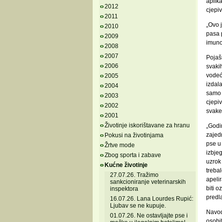
aplika
2012
cjepiv
2011
„Ovo 
2010
pasa p
2009
imunos
2008
2007
Pojašn
2006
svakih
vodeća
2005
izdal
2004
samo 
2003
cjepiv
2002
svake 
2001
Životinje iskorištavane za hranu
„Godi
zajedn
Pokusi na životinjama
pse u
Žrtve mode
izbjeg
Zbog sporta i zabave
uzrok
Kućne životinje
trebal
27.07.26. Tražimo
apelir
sankcioniranje veterinarskih
biti o
inspektora
predla
16.07.26. Lana Lourdes Rupić:
Ljubav se ne kupuje.
Navode
01.07.26. Ne ostavljajte pse i
osobit