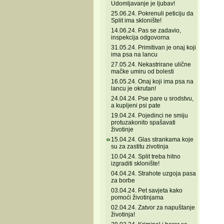
Udomljavanje je ljubav!
25.06.24. Pokrenuli peticiju da
Split ima sklonište!
14.06.24. Pas se zadavio,
inspekcija odgovorna
31.05.24. Primitivan je onaj koji
ima psa na lancu
27.05.24. Nekastrirane ulične
mačke umiru od bolesti
16.05.24. Onaj koji ima psa na
lancu je okrutan!
24.04.24. Pse pare u srodstvu,
a kupljeni psi pate
19.04.24. Pojedinci ne smiju
protuzakonito spašavati
životinje
15.04.24. Glas strankama koje
su za zastitu zivotinja
10.04.24. Split treba hitno
izgraditi sklonište!
04.04.24. Strahote uzgoja pasa
za borbe
03.04.24. Pet savjeta kako
pomoći životinjama
02.04.24. Zatvor za napuštanje
životinja!