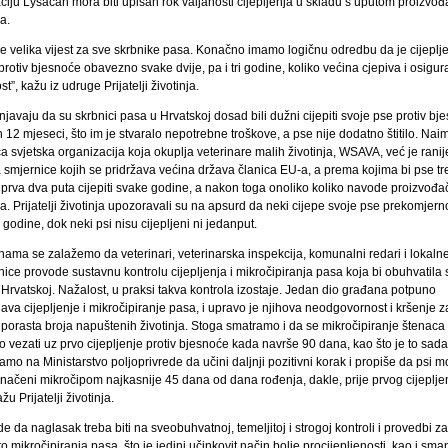
ciju Lysacan mora biti upisan rok valjanosti cijepljenja u skladu s uputom proizvo
a.
je velika vijest za sve skrbnike pasa. Konačno imamo logičnu odredbu da je cijeplj
rotiv bjesnoće obavezno svake dvije, pa i tri godine, koliko većina cjepiva i osigur
t”, kažu iz udruge Prijatelji životinja.
javaju da su skrbnici pasa u Hrvatskoj dosad bili dužni cijepiti svoje pse protiv bj
 12 mjeseci, što im je stvaralo nepotrebne troškove, a pse nije dodatno štitilo. Nai
 svjetska organizacija koja okuplja veterinare malih životinja, WSAVA, već je ranij
a smjernice kojih se pridržava većina država članica EU-a, a prema kojima bi pse tr
prva dva puta cijepiti svake godine, a nakon toga onoliko koliko navode proizvođač
a. Prijatelji životinja upozoravali su na apsurd da neki cijepe svoje pse prekomjern
godine, dok neki psi nisu cijepljeni ni jedanput.
nama se zalažemo da veterinari, veterinarska inspekcija, komunalni redari i lokaln
ice provode sustavnu kontrolu cijepljenja i mikročipiranja pasa koja bi obuhvatila 
 Hrvatskoj. Nažalost, u praksi takva kontrola izostaje. Jedan dio građana potpuno
ava cijepljenje i mikročipiranje pasa, i upravo je njihova neodgovornost i kršenje 
 porasta broja napuštenih životinja. Stoga smatramo i da se mikročipiranje štenaca 
o vezati uz prvo cijepljenje protiv bjesnoće kada navrše 90 dana, kao što je to sada
amo na Ministarstvo poljoprivrede da učini daljnji pozitivni korak i propiše da psi m
značeni mikročipom najkasnije 45 dana od dana rođenja, dakle, prije prvog cijepljen
žu Prijatelji životinja.
 da naglasak treba biti na sveobuhvatnoj, temeljitoj i strogoj kontroli i provedbi z
o mikročipiranja pasa, što je jedini učinkovit način bolje procijepljenosti, kao i sma