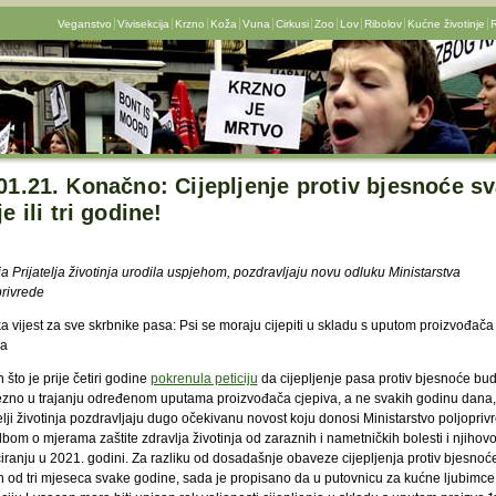
Veganstvo
Vivisekcija
Krzno
Koža
Vuna
Cirkusi
Zoo
Lov
Ribolov
Kućne životinje
R
01.21. Konačno: Cijepljenje protiv bjesnoće s
je ili tri godine!
ja Prijatelja životinja urodila uspjehom, pozdravljaju novu odluku Ministarstva
privrede
ka vijest za sve skrbnike pasa: Psi se moraju cijepiti u skladu s uputom proizvođača
va
što je prije četiri godine
pokrenula peticiju
da cijepljenje pasa protiv bjesnoće bu
zno u trajanju određenom uputama proizvođača cjepiva, a ne svakih godinu dana,
elji životinja pozdravljaju dugo očekivanu novost koju donosi Ministarstvo poljopriv
bom o mjerama zaštite zdravlja životinja od zaraznih i nametničkih bolesti i njihov
ciranju u 2021. godini. Za razliku od dosadašnje obaveze cijepljenja protiv bjesnoć
ih od tri mjeseca svake godine, sada je propisano da u putovnicu za kućne ljubimce 