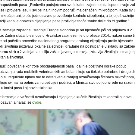
 napuštenih pasa: „Redovito podsjećamo sve lokalne zajednice da ispune svoje z
ze i provjere jesu li svi psi na njihovim područjima označeni mikročipom. Kada svi 
ikročipirani, bit će jednostavno provođenje kontrole cijepljenja, a to je još važnije
aciji kada je obaveza cijepljenja pasa protiv bjesnoće svake dvije do tri godine.”
a zemalja zapadne i srednje Europe slobodna je od bjesnoće još od prijelaza u 21.
će. Zadnji slučaj bjesnoće u Hrvatskoj zabilježen je u proljeće 2014., nakon samo tr
e od početka provedbe nacionalnog programa oralnog cijepljenja protiv bjesnoće.
elji životinja pozivaju lokalne zajednice i građane na postupanje u skladu sa zakon
rnu skrb o životinjama u cilju zaštite javnoga zdravlja, zdravlja životinja i smanjen
anja životinja.
ući povećanje kontrole procijepljenosti pasa i daljnje pozitivne korake poput
ćavanja rada mobilnih veterinarskih ambulanti koje su itekako potrebne i druge d
o su regulirale njihov rad te određivanje ranijeg označavanja štenaca mikročipom,
juju svima na potpisivanju peticije i podršci, a Ministarstvu poljoprivrede na razum
 u korist pasa i njihovih skrbnika.
nformacija o važnosti označavanja i cijepljenja kućnih životinja te kontroli njihova
ožavanja nalazi se
ovdje
.