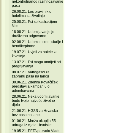
nekontroliranog razmnožavanje
pasa
26.08.21. Loš pravilnik o
hotelima za životinje
25.08.21. Psi se kastracijom
štite
18.08.21. Udomljavanje je
društveno odgovorno
02.08.21. Udomite crne, starije i
hendikepirane
19.07.21. Uvjeti za hotele za
životinje
13.07.21. Psi mogu umrijeti od
pregrijavanja
08.07.21. Vatrogasci za
zabranu pasa na lancu
30.06.21. Zdenka Kovačiček
predstavila kampanju o
udomljavanju
28.06.21. Neka udomljavanje
bude tvoje najveće životno
djelo
21.06.21. HGSS za Hrvatsku
bez pasa na lancu
01.06.21. Mreža okuplja 55
udruga iz cijele Hrvatske
19.05.21. PETA pozvala Vladu