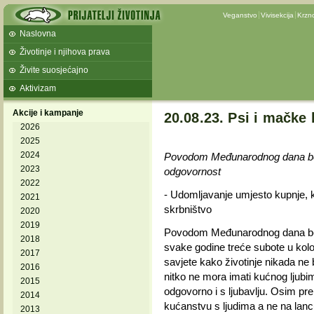
Veganstvo
Vivisekcija
Krzn
Naslovna
Životinje i njihova prava
Živite suosjećajno
Aktivizam
Akcije i kampanje
20.08.23. Psi i mačke
2026
2025
2024
Povodom Međunarodnog dana beskuć
2023
odgovornost
2022
- Udomljavanje umjesto kupnje, k
2021
skrbništvo
2020
2019
Povodom Međunarodnog dana besku
2018
svake godine treće subote u kolov
2017
savjete kako životinje nikada ne b
2016
nitko ne mora imati kućnog ljubi
2015
odgovorno i s ljubavlju. Osim pre
2014
kućanstvu s ljudima a ne na lan
2013