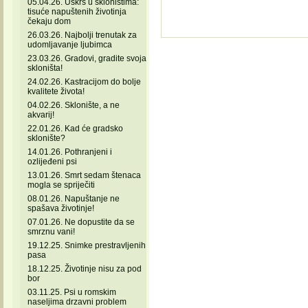
05.04.26. Uskrs u skloništima:
tisuće napuštenih životinja
čekaju dom
26.03.26. Najbolji trenutak za
udomljavanje ljubimca
23.03.26. Gradovi, gradite svoja
skloništa!
24.02.26. Kastracijom do bolje
kvalitete života!
04.02.26. Sklonište, a ne
akvarij!
22.01.26. Kad će gradsko
sklonište?
14.01.26. Pothranjeni i
ozlijeđeni psi
13.01.26. Smrt sedam štenaca
mogla se spriječiti
08.01.26. Napuštanje ne
spašava životinje!
07.01.26. Ne dopustite da se
smrznu vani!
19.12.25. Snimke prestravljenih
pasa
18.12.25. Životinje nisu za pod
bor
03.11.25. Psi u romskim
naseljima drzavni problem