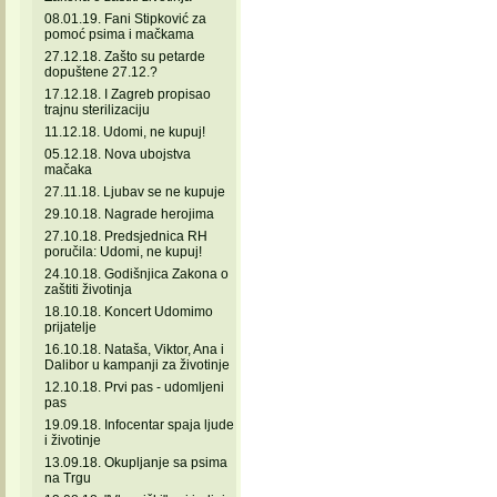
08.01.19. Fani Stipković za
pomoć psima i mačkama
27.12.18. Zašto su petarde
dopuštene 27.12.?
17.12.18. I Zagreb propisao
trajnu sterilizaciju
11.12.18. Udomi, ne kupuj!
05.12.18. Nova ubojstva
mačaka
27.11.18. Ljubav se ne kupuje
29.10.18. Nagrade herojima
27.10.18. Predsjednica RH
poručila: Udomi, ne kupuj!
24.10.18. Godišnjica Zakona o
zaštiti životinja
18.10.18. Koncert Udomimo
prijatelje
16.10.18. Nataša, Viktor, Ana i
Dalibor u kampanji za životinje
12.10.18. Prvi pas - udomljeni
pas
19.09.18. Infocentar spaja ljude
i životinje
13.09.18. Okupljanje sa psima
na Trgu