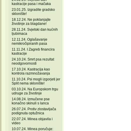
kastracije pasa i mačaka
23.01.25. Izgradite gradsko
sklonište!
18.12.24. Ne poklanjajte
životinje za blagdane!
28.11.24. Svjetski dan kućnih
ljubimaca
12.11.24. Oglašavanje
nemikročipiranih pasa
11.11.24. I Zagreb financira
kastracije
24.10.24. Smrt psa rezultat
neodgovornosti
17.10.24. Kastracija kao
kontrola razmnožavanja
11.10.24. Psi mogli izgorjeti jer
Split nema sklonište!
03.10.24. Na Europskom trgu
udruge za životinje
14.08.24. Izmučene pse
konačno skinuli s lanca
26.07.24. Protiv zlostavljača
podignuta optužnica
22.07.24. Minea objavila i
video
10.07.24. Minea poručuje: