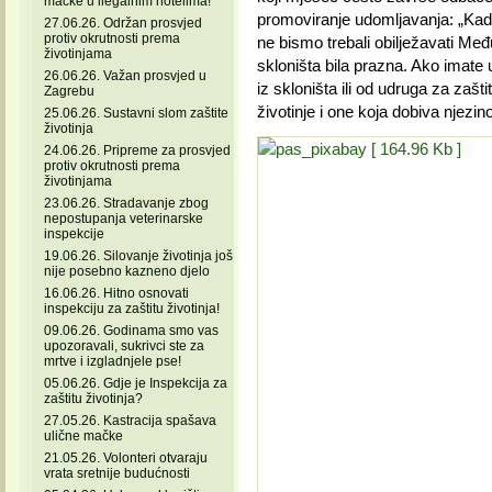
mačke u ilegalnim hotelima!
promoviranje udomljavanja: „Kada
27.06.26. Održan prosvjed
protiv okrutnosti prema
ne bismo trebali obilježavati Međ
životinjama
skloništa bila prazna. Ako imate u
26.06.26. Važan prosvjed u
iz skloništa ili od udruga za zašti
Zagrebu
životinje i one koja dobiva njezin
25.06.26. Sustavni slom zaštite
životinja
24.06.26. Pripreme za prosvjed
protiv okrutnosti prema
životinjama
23.06.26. Stradavanje zbog
nepostupanja veterinarske
inspekcije
19.06.26. Silovanje životinja još
nije posebno kazneno djelo
16.06.26. Hitno osnovati
inspekciju za zaštitu životinja!
09.06.26. Godinama smo vas
upozoravali, sukrivci ste za
mrtve i izgladnjele pse!
05.06.26. Gdje je Inspekcija za
zaštitu životinja?
27.05.26. Kastracija spašava
ulične mačke
21.05.26. Volonteri otvaraju
vrata sretnije budućnosti