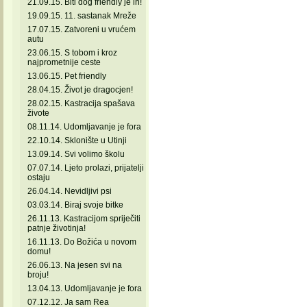
21.09.15. Biti dog friendly je in!
19.09.15. 11. sastanak Mreže
17.07.15. Zatvoreni u vrućem
autu
23.06.15. S tobom i kroz
najprometnije ceste
13.06.15. Pet friendly
28.04.15. Život je dragocjen!
28.02.15. Kastracija spašava
živote
08.11.14. Udomljavanje je fora
22.10.14. Sklonište u Utinji
13.09.14. Svi volimo školu
07.07.14. Ljeto prolazi, prijatelji
ostaju
26.04.14. Nevidljivi psi
03.03.14. Biraj svoje bitke
26.11.13. Kastracijom spriječiti
patnje životinja!
16.11.13. Do Božića u novom
domu!
26.06.13. Na jesen svi na
broju!
13.04.13. Udomljavanje je fora
07.12.12. Ja sam Rea