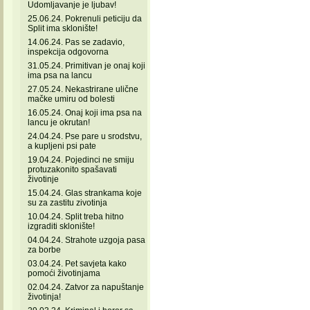
Udomljavanje je ljubav!
25.06.24. Pokrenuli peticiju da
Split ima sklonište!
14.06.24. Pas se zadavio,
inspekcija odgovorna
31.05.24. Primitivan je onaj koji
ima psa na lancu
27.05.24. Nekastrirane ulične
mačke umiru od bolesti
16.05.24. Onaj koji ima psa na
lancu je okrutan!
24.04.24. Pse pare u srodstvu,
a kupljeni psi pate
19.04.24. Pojedinci ne smiju
protuzakonito spašavati
životinje
15.04.24. Glas strankama koje
su za zastitu zivotinja
10.04.24. Split treba hitno
izgraditi sklonište!
04.04.24. Strahote uzgoja pasa
za borbe
03.04.24. Pet savjeta kako
pomoći životinjama
02.04.24. Zatvor za napuštanje
životinja!