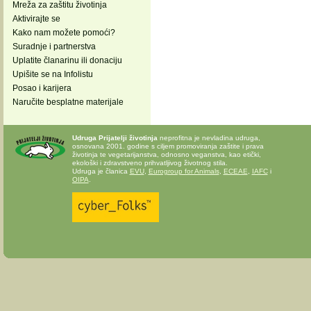
Mreža za zaštitu životinja
Aktivirajte se
Kako nam možete pomoći?
Suradnje i partnerstva
Uplatite članarinu ili donaciju
Upišite se na Infolistu
Posao i karijera
Naručite besplatne materijale
Udruga Prijatelji životinja
neprofitna je nevladina udruga,
osnovana 2001. godine s ciljem promoviranja zaštite i prava
životinja te vegetarijanstva, odnosno veganstva, kao etički,
ekološki i zdravstveno prihvatljivog životnog stila.
Udruga je članica
EVU
,
Eurogroup for Animals
,
ECEAE
,
IAFC
i
OIPA
.