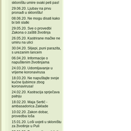
skloništu umire svaki peti pas!
29.06.20. Ljubav na prvu
pronađi u skloništu!
08.06.20. Ne mogu disati kako
bi bili slatki
29.05.20. Sve o provedbi
Zakona o zaštiti životinja
26.05.20. Kastrirane mačke ne
umiru na ulici
30.04.20. Slijepi, puni parazita,
s urezanim lancem
06.04.20. Informacije o
napuštenim životinjama
24.03.20. Udomljavanje u
vrijeme koronavirusa
18.03.20. Ne napuštajte svoje
kućne ljubimce zbog
koronavirusa!
24.02.20. Kastracija sprječava
patnju
18.02.20. Maja Sertić -
ambasadorica Zaklade
10.02.20. Zakon dobar,
provedba loša
15.01.20. Loši uvjeti u skloništu
za životinje u Puli