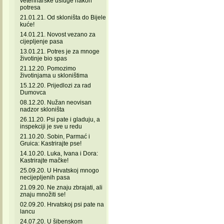
veterinarske usluge nakon
potresa
21.01.21. Od skloništa do Bijele
kuće!
14.01.21. Novost vezano za
cijepljenje pasa
13.01.21. Potres je za mnoge
životinje bio spas
21.12.20. Pomozimo
životinjama u skloništima
15.12.20. Prijedlozi za rad
Dumovca
08.12.20. Nužan neovisan
nadzor skloništa
26.11.20. Psi pate i gladuju, a
inspekciji je sve u redu
21.10.20. Sobin, Parmać i
Gruica: Kastrirajte pse!
14.10.20. Luka, Ivana i Dora:
Kastrirajte mačke!
25.09.20. U Hrvatskoj mnogo
necijepljenih pasa
21.09.20. Ne znaju zbrajati, ali
znaju množiti se!
02.09.20. Hrvatskoj psi pate na
lancu
24.07.20. U šibenskom