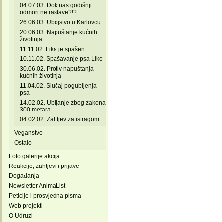
04.07.03. Dok nas godišnji
odmori ne rastave?!?
26.06.03. Ubojstvo u Karlovcu
20.06.03. Napuštanje kućnih
životinja
11.11.02. Lika je spašen
10.11.02. Spašavanje psa Like
30.06.02. Protiv napuštanja
kućnih životinja
11.04.02. Slučaj pogubljenja
psa
14.02.02. Ubijanje zbog zakona
300 metara
04.02.02. Zahtjev za istragom
Veganstvo
Ostalo
Foto galerije akcija
Reakcije, zahtjevi i prijave
Događanja
Newsletter AnimaList
Peticije i prosvjedna pisma
Web projekti
O Udruzi