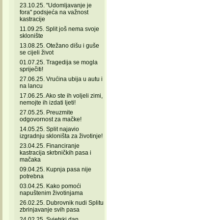
23.10.25. "Udomljavanje je
fora" podsjeća na važnost
kastracije
11.09.25. Split još nema svoje
sklonište
13.08.25. Otežano dišu i guše
se cijeli život
01.07.25. Tragedija se mogla
spriječiti!
27.06.25. Vrućina ubija u autu i
na lancu
17.06.25. Ako ste ih voljeli zimi,
nemojte ih izdati ljeti!
27.05.25. Preuzmite
odgovornost za mačke!
14.05.25. Split najavio
izgradnju skloništa za životinje!
23.04.25. Financiranje
kastracija skrbničkih pasa i
mačaka
09.04.25. Kupnja pasa nije
potrebna
03.04.25. Kako pomoći
napuštenim životinjama
26.02.25. Dubrovnik nudi Splitu
zbrinjavanje svih pasa
24.02.25. Svjetski dan