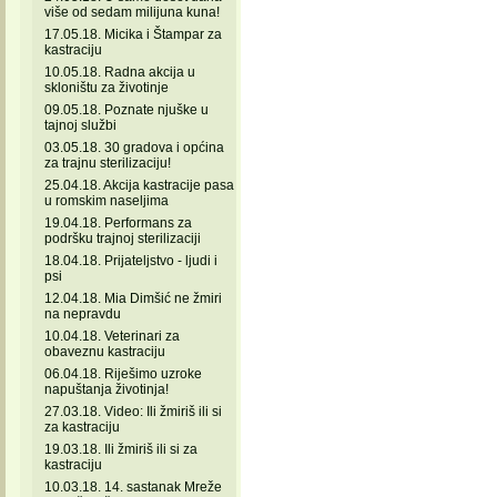
više od sedam milijuna kuna!
17.05.18. Micika i Štampar za
kastraciju
10.05.18. Radna akcija u
skloništu za životinje
09.05.18. Poznate njuške u
tajnoj službi
03.05.18. 30 gradova i općina
za trajnu sterilizaciju!
25.04.18. Akcija kastracije pasa
u romskim naseljima
19.04.18. Performans za
podršku trajnoj sterilizaciji
18.04.18. Prijateljstvo - ljudi i
psi
12.04.18. Mia Dimšić ne žmiri
na nepravdu
10.04.18. Veterinari za
obaveznu kastraciju
06.04.18. Riješimo uzroke
napuštanja životinja!
27.03.18. Video: Ili žmiriš ili si
za kastraciju
19.03.18. Ili žmiriš ili si za
kastraciju
10.03.18. 14. sastanak Mreže