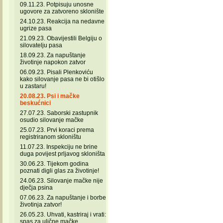
09.11.23. Potpisuju unosne
ugovore za zatvoreno sklonište
24.10.23. Reakcija na nedavne
ugrize pasa
21.09.23. Obavijestili Belgiju o
silovatelju pasa
18.09.23. Za napuštanje
životinje napokon zatvor
06.09.23. Pisali Plenkoviću
kako silovanje pasa ne bi otišlo
u zastaru!
20.08.23. Psi i mačke
beskućnici
27.07.23. Saborski zastupnik
osudio silovanje mačke
25.07.23. Prvi koraci prema
registriranom skloništu
11.07.23. Inspekciju ne brine
duga povijest prljavog skloništa
30.06.23. Tijekom godina
poznati digli glas za životinje!
24.06.23. Silovanje mačke nije
dječja psina
07.06.23. Za napuštanje i borbe
životinja zatvor!
26.05.23. Uhvati, kastriraj i vrati:
spas za ulične mačke