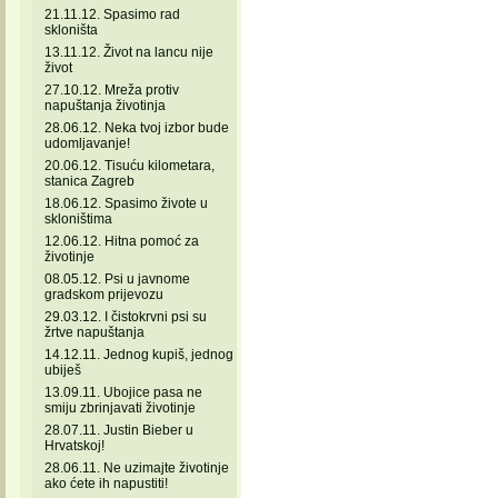
21.11.12. Spasimo rad
skloništa
13.11.12. Život na lancu nije
život
27.10.12. Mreža protiv
napuštanja životinja
28.06.12. Neka tvoj izbor bude
udomljavanje!
20.06.12. Tisuću kilometara,
stanica Zagreb
18.06.12. Spasimo živote u
skloništima
12.06.12. Hitna pomoć za
životinje
08.05.12. Psi u javnome
gradskom prijevozu
29.03.12. I čistokrvni psi su
žrtve napuštanja
14.12.11. Jednog kupiš, jednog
ubiješ
13.09.11. Ubojice pasa ne
smiju zbrinjavati životinje
28.07.11. Justin Bieber u
Hrvatskoj!
28.06.11. Ne uzimajte životinje
ako ćete ih napustiti!