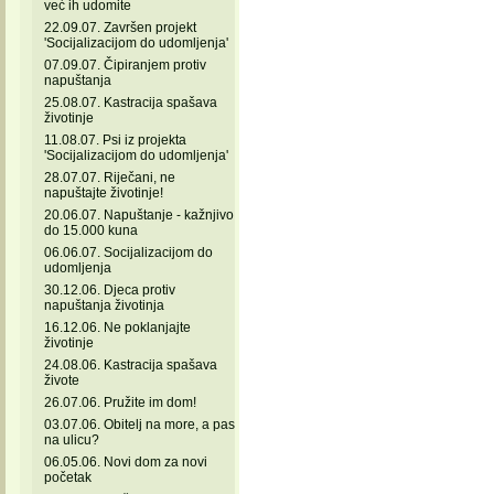
već ih udomite
22.09.07. Završen projekt
'Socijalizacijom do udomljenja'
07.09.07. Čipiranjem protiv
napuštanja
25.08.07. Kastracija spašava
životinje
11.08.07. Psi iz projekta
'Socijalizacijom do udomljenja'
28.07.07. Riječani, ne
napuštajte životinje!
20.06.07. Napuštanje - kažnjivo
do 15.000 kuna
06.06.07. Socijalizacijom do
udomljenja
30.12.06. Djeca protiv
napuštanja životinja
16.12.06. Ne poklanjajte
životinje
24.08.06. Kastracija spašava
živote
26.07.06. Pružite im dom!
03.07.06. Obitelj na more, a pas
na ulicu?
06.05.06. Novi dom za novi
početak