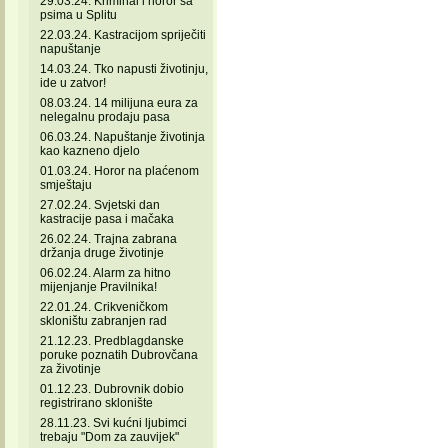
29.03.24. Kriminal i horor sa
psima u Splitu
22.03.24. Kastracijom spriječiti
napuštanje
14.03.24. Tko napusti životinju,
ide u zatvor!
08.03.24. 14 milijuna eura za
nelegalnu prodaju pasa
06.03.24. Napuštanje životinja
kao kazneno djelo
01.03.24. Horor na plaćenom
smještaju
27.02.24. Svjetski dan
kastracije pasa i mačaka
26.02.24. Trajna zabrana
držanja druge životinje
06.02.24. Alarm za hitno
mijenjanje Pravilnika!
22.01.24. Crikveničkom
skloništu zabranjen rad
21.12.23. Predblagdanske
poruke poznatih Dubrovčana
za životinje
01.12.23. Dubrovnik dobio
registrirano sklonište
28.11.23. Svi kućni ljubimci
trebaju "Dom za zauvijek"