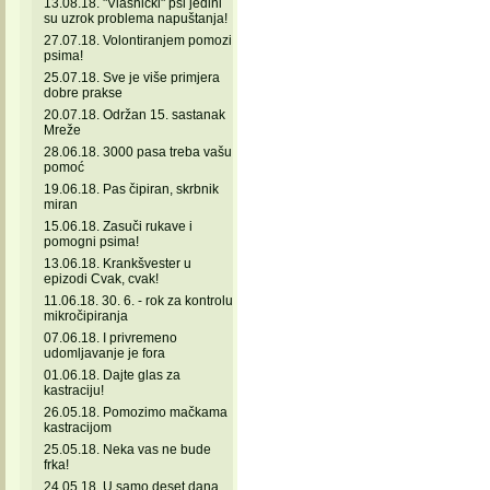
13.08.18. "Vlasnički" psi jedini
su uzrok problema napuštanja!
27.07.18. Volontiranjem pomozi
psima!
25.07.18. Sve je više primjera
dobre prakse
20.07.18. Održan 15. sastanak
Mreže
28.06.18. 3000 pasa treba vašu
pomoć
19.06.18. Pas čipiran, skrbnik
miran
15.06.18. Zasuči rukave i
pomogni psima!
13.06.18. Krankšvester u
epizodi Cvak, cvak!
11.06.18. 30. 6. - rok za kontrolu
mikročipiranja
07.06.18. I privremeno
udomljavanje je fora
01.06.18. Dajte glas za
kastraciju!
26.05.18. Pomozimo mačkama
kastracijom
25.05.18. Neka vas ne bude
frka!
24.05.18. U samo deset dana