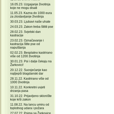
16.05.23. Uzgajanje životinja
koje ne mogu disati
11.05.23. Kazna do 1000 eura
za zlostavljanje životinja
30.03.23. Ljubavi naše uhate
24.03.23. Zakon treba štititi pse
28.02.23. Svjetski dan
kastracije
23.02.23. Označavanje i
kastracija štite pse od
napuštanja
02.02.23. Besplatno kastrirano
više od 1200 životinja
30.01.23. Psi i dalje čekaju na
Žarkovici!
20.12.22. Suosjećanje kao
najljepši blagdanski dar
28.11.22. Kastrirano više od
1000 životinja
10.11.22. Konkretni uvjeti
drzanja pasa
31.10.22. Prijavljeno sklonište
koje krši zakon
11.08.22. Na lancu umiru od
toplotnog udara i požara
27.07.22. Psima sa Žarkovice