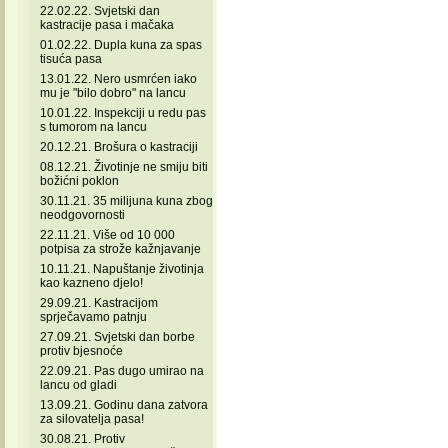
22.02.22. Svjetski dan
kastracije pasa i mačaka
01.02.22. Dupla kuna za spas
tisuća pasa
13.01.22. Nero usmrćen iako
mu je "bilo dobro" na lancu
10.01.22. Inspekciji u redu pas
s tumorom na lancu
20.12.21. Brošura o kastraciji
08.12.21. Životinje ne smiju biti
božićni poklon
30.11.21. 35 milijuna kuna zbog
neodgovornosti
22.11.21. Više od 10 000
potpisa za strože kažnjavanje
10.11.21. Napuštanje životinja
kao kazneno djelo!
29.09.21. Kastracijom
sprječavamo patnju
27.09.21. Svjetski dan borbe
protiv bjesnoće
22.09.21. Pas dugo umirao na
lancu od gladi
13.09.21. Godinu dana zatvora
za silovatelja pasa!
30.08.21. Protiv