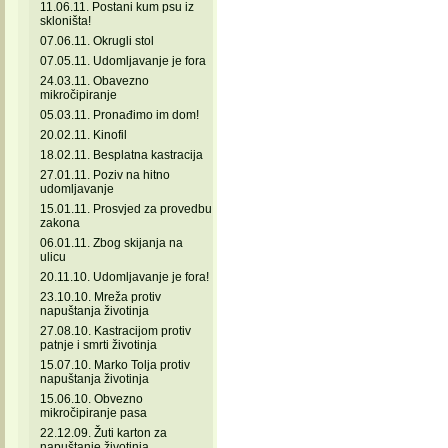
11.06.11. Postani kum psu iz
skloništa!
07.06.11. Okrugli stol
07.05.11. Udomljavanje je fora
24.03.11. Obavezno
mikročipiranje
05.03.11. Pronađimo im dom!
20.02.11. Kinofil
18.02.11. Besplatna kastracija
27.01.11. Poziv na hitno
udomljavanje
15.01.11. Prosvjed za provedbu
zakona
06.01.11. Zbog skijanja na
ulicu
20.11.10. Udomljavanje je fora!
23.10.10. Mreža protiv
napuštanja životinja
27.08.10. Kastracijom protiv
patnje i smrti životinja
15.07.10. Marko Tolja protiv
napuštanja životinja
15.06.10. Obvezno
mikročipiranje pasa
22.12.09. Žuti karton za
napuštanje životinja