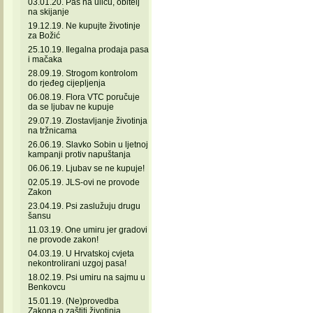
03.01.20. Pas na ulicu, obitelj
na skijanje
19.12.19. Ne kupujte životinje
za Božić
25.10.19. Ilegalna prodaja pasa
i mačaka
28.09.19. Strogom kontrolom
do rjeđeg cijepljenja
06.08.19. Flora VTC poručuje
da se ljubav ne kupuje
29.07.19. Zlostavljanje životinja
na tržnicama
26.06.19. Slavko Sobin u ljetnoj
kampanji protiv napuštanja
06.06.19. Ljubav se ne kupuje!
02.05.19. JLS-ovi ne provode
Zakon
23.04.19. Psi zaslužuju drugu
šansu
11.03.19. One umiru jer gradovi
ne provode zakon!
04.03.19. U Hrvatskoj cvjeta
nekontrolirani uzgoj pasa!
18.02.19. Psi umiru na sajmu u
Benkovcu
15.01.19. (Ne)provedba
Zakona o zaštiti životinja