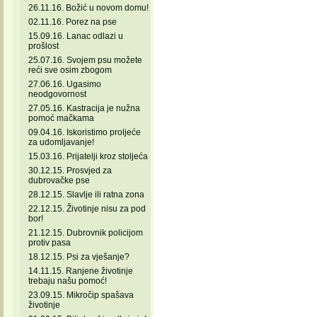
26.11.16. Božić u novom domu!
02.11.16. Porez na pse
15.09.16. Lanac odlazi u
prošlost
25.07.16. Svojem psu možete
reći sve osim zbogom
27.06.16. Ugasimo
neodgovornost
27.05.16. Kastracija je nužna
pomoć mačkama
09.04.16. Iskoristimo proljeće
za udomljavanje!
15.03.16. Prijatelji kroz stoljeća
30.12.15. Prosvjed za
dubrovačke pse
28.12.15. Slavlje ili ratna zona
22.12.15. Životinje nisu za pod
bor!
21.12.15. Dubrovnik policijom
protiv pasa
18.12.15. Psi za vješanje?
14.11.15. Ranjene životinje
trebaju našu pomoć!
23.09.15. Mikročip spašava
životinje