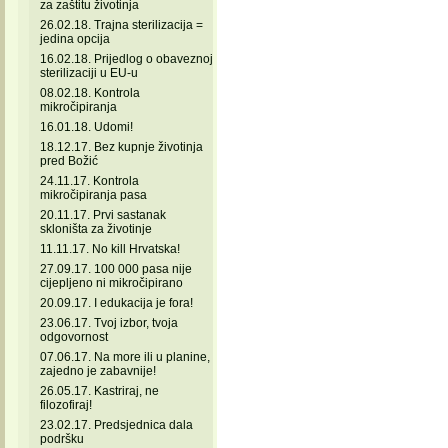
za zaštitu životinja
26.02.18. Trajna sterilizacija =
jedina opcija
16.02.18. Prijedlog o obaveznoj
sterilizaciji u EU-u
08.02.18. Kontrola
mikročipiranja
16.01.18. Udomi!
18.12.17. Bez kupnje životinja
pred Božić
24.11.17. Kontrola
mikročipiranja pasa
20.11.17. Prvi sastanak
skloništa za životinje
11.11.17. No kill Hrvatska!
27.09.17. 100 000 pasa nije
cijepljeno ni mikročipirano
20.09.17. I edukacija je fora!
23.06.17. Tvoj izbor, tvoja
odgovornost
07.06.17. Na more ili u planine,
zajedno je zabavnije!
26.05.17. Kastriraj, ne
filozofiraj!
23.02.17. Predsjednica dala
podršku