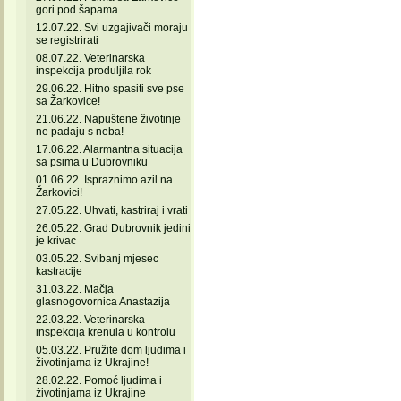
gori pod šapama
12.07.22. Svi uzgajivači moraju
se registrirati
08.07.22. Veterinarska
inspekcija produljila rok
29.06.22. Hitno spasiti sve pse
sa Žarkovice!
21.06.22. Napuštene životinje
ne padaju s neba!
17.06.22. Alarmantna situacija
sa psima u Dubrovniku
01.06.22. Ispraznimo azil na
Žarkovici!
27.05.22. Uhvati, kastriraj i vrati
26.05.22. Grad Dubrovnik jedini
je krivac
03.05.22. Svibanj mjesec
kastracije
31.03.22. Mačja
glasnogovornica Anastazija
22.03.22. Veterinarska
inspekcija krenula u kontrolu
05.03.22. Pružite dom ljudima i
životinjama iz Ukrajine!
28.02.22. Pomoć ljudima i
životinjama iz Ukrajine