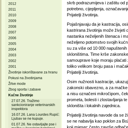
skrb podrazumijeva i zaštitu od p
2012
potrebno, cijepljenja, označavanj
2011
Prijatelji životinja.
2010
2009
Pojašnjavaju da je kastracija, os
2008
kastrirana životinja može živjeti d
2007
nastanka neželjenih štenaca i mač
2006
neželjeno potomstvo svojih kućni
2005
su za više od 10 000 napuštenih 
2004
skloništima. Time krše zakonske p
2003
samouprave koje moraju plaćati 
2002
toliko velikom broju pasa i mača
2001
Prijatelji životinja.
Životinje iskorištavane za hranu
Pokusi na životinjama
Osim nužnosti kastracije, ukazuju
Žrtve mode
zakonski obavezno, a za mačke pr
Zbog sporta i zabave
a nisu označeni mikročipom, čeka
Kućne životinje
prometa, bolesti i zlostavljanja 
27.07.26. Tražimo
sankcioniranje veterinarskih
skloništa i lokalnih zajednica.
inspektora
16.07.26. Lana Lourdes Rupić:
Prijatelji životinja navode da se
Ljubav se ne kupuje.
se ne nabavlja kao poklon za Boži
01.07.26. Ne ostavljajte pse i
koji mjesec često završe odbač