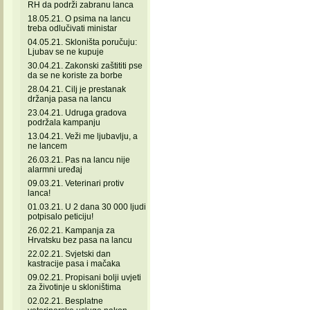
RH da podrži zabranu lanca
18.05.21. O psima na lancu
treba odlučivati ministar
04.05.21. Skloništa poručuju:
Ljubav se ne kupuje
30.04.21. Zakonski zaštititi pse
da se ne koriste za borbe
28.04.21. Cilj je prestanak
držanja pasa na lancu
23.04.21. Udruga gradova
podržala kampanju
13.04.21. Veži me ljubavlju, a
ne lancem
26.03.21. Pas na lancu nije
alarmni uređaj
09.03.21. Veterinari protiv
lanca!
01.03.21. U 2 dana 30 000 ljudi
potpisalo peticiju!
26.02.21. Kampanja za
Hrvatsku bez pasa na lancu
22.02.21. Svjetski dan
kastracije pasa i mačaka
09.02.21. Propisani bolji uvjeti
za životinje u skloništima
02.02.21. Besplatne