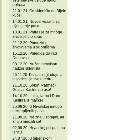
veterinarske usluge nakon
potresa
21.01.21. Od skloništa do Bijele
kuće!
14.01.21. Novost vezano za
cijepljenje pasa
13.01.21. Potres je za mnoge
životinje bio spas
21.12.20. Pomozimo
životinjama u skloništima
15.12.20. Prijedlozi za rad
Dumovca
08.12.20. Nužan neovisan
nadzor skloništa
26.11.20. Psi pate i gladuju, a
inspekciji je sve u redu
21.10.20. Sobin, Parmać i
Gruica: Kastrirajte pse!
14.10.20. Luka, Ivana i Dora:
Kastrirajte mačke!
25.09.20. U Hrvatskoj mnogo
necijepljenih pasa
21.09.20. Ne znaju zbrajati, ali
znaju množiti se!
02.09.20. Hrvatskoj psi pate na
lancu
24.07.20. U šibenskom