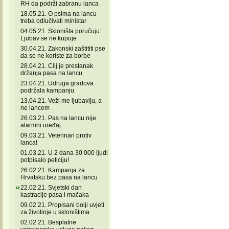
RH da podrži zabranu lanca
18.05.21. O psima na lancu
treba odlučivati ministar
04.05.21. Skloništa poručuju:
Ljubav se ne kupuje
30.04.21. Zakonski zaštititi pse
da se ne koriste za borbe
28.04.21. Cilj je prestanak
držanja pasa na lancu
23.04.21. Udruga gradova
podržala kampanju
13.04.21. Veži me ljubavlju, a
ne lancem
26.03.21. Pas na lancu nije
alarmni uređaj
09.03.21. Veterinari protiv
lanca!
01.03.21. U 2 dana 30 000 ljudi
potpisalo peticiju!
26.02.21. Kampanja za
Hrvatsku bez pasa na lancu
22.02.21. Svjetski dan
kastracije pasa i mačaka
09.02.21. Propisani bolji uvjeti
za životinje u skloništima
02.02.21. Besplatne