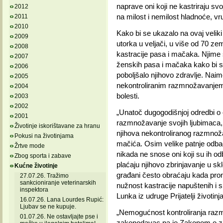
naprave oni koji ne kastriraju sv
2012
na milost i nemilost hladnoće, vru
2011
2010
Kako bi se ukazalo na ovaj veliki
2009
utorka u veljači, u više od 70 zem
2008
kastracije pasa i mačaka. Njime 
2007
ženskih pasa i mačaka kako bi se
2006
poboljšalo njihovo zdravlje. Nai
2005
nekontroliranim razmnožavanjem
2004
bolesti.
2003
2002
„Unatoč dugogodišnjoj odredbi o 
2001
razmnožavanje svojih ljubimaca, 
Životinje iskorištavane za hranu
njihova nekontroliranog razmnoža
Pokusi na životinjama
mačića. Osim velike patnje odbač
Žrtve mode
nikada ne snose oni koji su ih od
Zbog sporta i zabave
plaćaju njihovo zbrinjavanje u sk
Kućne životinje
građani često obraćaju kada pron
27.07.26. Tražimo
sankcioniranje veterinarskih
nužnost kastracije napuštenih i sk
inspektora
Lunka iz udruge Prijatelji životinj
16.07.26. Lana Lourdes Rupić:
Ljubav se ne kupuje.
„Nemogućnost kontroliranja razmn
01.07.26. Ne ostavljajte pse i
zakonodavac pa je Zakonom o zaš