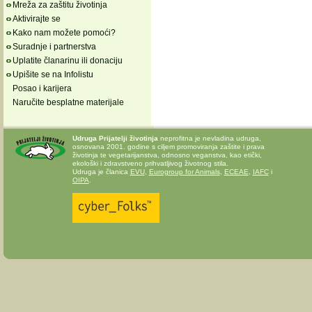
Mreža za zaštitu životinja
Aktivirajte se
Kako nam možete pomoći?
Suradnje i partnerstva
Uplatite članarinu ili donaciju
Upišite se na Infolistu
Posao i karijera
Naručite besplatne materijale
Udruga Prijatelji životinja
neprofitna je nevladina udruga,
osnovana 2001. godine s ciljem promoviranja zaštite i prava
životinja te vegetarijanstva, odnosno veganstva, kao etički,
ekološki i zdravstveno prihvatljivog životnog stila.
Udruga je članica
EVU
,
Eurogroup for Animals
,
ECEAE
,
IAFC
i
OIPA
.