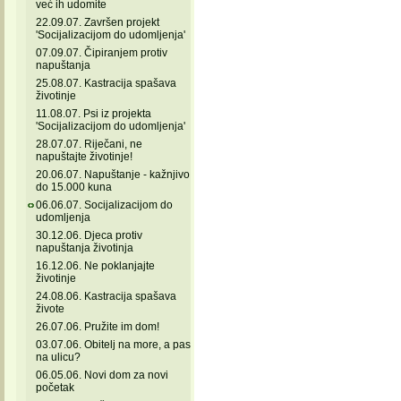
već ih udomite
22.09.07. Završen projekt
'Socijalizacijom do udomljenja'
07.09.07. Čipiranjem protiv
napuštanja
25.08.07. Kastracija spašava
životinje
11.08.07. Psi iz projekta
'Socijalizacijom do udomljenja'
28.07.07. Riječani, ne
napuštajte životinje!
20.06.07. Napuštanje - kažnjivo
do 15.000 kuna
06.06.07. Socijalizacijom do
udomljenja
30.12.06. Djeca protiv
napuštanja životinja
16.12.06. Ne poklanjajte
životinje
24.08.06. Kastracija spašava
živote
26.07.06. Pružite im dom!
03.07.06. Obitelj na more, a pas
na ulicu?
06.05.06. Novi dom za novi
početak