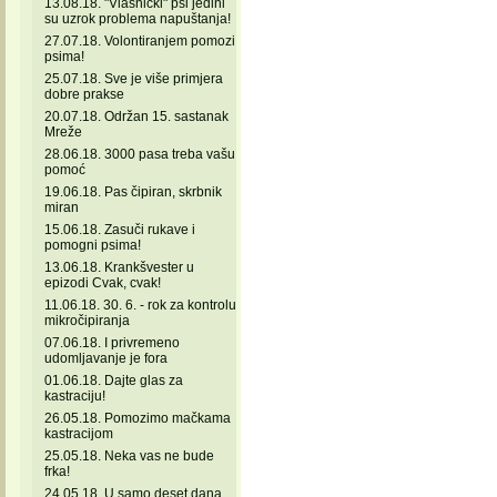
13.08.18. "Vlasnički" psi jedini
su uzrok problema napuštanja!
27.07.18. Volontiranjem pomozi
psima!
25.07.18. Sve je više primjera
dobre prakse
20.07.18. Održan 15. sastanak
Mreže
28.06.18. 3000 pasa treba vašu
pomoć
19.06.18. Pas čipiran, skrbnik
miran
15.06.18. Zasuči rukave i
pomogni psima!
13.06.18. Krankšvester u
epizodi Cvak, cvak!
11.06.18. 30. 6. - rok za kontrolu
mikročipiranja
07.06.18. I privremeno
udomljavanje je fora
01.06.18. Dajte glas za
kastraciju!
26.05.18. Pomozimo mačkama
kastracijom
25.05.18. Neka vas ne bude
frka!
24.05.18. U samo deset dana