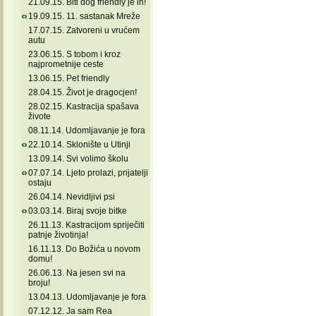
21.09.15. Biti dog friendly je in!
19.09.15. 11. sastanak Mreže
17.07.15. Zatvoreni u vrućem
autu
23.06.15. S tobom i kroz
najprometnije ceste
13.06.15. Pet friendly
28.04.15. Život je dragocjen!
28.02.15. Kastracija spašava
živote
08.11.14. Udomljavanje je fora
22.10.14. Sklonište u Utinji
13.09.14. Svi volimo školu
07.07.14. Ljeto prolazi, prijatelji
ostaju
26.04.14. Nevidljivi psi
03.03.14. Biraj svoje bitke
26.11.13. Kastracijom spriječiti
patnje životinja!
16.11.13. Do Božića u novom
domu!
26.06.13. Na jesen svi na
broju!
13.04.13. Udomljavanje je fora
07.12.12. Ja sam Rea