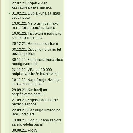
22.02.22. Svjetski dan
kastracije pasa i mačaka
01.02.22. Dupla kuna za spas
tisuća pasa
13.01.22. Nero usmrćen iako
mu je "bilo dobro" na lancu
10.01.22. Inspekciji u redu pas
s tumorom na lancu
20.12.21. Brošura o kastraciji
08.12.21. Životinje ne smiju biti
božićni poklon
30.11.21. 35 milijuna kuna zbog
neodgovornosti
22.11.21. Više od 10 000
potpisa za strože kažnjavanje
10.11.21. Napuštanje životinja
kao kazneno djelo!
29.09.21. Kastracijom
sprječavamo patnju
27.09.21. Svjetski dan borbe
protiv bjesnoće
22.09.21. Pas dugo umirao na
lancu od gladi
13.09.21. Godinu dana zatvora
za silovatelja pasa!
30.08.21. Protiv