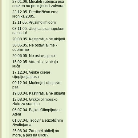
27.01.06. Mučitelj i ubojica psa
osuđen na pet mjeseci zatvora!
23.12.05. Predbožićna crna
kronika 2005.
12.11.05. Pružimo im dom
08.11.05. Ubojica psa napokon
na sudu!
20.08.05. Kastrirati, a ne ubijati!
30.06.05. Ne ostavljaj me -
udomi me
20.06.05. Ne ostavljaj me
15.02.05. Varani se vraćaju
kući!
17.12.04. Velike cijene
cijepljenja pasa
09.12.04. Mučenje i ubojstvo
psa
19.08.04. Kastrirati, a ne ubijati!
12.08.04. Grčkoj olimpijsko
zlato za sramotu
06.07.04. Bojkot Olimpijade u
Ateni
01.07.04. Trgovina egzotičnim
životinjama
25.06.04. Zar opet obitelj na
more, a pas na ulicu?!