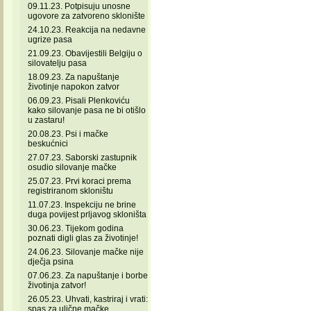
09.11.23. Potpisuju unosne
ugovore za zatvoreno sklonište
24.10.23. Reakcija na nedavne
ugrize pasa
21.09.23. Obavijestili Belgiju o
silovatelju pasa
18.09.23. Za napuštanje
životinje napokon zatvor
06.09.23. Pisali Plenkoviću
kako silovanje pasa ne bi otišlo
u zastaru!
20.08.23. Psi i mačke
beskućnici
27.07.23. Saborski zastupnik
osudio silovanje mačke
25.07.23. Prvi koraci prema
registriranom skloništu
11.07.23. Inspekciju ne brine
duga povijest prljavog skloništa
30.06.23. Tijekom godina
poznati digli glas za životinje!
24.06.23. Silovanje mačke nije
dječja psina
07.06.23. Za napuštanje i borbe
životinja zatvor!
26.05.23. Uhvati, kastriraj i vrati:
spas za ulične mačke