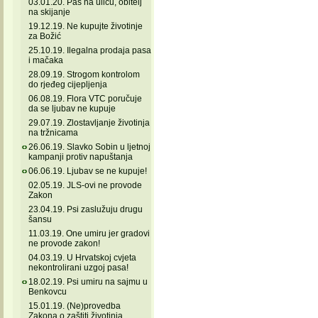
03.01.20. Pas na ulicu, obitelj
na skijanje
19.12.19. Ne kupujte životinje
za Božić
25.10.19. Ilegalna prodaja pasa
i mačaka
28.09.19. Strogom kontrolom
do rjeđeg cijepljenja
06.08.19. Flora VTC poručuje
da se ljubav ne kupuje
29.07.19. Zlostavljanje životinja
na tržnicama
26.06.19. Slavko Sobin u ljetnoj
kampanji protiv napuštanja
06.06.19. Ljubav se ne kupuje!
02.05.19. JLS-ovi ne provode
Zakon
23.04.19. Psi zaslužuju drugu
šansu
11.03.19. One umiru jer gradovi
ne provode zakon!
04.03.19. U Hrvatskoj cvjeta
nekontrolirani uzgoj pasa!
18.02.19. Psi umiru na sajmu u
Benkovcu
15.01.19. (Ne)provedba
Zakona o zaštiti životinja