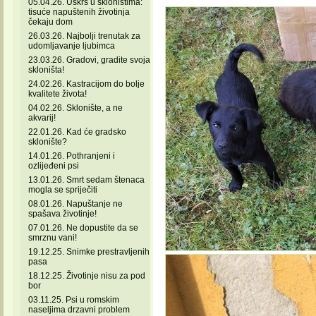
05.04.26. Uskrs u skloništima:
tisuće napuštenih životinja
čekaju dom
26.03.26. Najbolji trenutak za
udomljavanje ljubimca
23.03.26. Gradovi, gradite svoja
skloništa!
24.02.26. Kastracijom do bolje
kvalitete života!
04.02.26. Sklonište, a ne
akvarij!
22.01.26. Kad će gradsko
sklonište?
14.01.26. Pothranjeni i
ozlijeđeni psi
13.01.26. Smrt sedam štenaca
mogla se spriječiti
08.01.26. Napuštanje ne
spašava životinje!
07.01.26. Ne dopustite da se
smrznu vani!
19.12.25. Snimke prestravljenih
pasa
18.12.25. Životinje nisu za pod
bor
03.11.25. Psi u romskim
naseljima drzavni problem