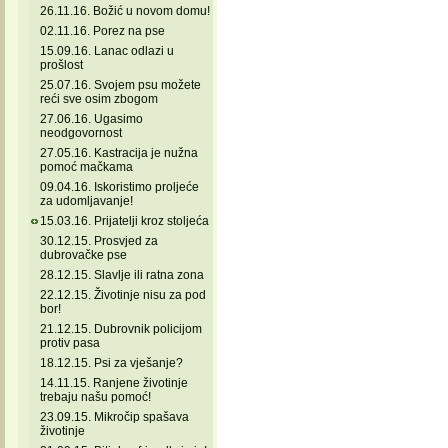
26.11.16. Božić u novom domu!
02.11.16. Porez na pse
15.09.16. Lanac odlazi u
prošlost
25.07.16. Svojem psu možete
reći sve osim zbogom
27.06.16. Ugasimo
neodgovornost
27.05.16. Kastracija je nužna
pomoć mačkama
09.04.16. Iskoristimo proljeće
za udomljavanje!
15.03.16. Prijatelji kroz stoljeća
30.12.15. Prosvjed za
dubrovačke pse
28.12.15. Slavlje ili ratna zona
22.12.15. Životinje nisu za pod
bor!
21.12.15. Dubrovnik policijom
protiv pasa
18.12.15. Psi za vješanje?
14.11.15. Ranjene životinje
trebaju našu pomoć!
23.09.15. Mikročip spašava
životinje