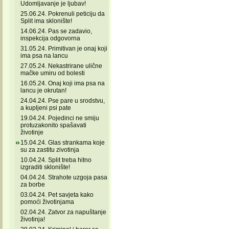
Udomljavanje je ljubav!
25.06.24. Pokrenuli peticiju da
Split ima sklonište!
14.06.24. Pas se zadavio,
inspekcija odgovorna
31.05.24. Primitivan je onaj koji
ima psa na lancu
27.05.24. Nekastrirane ulične
mačke umiru od bolesti
16.05.24. Onaj koji ima psa na
lancu je okrutan!
24.04.24. Pse pare u srodstvu,
a kupljeni psi pate
19.04.24. Pojedinci ne smiju
protuzakonito spašavati
životinje
15.04.24. Glas strankama koje
su za zastitu zivotinja
10.04.24. Split treba hitno
izgraditi sklonište!
04.04.24. Strahote uzgoja pasa
za borbe
03.04.24. Pet savjeta kako
pomoći životinjama
02.04.24. Zatvor za napuštanje
životinja!