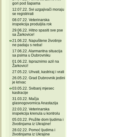
gori pod šapama
12.07.22. Svi uzgajivači moraju
se registrirati
08.07.22. Veterinarska
inspekcija produljila rok
29.06.22. Hitno spasiti sve pse
sa Žarkovice!
21.06.22. Napuštene životinje
ne padaju s neba!
17.06.22. Alarmantna situacija
sa psima u Dubrovniku
01.06.22. Ispraznimo azil na
Žarkovici!
27.05.22. Uhvati, kastriraj i vrati
26.05.22. Grad Dubrovnik jedini
je krivac
03.05.22. Svibanj mjesec
kastracije
31.03.22. Mačja
glasnogovornica Anastazija
22.03.22. Veterinarska
inspekcija krenula u kontrolu
05.03.22. Pružite dom ljudima i
životinjama iz Ukrajine!
28.02.22. Pomoć ljudima i
životinjama iz Ukrajine