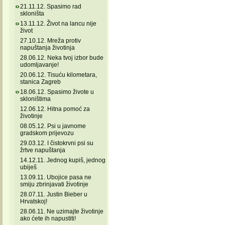
21.11.12. Spasimo rad
skloništa
13.11.12. Život na lancu nije
život
27.10.12. Mreža protiv
napuštanja životinja
28.06.12. Neka tvoj izbor bude
udomljavanje!
20.06.12. Tisuću kilometara,
stanica Zagreb
18.06.12. Spasimo živote u
skloništima
12.06.12. Hitna pomoć za
životinje
08.05.12. Psi u javnome
gradskom prijevozu
29.03.12. I čistokrvni psi su
žrtve napuštanja
14.12.11. Jednog kupiš, jednog
ubiješ
13.09.11. Ubojice pasa ne
smiju zbrinjavati životinje
28.07.11. Justin Bieber u
Hrvatskoj!
28.06.11. Ne uzimajte životinje
ako ćete ih napustiti!