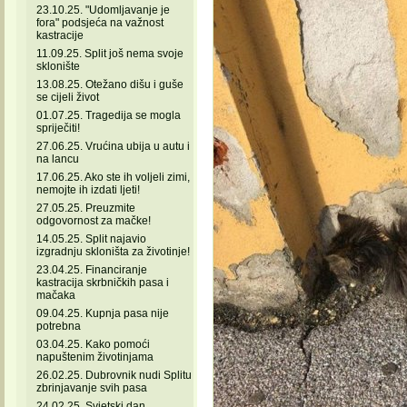
23.10.25. "Udomljavanje je
fora" podsjeća na važnost
kastracije
11.09.25. Split još nema svoje
sklonište
13.08.25. Otežano dišu i guše
se cijeli život
01.07.25. Tragedija se mogla
spriječiti!
27.06.25. Vrućina ubija u autu i
na lancu
17.06.25. Ako ste ih voljeli zimi,
nemojte ih izdati ljeti!
27.05.25. Preuzmite
odgovornost za mačke!
14.05.25. Split najavio
izgradnju skloništa za životinje!
23.04.25. Financiranje
kastracija skrbničkih pasa i
mačaka
09.04.25. Kupnja pasa nije
potrebna
03.04.25. Kako pomoći
napuštenim životinjama
26.02.25. Dubrovnik nudi Splitu
zbrinjavanje svih pasa
24.02.25. Svjetski dan