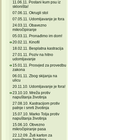
11.06.11. Postani kum psu iz
skloništa!
07.06.11. Okrugli stol
07.05.11. Udomljavanje je fora
24.03.11. Obavezno
mikročipiranje
05.03.11. Pronađimo im dom!
20.02.11. Kinofil
18.02.11. Besplatna kastracija
27.01.11. Poziv na hitno
udomljavanje
15.01.11. Prosvjed za provedbu
zakona
06.01.11. Zbog skijanja na
ulicu
20.11.10. Udomljavanje je fora!
23.10.10. Mreža protiv
napuštanja životinja
27.08.10. Kastracijom protiv
patnje i smrti životinja
15.07.10. Marko Tolja protiv
napuštanja životinja
15.06.10. Obvezno
mikročipiranje pasa
22.12.09. Žuti karton za
napuštanje životinja