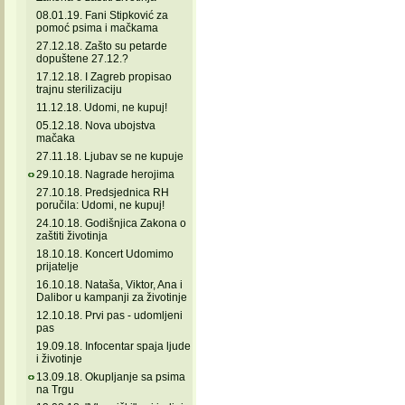
08.01.19. Fani Stipković za
pomoć psima i mačkama
27.12.18. Zašto su petarde
dopuštene 27.12.?
17.12.18. I Zagreb propisao
trajnu sterilizaciju
11.12.18. Udomi, ne kupuj!
05.12.18. Nova ubojstva
mačaka
27.11.18. Ljubav se ne kupuje
29.10.18. Nagrade herojima
27.10.18. Predsjednica RH
poručila: Udomi, ne kupuj!
24.10.18. Godišnjica Zakona o
zaštiti životinja
18.10.18. Koncert Udomimo
prijatelje
16.10.18. Nataša, Viktor, Ana i
Dalibor u kampanji za životinje
12.10.18. Prvi pas - udomljeni
pas
19.09.18. Infocentar spaja ljude
i životinje
13.09.18. Okupljanje sa psima
na Trgu