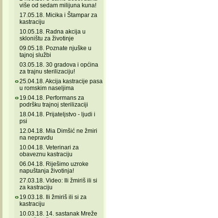
više od sedam milijuna kuna!
17.05.18. Micika i Štampar za
kastraciju
10.05.18. Radna akcija u
skloništu za životinje
09.05.18. Poznate njuške u
tajnoj službi
03.05.18. 30 gradova i općina
za trajnu sterilizaciju!
25.04.18. Akcija kastracije pasa
u romskim naseljima
19.04.18. Performans za
podršku trajnoj sterilizaciji
18.04.18. Prijateljstvo - ljudi i
psi
12.04.18. Mia Dimšić ne žmiri
na nepravdu
10.04.18. Veterinari za
obaveznu kastraciju
06.04.18. Riješimo uzroke
napuštanja životinja!
27.03.18. Video: Ili žmiriš ili si
za kastraciju
19.03.18. Ili žmiriš ili si za
kastraciju
10.03.18. 14. sastanak Mreže