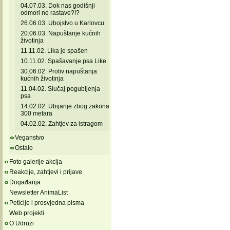
04.07.03. Dok nas godišnji
odmori ne rastave?!?
26.06.03. Ubojstvo u Karlovcu
20.06.03. Napuštanje kućnih
životinja
11.11.02. Lika je spašen
10.11.02. Spašavanje psa Like
30.06.02. Protiv napuštanja
kućnih životinja
11.04.02. Slučaj pogubljenja
psa
14.02.02. Ubijanje zbog zakona
300 metara
04.02.02. Zahtjev za istragom
Veganstvo
Ostalo
Foto galerije akcija
Reakcije, zahtjevi i prijave
Događanja
Newsletter AnimaList
Peticije i prosvjedna pisma
Web projekti
O Udruzi