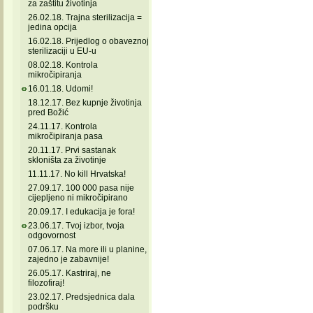
za zaštitu životinja
26.02.18. Trajna sterilizacija =
jedina opcija
16.02.18. Prijedlog o obaveznoj
sterilizaciji u EU-u
08.02.18. Kontrola
mikročipiranja
16.01.18. Udomi!
18.12.17. Bez kupnje životinja
pred Božić
24.11.17. Kontrola
mikročipiranja pasa
20.11.17. Prvi sastanak
skloništa za životinje
11.11.17. No kill Hrvatska!
27.09.17. 100 000 pasa nije
cijepljeno ni mikročipirano
20.09.17. I edukacija je fora!
23.06.17. Tvoj izbor, tvoja
odgovornost
07.06.17. Na more ili u planine,
zajedno je zabavnije!
26.05.17. Kastriraj, ne
filozofiraj!
23.02.17. Predsjednica dala
podršku