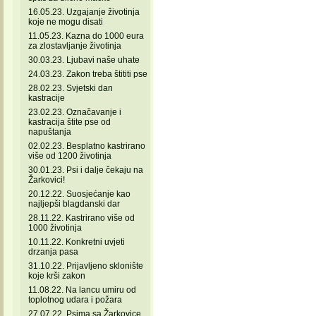
16.05.23. Uzgajanje životinja
koje ne mogu disati
11.05.23. Kazna do 1000 eura
za zlostavljanje životinja
30.03.23. Ljubavi naše uhate
24.03.23. Zakon treba štititi pse
28.02.23. Svjetski dan
kastracije
23.02.23. Označavanje i
kastracija štite pse od
napuštanja
02.02.23. Besplatno kastrirano
više od 1200 životinja
30.01.23. Psi i dalje čekaju na
Žarkovici!
20.12.22. Suosjećanje kao
najljepši blagdanski dar
28.11.22. Kastrirano više od
1000 životinja
10.11.22. Konkretni uvjeti
drzanja pasa
31.10.22. Prijavljeno sklonište
koje krši zakon
11.08.22. Na lancu umiru od
toplotnog udara i požara
27.07.22. Psima sa Žarkovice