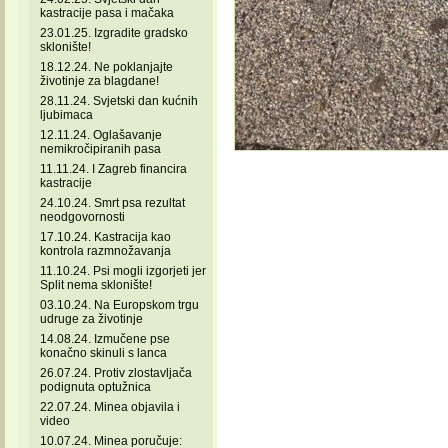
kastracije pasa i mačaka
23.01.25. Izgradite gradsko
sklonište!
18.12.24. Ne poklanjajte
životinje za blagdane!
28.11.24. Svjetski dan kućnih
ljubimaca
12.11.24. Oglašavanje
nemikročipiranih pasa
11.11.24. I Zagreb financira
kastracije
24.10.24. Smrt psa rezultat
neodgovornosti
17.10.24. Kastracija kao
kontrola razmnožavanja
11.10.24. Psi mogli izgorjeti jer
Split nema sklonište!
03.10.24. Na Europskom trgu
udruge za životinje
14.08.24. Izmučene pse
konačno skinuli s lanca
26.07.24. Protiv zlostavljača
podignuta optužnica
22.07.24. Minea objavila i
video
10.07.24. Minea poručuje: