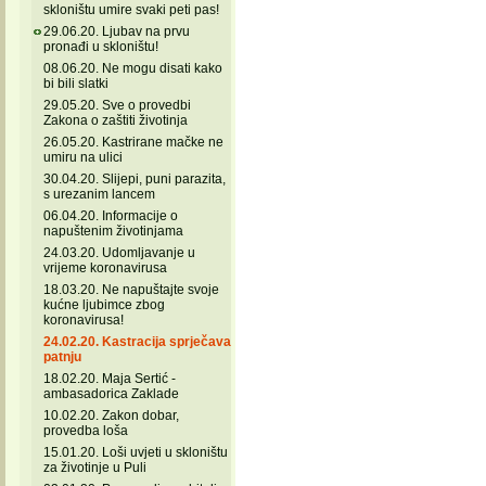
skloništu umire svaki peti pas!
29.06.20. Ljubav na prvu
pronađi u skloništu!
08.06.20. Ne mogu disati kako
bi bili slatki
29.05.20. Sve o provedbi
Zakona o zaštiti životinja
26.05.20. Kastrirane mačke ne
umiru na ulici
30.04.20. Slijepi, puni parazita,
s urezanim lancem
06.04.20. Informacije o
napuštenim životinjama
24.03.20. Udomljavanje u
vrijeme koronavirusa
18.03.20. Ne napuštajte svoje
kućne ljubimce zbog
koronavirusa!
24.02.20. Kastracija sprječava
patnju
18.02.20. Maja Sertić -
ambasadorica Zaklade
10.02.20. Zakon dobar,
provedba loša
15.01.20. Loši uvjeti u skloništu
za životinje u Puli