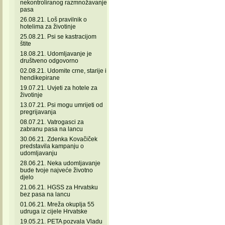
nekontroliranog razmnožavanje
pasa
26.08.21. Loš pravilnik o
hotelima za životinje
25.08.21. Psi se kastracijom
štite
18.08.21. Udomljavanje je
društveno odgovorno
02.08.21. Udomite crne, starije i
hendikepirane
19.07.21. Uvjeti za hotele za
životinje
13.07.21. Psi mogu umrijeti od
pregrijavanja
08.07.21. Vatrogasci za
zabranu pasa na lancu
30.06.21. Zdenka Kovačiček
predstavila kampanju o
udomljavanju
28.06.21. Neka udomljavanje
bude tvoje najveće životno
djelo
21.06.21. HGSS za Hrvatsku
bez pasa na lancu
01.06.21. Mreža okuplja 55
udruga iz cijele Hrvatske
19.05.21. PETA pozvala Vladu