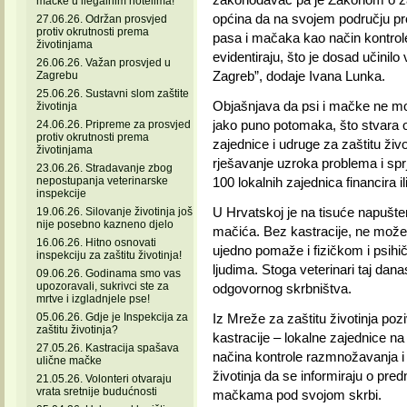
mačke u ilegalnim hotelima!
općina da na svojem području pro
27.06.26. Održan prosvjed
protiv okrutnosti prema
pasa i mačaka kao način kontrol
životinjama
evidentiraju, što je dosad učinil
26.06.26. Važan prosvjed u
Zagreb”, dodaje Ivana Lunka.
Zagrebu
25.06.26. Sustavni slom zaštite
Objašnjava da psi i mačke ne mog
životinja
jako puno potomaka, što stvara o
24.06.26. Pripreme za prosvjed
protiv okrutnosti prema
zajednice i udruge za zaštitu živo
životinjama
rješavanje uzroka problema i sprj
23.06.26. Stradavanje zbog
nepostupanja veterinarske
100 lokalnih zajednica financira 
inspekcije
U Hrvatskoj je na tisuće napušten
19.06.26. Silovanje životinja još
nije posebno kazneno djelo
mačića. Bez kastracije, ne može s
16.06.26. Hitno osnovati
ujedno pomaže i fizičkom i psihič
inspekciju za zaštitu životinja!
ljudima. Stoga veterinari taj dan
09.06.26. Godinama smo vas
upozoravali, sukrivci ste za
odgovornog skrbništva.
mrtve i izgladnjele pse!
05.06.26. Gdje je Inspekcija za
Iz Mreže za zaštitu životinja poz
zaštitu životinja?
kastracije – lokalne zajednice na
27.05.26. Kastracija spašava
načina kontrole razmnožavanja i 
ulične mačke
životinja da se informiraju o pre
21.05.26. Volonteri otvaraju
vrata sretnije budućnosti
mačkama pod svojom skrbi.