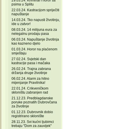
29.03.24. Kriminal i horor sa
psima u Splitu
22.03.24. Kastracijom spriječiti
napuštanje
14.03.24. Tko napusti životinju,
ide u zatvor!
08.03.24. 14 milijuna eura za
nelegalnu prodaju pasa
06.03.24. Napuštanje životinja
kao kazneno djelo
01.03.24. Horor na plaćenom
smještaju
27.02.24. Svjetski dan
kastracije pasa i mačaka
26.02.24. Trajna zabrana
držanja druge životinje
06.02.24. Alarm za hitno
mijenjanje Pravilnika!
22.01.24. Crikveničkom
skloništu zabranjen rad
21.12.23. Predblagdanske
poruke poznatih Dubrovčana
za životinje
01.12.23. Dubrovnik dobio
registrirano sklonište
28.11.23. Svi kućni ljubimci
trebaju "Dom za zauvijek"