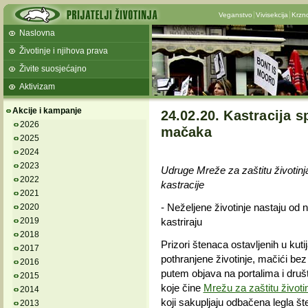
Veganstvo
Vivisekcija
Krzn
Naslovna
Životinje i njihova prava
Živite suosjećajno
Aktivizam
Akcije i kampanje
24.02.20. Kastracija s
2026
mačaka
2025
2024
2023
Udruge Mreže za zaštitu životinj
2022
kastracije
2021
- Neželjene životinje nastaju od
2020
2019
kastriraju
2018
Prizori štenaca ostavljenih u kuti
2017
pothranjene životinje, mačići be
2016
putem objava na portalima i dru
2015
koje čine
Mrežu za zaštitu životi
2014
koji sakupljaju odbačena legla št
2013