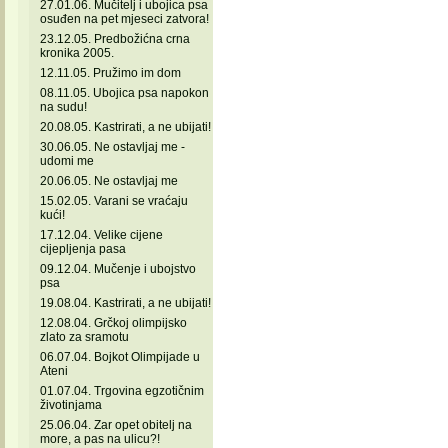
27.01.06. Mučitelj i ubojica psa
osuđen na pet mjeseci zatvora!
23.12.05. Predbožićna crna
kronika 2005.
12.11.05. Pružimo im dom
08.11.05. Ubojica psa napokon
na sudu!
20.08.05. Kastrirati, a ne ubijati!
30.06.05. Ne ostavljaj me -
udomi me
20.06.05. Ne ostavljaj me
15.02.05. Varani se vraćaju
kući!
17.12.04. Velike cijene
cijepljenja pasa
09.12.04. Mučenje i ubojstvo
psa
19.08.04. Kastrirati, a ne ubijati!
12.08.04. Grčkoj olimpijsko
zlato za sramotu
06.07.04. Bojkot Olimpijade u
Ateni
01.07.04. Trgovina egzotičnim
životinjama
25.06.04. Zar opet obitelj na
more, a pas na ulicu?!