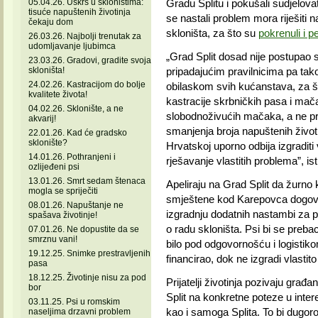
05.04.26. Uskrs u skloništima:
Gradu Splitu i pokušali sudjelova
tisuće napuštenih životinja
se nastali problem mora riješiti 
čekaju dom
skloništa, za što su
pokrenuli i pe
26.03.26. Najbolji trenutak za
udomljavanje ljubimca
„Grad Split dosad nije postupao s
23.03.26. Gradovi, gradite svoja
skloništa!
pripadajućim pravilnicima pa tako
24.02.26. Kastracijom do bolje
obilaskom svih kućanstava, za što
kvalitete života!
kastracije skrbničkih pasa i ma
04.02.26. Sklonište, a ne
slobodnoživućih mačaka, a ne pr
akvarij!
smanjenja broja napuštenih životi
22.01.26. Kad će gradsko
sklonište?
Hrvatskoj uporno odbija izgraditi v
14.01.26. Pothranjeni i
rješavanje vlastitih problema”, istič
ozlijeđeni psi
13.01.26. Smrt sedam štenaca
Apeliraju na Grad Split da žurno 
mogla se spriječiti
smještene kod Karepovca dogovor
08.01.26. Napuštanje ne
izgradnju dodatnih nastambi za p
spašava životinje!
o radu skloništa. Psi bi se prebaci
07.01.26. Ne dopustite da se
smrznu vani!
bilo pod odgovornošću i logistiko
19.12.25. Snimke prestravljenih
financirao, dok ne izgradi vlastito
pasa
18.12.25. Životinje nisu za pod
Prijatelji životinja pozivaju građa
bor
Split na konkretne poteze u intere
03.11.25. Psi u romskim
kao i samoga Splita. To bi dugoročno
naseljima drzavni problem