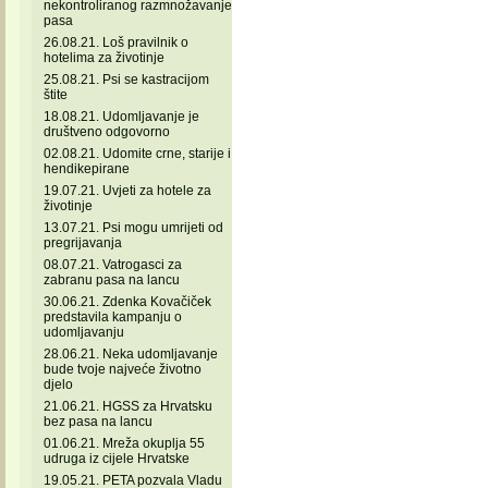
nekontroliranog razmnožavanje
pasa
26.08.21. Loš pravilnik o
hotelima za životinje
25.08.21. Psi se kastracijom
štite
18.08.21. Udomljavanje je
društveno odgovorno
02.08.21. Udomite crne, starije i
hendikepirane
19.07.21. Uvjeti za hotele za
životinje
13.07.21. Psi mogu umrijeti od
pregrijavanja
08.07.21. Vatrogasci za
zabranu pasa na lancu
30.06.21. Zdenka Kovačiček
predstavila kampanju o
udomljavanju
28.06.21. Neka udomljavanje
bude tvoje najveće životno
djelo
21.06.21. HGSS za Hrvatsku
bez pasa na lancu
01.06.21. Mreža okuplja 55
udruga iz cijele Hrvatske
19.05.21. PETA pozvala Vladu