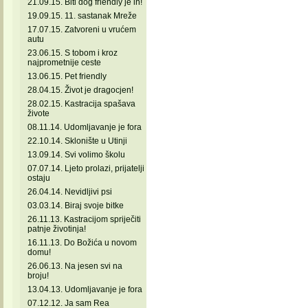
21.09.15. Biti dog friendly je in!
19.09.15. 11. sastanak Mreže
17.07.15. Zatvoreni u vrućem
autu
23.06.15. S tobom i kroz
najprometnije ceste
13.06.15. Pet friendly
28.04.15. Život je dragocjen!
28.02.15. Kastracija spašava
živote
08.11.14. Udomljavanje je fora
22.10.14. Sklonište u Utinji
13.09.14. Svi volimo školu
07.07.14. Ljeto prolazi, prijatelji
ostaju
26.04.14. Nevidljivi psi
03.03.14. Biraj svoje bitke
26.11.13. Kastracijom spriječiti
patnje životinja!
16.11.13. Do Božića u novom
domu!
26.06.13. Na jesen svi na
broju!
13.04.13. Udomljavanje je fora
07.12.12. Ja sam Rea