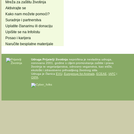
Mreža za zaštitu životinja
Aktivirajte se
Kako nam možete pomoći?
Suradnje i partnerstva
Uplatite članarinu ili donaciju
Upišite se na Infolistu
Posao i karijera
Naručite besplatne materijale
Udruga Prijatelji životinja
neprofitna je nevladina udruga,
osnovana 2001. godine s ciljem promoviranja zaštite i prava
životinja te vegetarijanstva, odnosno veganstva, kao etički,
ekološki i zdravstveno prihvatljivog životnog stila.
Udruga je članica
EVU
,
Eurogroup for Animals
,
ECEAE
,
IAFC
i
OIPA
.