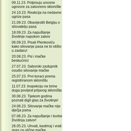
09.11.23. Potpisuju unosne
ugovore za zatvoreno sklonište
24.10.23. Reakcija na nedavne
ugrize pasa
21.09.23. Obavijestili Belgiju o
silovatelju pasa
18.09.23. Za napuštanje
životinje napokon zatvor
06.09.23. Pisali Plenkoviću
kako silovanje pasa ne bi otišlo
u zastaru!
20.08.23. Psi i mačke
beskućnici
27.07.23. Saborski zastupnik
osudio silovanje mačke
25.07.23. Prvi koraci prema
registriranom skloništu
11.07.23. Inspekciju ne brine
duga povijest prljavog skloništa
30.06.23. Tijekom godina
poznati digli glas za životinje!
24.06.23. Silovanje mačke nije
dječja psina
07.06.23. Za napuštanje i borbe
životinja zatvor!
26.05.23. Uhvati, kastriraj i vrati:
spas za ulične mačke