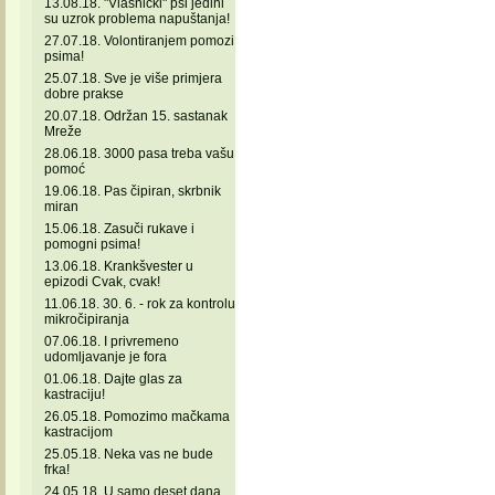
13.08.18. "Vlasnički" psi jedini
su uzrok problema napuštanja!
27.07.18. Volontiranjem pomozi
psima!
25.07.18. Sve je više primjera
dobre prakse
20.07.18. Održan 15. sastanak
Mreže
28.06.18. 3000 pasa treba vašu
pomoć
19.06.18. Pas čipiran, skrbnik
miran
15.06.18. Zasuči rukave i
pomogni psima!
13.06.18. Krankšvester u
epizodi Cvak, cvak!
11.06.18. 30. 6. - rok za kontrolu
mikročipiranja
07.06.18. I privremeno
udomljavanje je fora
01.06.18. Dajte glas za
kastraciju!
26.05.18. Pomozimo mačkama
kastracijom
25.05.18. Neka vas ne bude
frka!
24.05.18. U samo deset dana