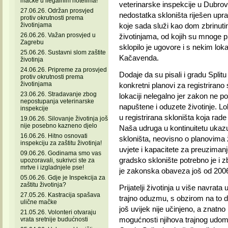
mačke u ilegalnim hotelima!
veterinarske inspekcije u Dubrov
27.06.26. Održan prosvjed
nedostatka skloništa riješen uprav
protiv okrutnosti prema
životinjama
koje sada služi kao dom zbrinut
26.06.26. Važan prosvjed u
životinjama, od kojih su mnoge pr
Zagrebu
sklopilo je ugovore i s nekim lo
25.06.26. Sustavni slom zaštite
Kačavenda.
životinja
24.06.26. Pripreme za prosvjed
Dodaje da su pisali i gradu Split
protiv okrutnosti prema
životinjama
konkretni planovi za registrirano
23.06.26. Stradavanje zbog
lokaciji nelegalno jer zakon ne p
nepostupanja veterinarske
napuštene i oduzete životinje. Lo
inspekcije
u registrirana skloništa koja rad
19.06.26. Silovanje životinja još
nije posebno kazneno djelo
Naša udruga u kontinuitetu ukazu
16.06.26. Hitno osnovati
skloništa, neovisno o planovima 
inspekciju za zaštitu životinja!
uvjete i kapacitete za preuzimanje
09.06.26. Godinama smo vas
gradsko sklonište potrebno je i z
upozoravali, sukrivci ste za
mrtve i izgladnjele pse!
je zakonska obaveza još od 2006
05.06.26. Gdje je Inspekcija za
zaštitu životinja?
Prijatelji životinja u više navrat
27.05.26. Kastracija spašava
trajno oduzmu, s obzirom na to d
ulične mačke
još uvijek nije učinjeno, a znatno
21.05.26. Volonteri otvaraju
mogućnosti njihova trajnog udomlj
vrata sretnije budućnosti