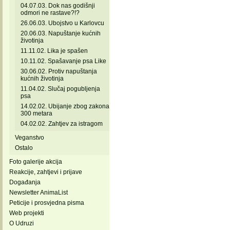
04.07.03. Dok nas godišnji
odmori ne rastave?!?
26.06.03. Ubojstvo u Karlovcu
20.06.03. Napuštanje kućnih
životinja
11.11.02. Lika je spašen
10.11.02. Spašavanje psa Like
30.06.02. Protiv napuštanja
kućnih životinja
11.04.02. Slučaj pogubljenja
psa
14.02.02. Ubijanje zbog zakona
300 metara
04.02.02. Zahtjev za istragom
Veganstvo
Ostalo
Foto galerije akcija
Reakcije, zahtjevi i prijave
Događanja
Newsletter AnimaList
Peticije i prosvjedna pisma
Web projekti
O Udruzi