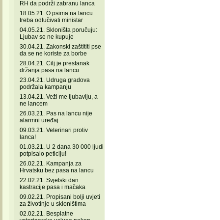
RH da podrži zabranu lanca
18.05.21. O psima na lancu
treba odlučivati ministar
04.05.21. Skloništa poručuju:
Ljubav se ne kupuje
30.04.21. Zakonski zaštititi pse
da se ne koriste za borbe
28.04.21. Cilj je prestanak
držanja pasa na lancu
23.04.21. Udruga gradova
podržala kampanju
13.04.21. Veži me ljubavlju, a
ne lancem
26.03.21. Pas na lancu nije
alarmni uređaj
09.03.21. Veterinari protiv
lanca!
01.03.21. U 2 dana 30 000 ljudi
potpisalo peticiju!
26.02.21. Kampanja za
Hrvatsku bez pasa na lancu
22.02.21. Svjetski dan
kastracije pasa i mačaka
09.02.21. Propisani bolji uvjeti
za životinje u skloništima
02.02.21. Besplatne