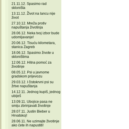
21.11.12. Spasimo rad
skloništa
13.11.12. Život na lancu nije
život
27.10.12. Mreža protiv
napuštanja životinja
28.06.12. Neka tvoj izbor bude
udomljavanje!
20.06.12. Tisuću kilometara,
stanica Zagreb
18.06.12. Spasimo živote u
skloništima
12.06.12. Hitna pomoć za
životinje
08.05.12. Psi u javnome
gradskom prijevozu
29.03.12. I čistokrvni psi su
žrtve napuštanja
14.12.11. Jednog kupiš, jednog
ubiješ
13.09.11. Ubojice pasa ne
smiju zbrinjavati životinje
28.07.11. Justin Bieber u
Hrvatskoj!
28.06.11. Ne uzimajte životinje
ako ćete ih napustiti!