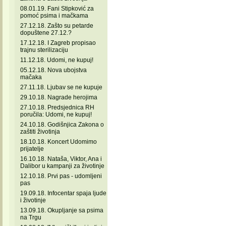
08.01.19. Fani Stipković za
pomoć psima i mačkama
27.12.18. Zašto su petarde
dopuštene 27.12.?
17.12.18. I Zagreb propisao
trajnu sterilizaciju
11.12.18. Udomi, ne kupuj!
05.12.18. Nova ubojstva
mačaka
27.11.18. Ljubav se ne kupuje
29.10.18. Nagrade herojima
27.10.18. Predsjednica RH
poručila: Udomi, ne kupuj!
24.10.18. Godišnjica Zakona o
zaštiti životinja
18.10.18. Koncert Udomimo
prijatelje
16.10.18. Nataša, Viktor, Ana i
Dalibor u kampanji za životinje
12.10.18. Prvi pas - udomljeni
pas
19.09.18. Infocentar spaja ljude
i životinje
13.09.18. Okupljanje sa psima
na Trgu