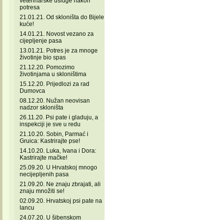
veterinarske usluge nakon
potresa
21.01.21. Od skloništa do Bijele
kuće!
14.01.21. Novost vezano za
cijepljenje pasa
13.01.21. Potres je za mnoge
životinje bio spas
21.12.20. Pomozimo
životinjama u skloništima
15.12.20. Prijedlozi za rad
Dumovca
08.12.20. Nužan neovisan
nadzor skloništa
26.11.20. Psi pate i gladuju, a
inspekciji je sve u redu
21.10.20. Sobin, Parmać i
Gruica: Kastrirajte pse!
14.10.20. Luka, Ivana i Dora:
Kastrirajte mačke!
25.09.20. U Hrvatskoj mnogo
necijepljenih pasa
21.09.20. Ne znaju zbrajati, ali
znaju množiti se!
02.09.20. Hrvatskoj psi pate na
lancu
24.07.20. U šibenskom