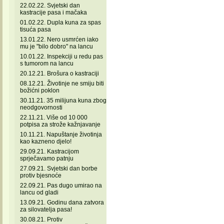
22.02.22. Svjetski dan
kastracije pasa i mačaka
01.02.22. Dupla kuna za spas
tisuća pasa
13.01.22. Nero usmrćen iako
mu je "bilo dobro" na lancu
10.01.22. Inspekciji u redu pas
s tumorom na lancu
20.12.21. Brošura o kastraciji
08.12.21. Životinje ne smiju biti
božićni poklon
30.11.21. 35 milijuna kuna zbog
neodgovornosti
22.11.21. Više od 10 000
potpisa za strože kažnjavanje
10.11.21. Napuštanje životinja
kao kazneno djelo!
29.09.21. Kastracijom
sprječavamo patnju
27.09.21. Svjetski dan borbe
protiv bjesnoće
22.09.21. Pas dugo umirao na
lancu od gladi
13.09.21. Godinu dana zatvora
za silovatelja pasa!
30.08.21. Protiv