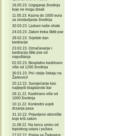
16.05.23. Uzgajanje životinja
koje ne mogu disati
11.05.23. Kazna do 1000 eura
za zlostavljanje životinja
30.03.23. Ljubavi naše uhate
24.03.23. Zakon treba štititi pse
28.02.23. Svjetski dan
kastracije
23.02.23. Označavanje i
kastracija štite pse od
napuštanja
02.02.23. Besplatno kastrirano
više od 1200 životinja
30.01.23. Psi i dalje čekaju na
Žarkovici!
20.12.22. Suosjećanje kao
najljepši blagdanski dar
28.11.22. Kastrirano više od
1000 životinja
10.11.22. Konkretni uvjeti
drzanja pasa
31.10.22. Prijavljeno sklonište
koje krši zakon
11.08.22. Na lancu umiru od
toplotnog udara i požara
27.07.22. Psima sa Žarkovice