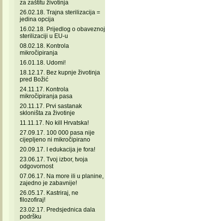
za zaštitu životinja
26.02.18. Trajna sterilizacija =
jedina opcija
16.02.18. Prijedlog o obaveznoj
sterilizaciji u EU-u
08.02.18. Kontrola
mikročipiranja
16.01.18. Udomi!
18.12.17. Bez kupnje životinja
pred Božić
24.11.17. Kontrola
mikročipiranja pasa
20.11.17. Prvi sastanak
skloništa za životinje
11.11.17. No kill Hrvatska!
27.09.17. 100 000 pasa nije
cijepljeno ni mikročipirano
20.09.17. I edukacija je fora!
23.06.17. Tvoj izbor, tvoja
odgovornost
07.06.17. Na more ili u planine,
zajedno je zabavnije!
26.05.17. Kastriraj, ne
filozofiraj!
23.02.17. Predsjednica dala
podršku