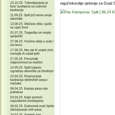
23.10.25. "Udomljavanje je
najučinkovitije rješenje za Grad Sp
fora" podsjeća na važnost
kastracije
11.09.25. Split još nema svoje
sklonište
13.08.25. Otežano dišu i guše
se cijeli život
01.07.25. Tragedija se mogla
spriječiti!
27.06.25. Vrućina ubija u autu i
na lancu
17.06.25. Ako ste ih voljeli zimi,
nemojte ih izdati ljeti!
27.05.25. Preuzmite
odgovornost za mačke!
14.05.25. Split najavio
izgradnju skloništa za životinje!
23.04.25. Financiranje
kastracija skrbničkih pasa i
mačaka
09.04.25. Kupnja pasa nije
potrebna
03.04.25. Kako pomoći
napuštenim životinjama
26.02.25. Dubrovnik nudi Splitu
zbrinjavanje svih pasa
24.02.25. Svjetski dan