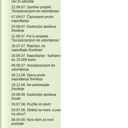
već ih udomite
22.09.07. Završen projekt
'Socijalizacijom do udomljenja'
07.09.07. Čipiranjem protiv
napuštanja
25.08.07. Kastracija spašava
životinje
11.08.07. Psi iz projekta
'Socijalizacijom do udomljenja'
28.07.07. Riječani, ne
napuštajte životinje!
20.06.07. Napuštanje - kažnjivo
do 15.000 kuna
06.06.07. Socijalizacijom do
udomljenja
30.12.06. Djeca protiv
napuštanja životinja
16.12.06. Ne poklanjajte
životinje
24.08.06. Kastracija spašava
živote
26.07.06. Pružite im dom!
03.07.06. Obitelj na more, a pas
na ulicu?
06.05.06. Novi dom za novi
početak