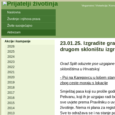
Veganstvo
Vivisekcija
Krzn
Naslovna
Životinje i njihova prava
Živite suosjećajno
Aktivizam
Akcije i kampanje
23.01.25. Izgradite gra
2026
drugom skloništu izg
2025
2024
2023
Grad Split oduzete pse uzgajane
2022
skloništima u Hrvatskoj
2021
- Psi na Karepovcu u lošem stanj
2020
2019
zbog ceste moraju s lokacije
2018
Smještaj pasa koji su prošle godi
2017
Pelivanu, koji ih je uzgajao radi b
2016
sve uvjete prema Pravilniku o uv
2015
životinje. Nema ni plana za regist
2014
Sve to odražava se i na stanje pa
2013