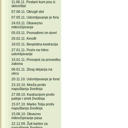
11.06.11. Postani kum psu iz
skloništa!
07.06.11. Okrugli stol
07.05.11. Udomljavanje je fora
24.03.11. Obavezno
mikročipiranje
05.03.11. Pronađimo im dom!
20.02.11. Kinofil
18.02.11. Besplatna kastracija
27.01.11. Poziv na hitno
udomljavanje
15.01.11. Prosvjed za provedbu
zakona
06.01.11. Zbog skijanja na
ulicu
20.11.10. Udomljavanje je fora!
23.10.10. Mreža protiv
napuštanja životinja
27.08.10. Kastracijom protiv
patnje i smrti životinja
15.07.10. Marko Tolja protiv
napuštanja životinja
15.06.10. Obvezno
mikročipiranje pasa
22.12.09. Žuti karton za
napuštanje životinja