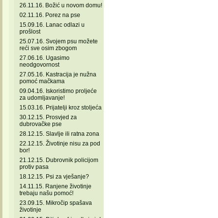
26.11.16. Božić u novom domu!
02.11.16. Porez na pse
15.09.16. Lanac odlazi u
prošlost
25.07.16. Svojem psu možete
reći sve osim zbogom
27.06.16. Ugasimo
neodgovornost
27.05.16. Kastracija je nužna
pomoć mačkama
09.04.16. Iskoristimo proljeće
za udomljavanje!
15.03.16. Prijatelji kroz stoljeća
30.12.15. Prosvjed za
dubrovačke pse
28.12.15. Slavlje ili ratna zona
22.12.15. Životinje nisu za pod
bor!
21.12.15. Dubrovnik policijom
protiv pasa
18.12.15. Psi za vješanje?
14.11.15. Ranjene životinje
trebaju našu pomoć!
23.09.15. Mikročip spašava
životinje