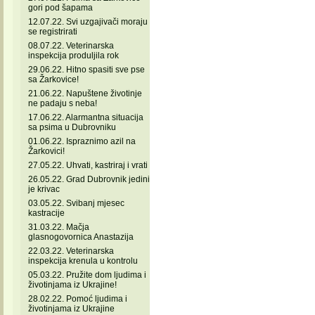
gori pod šapama
12.07.22. Svi uzgajivači moraju
se registrirati
08.07.22. Veterinarska
inspekcija produljila rok
29.06.22. Hitno spasiti sve pse
sa Žarkovice!
21.06.22. Napuštene životinje
ne padaju s neba!
17.06.22. Alarmantna situacija
sa psima u Dubrovniku
01.06.22. Ispraznimo azil na
Žarkovici!
27.05.22. Uhvati, kastriraj i vrati
26.05.22. Grad Dubrovnik jedini
je krivac
03.05.22. Svibanj mjesec
kastracije
31.03.22. Mačja
glasnogovornica Anastazija
22.03.22. Veterinarska
inspekcija krenula u kontrolu
05.03.22. Pružite dom ljudima i
životinjama iz Ukrajine!
28.02.22. Pomoć ljudima i
životinjama iz Ukrajine