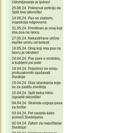
Udomljavanje je ljubav!
25.06.24. Pokrenuli peticiju da
Split ima sklonište!
14.06.24. Pas se zadavio,
inspekcija odgovorna
31.05.24. Primitivan je onaj koji
ima psa na lancu
27.05.24. Nekastrirane ulične
mačke umiru od bolesti
16.05.24. Onaj koji ima psa na
lancu je okrutan!
24.04.24. Pse pare u srodstvu,
a kupljeni psi pate
19.04.24. Pojedinci ne smiju
protuzakonito spašavati
životinje
15.04.24. Glas strankama koje
su za zastitu zivotinja
10.04.24. Split treba hitno
izgraditi sklonište!
04.04.24. Strahote uzgoja pasa
za borbe
03.04.24. Pet savjeta kako
pomoći životinjama
02.04.24. Zatvor za napuštanje
životinja!