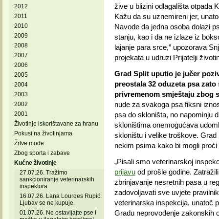
žive u blizini odlagališta otpada
2012
Kažu da su uznemireni jer, unato
2011
2010
Navode da jedna osoba dolazi pse 
2009
stanju, kao i da ne izlaze iz boks
2008
lajanje para srce,” upozorava S
2007
projekata u udruzi Prijatelji životin
2006
Grad Split uputio je jučer pozi
2005
preostala 32 oduzeta psa zato 
2004
privremenom smještaju zbog s
2003
nude za svakoga psa fiksni iznos 
2002
2001
psa do skloništa, no napominju 
Životinje iskorištavane za hranu
skloništima onemogućava udomlja
Pokusi na životinjama
skloništu i velike troškove. Grad 
Žrtve mode
nekim psima kako bi mogli proći te
Zbog sporta i zabave
„Pisali smo veterinarskoj inspekc
Kućne životinje
prijavu
od prošle godine. Zatražil
27.07.26. Tražimo
sankcioniranje veterinarskih
zbrinjavanje nesretnih pasa u reg
inspektora
zadovoljavati sve uvjete pravilni
16.07.26. Lana Lourdes Rupić:
veterinarska inspekcija, unatoč 
Ljubav se ne kupuje.
Gradu neprovođenje zakonskih od
01.07.26. Ne ostavljajte pse i