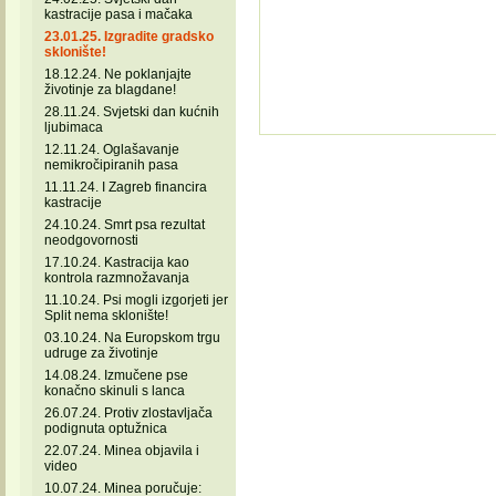
kastracije pasa i mačaka
23.01.25. Izgradite gradsko
sklonište!
18.12.24. Ne poklanjajte
životinje za blagdane!
28.11.24. Svjetski dan kućnih
ljubimaca
12.11.24. Oglašavanje
nemikročipiranih pasa
11.11.24. I Zagreb financira
kastracije
24.10.24. Smrt psa rezultat
neodgovornosti
17.10.24. Kastracija kao
kontrola razmnožavanja
11.10.24. Psi mogli izgorjeti jer
Split nema sklonište!
03.10.24. Na Europskom trgu
udruge za životinje
14.08.24. Izmučene pse
konačno skinuli s lanca
26.07.24. Protiv zlostavljača
podignuta optužnica
22.07.24. Minea objavila i
video
10.07.24. Minea poručuje: