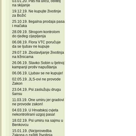
03.01.20. Pas na ulicu, obitelj
na skijanje
19.12.19. Ne kupujte životinje
za Božić
25.10.19. Ilegalna prodaja pasa
i mačaka
28.09.19. Strogom kontrolom
do rjeđeg cijepljenja
06.08.19. Flora VTC poručuje
da se ljubav ne kupuje
29.07.19. Zlostavljanje životinja
na tržnicama
26.06.19. Slavko Sobin u ljetnoj
kampanji protiv napuštanja
06.06.19. Ljubav se ne kupuje!
02.05.19. JLS-ovi ne provode
Zakon
23.04.19. Psi zaslužuju drugu
šansu
11.03.19. One umiru jer gradovi
ne provode zakon!
04.03.19. U Hrvatskoj cvjeta
nekontrolirani uzgoj pasa!
18.02.19. Psi umiru na sajmu u
Benkovcu
15.01.19. (Ne)provedba
Zakona o zaštiti životinja