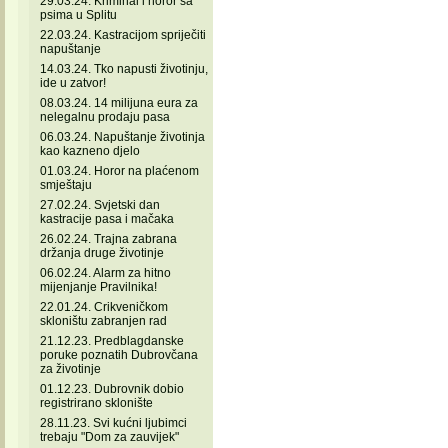
29.03.24. Kriminal i horor sa
psima u Splitu
22.03.24. Kastracijom spriječiti
napuštanje
14.03.24. Tko napusti životinju,
ide u zatvor!
08.03.24. 14 milijuna eura za
nelegalnu prodaju pasa
06.03.24. Napuštanje životinja
kao kazneno djelo
01.03.24. Horor na plaćenom
smještaju
27.02.24. Svjetski dan
kastracije pasa i mačaka
26.02.24. Trajna zabrana
držanja druge životinje
06.02.24. Alarm za hitno
mijenjanje Pravilnika!
22.01.24. Crikveničkom
skloništu zabranjen rad
21.12.23. Predblagdanske
poruke poznatih Dubrovčana
za životinje
01.12.23. Dubrovnik dobio
registrirano sklonište
28.11.23. Svi kućni ljubimci
trebaju "Dom za zauvijek"