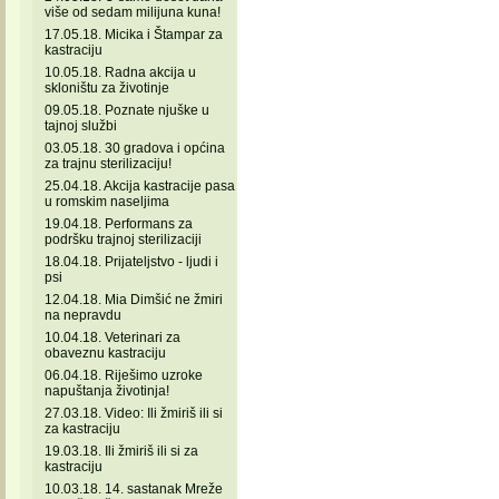
više od sedam milijuna kuna!
17.05.18. Micika i Štampar za
kastraciju
10.05.18. Radna akcija u
skloništu za životinje
09.05.18. Poznate njuške u
tajnoj službi
03.05.18. 30 gradova i općina
za trajnu sterilizaciju!
25.04.18. Akcija kastracije pasa
u romskim naseljima
19.04.18. Performans za
podršku trajnoj sterilizaciji
18.04.18. Prijateljstvo - ljudi i
psi
12.04.18. Mia Dimšić ne žmiri
na nepravdu
10.04.18. Veterinari za
obaveznu kastraciju
06.04.18. Riješimo uzroke
napuštanja životinja!
27.03.18. Video: Ili žmiriš ili si
za kastraciju
19.03.18. Ili žmiriš ili si za
kastraciju
10.03.18. 14. sastanak Mreže