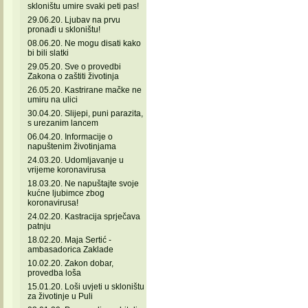
skloništu umire svaki peti pas!
29.06.20. Ljubav na prvu
pronađi u skloništu!
08.06.20. Ne mogu disati kako
bi bili slatki
29.05.20. Sve o provedbi
Zakona o zaštiti životinja
26.05.20. Kastrirane mačke ne
umiru na ulici
30.04.20. Slijepi, puni parazita,
s urezanim lancem
06.04.20. Informacije o
napuštenim životinjama
24.03.20. Udomljavanje u
vrijeme koronavirusa
18.03.20. Ne napuštajte svoje
kućne ljubimce zbog
koronavirusa!
24.02.20. Kastracija sprječava
patnju
18.02.20. Maja Sertić -
ambasadorica Zaklade
10.02.20. Zakon dobar,
provedba loša
15.01.20. Loši uvjeti u skloništu
za životinje u Puli