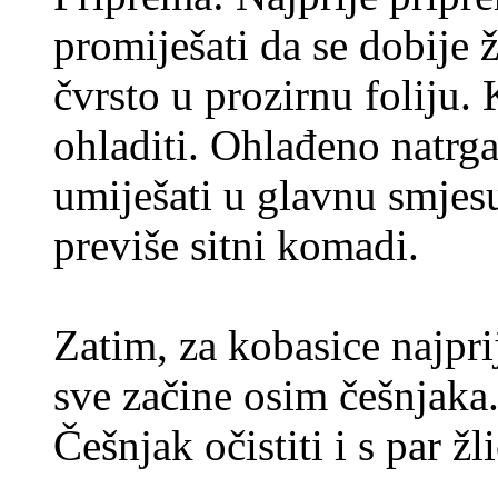
promiješati da se dobije 
čvrsto u prozirnu foliju. 
ohladiti. Ohlađeno natrg
umiješati u glavnu smjesu
previše sitni komadi.
Zatim, za kobasice najprij
sve začine osim češnjaka.
Češnjak očistiti i s par žl