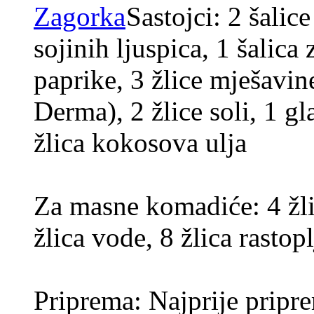
Sastojci: 2 šalic
sojinih ljuspica, 1 šalica
paprike, 3 žlice mješavin
Derma), 2 žlice soli, 1 gl
žlica kokosova ulja
Za masne komadiće: 4 žli
žlica vode, 8 žlica rasto
Priprema: Najprije pripr