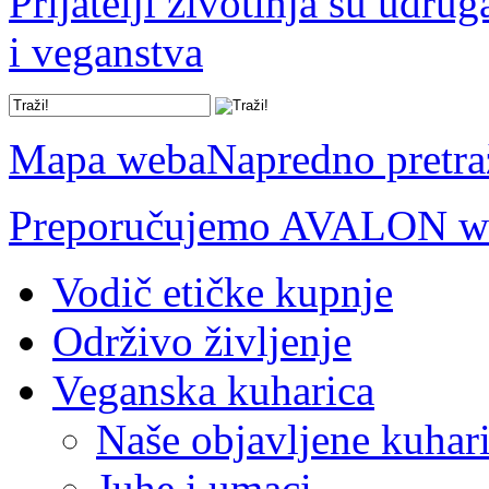
Prijatelji životinja su udru
i veganstva
Mapa weba
Napredno pretra
Preporučujemo AVALON we
Vodič etičke kupnje
Održivo življenje
Veganska kuharica
Naše objavljene kuhar
Juhe i umaci