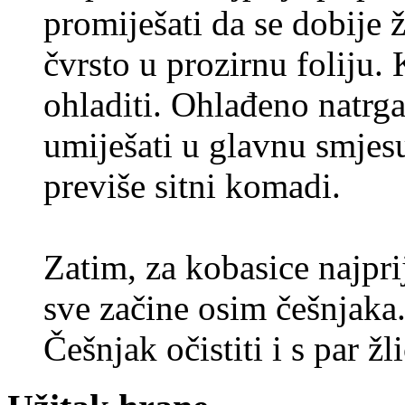
promiješati da se dobije 
čvrsto u prozirnu foliju. 
ohladiti. Ohlađeno natrg
umiješati u glavnu smjesu
previše sitni komadi.
Zatim, za kobasice najprij
sve začine osim češnjaka.
Češnjak očistiti i s par žl