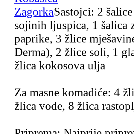
Sastojci: 2 šalic
sojinih ljuspica, 1 šalica
paprike, 3 žlice mješavin
Derma), 2 žlice soli, 1 gl
žlica kokosova ulja
Za masne komadiće: 4 žli
žlica vode, 8 žlica rasto
Priprema: Najprije pripr