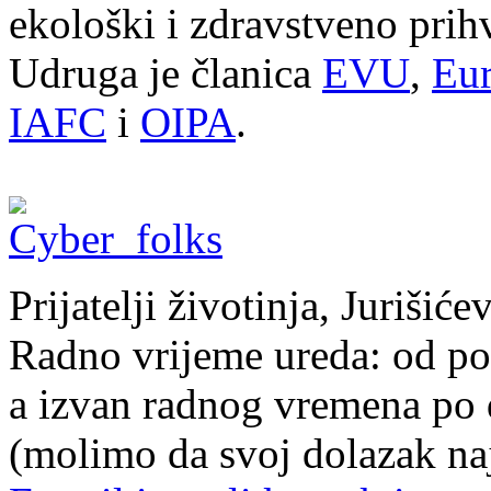
ekološki i zdravstveno prihv
Udruga je članica
EVU
,
Eur
IAFC
i
OIPA
.
Prijatelji životinja, Juriši
Radno vrijeme ureda: od pon
a izvan radnog vremena po
(molimo da svoj dolazak naj