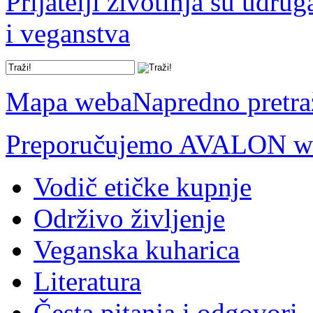
Prijatelji životinja su udru
i veganstva
Mapa weba
Napredno pretra
Preporučujemo AVALON we
Vodič etičke kupnje
Održivo življenje
Veganska kuharica
Literatura
Česta pitanja i odgovori