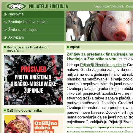
Veganstvo
Vivisekcija
Krzn
Naslovna
Životinje i njihova prava
Živite suosjećajno
Aktivizam
Borba za spas Hrvatske od
Vijesti
megafarmi
Zahtjev za prestanak financiranja 
životinja u Zoološkom vrtu
08.08.20
Udruga
Prijatelji životinja uputila je
Grad
nabavu Grada Zagreba zahtjev da se i
milijunima eura godišnje financirati nab
plansko razmnožavanje i širenje zoološk
smatraju neprihvatljivim da javni nova
životinja plaćaju i građani koji se etič
„Tko želi posjećivati Zoološki vrt, ne
stvarnog troška takve zabave plaćaju gr
protive zatočavanju životinja. Grad tre
životinje i transformaciju prostora, a
OzBiljno dobra navika
parove i nove kaveze. Zoološki vrt nije
nema opravdanja da se javni novac troš
pojedinaca.”, zaključuju Prijatelji životi
Građani milijunima financiraju zatočava