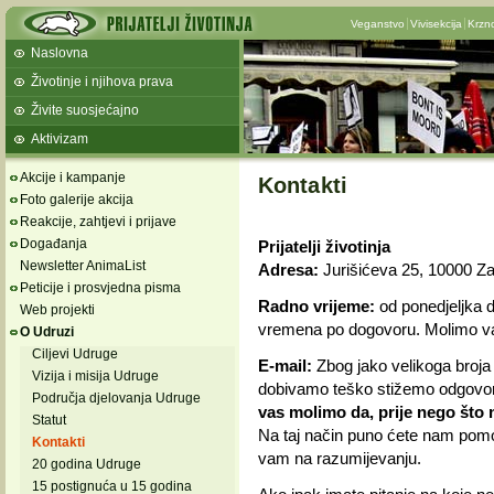
Veganstvo
Vivisekcija
Krzn
Naslovna
Životinje i njihova prava
Živite suosjećajno
Aktivizam
Akcije i kampanje
Kontakti
Foto galerije akcija
Reakcije, zahtjevi i prijave
Događanja
Prijatelji životinja
Newsletter AnimaList
Adresa:
Jurišićeva 25, 10000 Z
Peticije i prosvjedna pisma
Radno vrijeme:
od ponedjeljka d
Web projekti
vremena po dogovoru. Molimo vas
O Udruzi
Ciljevi Udruge
E-mail:
Zbog jako velikoga broja
Vizija i misija Udruge
dobivamo teško stižemo odgovoriti
Područja djelovanja Udruge
vas molimo da, prije nego što
Statut
Na taj način puno ćete nam pomoć
Kontakti
vam na razumijevanju.
20 godina Udruge
15 postignuća u 15 godina