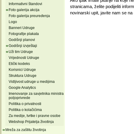
Ako ipak imate pitanje na koje 
Informativni štandovi
stranicama, želite podijeliti info
Foto galerija akcija
novinarski upit, javite nam se na e
Foto galerija preuređenja
Logo
Banneri Udruge
Fotografije plakata
Godišnji planovi
Godišnji izvještaji
Uži tim Udruge
Vrijednosti Udruge
Etički kodeks
Korisnici Udruge
Struktura Udruge
Vidljivost udruge u medijima
Google Analytics
Imenovanje za savjetnika ministra
poljoprivrede
Politika o privatnosti
Politika o kolačićima
Za medije, tvrtke i pravne osobe
Webshop Prijatelja životinja
Mreža za zaštitu životinja