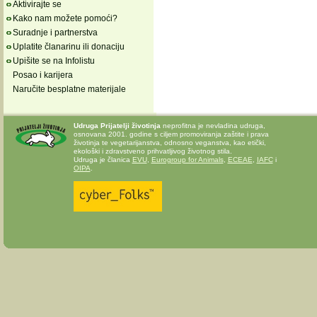
Aktivirajte se
Kako nam možete pomoći?
Suradnje i partnerstva
Uplatite članarinu ili donaciju
Upišite se na Infolistu
Posao i karijera
Naručite besplatne materijale
Udruga Prijatelji životinja
neprofitna je nevladina udruga,
osnovana 2001. godine s ciljem promoviranja zaštite i prava
životinja te vegetarijanstva, odnosno veganstva, kao etički,
ekološki i zdravstveno prihvatljivog životnog stila.
Udruga je članica
EVU
,
Eurogroup for Animals
,
ECEAE
,
IAFC
i
OIPA
.