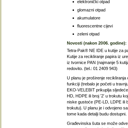
elektronički otpad
glomazni otpad
akumulatore
fluorescentne cijevi
zeleni otpad
Novosti (nakon 2006. godine):
Tetra-Pak® NE IDE u kutije za pa
Kutije za recikliranje papira iz 
iz tvornice PAN (najmanje 5 kutija
redovito. (tel.: 01 2409 943)
U planu je proširenje recikliranja 
funkciji (trebalo je početi u trav
EKO-VELEBIT prikuplja sljedeće v
HD, HDPE ili broj '2' u trokutu ko
niske gustoće (PE-LD, LDPE ili broj
trokutu). U planu je i odvojeno 
tome kada detalji budu dostupni.
Građevinska šuta se može odvesti