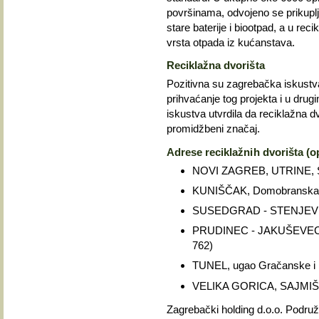
površinama, odvojeno se prikuplj
stare baterije i biootpad, a u re
vrsta otpada iz kućanstava.
Reciklažna dvorišta
Pozitivna su zagrebačka iskustv
prihvaćanje tog projekta i u dr
iskustva utvrdila da reciklažna dv
promidžbeni značaj.
Adrese reciklažnih dvorišta (o
NOVI ZAGREB, UTRINE, Sar
KUNIŠČAK, Domobranska bb
SUSEDGRAD - STENJEVEC, 
PRUDINEC - JAKUŠEVEC, na 
762)
TUNEL, ugao Gračanske i Kv
VELIKA GORICA, SAJMIŠTE, 
Zagrebački holding d.o.o. Podružni