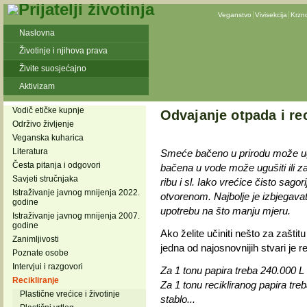
Veganstvo
Vivisekcija
Krzn
Naslovna
Životinje i njihova prava
Živite suosjećajno
Aktivizam
Vodič etičke kupnje
Odvajanje otpada i rec
Održivo življenje
Veganska kuharica
Literatura
Smeće bačeno u prirodu može ugro
Česta pitanja i odgovori
bačena u vode može ugušiti ili za
Savjeti stručnjaka
ribu i sl. Iako vrećice čisto sago
Istraživanje javnog mnijenja 2022.
otvorenom. Najbolje je izbjegavati
godine
upotrebu na što manju mjeru.
Istraživanje javnog mnijenja 2007.
godine
Ako želite učiniti nešto za zaštitu
Zanimljivosti
jedna od najosnovnijih stvari je re
Poznate osobe
Intervjui i razgovori
Za 1 tonu papira treba 240.000 L 
Recikliranje
Za 1 tonu recikliranog papira tre
Plastične vrećice i životinje
stablo...