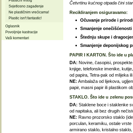
Plastični vrtlog
Četvrtinu kućnog otpada čini stari 
Svjetlosno zagađenje
Recikliranjem osiguravamo:
Ne plastičnim vrećicama!
Plastic isn't fantastic!
Očuvanje prirode i prirod
Oglasnik
Smanjenje onečišćenosti z
Povoljnije kastracije
Štednju skupe i dragocjen
Vaši komentari
Smanjenje deponijskog p
PAPIR I KARTON. Što ide u p
DA:
Novine, časopisi, prospekte, 
knjige, telefonske imenike, kutije
od papira, Tetra-pak od mlijeka ili 
NE:
Ambalaža od lijekova, ugljeni il
papir, masni papir ili plastikom
STAKLO. Što ide u zelenu po
DA:
Staklene boce i staklenke svi
od napitaka, ali bez drugih nečis
NE:
Ravno prozorsko staklo (ide u
porculan, keramiku, ostale vrste s
armirano staklo, kristalno staklo