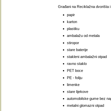
Građani na Reciklažna dvorišta i
papir
karton
plastiku
ambalažu od metala
stiropor
stare baterije
stakleni ambalažni otpad
ravno staklo
PET boce
PE - foliju
limenke
stare lijekove
automobilske gume bez nap
metalni glomazni otpad