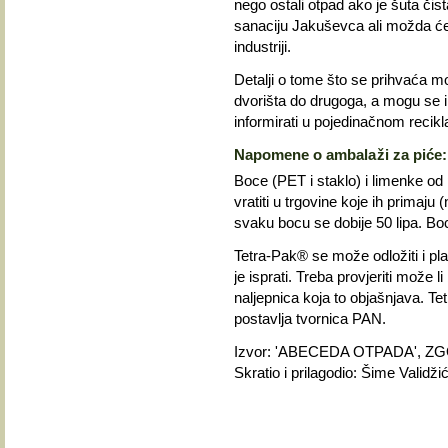
nego ostali otpad ako je šuta čist
sanaciju Jakuševca ali možda će 
industriji.
Detalji o tome što se prihvaća m
dvorišta do drugoga, a mogu se i 
informirati u pojedinačnom recik
Napomene o ambalaži za piće:
Boce (PET i staklo) i limenke od
vratiti u trgovine koje ih primaj
svaku bocu se dobije 50 lipa. Boce
Tetra-Pak® se može odložiti i pla
je isprati. Treba provjeriti može 
naljepnica koja to objašnjava. Te
postavlja tvornica PAN.
Izvor: 'ABECEDA OTPADA', ZG
Skratio i prilagodio: Šime Validži