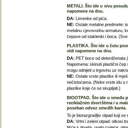
METALI. Što ide u sivu posudu
napomene na dnu.
DA:
Limenke od pića.
NE:
Ostale metalne predmete: isp
metalnu cjevovodnu armaturu, kra
čepove od staklenki i boca. (Sve 
PLASTIKA. Što ide u žutu pos
vidi napomene na dnu.
DA:
PET boce od deterdženata (s 
Napomena: skinuti plastični čep 
mogu odnijeti u trgovinu uz nak
NE:
Ostale vrste plastike ili mješ
nečistoćama. (Neke vrste idu u rec
plastike koje će se skupljati.)
BIOOTPAD. Što ide u smeđu 
reciklažnim dvorištima i u mal
poseban odvoz smeđih kanta.
To je biorazgradljiv otpad koji se
DA:
Vrtni i zeleni otpad: otkosi tra
lišće s drveta, uvelo cvijeće, otp