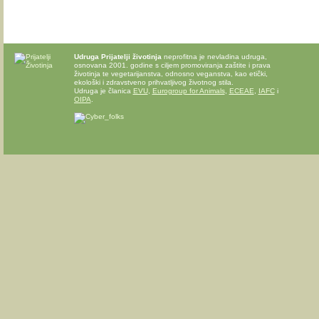
Udruga Prijatelji životinja
neprofitna je nevladina udruga,
osnovana 2001. godine s ciljem promoviranja zaštite i prava
životinja te vegetarijanstva, odnosno veganstva, kao etički,
ekološki i zdravstveno prihvatljivog životnog stila.
Udruga je članica
EVU
,
Eurogroup for Animals
,
ECEAE
,
IAFC
i
OIPA
.