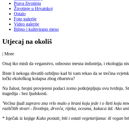
Prava životinja
Životinje u Hrvatskoj
Ostalo
Foto galerije
Video galerije
Biljno i kultivirano meso
Utjecaj na okoliš
|
More
Onaj tko misli da veganstvo, odnosno mesna industrija, i ekologija nis
Biste li nekoga shvatili ozbiljno kad bi vam rekao da se trećina svjetsk
točki ekološkog kolapsa zbog ribarstva?
Na žalost, brojni provjereni podaci zorno potkrjepljuju ovu tvrdnju. St
tragedija - bez ljudskosti.
'Većina ljudi zapravo zna vrlo malo o hrani koju jede i o šteti koju 
različitih stvari - životinja, drveća, rijeka, oceana, kukaca itd. Ako u
* Isječak iz knjige
Kako postati, biti i ostati vegetarijanac ili vegan
bri