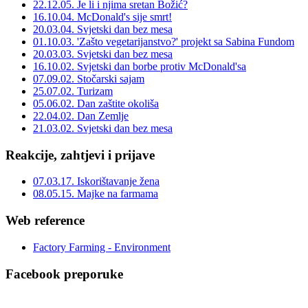
22.12.05. Je li i njima sretan Božić?
16.10.04. McDonald's sije smrt!
20.03.04. Svjetski dan bez mesa
01.10.03. 'Zašto vegetarijanstvo?' projekt sa Sabina Fundom
20.03.03. Svjetski dan bez mesa
16.10.02. Svjetski dan borbe protiv McDonald'sa
07.09.02. Stočarski sajam
25.07.02. Turizam
05.06.02. Dan zaštite okoliša
22.04.02. Dan Zemlje
21.03.02. Svjetski dan bez mesa
Reakcije, zahtjevi i prijave
07.03.17. Iskorištavanje žena
08.05.15. Majke na farmama
Web reference
Factory Farming - Environment
Facebook preporuke