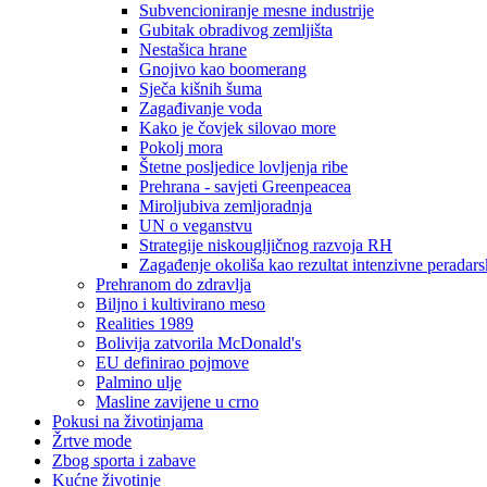
Subvencioniranje mesne industrije
Gubitak obradivog zemljišta
Nestašica hrane
Gnojivo kao boomerang
Sječa kišnih šuma
Zagađivanje voda
Kako je čovjek silovao more
Pokolj mora
Štetne posljedice lovljenja ribe
Prehrana - savjeti Greenpeacea
Miroljubiva zemljoradnja
UN o veganstvu
Strategije niskougljičnog razvoja RH
Zagađenje okoliša kao rezultat intenzivne peradarsk
Prehranom do zdravlja
Biljno i kultivirano meso
Realities 1989
Bolivija zatvorila McDonald's
EU definirao pojmove
Palmino ulje
Masline zavijene u crno
Pokusi na životinjama
Žrtve mode
Zbog sporta i zabave
Kućne životinje