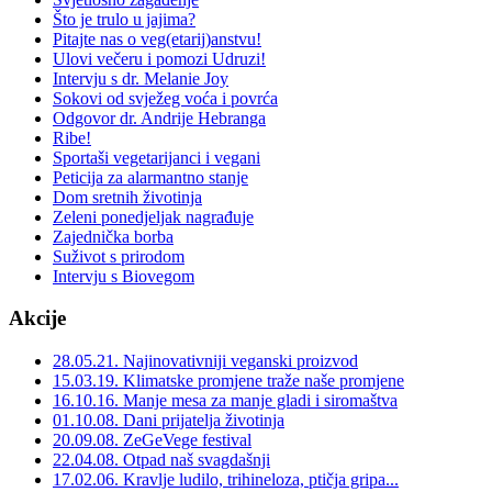
Što je trulo u jajima?
Pitajte nas o veg(etarij)anstvu!
Ulovi večeru i pomozi Udruzi!
Intervju s dr. Melanie Joy
Sokovi od svježeg voća i povrća
Odgovor dr. Andrije Hebranga
Ribe!
Sportaši vegetarijanci i vegani
Peticija za alarmantno stanje
Dom sretnih životinja
Zeleni ponedjeljak nagrađuje
Zajednička borba
Suživot s prirodom
Intervju s Biovegom
Akcije
28.05.21. Najinovativniji veganski proizvod
15.03.19. Klimatske promjene traže naše promjene
16.10.16. Manje mesa za manje gladi i siromaštva
01.10.08. Dani prijatelja životinja
20.09.08. ZeGeVege festival
22.04.08. Otpad naš svagdašnji
17.02.06. Kravlje ludilo, trihineloza, ptičja gripa...