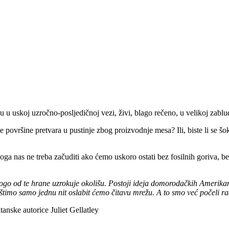
u u uskoj uzročno-posljedičnoj vezi, živi, blago rečeno, u velikoj zablu
e površine pretvara u pustinje zbog proizvodnje mesa? Ili, biste li se šok
oga nas ne treba začuditi ako ćemo uskoro ostati bez fosilnih goriva, be
mnogo od te hrane uzrokuje okolišu. Postoji ideja domorodačkih Amerika
ništimo samo jednu nit oslabit ćemo čitavu mrežu. A to smo već počeli rad
tanske autorice Juliet Gellatley