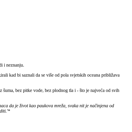
di i neznanju.
irali kad bi saznali da se više od pola svjetskih oceana približava
z šuma, bez pitke vode, bez plodnog tla i - što je najveća od svih
naca da je život kao paukova mreža, svaka nit je načinjena od
iti.'*