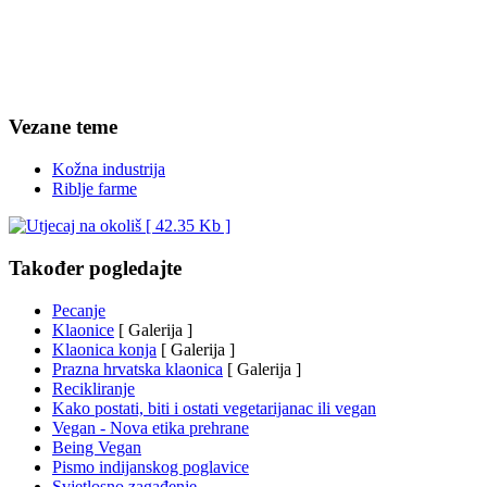
Vezane teme
Kožna industrija
Riblje farme
Također pogledajte
Pecanje
Klaonice
[ Galerija ]
Klaonica konja
[ Galerija ]
Prazna hrvatska klaonica
[ Galerija ]
Recikliranje
Kako postati, biti i ostati vegetarijanac ili vegan
Vegan - Nova etika prehrane
Being Vegan
Pismo indijanskog poglavice
Svjetlosno zagađenje