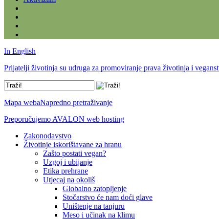
In English
Prijatelji životinja su udruga za promoviranje prava životinja i vegans
Mapa weba
Napredno pretraživanje
Preporučujemo AVALON web hosting
Zakonodavstvo
Životinje iskorištavane za hranu
Zašto postati vegan?
Uzgoj i ubijanje
Etika prehrane
Utjecaj na okoliš
Globalno zatopljenje
Stočarstvo će nam doći glave
Uništenje na tanjuru
Meso i učinak na klimu