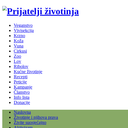
Veganstvo
Vivisekcija
Krzno
Koža
Vuna
Cirkusi
Zoo
Lov
Ribolov
Kućne životinje
Recepti
Peticije
Kampanje
Članstvo
Info lista
Donacije
Naslovna
Životinje i njihova prava
Živite suosjećajno
Aktivizam