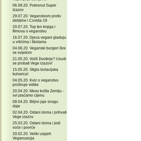
06.08.20. Pokrenut Super
Izazov
29.07.20. Veganstvom protiv
debljine i Covida-19
20.07.20. Top ten knjiga i
filmova o veganstvu
16.07.20. Djeca vegani gladuju
u vrtićima i školama
04.06.20. Veganski burgeri šire
se svijetom
21.05.20. Voliš životinje? Usudi
se probati Vege izazov!
15.05.20. Stigla Izolacijska
kuharica!
04.05.20. Kviz o veganstvu
proširuje vidike
20.04.20. Meso košta Zemlju -
svi plaćamo cijenu
08.04.20. Biljno jaje snagu
daje
02.04.20. Ostani doma i prihvati
Vege izazov
25.03.20. Ostani doma i jedi
voće i povrće
20.02.20. Veliki uspjeh
Veganuaryja