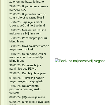
za enormno bacanje hrane
29.07.25. Bryan Adams poziva
na veganstvo
21.05.25. Biljnom hranom do
spasa biološke raznolikosti
17.04.25. Jaje nije simbol
Uskrsa, već patnje životinja!
19.03.25. Meatout uz ukusne
makarone s biljnim sirom
17.03.25. Pozdrav proljeću uz
biljnu hranu
12.03.25. Novi dokumentarac o
veganskom pokretu
10.02.25. Ne trebamo jesti ni
meso ni crve, imamo obilje
biljne hrane!
30.01.25. Osnovne biljne
namirnice bez PDV-a
22.08.24. Dan biljnih mlijeka
01.08.24. Turisti koji požele
vegansko jelo ostaju gladni
19.07.24. Rekordni broj
proizvoda nosi vegansku
oznaku
08.05.24. (R)evolucija mesa
03.05.24. U tijeku je (r)evolucija