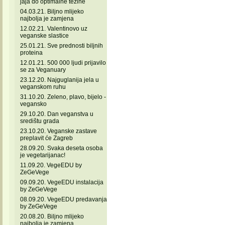
jaja do optimalne težine
04.03.21. Biljno mlijeko
najbolja je zamjena
12.02.21. Valentinovo uz
veganske slastice
25.01.21. Sve prednosti biljnih
proteina
12.01.21. 500 000 ljudi prijavilo
se za Veganuary
23.12.20. Najguglanija jela u
veganskom ruhu
31.10.20. Zeleno, plavo, bijelo -
vegansko
29.10.20. Dan veganstva u
središtu grada
23.10.20. Veganske zastave
preplavit će Zagreb
28.09.20. Svaka deseta osoba
je vegetarijanac!
11.09.20. VegeEDU by
ZeGeVege
09.09.20. VegeEDU instalacija
by ZeGeVege
08.09.20. VegeEDU predavanja
by ZeGeVege
20.08.20. Biljno mlijeko
najbolja je zamjena