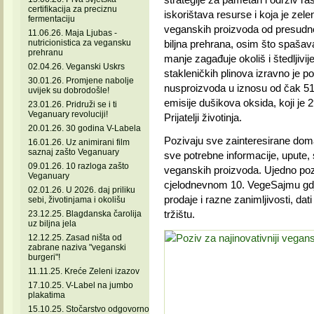
certifikacija za preciznu
iskorištava resurse i koja je zel
fermentaciju
veganskih proizvoda od presudne
11.06.26. Maja Ljubas -
nutricionistica za vegansku
biljna prehrana, osim što spašava 
prehranu
manje zagađuje okoliš i štedljivij
02.04.26. Veganski Uskrs
stakleničkih plinova izravno je p
30.01.26. Promjene nabolje
nusproizvoda u iznosu od čak 51
uvijek su dobrodošle!
emisije dušikova oksida, koji je 
23.01.26. Pridruži se i ti
Veganuary revoluciji!
Prijatelji životinja.
20.01.26. 30 godina V-Labela
Pozivaju sve zainteresirane doma
16.01.26. Uz animirani film
saznaj zašto Veganuary
sve potrebne informacije, upute, 
09.01.26. 10 razloga zašto
veganskih proizvoda. Ujedno poziv
Veganuary
cjelodnevnom 10. VegeSajmu gdj
02.01.26. U 2026. daj priliku
prodaje i razne zanimljivosti, dat
sebi, životinjama i okolišu
tržištu.
23.12.25. Blagdanska čarolija
uz biljna jela
12.12.25. Zasad ništa od
zabrane naziva "veganski
burgeri"!
11.11.25. Kreće Zeleni izazov
17.10.25. V-Label na jumbo
plakatima
15.10.25. Stočarstvo odgovorno