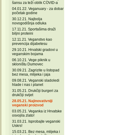
šansu za teži oblik COVID-a
04.01.22. Veganuary - za dobar
početak godine
30.12.21. Najbolja
novogodišnja odluka
17.11.21. Sportašima draži
biljni proteini
12.11.21. Veganstvo kao
prevencija dijabetesu
29.10.21. Hrvatski gradovi u
veganskim bojama
06.10.21. Vege piknik u
skloništu Dumovec
30.09.21. Zagrizite u listopad
bez mesa, mlijeka i jaja
09.08.21. Veganski sladoledi
hlade i nas i planet
31.05.21. Drukčiji burgeri za
drukčiji svijet
28.05.21. Najinovativniji
veganski proizvod
03.05.21. Veganka iz Hrvatske
osvojila zlato!
31.03.21. Isprobajte veganski
Uskrs!
15.03.21. Bez mesa, mlijeka i