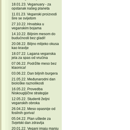
18.01.23. Veganuary - za
opstanak našeg planeta
11.01.23. Veganski proizvodi
šire se svijetom
27.10.22. Hrvatska u
veganskim bojama
14.10.22. Biljnim mesom do
budućnosti bez gladi!
20.08.22. Biljno mlijeko okusa
kao kravlje
18.07.22. Lagana veganska
jela za spas od vrućina
07.06.22. Podržite meso bez
klaonica!
03.06.22. Dan biljnih burgera
21.05.22. Međunarodni dan
biološke raznolikosti
16.05.22. Provedba
Niskougljične strategije
12.05.22. Studenti željni
veganskih obroka
26.04.22. Meso opasnije od
fosilnih goriva!
05.04.22. Plan uštede za
Svjetski dan zdravlja
20.01.22. Vegani imaju manju