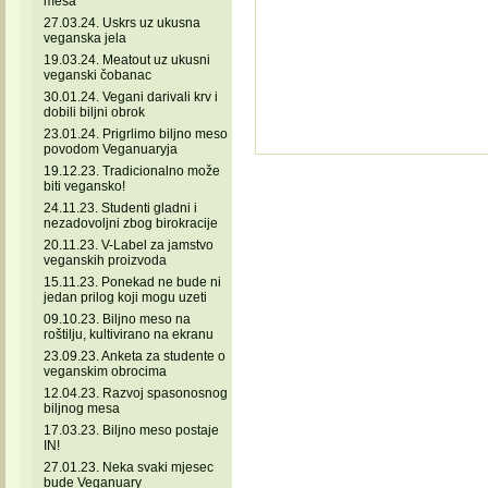
mesa
27.03.24. Uskrs uz ukusna
veganska jela
19.03.24. Meatout uz ukusni
veganski čobanac
30.01.24. Vegani darivali krv i
dobili biljni obrok
23.01.24. Prigrlimo biljno meso
povodom Veganuaryja
19.12.23. Tradicionalno može
biti vegansko!
24.11.23. Studenti gladni i
nezadovoljni zbog birokracije
20.11.23. V-Label za jamstvo
veganskih proizvoda
15.11.23. Ponekad ne bude ni
jedan prilog koji mogu uzeti
09.10.23. Biljno meso na
roštilju, kultivirano na ekranu
23.09.23. Anketa za studente o
veganskim obrocima
12.04.23. Razvoj spasonosnog
biljnog mesa
17.03.23. Biljno meso postaje
IN!
27.01.23. Neka svaki mjesec
bude Veganuary