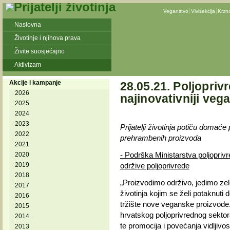
Veganstvo
Vivisekcija
Krzn
Naslovna
Životinje i njihova prava
Živite suosjećajno
Aktivizam
Akcije i kampanje
28.05.21. Poljoprivr
2026
najinovativniji veg
2025
2024
2023
Prijatelji životinja potiču domaće
2022
prehrambenih proizvoda
2021
- Podrška Ministarstva poljoprivre
2020
2019
održive poljoprivrede
2018
„Proizvodimo održivo, jedimo zele
2017
životinja kojim se želi potaknuti
2016
tržište nove veganske proizvode. C
2015
hrvatskog poljoprivrednog sektor
2014
te promocija i povećanja vidljivos
2013