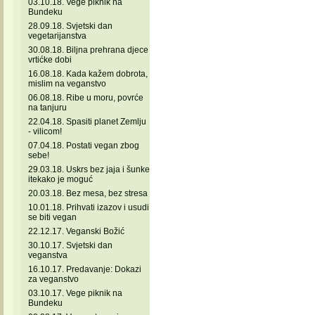
03.10.18. Vege piknik na
Bundeku
28.09.18. Svjetski dan
vegetarijanstva
30.08.18. Biljna prehrana djece
vrtićke dobi
16.08.18. Kada kažem dobrota,
mislim na veganstvo
06.08.18. Ribe u moru, povrće
na tanjuru
22.04.18. Spasiti planet Zemlju
- vilicom!
07.04.18. Postati vegan zbog
sebe!
29.03.18. Uskrs bez jaja i šunke
itekako je moguć
20.03.18. Bez mesa, bez stresa
10.01.18. Prihvati izazov i usudi
se biti vegan
22.12.17. Veganski Božić
30.10.17. Svjetski dan
veganstva
16.10.17. Predavanje: Dokazi
za veganstvo
03.10.17. Vege piknik na
Bundeku