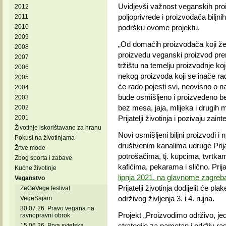
Uvidjevši važnost veganskih proi
2012
poljoprivrede i proizvođača biljni
2011
2010
podršku ovome projektu.
2009
„Od domaćih proizvođača koji žel
2008
proizvedu veganski proizvod prema 
2007
tržištu na temelju proizvodnje koj
2006
nekog proizvoda koji se inače radi
2005
će rado pojesti svi, neovisno o na
2004
bude osmišljeno i proizvedeno be
2003
bez mesa, jaja, mlijeka i drugih 
2002
2001
Prijatelji životinja i pozivaju zain
Životinje iskorištavane za hranu
Novi osmišljeni biljni proizvodi i
Pokusi na životinjama
društvenim kanalima udruge Prijat
Žrtve mode
potrošačima, tj. kupcima, tvrtka
Zbog sporta i zabave
kafićima, pekarama i slično. Pr
Kućne životinje
lipnja 2021. na glavnome zagre
Veganstvo
Prijatelji životinja dodijelit će 
ZeGeVege festival
održivog življenja 3. i 4. rujna.
VegeSajam
30.07.26. Pravo vegana na
Projekt „Proizvodimo održivo, je
ravnopravni obrok
strategije za pametan i održiv ra
15.06.26. Prva svjetska