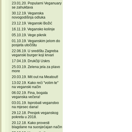
23.01.20. Popularni Veganuary
se zahuktava
30.12.19. Veganska
novogodišnja odluka
23.12.19. Veganski Božić
16.11.19. Vegansko kolinje
05.10.19. Vege piknik
01.10.19. Veganskim jelom do
posjeta utočištu
22.06.19. U središtu Zagreba
veganski burger koji krvari
17.04.19. Drukčiji Uskrs
25.03.19. Zelena jela za plavo
more
20.03.19. Mit out na Meatout!
13.02.19. Kako reći "volim te"
na veganski način
06.02.19. Fina, bogata
veganska večera!
03.01.19. Isprobati veganstvo
na mjesec dana!
29.12.18. Presjek veganskog
pokreta u 2018.
20.12.18. Kako provesti
blagdane na suosjećajan način