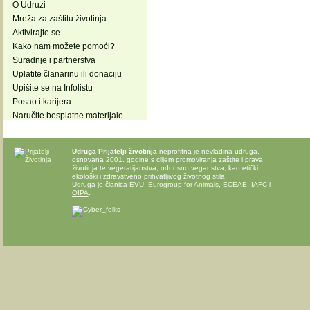
O Udruzi
Mreža za zaštitu životinja
Aktivirajte se
Kako nam možete pomoći?
Suradnje i partnerstva
Uplatite članarinu ili donaciju
Upišite se na Infolistu
Posao i karijera
Naručite besplatne materijale
Udruga Prijatelji životinja
neprofitna je nevladina udruga,
osnovana 2001. godine s ciljem promoviranja zaštite i prava
životinja te vegetarijanstva, odnosno veganstva, kao etički,
ekološki i zdravstveno prihvatljivog životnog stila.
Udruga je članica
EVU
,
Eurogroup for Animals
,
ECEAE
,
IAFC
i
OIPA
.