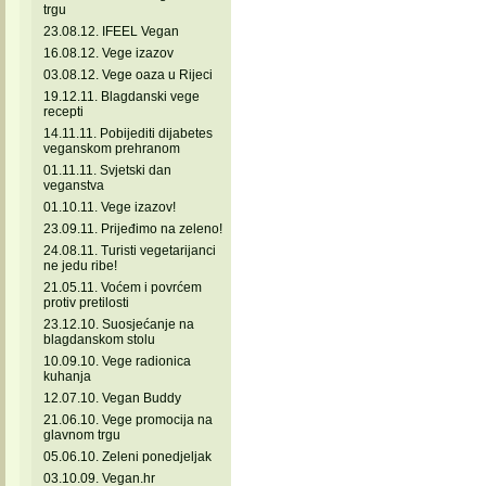
trgu
23.08.12. IFEEL Vegan
16.08.12. Vege izazov
03.08.12. Vege oaza u Rijeci
19.12.11. Blagdanski vege
recepti
14.11.11. Pobijediti dijabetes
veganskom prehranom
01.11.11. Svjetski dan
veganstva
01.10.11. Vege izazov!
23.09.11. Prijeđimo na zeleno!
24.08.11. Turisti vegetarijanci
ne jedu ribe!
21.05.11. Voćem i povrćem
protiv pretilosti
23.12.10. Suosjećanje na
blagdanskom stolu
10.09.10. Vege radionica
kuhanja
12.07.10. Vegan Buddy
21.06.10. Vege promocija na
glavnom trgu
05.06.10. Zeleni ponedjeljak
03.10.09. Vegan.hr