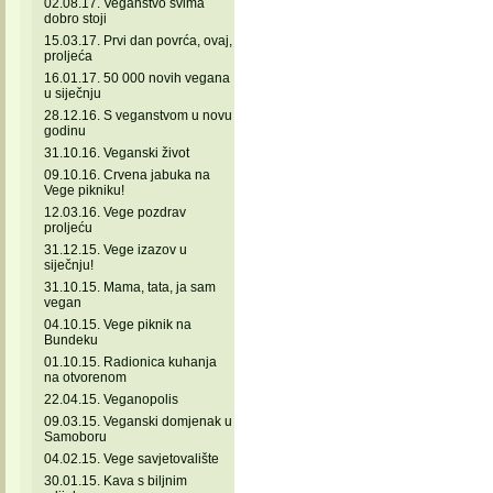
02.08.17. Veganstvo svima
dobro stoji
15.03.17. Prvi dan povrća, ovaj,
proljeća
16.01.17. 50 000 novih vegana
u siječnju
28.12.16. S veganstvom u novu
godinu
31.10.16. Veganski život
09.10.16. Crvena jabuka na
Vege pikniku!
12.03.16. Vege pozdrav
proljeću
31.12.15. Vege izazov u
siječnju!
31.10.15. Mama, tata, ja sam
vegan
04.10.15. Vege piknik na
Bundeku
01.10.15. Radionica kuhanja
na otvorenom
22.04.15. Veganopolis
09.03.15. Veganski domjenak u
Samoboru
04.02.15. Vege savjetovalište
30.01.15. Kava s biljnim