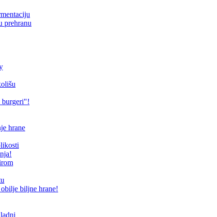
ermentaciju
ku prehranu
y
kolišu
 burgeri"!
je hrane
ikosti
nja!
sirom
tu
obilje biljne hrane!
gladni