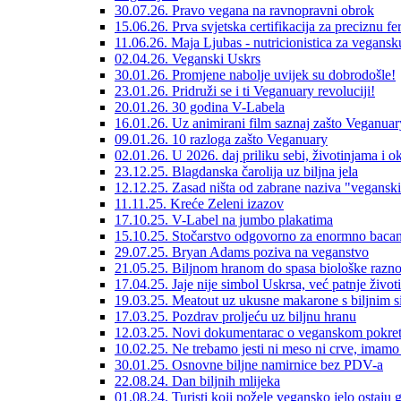
30.07.26. Pravo vegana na ravnopravni obrok
15.06.26. Prva svjetska certifikacija za preciznu f
11.06.26. Maja Ljubas - nutricionistica za vegans
02.04.26. Veganski Uskrs
30.01.26. Promjene nabolje uvijek su dobrodošle!
23.01.26. Pridruži se i ti Veganuary revoluciji!
20.01.26. 30 godina V-Labela
16.01.26. Uz animirani film saznaj zašto Veganuar
09.01.26. 10 razloga zašto Veganuary
02.01.26. U 2026. daj priliku sebi, životinjama i o
23.12.25. Blagdanska čarolija uz biljna jela
12.12.25. Zasad ništa od zabrane naziva "veganski
11.11.25. Kreće Zeleni izazov
17.10.25. V-Label na jumbo plakatima
15.10.25. Stočarstvo odgovorno za enormno bacan
29.07.25. Bryan Adams poziva na veganstvo
21.05.25. Biljnom hranom do spasa biološke raznol
17.04.25. Jaje nije simbol Uskrsa, već patnje životi
19.03.25. Meatout uz ukusne makarone s biljnim 
17.03.25. Pozdrav proljeću uz biljnu hranu
12.03.25. Novi dokumentarac o veganskom pokre
10.02.25. Ne trebamo jesti ni meso ni crve, imamo 
30.01.25. Osnovne biljne namirnice bez PDV-a
22.08.24. Dan biljnih mlijeka
01.08.24. Turisti koji požele vegansko jelo ostaju 