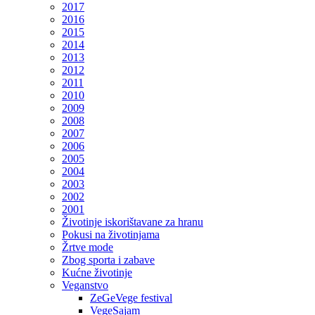
2017
2016
2015
2014
2013
2012
2011
2010
2009
2008
2007
2006
2005
2004
2003
2002
2001
Životinje iskorištavane za hranu
Pokusi na životinjama
Žrtve mode
Zbog sporta i zabave
Kućne životinje
Veganstvo
ZeGeVege festival
VegeSajam