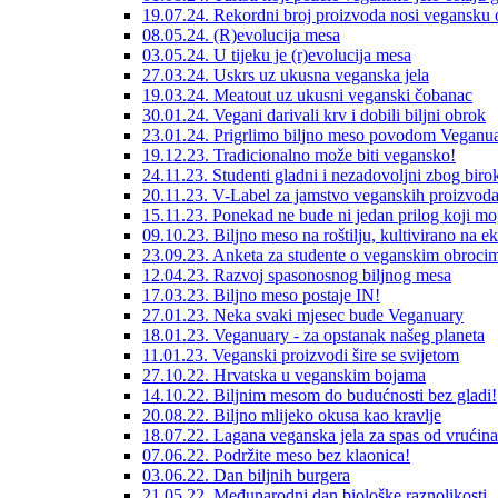
19.07.24. Rekordni broj proizvoda nosi vegansku
08.05.24. (R)evolucija mesa
03.05.24. U tijeku je (r)evolucija mesa
27.03.24. Uskrs uz ukusna veganska jela
19.03.24. Meatout uz ukusni veganski čobanac
30.01.24. Vegani darivali krv i dobili biljni obrok
23.01.24. Prigrlimo biljno meso povodom Veganua
19.12.23. Tradicionalno može biti vegansko!
24.11.23. Studenti gladni i nezadovoljni zbog birok
20.11.23. V-Label za jamstvo veganskih proizvod
15.11.23. Ponekad ne bude ni jedan prilog koji mo
09.10.23. Biljno meso na roštilju, kultivirano na e
23.09.23. Anketa za studente o veganskim obroci
12.04.23. Razvoj spasonosnog biljnog mesa
17.03.23. Biljno meso postaje IN!
27.01.23. Neka svaki mjesec bude Veganuary
18.01.23. Veganuary - za opstanak našeg planeta
11.01.23. Veganski proizvodi šire se svijetom
27.10.22. Hrvatska u veganskim bojama
14.10.22. Biljnim mesom do budućnosti bez gladi!
20.08.22. Biljno mlijeko okusa kao kravlje
18.07.22. Lagana veganska jela za spas od vrućina
07.06.22. Podržite meso bez klaonica!
03.06.22. Dan biljnih burgera
21.05.22. Međunarodni dan biološke raznolikosti