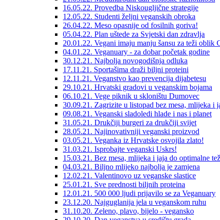
16.05.22. Provedba Niskougljične strategije
12.05.22. Studenti željni veganskih obroka
26.04.22. Meso opasnije od fosilnih goriva!
05.04.22. Plan uštede za Svjetski dan zdravlja
20.01.22. Vegani imaju manju šansu za teži obli
04.01.22. Veganuary - za dobar početak godine
30.12.21. Najbolja novogodišnja odluka
17.11.21. Sportašima draži biljni proteini
12.11.21. Veganstvo kao prevencija dijabetesu
29.10.21. Hrvatski gradovi u veganskim bojama
06.10.21. Vege piknik u skloništu Dumovec
30.09.21. Zagrizite u listopad bez mesa, mlijeka i j
09.08.21. Veganski sladoledi hlade i nas i planet
31.05.21. Drukčiji burgeri za drukčiji svijet
28.05.21. Najinovativniji veganski proizvod
03.05.21. Veganka iz Hrvatske osvojila zlato!
31.03.21. Isprobajte veganski Uskrs!
15.03.21. Bez mesa, mlijeka i jaja do optimalne te
04.03.21. Biljno mlijeko najbolja je zamjena
12.02.21. Valentinovo uz veganske slastice
25.01.21. Sve prednosti biljnih proteina
12.01.21. 500 000 ljudi prijavilo se za Veganuary
23.12.20. Najguglanija jela u veganskom ruhu
31.10.20. Zeleno, plavo, bijelo - vegansko
29.10.20. Dan veganstva u središtu grada