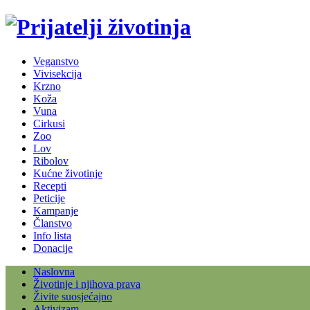
Veganstvo
Vivisekcija
Krzno
Koža
Vuna
Cirkusi
Zoo
Lov
Ribolov
Kućne životinje
Recepti
Peticije
Kampanje
Članstvo
Info lista
Donacije
Naslovna
Životinje i njihova prava
Živite suosjećajno
Aktivizam