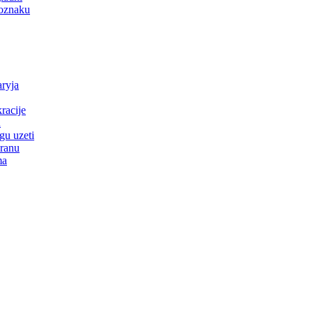
 oznaku
ryja
racije
a
gu uzeti
kranu
ma