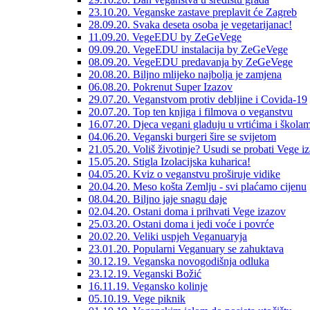
23.10.20. Veganske zastave preplavit će Zagreb
28.09.20. Svaka deseta osoba je vegetarijanac!
11.09.20. VegeEDU by ZeGeVege
09.09.20. VegeEDU instalacija by ZeGeVege
08.09.20. VegeEDU predavanja by ZeGeVege
20.08.20. Biljno mlijeko najbolja je zamjena
06.08.20. Pokrenut Super Izazov
29.07.20. Veganstvom protiv debljine i Covida-19
20.07.20. Top ten knjiga i filmova o veganstvu
16.07.20. Djeca vegani gladuju u vrtićima i škola
04.06.20. Veganski burgeri šire se svijetom
21.05.20. Voliš životinje? Usudi se probati Vege i
15.05.20. Stigla Izolacijska kuharica!
04.05.20. Kviz o veganstvu proširuje vidike
20.04.20. Meso košta Zemlju - svi plaćamo cijenu
08.04.20. Biljno jaje snagu daje
02.04.20. Ostani doma i prihvati Vege izazov
25.03.20. Ostani doma i jedi voće i povrće
20.02.20. Veliki uspjeh Veganuaryja
23.01.20. Popularni Veganuary se zahuktava
30.12.19. Veganska novogodišnja odluka
23.12.19. Veganski Božić
16.11.19. Vegansko kolinje
05.10.19. Vege piknik