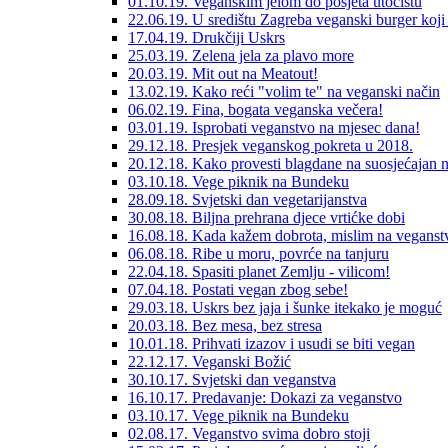
01.10.19. Veganskim jelom do posjeta utočištu
22.06.19. U središtu Zagreba veganski burger koji 
17.04.19. Drukčiji Uskrs
25.03.19. Zelena jela za plavo more
20.03.19. Mit out na Meatout!
13.02.19. Kako reći "volim te" na veganski način
06.02.19. Fina, bogata veganska večera!
03.01.19. Isprobati veganstvo na mjesec dana!
29.12.18. Presjek veganskog pokreta u 2018.
20.12.18. Kako provesti blagdane na suosjećajan 
03.10.18. Vege piknik na Bundeku
28.09.18. Svjetski dan vegetarijanstva
30.08.18. Biljna prehrana djece vrtićke dobi
16.08.18. Kada kažem dobrota, mislim na veganst
06.08.18. Ribe u moru, povrće na tanjuru
22.04.18. Spasiti planet Zemlju - vilicom!
07.04.18. Postati vegan zbog sebe!
29.03.18. Uskrs bez jaja i šunke itekako je moguć
20.03.18. Bez mesa, bez stresa
10.01.18. Prihvati izazov i usudi se biti vegan
22.12.17. Veganski Božić
30.10.17. Svjetski dan veganstva
16.10.17. Predavanje: Dokazi za veganstvo
03.10.17. Vege piknik na Bundeku
02.08.17. Veganstvo svima dobro stoji