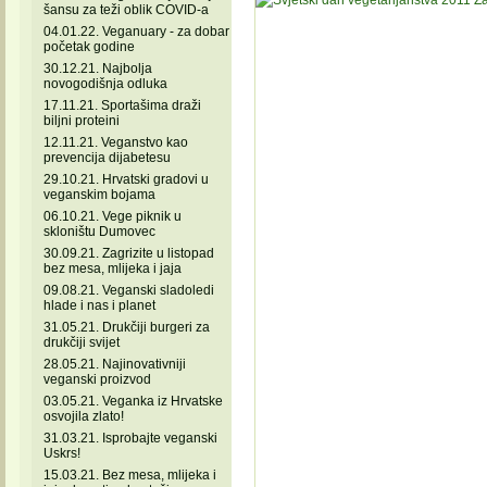
šansu za teži oblik COVID-a
04.01.22. Veganuary - za dobar
početak godine
30.12.21. Najbolja
novogodišnja odluka
17.11.21. Sportašima draži
biljni proteini
12.11.21. Veganstvo kao
prevencija dijabetesu
29.10.21. Hrvatski gradovi u
veganskim bojama
06.10.21. Vege piknik u
skloništu Dumovec
30.09.21. Zagrizite u listopad
bez mesa, mlijeka i jaja
09.08.21. Veganski sladoledi
hlade i nas i planet
31.05.21. Drukčiji burgeri za
drukčiji svijet
28.05.21. Najinovativniji
veganski proizvod
03.05.21. Veganka iz Hrvatske
osvojila zlato!
31.03.21. Isprobajte veganski
Uskrs!
15.03.21. Bez mesa, mlijeka i