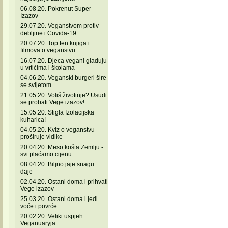
06.08.20. Pokrenut Super
Izazov
29.07.20. Veganstvom protiv
debljine i Covida-19
20.07.20. Top ten knjiga i
filmova o veganstvu
16.07.20. Djeca vegani gladuju
u vrtićima i školama
04.06.20. Veganski burgeri šire
se svijetom
21.05.20. Voliš životinje? Usudi
se probati Vege izazov!
15.05.20. Stigla Izolacijska
kuharica!
04.05.20. Kviz o veganstvu
proširuje vidike
20.04.20. Meso košta Zemlju -
svi plaćamo cijenu
08.04.20. Biljno jaje snagu
daje
02.04.20. Ostani doma i prihvati
Vege izazov
25.03.20. Ostani doma i jedi
voće i povrće
20.02.20. Veliki uspjeh
Veganuaryja