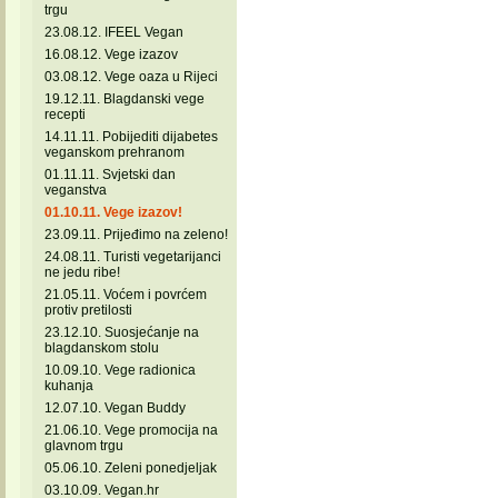
trgu
23.08.12. IFEEL Vegan
16.08.12. Vege izazov
03.08.12. Vege oaza u Rijeci
19.12.11. Blagdanski vege
recepti
14.11.11. Pobijediti dijabetes
veganskom prehranom
01.11.11. Svjetski dan
veganstva
01.10.11. Vege izazov!
23.09.11. Prijeđimo na zeleno!
24.08.11. Turisti vegetarijanci
ne jedu ribe!
21.05.11. Voćem i povrćem
protiv pretilosti
23.12.10. Suosjećanje na
blagdanskom stolu
10.09.10. Vege radionica
kuhanja
12.07.10. Vegan Buddy
21.06.10. Vege promocija na
glavnom trgu
05.06.10. Zeleni ponedjeljak
03.10.09. Vegan.hr