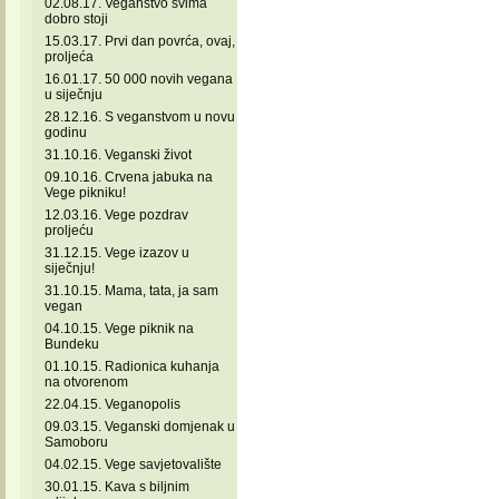
02.08.17. Veganstvo svima
dobro stoji
15.03.17. Prvi dan povrća, ovaj,
proljeća
16.01.17. 50 000 novih vegana
u siječnju
28.12.16. S veganstvom u novu
godinu
31.10.16. Veganski život
09.10.16. Crvena jabuka na
Vege pikniku!
12.03.16. Vege pozdrav
proljeću
31.12.15. Vege izazov u
siječnju!
31.10.15. Mama, tata, ja sam
vegan
04.10.15. Vege piknik na
Bundeku
01.10.15. Radionica kuhanja
na otvorenom
22.04.15. Veganopolis
09.03.15. Veganski domjenak u
Samoboru
04.02.15. Vege savjetovalište
30.01.15. Kava s biljnim