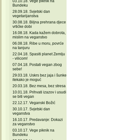
03.10.18. Vege piknik na
Bundeku
28.09.18. Svjetski dan
vegetarijanstva
30.08.18. Biljna prehrana djece
vrtićke dobi
16.08.18. Kada kažem dobrota,
mislim na veganstvo
06.08.18. Ribe u moru, povrće
na tanjuru
22.04.18. Spasiti planet Zemlju
- vilicom!
07.04.18. Postati vegan zbog
sebe!
29.03.18. Uskrs bez jaja i šunke
itekako je moguć
20.03.18. Bez mesa, bez stresa
10.01.18. Prihvati izazov i usudi
se biti vegan
22.12.17. Veganski Božić
30.10.17. Svjetski dan
veganstva
16.10.17. Predavanje: Dokazi
za veganstvo
03.10.17. Vege piknik na
Bundeku