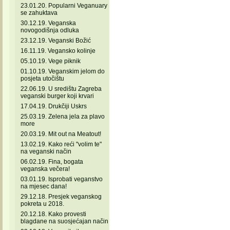
23.01.20. Popularni Veganuary
se zahuktava
30.12.19. Veganska
novogodišnja odluka
23.12.19. Veganski Božić
16.11.19. Vegansko kolinje
05.10.19. Vege piknik
01.10.19. Veganskim jelom do
posjeta utočištu
22.06.19. U središtu Zagreba
veganski burger koji krvari
17.04.19. Drukčiji Uskrs
25.03.19. Zelena jela za plavo
more
20.03.19. Mit out na Meatout!
13.02.19. Kako reći "volim te"
na veganski način
06.02.19. Fina, bogata
veganska večera!
03.01.19. Isprobati veganstvo
na mjesec dana!
29.12.18. Presjek veganskog
pokreta u 2018.
20.12.18. Kako provesti
blagdane na suosjećajan način