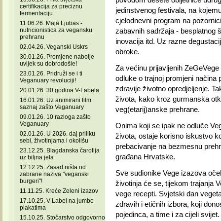
certifikacija za preciznu
jedinstvenog festivala, na kojemu 
fermentaciju
cjelodnevni program na pozornici,
11.06.26. Maja Ljubas -
nutricionistica za vegansku
zabavnih sadržaja - besplatnog š
prehranu
inovacija itd. Uz razne degustaci
02.04.26. Veganski Uskrs
obroke.
30.01.26. Promjene nabolje
uvijek su dobrodošle!
Za većinu prijavljenih ZeGeVege f
23.01.26. Pridruži se i ti
odluke o trajnoj promjeni načina 
Veganuary revoluciji!
zdravije životno opredjeljenje. 
20.01.26. 30 godina V-Labela
života, kako kroz gurmanska otk
16.01.26. Uz animirani film
saznaj zašto Veganuary
veg(etarij)anske prehrane.
09.01.26. 10 razloga zašto
Veganuary
Onima koji se ipak ne odluče Veg
02.01.26. U 2026. daj priliku
života, ostaje korisno iskustvo k
sebi, životinjama i okolišu
prebacivanje na bezmesnu prehra
23.12.25. Blagdanska čarolija
građana Hrvatske.
uz biljna jela
12.12.25. Zasad ništa od
Sve sudionike Vege izazova očeku
zabrane naziva "veganski
burgeri"!
životinja će se, tijekom trajanja
11.11.25. Kreće Zeleni izazov
vege recepti. Svjetski dan veget
17.10.25. V-Label na jumbo
zdravih i etičnih izbora, koji do
plakatima
pojedinca, a time i za cijeli svijet.
15.10.25. Stočarstvo odgovorno