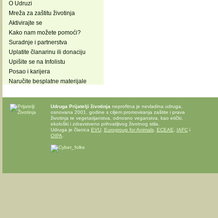
O Udruzi
Mreža za zaštitu životinja
Aktivirajte se
Kako nam možete pomoći?
Suradnje i partnerstva
Uplatite članarinu ili donaciju
Upišite se na Infolistu
Posao i karijera
Naručite besplatne materijale
Udruga Prijatelji životinja
neprofitna je nevladina udruga,
osnovana 2001. godine s ciljem promoviranja zaštite i prava
životinja te vegetarijanstva, odnosno veganstva, kao etički,
ekološki i zdravstveno prihvatljivog životnog stila.
Udruga je članica
EVU
,
Eurogroup for Animals
,
ECEAE
,
IAFC
i
OIPA
.