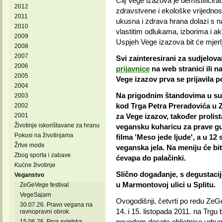
Cilj Vege izazova je demistificirat
2012
zdravstvene i ekološke vrijednost
2011
ukusna i zdrava hrana dolazi s n
2010
vlastitim odlukama, izborima i a
2009
Uspjeh Vege izazova bit će mjerl
2008
2007
Svi zainteresirani za sudjelov
2006
prijavnice
na web stranici ili n
2005
Vege izazov prva se prijavila p
2004
Na prigodnim štandovima u subo
2003
kod Trga Petra Preradovića u Z
2002
2001
za Vege izazov, također prolistat
Životinje iskorištavane za hranu
vegansku kuharicu za prave gu
Pokusi na životinjama
filma 'Meso jede ljude', a u 12
Žrtve mode
veganska jela. Na meniju će bit
Zbog sporta i zabave
ćevapa do palačinki.
Kućne životinje
Slično događanje, s degustacij
Veganstvo
u Marmontovoj ulici u Splitu.
ZeGeVege festival
VegeSajam
Ovogodišnji, četvrti po redu ZeGe
30.07.26. Pravo vegana na
14. i 15. listopada 2011. na Trgu
ravnopravni obrok
povodom desete obljetnice udruge 
15.06.26. Prva svjetska