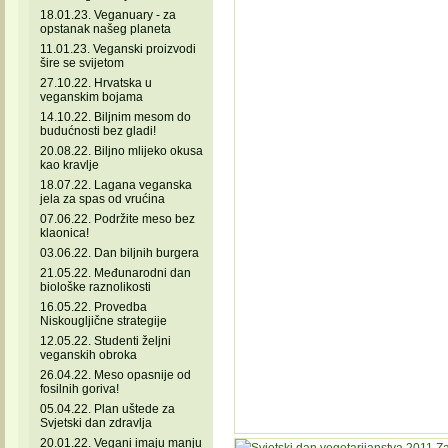
18.01.23. Veganuary - za
opstanak našeg planeta
11.01.23. Veganski proizvodi
šire se svijetom
27.10.22. Hrvatska u
veganskim bojama
14.10.22. Biljnim mesom do
budućnosti bez gladi!
20.08.22. Biljno mlijeko okusa
kao kravlje
18.07.22. Lagana veganska
jela za spas od vrućina
07.06.22. Podržite meso bez
klaonica!
03.06.22. Dan biljnih burgera
21.05.22. Međunarodni dan
biološke raznolikosti
16.05.22. Provedba
Niskougljične strategije
12.05.22. Studenti željni
veganskih obroka
26.04.22. Meso opasnije od
fosilnih goriva!
05.04.22. Plan uštede za
Svjetski dan zdravlja
20.01.22. Vegani imaju manju