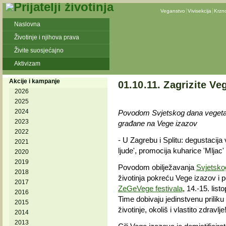
Veganstvo
Vivisekcija
Krzn
Naslovna
Životinje i njihova prava
Živite suosjećajno
Aktivizam
Akcije i kampanje
01.10.11. Zagrizite Ve
2026
2025
2024
Povodom Svjetskog dana vegetarij
2023
građane na Vege izazov
2022
- U Zagrebu i Splitu: degustacija 
2021
ljude', promocija kuharice 'Mljac'
2020
2019
Povodom obilježavanja
Svjetsko
2018
životinja pokreću Vege izazov i 
2017
ZeGeVege festivala
, 14.-15. list
2016
Time dobivaju jedinstvenu priliku
2015
životinje, okoliš i vlastito zdravlje
2014
2013