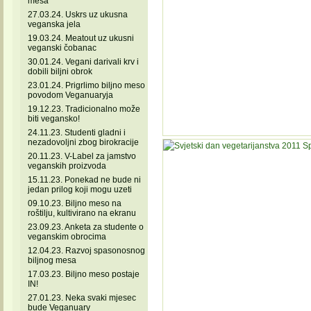
mesa
27.03.24. Uskrs uz ukusna
veganska jela
19.03.24. Meatout uz ukusni
veganski čobanac
30.01.24. Vegani darivali krv i
dobili biljni obrok
23.01.24. Prigrlimo biljno meso
povodom Veganuaryja
19.12.23. Tradicionalno može
biti vegansko!
24.11.23. Studenti gladni i
nezadovoljni zbog birokracije
20.11.23. V-Label za jamstvo
veganskih proizvoda
15.11.23. Ponekad ne bude ni
jedan prilog koji mogu uzeti
09.10.23. Biljno meso na
roštilju, kultivirano na ekranu
23.09.23. Anketa za studente o
veganskim obrocima
12.04.23. Razvoj spasonosnog
biljnog mesa
17.03.23. Biljno meso postaje
IN!
27.01.23. Neka svaki mjesec
bude Veganuary