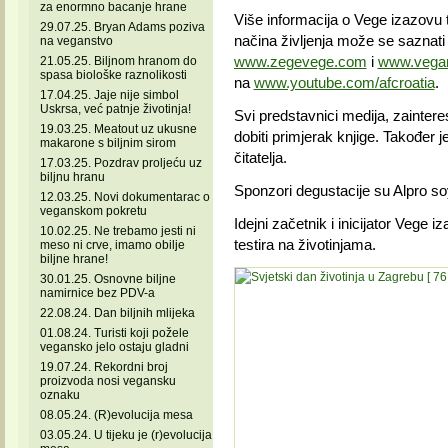
za enormno bacanje hrane
Više informacija o Vege izazovu 
29.07.25. Bryan Adams poziva
načina življenja može se saznat
na veganstvo
www.zegevege.com
i
www.vegan
21.05.25. Biljnom hranom do
spasa biološke raznolikosti
na
www.youtube.com/afcroatia
.
17.04.25. Jaje nije simbol
Uskrsa, već patnje životinja!
Svi predstavnici medija, zaintere
19.03.25. Meatout uz ukusne
dobiti primjerak knjige. Također 
makarone s biljnim sirom
čitatelja.
17.03.25. Pozdrav proljeću uz
biljnu hranu
Sponzori degustacije su Alpro 
12.03.25. Novi dokumentarac o
veganskom pokretu
Idejni začetnik i inicijator Vege 
10.02.25. Ne trebamo jesti ni
testira na životinjama.
meso ni crve, imamo obilje
biljne hrane!
30.01.25. Osnovne biljne
namirnice bez PDV-a
22.08.24. Dan biljnih mlijeka
01.08.24. Turisti koji požele
vegansko jelo ostaju gladni
19.07.24. Rekordni broj
proizvoda nosi vegansku
oznaku
08.05.24. (R)evolucija mesa
03.05.24. U tijeku je (r)evolucija