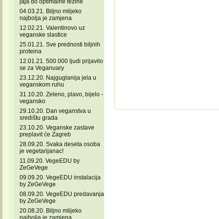
jaja do optimalne težine
04.03.21. Biljno mlijeko
najbolja je zamjena
12.02.21. Valentinovo uz
veganske slastice
25.01.21. Sve prednosti biljnih
proteina
12.01.21. 500 000 ljudi prijavilo
se za Veganuary
23.12.20. Najguglanija jela u
veganskom ruhu
31.10.20. Zeleno, plavo, bijelo -
vegansko
29.10.20. Dan veganstva u
središtu grada
23.10.20. Veganske zastave
preplavit će Zagreb
28.09.20. Svaka deseta osoba
je vegetarijanac!
11.09.20. VegeEDU by
ZeGeVege
09.09.20. VegeEDU instalacija
by ZeGeVege
08.09.20. VegeEDU predavanja
by ZeGeVege
20.08.20. Biljno mlijeko
najbolja je zamjena