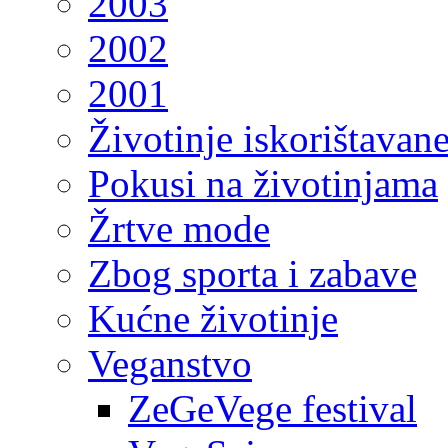
2003
2002
2001
Životinje iskorištavan
Pokusi na životinjama
Žrtve mode
Zbog sporta i zabave
Kućne životinje
Veganstvo
ZeGeVege festival