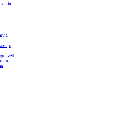
 oznaku
ryja
racije
a
gu uzeti
kranu
ma