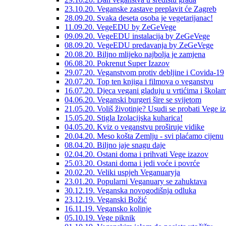
23.10.20. Veganske zastave preplavit će Zagreb
28.09.20. Svaka deseta osoba je vegetarijanac!
11.09.20. VegeEDU by ZeGeVege
09.09.20. VegeEDU instalacija by ZeGeVege
08.09.20. VegeEDU predavanja by ZeGeVege
20.08.20. Biljno mlijeko najbolja je zamjena
06.08.20. Pokrenut Super Izazov
29.07.20. Veganstvom protiv debljine i Covida-19
20.07.20. Top ten knjiga i filmova o veganstvu
16.07.20. Djeca vegani gladuju u vrtićima i škola
04.06.20. Veganski burgeri šire se svijetom
21.05.20. Voliš životinje? Usudi se probati Vege i
15.05.20. Stigla Izolacijska kuharica!
04.05.20. Kviz o veganstvu proširuje vidike
20.04.20. Meso košta Zemlju - svi plaćamo cijenu
08.04.20. Biljno jaje snagu daje
02.04.20. Ostani doma i prihvati Vege izazov
25.03.20. Ostani doma i jedi voće i povrće
20.02.20. Veliki uspjeh Veganuaryja
23.01.20. Popularni Veganuary se zahuktava
30.12.19. Veganska novogodišnja odluka
23.12.19. Veganski Božić
16.11.19. Vegansko kolinje
05.10.19. Vege piknik