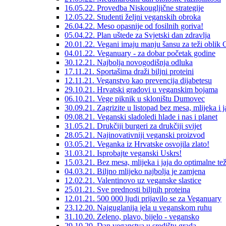
16.05.22. Provedba Niskougljične strategije
12.05.22. Studenti željni veganskih obroka
26.04.22. Meso opasnije od fosilnih goriva!
05.04.22. Plan uštede za Svjetski dan zdravlja
20.01.22. Vegani imaju manju šansu za teži obli
04.01.22. Veganuary - za dobar početak godine
30.12.21. Najbolja novogodišnja odluka
17.11.21. Sportašima draži biljni proteini
12.11.21. Veganstvo kao prevencija dijabetesu
29.10.21. Hrvatski gradovi u veganskim bojama
06.10.21. Vege piknik u skloništu Dumovec
30.09.21. Zagrizite u listopad bez mesa, mlijeka i j
09.08.21. Veganski sladoledi hlade i nas i planet
31.05.21. Drukčiji burgeri za drukčiji svijet
28.05.21. Najinovativniji veganski proizvod
03.05.21. Veganka iz Hrvatske osvojila zlato!
31.03.21. Isprobajte veganski Uskrs!
15.03.21. Bez mesa, mlijeka i jaja do optimalne te
04.03.21. Biljno mlijeko najbolja je zamjena
12.02.21. Valentinovo uz veganske slastice
25.01.21. Sve prednosti biljnih proteina
12.01.21. 500 000 ljudi prijavilo se za Veganuary
23.12.20. Najguglanija jela u veganskom ruhu
31.10.20. Zeleno, plavo, bijelo - vegansko
29.10.20. Dan veganstva u središtu grada