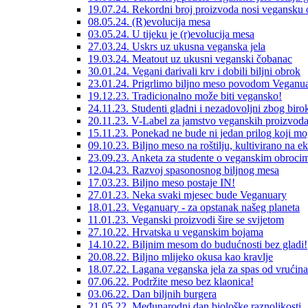
19.07.24. Rekordni broj proizvoda nosi vegansku
08.05.24. (R)evolucija mesa
03.05.24. U tijeku je (r)evolucija mesa
27.03.24. Uskrs uz ukusna veganska jela
19.03.24. Meatout uz ukusni veganski čobanac
30.01.24. Vegani darivali krv i dobili biljni obrok
23.01.24. Prigrlimo biljno meso povodom Veganua
19.12.23. Tradicionalno može biti vegansko!
24.11.23. Studenti gladni i nezadovoljni zbog birok
20.11.23. V-Label za jamstvo veganskih proizvod
15.11.23. Ponekad ne bude ni jedan prilog koji mo
09.10.23. Biljno meso na roštilju, kultivirano na e
23.09.23. Anketa za studente o veganskim obroci
12.04.23. Razvoj spasonosnog biljnog mesa
17.03.23. Biljno meso postaje IN!
27.01.23. Neka svaki mjesec bude Veganuary
18.01.23. Veganuary - za opstanak našeg planeta
11.01.23. Veganski proizvodi šire se svijetom
27.10.22. Hrvatska u veganskim bojama
14.10.22. Biljnim mesom do budućnosti bez gladi!
20.08.22. Biljno mlijeko okusa kao kravlje
18.07.22. Lagana veganska jela za spas od vrućina
07.06.22. Podržite meso bez klaonica!
03.06.22. Dan biljnih burgera
21.05.22. Međunarodni dan biološke raznolikosti