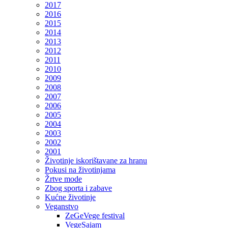
2017
2016
2015
2014
2013
2012
2011
2010
2009
2008
2007
2006
2005
2004
2003
2002
2001
Životinje iskorištavane za hranu
Pokusi na životinjama
Žrtve mode
Zbog sporta i zabave
Kućne životinje
Veganstvo
ZeGeVege festival
VegeSajam