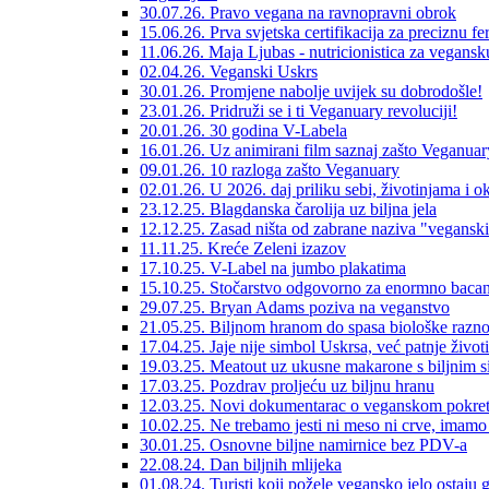
30.07.26. Pravo vegana na ravnopravni obrok
15.06.26. Prva svjetska certifikacija za preciznu f
11.06.26. Maja Ljubas - nutricionistica za vegans
02.04.26. Veganski Uskrs
30.01.26. Promjene nabolje uvijek su dobrodošle!
23.01.26. Pridruži se i ti Veganuary revoluciji!
20.01.26. 30 godina V-Labela
16.01.26. Uz animirani film saznaj zašto Veganuar
09.01.26. 10 razloga zašto Veganuary
02.01.26. U 2026. daj priliku sebi, životinjama i o
23.12.25. Blagdanska čarolija uz biljna jela
12.12.25. Zasad ništa od zabrane naziva "veganski
11.11.25. Kreće Zeleni izazov
17.10.25. V-Label na jumbo plakatima
15.10.25. Stočarstvo odgovorno za enormno bacan
29.07.25. Bryan Adams poziva na veganstvo
21.05.25. Biljnom hranom do spasa biološke raznol
17.04.25. Jaje nije simbol Uskrsa, već patnje životi
19.03.25. Meatout uz ukusne makarone s biljnim 
17.03.25. Pozdrav proljeću uz biljnu hranu
12.03.25. Novi dokumentarac o veganskom pokre
10.02.25. Ne trebamo jesti ni meso ni crve, imamo 
30.01.25. Osnovne biljne namirnice bez PDV-a
22.08.24. Dan biljnih mlijeka
01.08.24. Turisti koji požele vegansko jelo ostaju 