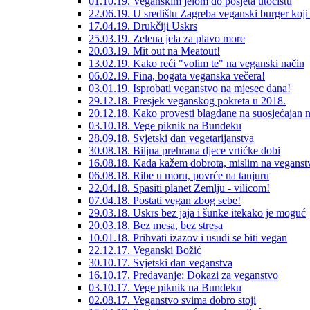
01.10.19. Veganskim jelom do posjeta utočištu
22.06.19. U središtu Zagreba veganski burger koji 
17.04.19. Drukčiji Uskrs
25.03.19. Zelena jela za plavo more
20.03.19. Mit out na Meatout!
13.02.19. Kako reći "volim te" na veganski način
06.02.19. Fina, bogata veganska večera!
03.01.19. Isprobati veganstvo na mjesec dana!
29.12.18. Presjek veganskog pokreta u 2018.
20.12.18. Kako provesti blagdane na suosjećajan 
03.10.18. Vege piknik na Bundeku
28.09.18. Svjetski dan vegetarijanstva
30.08.18. Biljna prehrana djece vrtićke dobi
16.08.18. Kada kažem dobrota, mislim na veganst
06.08.18. Ribe u moru, povrće na tanjuru
22.04.18. Spasiti planet Zemlju - vilicom!
07.04.18. Postati vegan zbog sebe!
29.03.18. Uskrs bez jaja i šunke itekako je moguć
20.03.18. Bez mesa, bez stresa
10.01.18. Prihvati izazov i usudi se biti vegan
22.12.17. Veganski Božić
30.10.17. Svjetski dan veganstva
16.10.17. Predavanje: Dokazi za veganstvo
03.10.17. Vege piknik na Bundeku
02.08.17. Veganstvo svima dobro stoji