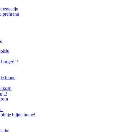
ermentaciju
ku prehranu
y
kolišu
 burgeri"!
je hrane
ikosti
nja!
sirom
tu
obilje biljne hrane!
gladni