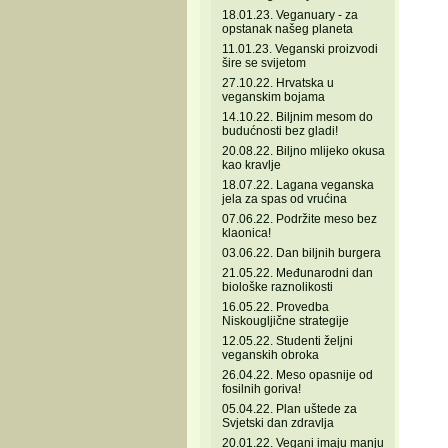
18.01.23. Veganuary - za
opstanak našeg planeta
11.01.23. Veganski proizvodi
šire se svijetom
27.10.22. Hrvatska u
veganskim bojama
14.10.22. Biljnim mesom do
budućnosti bez gladi!
20.08.22. Biljno mlijeko okusa
kao kravlje
18.07.22. Lagana veganska
jela za spas od vrućina
07.06.22. Podržite meso bez
klaonica!
03.06.22. Dan biljnih burgera
21.05.22. Međunarodni dan
biološke raznolikosti
16.05.22. Provedba
Niskougljične strategije
12.05.22. Studenti željni
veganskih obroka
26.04.22. Meso opasnije od
fosilnih goriva!
05.04.22. Plan uštede za
Svjetski dan zdravlja
20.01.22. Vegani imaju manju