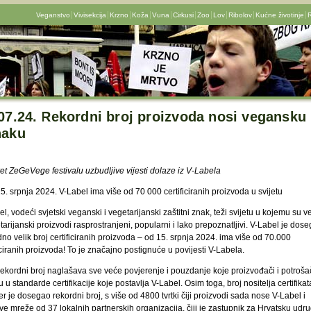
Veganstvo
Vivisekcija
Krzno
Koža
Vuna
Cirkusi
Zoo
Lov
Ribolov
Kućne životinje
R
07.24. Rekordni broj proizvoda nosi vegansku
naku
et ZeGeVege festivalu uzbudljive vijesti dolaze iz V-Labela
5. srpnja 2024. V-Label ima više od 70 000 certificiranih proizvoda u svijetu
l, vodeći svjetski veganski i vegetarijanski zaštitni znak, teži svijetu u kojemu su 
tarijanski proizvodi rasprostranjeni, popularni i lako prepoznatljivi. V-Label je dos
no velik broj certificiranih proizvoda – od 15. srpnja 2024. ima više od 70.000
iciranih proizvoda! To je značajno postignuće u povijesti V-Labela.
rekordni broj naglašava sve veće povjerenje i pouzdanje koje proizvođači i potroša
 u standarde certifikacije koje postavlja V-Label. Osim toga, broj nositelja certifikat
r je dosegao rekordni broj, s više od 4800 tvrtki čiji proizvodi sada nose V-Label i
ve mreže od 37 lokalnih partnerskih organizacija, čiji je zastupnik za Hrvatsku udr