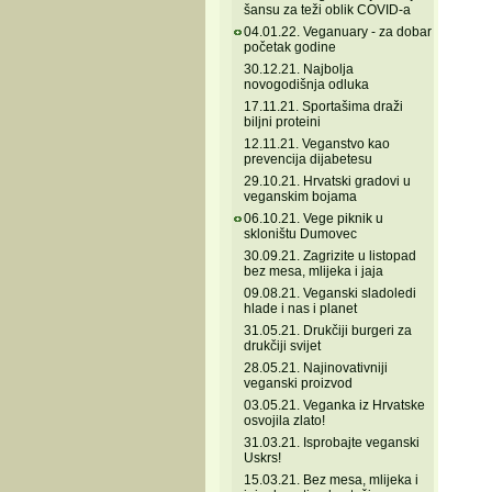
šansu za teži oblik COVID-a
04.01.22. Veganuary - za dobar
početak godine
30.12.21. Najbolja
novogodišnja odluka
17.11.21. Sportašima draži
biljni proteini
12.11.21. Veganstvo kao
prevencija dijabetesu
29.10.21. Hrvatski gradovi u
veganskim bojama
06.10.21. Vege piknik u
skloništu Dumovec
30.09.21. Zagrizite u listopad
bez mesa, mlijeka i jaja
09.08.21. Veganski sladoledi
hlade i nas i planet
31.05.21. Drukčiji burgeri za
drukčiji svijet
28.05.21. Najinovativniji
veganski proizvod
03.05.21. Veganka iz Hrvatske
osvojila zlato!
31.03.21. Isprobajte veganski
Uskrs!
15.03.21. Bez mesa, mlijeka i