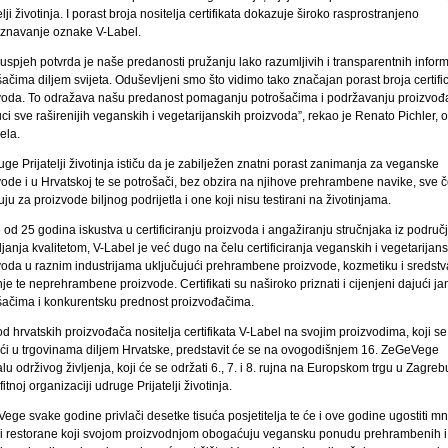
elji životinja. I porast broja nositelja certifikata dokazuje široko rasprostranjeno
znavanje oznake V-Label.
uspjeh potvrda je naše predanosti pružanju lako razumljivih i transparentnih inform
ačima diljem svijeta. Oduševljeni smo što vidimo tako značajan porast broja certific
voda. To odražava našu predanost pomaganju potrošačima i podržavanju proizvođ
ci sve raširenijih veganskih i vegetarijanskih proizvoda”, rekao je Renato Pichler, 
ela.
uge Prijatelji životinja ističu da je zabilježen znatni porast zanimanja za veganske
vode i u Hrvatskoj te se potrošači, bez obzira na njihove prehrambene navike, sve 
ju za proizvode biljnog podrijetla i one koji nisu testirani na životinjama.
 od 25 godina iskustva u certificiranju proizvoda i angažiranju stručnjaka iz područ
janja kvalitetom, V-Label je već dugo na čelu certificiranja veganskih i vegetarijans
voda u raznim industrijama uključujući prehrambene proizvode, kozmetiku i sredstv
je te neprehrambene proizvode. Certifikati su naširoko priznati i cijenjeni dajući j
šačima i konkurentsku prednost proizvođačima.
d hrvatskih proizvođača nositelja certifikata V-Label na svojim proizvodima, koji 
ći u trgovinama diljem Hrvatske, predstavit će se na ovogodišnjem 16. ZeGeVege
alu održivog življenja, koji će se održati 6., 7. i 8. rujna na Europskom trgu u Zagreb
itnoj organizaciji udruge Prijatelji životinja.
ege svake godine privlači desetke tisuća posjetitelja te će i ove godine ugostiti m
e i restorane koji svojom proizvodnjom obogaćuju vegansku ponudu prehrambenih i