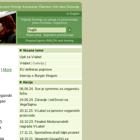
ecepti
Peticije
Kampanje
Članstvo
Info lista
Donacije
In English
Prijatelji životinja su udruga za promoviranje
prava životinja i veganstva
Mapa weba
Napredno pretraživanje
Preporučujemo AVALON web hosting
Vezane teme
Upit za V-label
V-label
[ Galerija ]
|
More
EU definirao pojmove
Intervju s Burger Kingom
Akcije
06.06.24. Sve je spremno za vegansku
feštu
veganski
24.05.24. Zdravlje i održivost na
egao
VegeSajmu
20.11.23. V-Label za jamstvo veganskih
proizvoda
či
16.10.23. Finalisti Međunarodnih
nagrada V-Label
a
17.11.21. Sportašima draži biljni proteini
uga
18.10.21. Veganski ćevapčići za