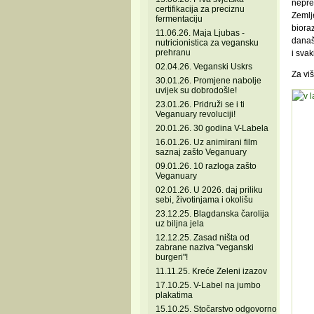
nepre
certifikacija za preciznu
Zemlje
fermentaciju
bioraz
11.06.26. Maja Ljubas -
današ
nutricionistica za vegansku
prehranu
i sva
02.04.26. Veganski Uskrs
Za viš
30.01.26. Promjene nabolje
uvijek su dobrodošle!
23.01.26. Pridruži se i ti
Veganuary revoluciji!
20.01.26. 30 godina V-Labela
16.01.26. Uz animirani film
saznaj zašto Veganuary
09.01.26. 10 razloga zašto
Veganuary
02.01.26. U 2026. daj priliku
sebi, životinjama i okolišu
23.12.25. Blagdanska čarolija
uz biljna jela
12.12.25. Zasad ništa od
zabrane naziva "veganski
burgeri"!
11.11.25. Kreće Zeleni izazov
17.10.25. V-Label na jumbo
plakatima
15.10.25. Stočarstvo odgovorno