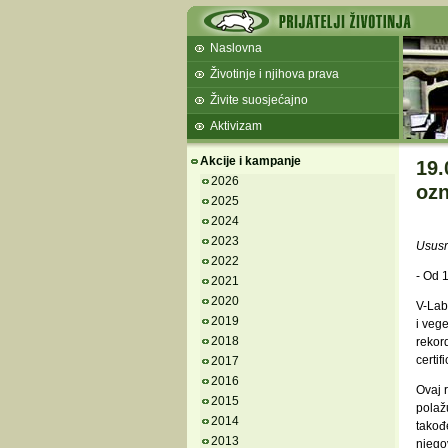
Naslovna
Životinje i njihova prava
Živite suosjećajno
Aktivizam
Akcije i kampanje
19.
2026
oz
2025
2024
2023
Ususr
2022
- Od 1
2021
2020
V-Labe
2019
i vege
2018
rekord
certif
2017
2016
Ovaj 
2015
polažu
2014
takođe
2013
njego