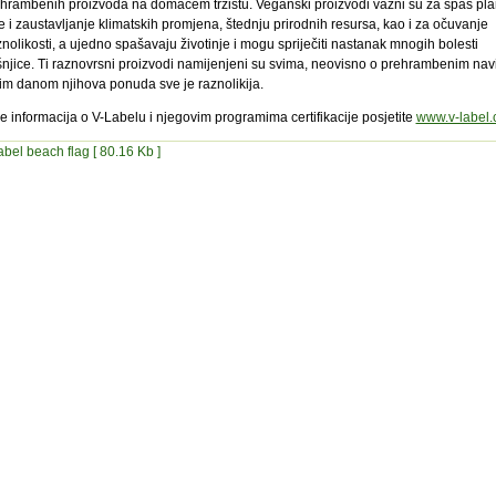
hrambenih proizvoda na domaćem tržištu. Veganski proizvodi važni su za spas pla
 i zaustavljanje klimatskih promjena, štednju prirodnih resursa, kao i za očuvanje
nolikosti, a ujedno spašavaju životinje i mogu spriječiti nastanak mnogih bolesti
njice. Ti raznovrsni proizvodi namijenjeni su svima, neovisno o prehrambenim na
kim danom njihova ponuda sve je raznolikija.
e informacija o V-Labelu i njegovim programima certifikacije posjetite
www.v-label