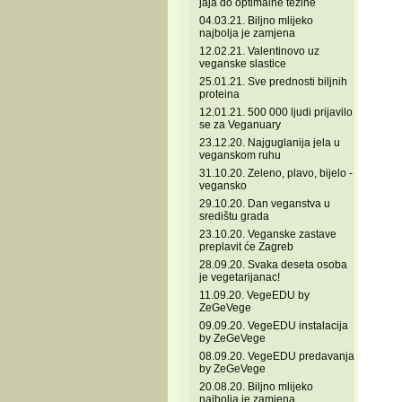
jaja do optimalne težine
04.03.21. Biljno mlijeko
najbolja je zamjena
12.02.21. Valentinovo uz
veganske slastice
25.01.21. Sve prednosti biljnih
proteina
12.01.21. 500 000 ljudi prijavilo
se za Veganuary
23.12.20. Najguglanija jela u
veganskom ruhu
31.10.20. Zeleno, plavo, bijelo -
vegansko
29.10.20. Dan veganstva u
središtu grada
23.10.20. Veganske zastave
preplavit će Zagreb
28.09.20. Svaka deseta osoba
je vegetarijanac!
11.09.20. VegeEDU by
ZeGeVege
09.09.20. VegeEDU instalacija
by ZeGeVege
08.09.20. VegeEDU predavanja
by ZeGeVege
20.08.20. Biljno mlijeko
najbolja je zamjena