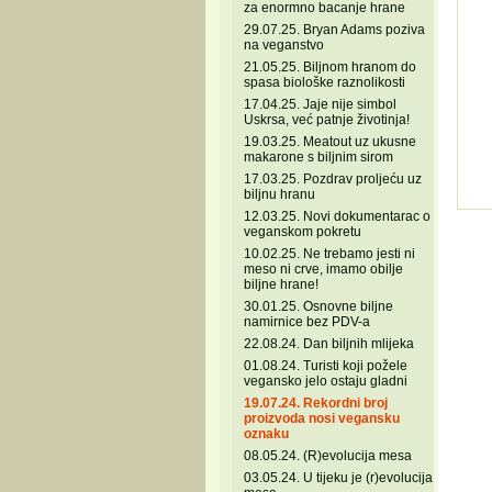
za enormno bacanje hrane
29.07.25. Bryan Adams poziva
na veganstvo
21.05.25. Biljnom hranom do
spasa biološke raznolikosti
17.04.25. Jaje nije simbol
Uskrsa, već patnje životinja!
19.03.25. Meatout uz ukusne
makarone s biljnim sirom
17.03.25. Pozdrav proljeću uz
biljnu hranu
12.03.25. Novi dokumentarac o
veganskom pokretu
10.02.25. Ne trebamo jesti ni
meso ni crve, imamo obilje
biljne hrane!
30.01.25. Osnovne biljne
namirnice bez PDV-a
22.08.24. Dan biljnih mlijeka
01.08.24. Turisti koji požele
vegansko jelo ostaju gladni
19.07.24. Rekordni broj
proizvoda nosi vegansku
oznaku
08.05.24. (R)evolucija mesa
03.05.24. U tijeku je (r)evolucija