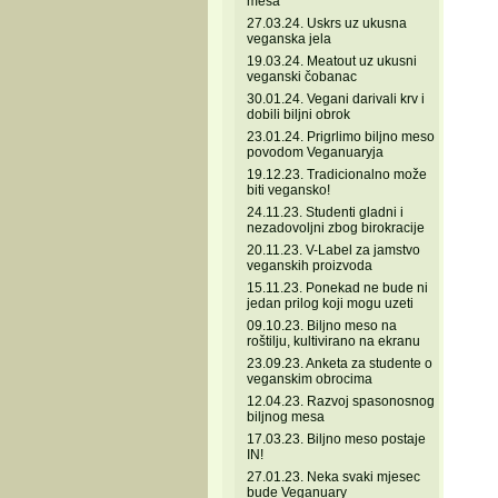
mesa
27.03.24. Uskrs uz ukusna
veganska jela
19.03.24. Meatout uz ukusni
veganski čobanac
30.01.24. Vegani darivali krv i
dobili biljni obrok
23.01.24. Prigrlimo biljno meso
povodom Veganuaryja
19.12.23. Tradicionalno može
biti vegansko!
24.11.23. Studenti gladni i
nezadovoljni zbog birokracije
20.11.23. V-Label za jamstvo
veganskih proizvoda
15.11.23. Ponekad ne bude ni
jedan prilog koji mogu uzeti
09.10.23. Biljno meso na
roštilju, kultivirano na ekranu
23.09.23. Anketa za studente o
veganskim obrocima
12.04.23. Razvoj spasonosnog
biljnog mesa
17.03.23. Biljno meso postaje
IN!
27.01.23. Neka svaki mjesec
bude Veganuary