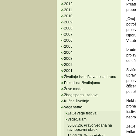
2012
Prijat
prepo
2011
2010
„Ovaj 
2009
potroš
2008
proiz
2007
isporu
2006
V-Lab
2005
Iz udr
2004
proiz
2003
odluču
2002
S više
2001
upravl
Životinje iskorištavane za hranu
proiz
Pokusi na životinjama
čišćen
Žrtve mode
potro
Zbog sporta i zabave
Neki o
Kućne životinje
prona
Veganstvo
festiv
ZeGeVege festival
neprof
VegeSajam
30.07.26. Pravo vegana na
ZeGeV
ravnopravni obrok
tvrtk
15.06.26. Prva svjetska