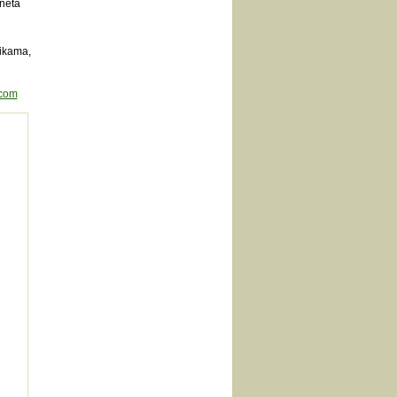
neta
vikama,
.com