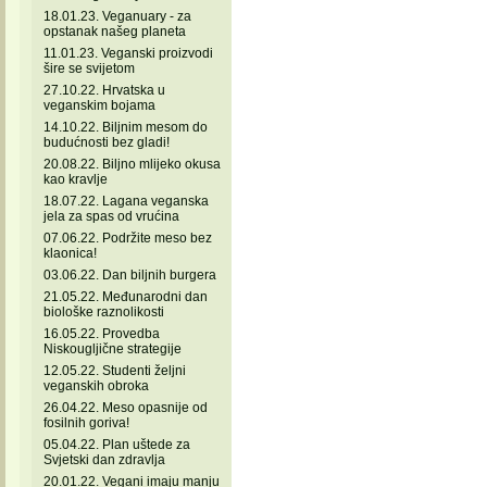
18.01.23. Veganuary - za
opstanak našeg planeta
11.01.23. Veganski proizvodi
šire se svijetom
27.10.22. Hrvatska u
veganskim bojama
14.10.22. Biljnim mesom do
budućnosti bez gladi!
20.08.22. Biljno mlijeko okusa
kao kravlje
18.07.22. Lagana veganska
jela za spas od vrućina
07.06.22. Podržite meso bez
klaonica!
03.06.22. Dan biljnih burgera
21.05.22. Međunarodni dan
biološke raznolikosti
16.05.22. Provedba
Niskougljične strategije
12.05.22. Studenti željni
veganskih obroka
26.04.22. Meso opasnije od
fosilnih goriva!
05.04.22. Plan uštede za
Svjetski dan zdravlja
20.01.22. Vegani imaju manju