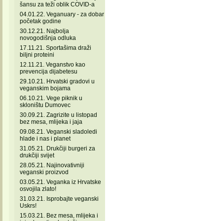
šansu za teži oblik COVID-a
04.01.22. Veganuary - za dobar
početak godine
30.12.21. Najbolja
novogodišnja odluka
17.11.21. Sportašima draži
biljni proteini
12.11.21. Veganstvo kao
prevencija dijabetesu
29.10.21. Hrvatski gradovi u
veganskim bojama
06.10.21. Vege piknik u
skloništu Dumovec
30.09.21. Zagrizite u listopad
bez mesa, mlijeka i jaja
09.08.21. Veganski sladoledi
hlade i nas i planet
31.05.21. Drukčiji burgeri za
drukčiji svijet
28.05.21. Najinovativniji
veganski proizvod
03.05.21. Veganka iz Hrvatske
osvojila zlato!
31.03.21. Isprobajte veganski
Uskrs!
15.03.21. Bez mesa, mlijeka i