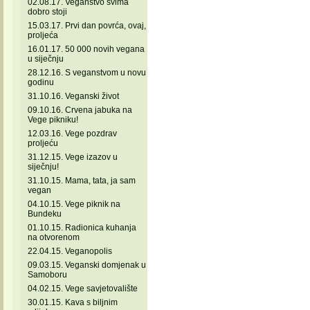
02.08.17. Veganstvo svima
dobro stoji
15.03.17. Prvi dan povrća, ovaj,
proljeća
16.01.17. 50 000 novih vegana
u siječnju
28.12.16. S veganstvom u novu
godinu
31.10.16. Veganski život
09.10.16. Crvena jabuka na
Vege pikniku!
12.03.16. Vege pozdrav
proljeću
31.12.15. Vege izazov u
siječnju!
31.10.15. Mama, tata, ja sam
vegan
04.10.15. Vege piknik na
Bundeku
01.10.15. Radionica kuhanja
na otvorenom
22.04.15. Veganopolis
09.03.15. Veganski domjenak u
Samoboru
04.02.15. Vege savjetovalište
30.01.15. Kava s biljnim