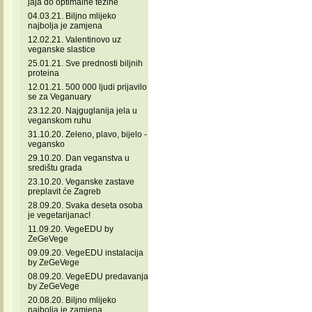
jaja do optimalne težine
04.03.21. Biljno mlijeko
najbolja je zamjena
12.02.21. Valentinovo uz
veganske slastice
25.01.21. Sve prednosti biljnih
proteina
12.01.21. 500 000 ljudi prijavilo
se za Veganuary
23.12.20. Najguglanija jela u
veganskom ruhu
31.10.20. Zeleno, plavo, bijelo -
vegansko
29.10.20. Dan veganstva u
središtu grada
23.10.20. Veganske zastave
preplavit će Zagreb
28.09.20. Svaka deseta osoba
je vegetarijanac!
11.09.20. VegeEDU by
ZeGeVege
09.09.20. VegeEDU instalacija
by ZeGeVege
08.09.20. VegeEDU predavanja
by ZeGeVege
20.08.20. Biljno mlijeko
najbolja je zamjena