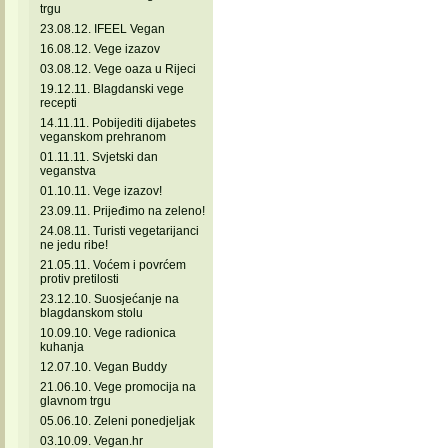
trgu
23.08.12. IFEEL Vegan
16.08.12. Vege izazov
03.08.12. Vege oaza u Rijeci
19.12.11. Blagdanski vege
recepti
14.11.11. Pobijediti dijabetes
veganskom prehranom
01.11.11. Svjetski dan
veganstva
01.10.11. Vege izazov!
23.09.11. Prijeđimo na zeleno!
24.08.11. Turisti vegetarijanci
ne jedu ribe!
21.05.11. Voćem i povrćem
protiv pretilosti
23.12.10. Suosjećanje na
blagdanskom stolu
10.09.10. Vege radionica
kuhanja
12.07.10. Vegan Buddy
21.06.10. Vege promocija na
glavnom trgu
05.06.10. Zeleni ponedjeljak
03.10.09. Vegan.hr