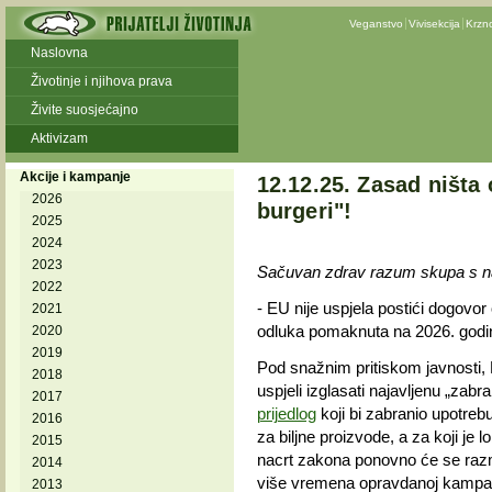
Veganstvo
Vivisekcija
Krzn
Naslovna
Životinje i njihova prava
Živite suosjećajno
Aktivizam
Akcije i kampanje
12.12.25. Zasad ništa
2026
burgeri"!
2025
2024
2023
Sačuvan zdrav razum skupa s naz
2022
- EU nije uspjela postići dogovo
2021
odluka pomaknuta na 2026. godi
2020
2019
Pod snažnim pritiskom javnosti, 
2018
uspjeli izglasati najavljenu „zab
2017
prijedlog
koji bi zabranio upotrebu
2016
za biljne proizvode, a za koji je l
2015
nacrt zakona ponovno će se razmat
2014
više vremena opravdanoj kampanj
2013