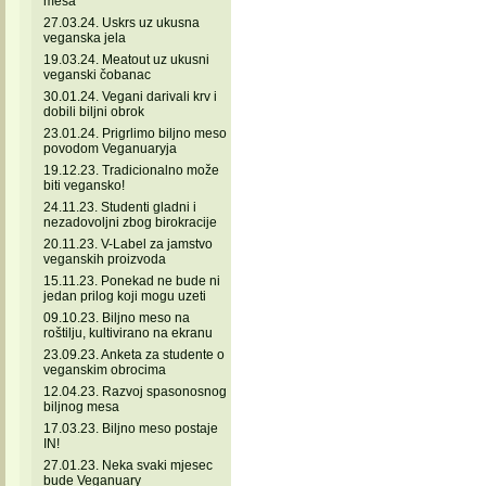
mesa
27.03.24. Uskrs uz ukusna
veganska jela
19.03.24. Meatout uz ukusni
veganski čobanac
30.01.24. Vegani darivali krv i
dobili biljni obrok
23.01.24. Prigrlimo biljno meso
povodom Veganuaryja
19.12.23. Tradicionalno može
biti vegansko!
24.11.23. Studenti gladni i
nezadovoljni zbog birokracije
20.11.23. V-Label za jamstvo
veganskih proizvoda
15.11.23. Ponekad ne bude ni
jedan prilog koji mogu uzeti
09.10.23. Biljno meso na
roštilju, kultivirano na ekranu
23.09.23. Anketa za studente o
veganskim obrocima
12.04.23. Razvoj spasonosnog
biljnog mesa
17.03.23. Biljno meso postaje
IN!
27.01.23. Neka svaki mjesec
bude Veganuary