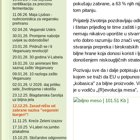
pokušaju zabrane, a 63 % njih ni
certifikacija za preciznu
fermentaciju
tom pitanju.
11.06.26. Maja Ljubas -
nutricionistica za vegansku
Prijatelji životinja pozdravljaju
prehranu
i štetan prijedlog te time zaštiti
02.04.26. Veganski Uskrs
nemaju nikakvo uporište u stvarn
30.01.26. Promjene nabolje
vrlo dobro razumiju što znači veg
uvijek su dobrodošle!
stvaranja prepreka i birokratskih 
23.01.26. Pridruži se i ti
Veganuary revoluciji!
biljne hrane koja donosi koristi i l
20.01.26. 30 godina V-Labela
donošenjem niskougljičnih strategij
16.01.26. Uz animirani film
saznaj zašto Veganuary
Pozivaju sve da i dalje potpisuju
09.01.26. 10 razloga zašto
kojom se traži da EU u potpunosti
Veganuary
„kobasica” za biljne proizvode. V
02.01.26. U 2026. daj priliku
sebi, životinjama i okolišu
je u vodiču „(R)evolucija mesa”,
23.12.25. Blagdanska čarolija
uz biljna jela
12.12.25. Zasad ništa od
zabrane naziva "veganski
burgeri"!
11.11.25. Kreće Zeleni izazov
17.10.25. V-Label na jumbo
plakatima
15.10.25. Stočarstvo odgovorno