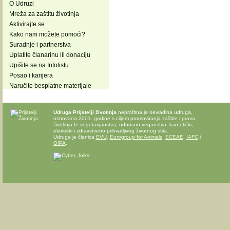
O Udruzi
Mreža za zaštitu životinja
Aktivirajte se
Kako nam možete pomoći?
Suradnje i partnerstva
Uplatite članarinu ili donaciju
Upišite se na Infolistu
Posao i karijera
Naručite besplatne materijale
Udruga Prijatelji životinja
neprofitna je nevladina udruga,
osnovana 2001. godine s ciljem promoviranja zaštite i prava
životinja te vegetarijanstva, odnosno veganstva, kao etički,
ekološki i zdravstveno prihvatljivog životnog stila.
Udruga je članica
EVU
,
Eurogroup for Animals
,
ECEAE
,
IAFC
i
OIPA
.