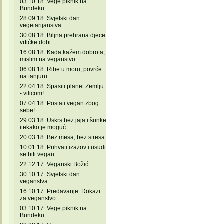
03.10.18. Vege piknik na
Bundeku
28.09.18. Svjetski dan
vegetarijanstva
30.08.18. Biljna prehrana djece
vrtićke dobi
16.08.18. Kada kažem dobrota,
mislim na veganstvo
06.08.18. Ribe u moru, povrće
na tanjuru
22.04.18. Spasiti planet Zemlju
- vilicom!
07.04.18. Postati vegan zbog
sebe!
29.03.18. Uskrs bez jaja i šunke
itekako je moguć
20.03.18. Bez mesa, bez stresa
10.01.18. Prihvati izazov i usudi
se biti vegan
22.12.17. Veganski Božić
30.10.17. Svjetski dan
veganstva
16.10.17. Predavanje: Dokazi
za veganstvo
03.10.17. Vege piknik na
Bundeku