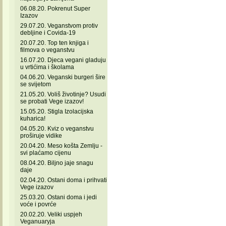
06.08.20. Pokrenut Super
Izazov
29.07.20. Veganstvom protiv
debljine i Covida-19
20.07.20. Top ten knjiga i
filmova o veganstvu
16.07.20. Djeca vegani gladuju
u vrtićima i školama
04.06.20. Veganski burgeri šire
se svijetom
21.05.20. Voliš životinje? Usudi
se probati Vege izazov!
15.05.20. Stigla Izolacijska
kuharica!
04.05.20. Kviz o veganstvu
proširuje vidike
20.04.20. Meso košta Zemlju -
svi plaćamo cijenu
08.04.20. Biljno jaje snagu
daje
02.04.20. Ostani doma i prihvati
Vege izazov
25.03.20. Ostani doma i jedi
voće i povrće
20.02.20. Veliki uspjeh
Veganuaryja