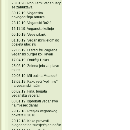
23.01.20. Popularni Veganuary
se zahuktava
30.12.19. Veganska
novogodišnja odluka
23.12.19. Veganski Božić
16.11.19. Vegansko kolinje
05.10.19. Vege piknik
01.10.19. Veganskim jelom do
posjeta utočištu
22.06.19. U središtu Zagreba
veganski burger koji krvari
17.04.19. Drukčiji Uskrs
25.03.19. Zelena jela za plavo
more
20.03.19. Mit out na Meatout!
13.02.19. Kako reći "volim te"
na veganski način
06.02.19. Fina, bogata
veganska večera!
03.01.19. Isprobati veganstvo
na mjesec dana!
29.12.18. Presjek veganskog
pokreta u 2018.
20.12.18. Kako provesti
blagdane na suosjećajan način