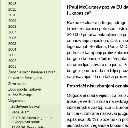
2012
I Paul McCartney poziva EU d
2011
i „kobasica”
2010
2009
Razne ekološke udruge, udruge za
2008
hrane, restorani i potrošači oštr
2007
340 000 potpisa prikupljeno je pu
2006
odbacivanje prijedloga. Čak su s
2005
legendarnih Beatlesa, Paula McCar
2004
pridružile kampanji protiv zabran
2003
burgeri i kobasice ‘biljni’, ‘vegetar
2002
razumni ljudi shvate što jedu.” P
2001
burgeri” pomažu da se biljni proiz
Životinje iskorištavane za hranu
naglašavajući da su takvi proizvod
Pokusi na životinjama
Žrtve mode
Potrošači nisu zbunjeni ozna
Zbog sporta i zabave
Odgoda je dobra vijest i za proizv
Kućne životinje
Veganstvo
trošenje velikih iznosa na rediz
ZeGeVege festival
nizozemska zastupnica u Europsk
VegeSajam
kritičarki zabrane nazvavši ju „
30.07.26. Pravo vegana na
ispitanika, 96 % nizozemskih pot
ravnopravni obrok
jednostavno veganska kobasica. Š
15.06.26. Prva svjetska