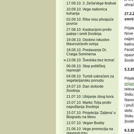
17.09.10. 3. ZeGeVege festival
uhvać
10.09.10. Vege radionica
kuhanja
27.2.
smrti
02.09.10. Ribe nisu plivajuće
povrće
Prijat
27.08.10. Kastracijom protiv
Nove 
patnje i smrti životinja
najpri
19.08.10. Osobno iskustvo
Mavrovićevih svinja
batin
Facebo
18.08.10. Predavanje Dr.
Craiga Sommersa
opasno
13.08.10. Švedska bez krzna!
životi
06.08.10. Stop političkoj
5.3.2
represiji!
04.08.10. Turisti uskraćeni za
Prijat
vegetarijansku ponudu
prijav
24.07.10. Dan slobode
relev
životinja
Sisku
21.07.10. Ubijanje zbog bora
Navodi
15.07.10. Marko Tolja protiv
i pru
napuštanja životinja
skrbi
15.07.10. Projekcija 'Zaljeva' u
Sisku 
Biogradu na Moru
životi
12.07.10. Vegan Buddy
21.06.10. Vege promocija na
6.3.2
glavnom trgu