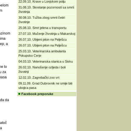
22.09.10. Krave u Lonjskom polju
ebelom
31.08.10. Skretanje pozornosti sa smrti
im
životinja
30.08.10. Tužba zbog smrti četiri
životinje
25.08.10. Smrt jelena u transportu
enzinom
27.07.10. Mučenje životinja u Makarskoj
jima
26.07.10. Ubijeni piton na Pelješcu
rep, a
26.07.10. Ubijeni piton na Pelješcu
25.03.10. Veterinarska ambulanta
Pokupsko Cerje
04.03.10. Veterinarska stanica u Sisku
me to
26.02.10. Nanošenje ozljeda i boli
u za
životinji
 masa
12.02.10. Zagrebački zoo vrt
09.11.09. Grad Dubrovnik ne smije biti
ubojica pasa
Facebook preporuke
ađa da
natoč
ka