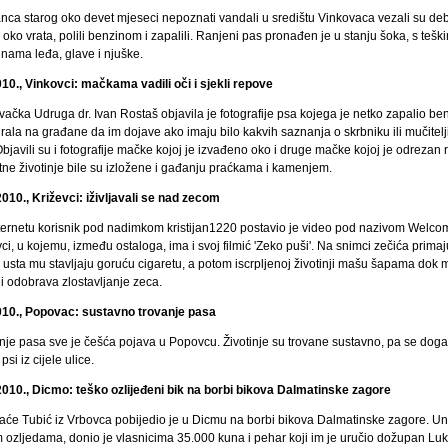
nca starog oko devet mjeseci nepoznati vandali u središtu Vinkovaca vezali su d
oko vrata, polili benzinom i zapalili. Ranjeni pas pronađen je u stanju šoka, s tešk
inama leđa, glave i njuške.
010., Vinkovci: mačkama vadili oči i sjekli repove
vačka Udruga dr. Ivan Rostaš objavila je fotografije psa kojega je netko zapalio b
irala na građane da im dojave ako imaju bilo kakvih saznanja o skrbniku ili mučitel
bjavili su i fotografije mačke kojoj je izvađeno oko i druge mačke kojoj je odrezan 
tne životinje bile su izložene i gađanju praćkama i kamenjem.
2010., Križevci: iživljavali se nad zecom
ternetu korisnik pod nadimkom kristijan1220 postavio je video pod nazivom Welco
ci, u kojemu, između ostaloga, ima i svoj filmić 'Zeko puši'. Na snimci zečića primaj
u usta mu stavljaju goruću cigaretu, a potom iscrpljenoj životinji mašu šapama dok
i odobrava zlostavljanje zeca.
010., Popovac: sustavno trovanje pasa
nje pasa sve je češća pojava u Popovcu. Životinje su trovane sustavno, pa se dog
psi iz cijele ulice.
2010., Dicmo: teško ozlijeđeni bik na borbi bikova Dalmatinske zagore
raće Tubić iz Vrbovca pobijedio je u Dicmu na borbi bikova Dalmatinske zagore. U
m ozljedama, donio je vlasnicima 35.000 kuna i pehar koji im je uručio dožupan Lu