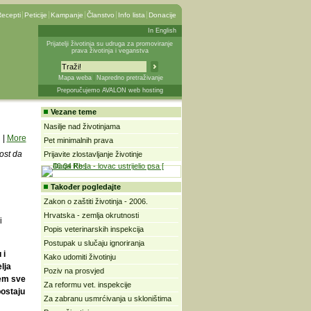
ecepti
Peticije
Kampanje
Članstvo
Info lista
Donacije
In English
Prijatelji životinja su udruga za promoviranje
prava životinja i veganstva
Mapa weba
Napredno pretraživanje
Preporučujemo AVALON web hosting
Vezane teme
Nasilje nad životinjama
|
More
Pet minimalnih prava
nost da
Prijavite zlostavljanje životinje
Također pogledajte
Zakon o zaštiti životinja - 2006.
Hrvatska - zemlja okrutnosti
i
Popis veterinarskih inspekcija
Postupak u slučaju ignoriranja
 i
Kako udomiti životinju
lja
Poziv na prosvjed
jem sve
Za reformu vet. inspekcije
postaju
Za zabranu usmrćivanja u skloništima