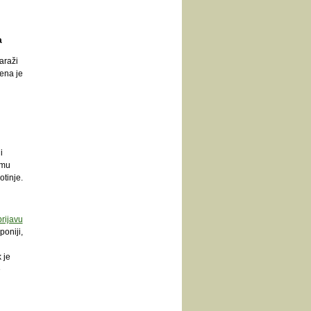
a
araži
ena je
i
 mu
otinje.
rijavu
oniji,
 je
e