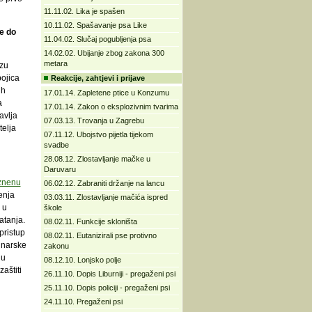
11.11.02. Lika je spašen
10.11.02. Spašavanje psa Like
e do
11.04.02. Slučaj pogubljenja psa
14.02.02. Ubijanje zbog zakona 300
metara
izu
ojica
Reakcije, zahtjevi i prijave
ih
17.01.14. Zapletene ptice u Konzumu
a
17.01.14. Zakon o eksplozivnim tvarima
avlja
07.03.13. Trovanja u Zagrebu
telja
07.11.12. Ubojstvo pijetla tijekom
svadbe
28.08.12. Zlostavljanje mačke u
Daruvaru
znenu
06.02.12. Zabraniti držanje na lancu
enja
03.03.11. Zlostavljanje mačića ispred
 u
škole
atanja.
08.02.11. Funkcije skloništa
pristup
08.02.11. Eutanizirali pse protivno
inarske
zakonu
 u
08.12.10. Lonjsko polje
aštiti
26.11.10. Dopis Liburniji - pregaženi psi
25.11.10. Dopis policiji - pregaženi psi
24.11.10. Pregaženi psi