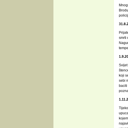
Mnogi
Brodu 
polici
31.8.
Prijat
smrti 
Nagur
temper
1.9.2
Svijet
štenc
koji s
sebi n
baciti
pozna
1.11.
Tijek
upuca
kojem
najavi