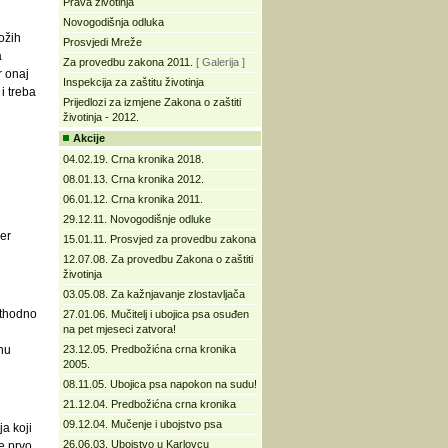
Prava životinja
Novogodišnja odluka
ožih
Prosvjedi Mreže
a
Za provedbu zakona 2011.
[ Galerija ]
r onaj
Inspekcija za zaštitu životinja
i treba
Prijedlozi za izmjene Zakona o zaštiti
životinja - 2012.
Akcije
04.02.19. Crna kronika 2018.
08.01.13. Crna kronika 2012.
06.01.12. Crna kronika 2011.
29.12.11. Novogodišnje odluke
er
15.01.11. Prosvjed za provedbu zakona
12.07.08. Za provedbu Zakona o zaštiti
životinja
03.05.08. Za kažnjavanje zlostavljača
ethodno
27.01.06. Mučitelj i ubojica psa osuđen
na pet mjeseci zatvora!
nu
23.12.05. Predbožićna crna kronika
2005.
08.11.05. Ubojica psa napokon na sudu!
21.12.04. Predbožićna crna kronika
09.12.04. Mučenje i ubojstvo psa
a koji
26.06.03. Ubojstvo u Karlovcu
e prvo