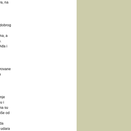
va, na
 dobrog
na, a
.
iđa i
trovane
u
anje
u i
ima su
više od
oda
g udara