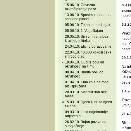
15.06.10. Obvezno
Mješa
mikročipiranje pasa
žicom 
13.06.10. Spasimo oceane da
opekl
spasimo planet
6.3.2
05.06.10. Zeleni ponedjeljak
05.06.10. 1. VegeSajam
Vinko
29.05.10. Sir i vrhnje, a bez
i apel
kravljeg mlijeka
psa. O
24.04.10. Etično obrazovanje
nesre
22.04.10. 40.000 kokoši čeka
smrt od gladi!
29.3.
19.04.10. 'Budite bolji od
okrutnosti' na filmu!
Na in
Križev
08.04.10. Budite bolji od
okrutnosti
uši i 
01.04.10. Krila koja ne mogu
psuje 
biti ispružena
1.4.2
20.03.10. Svjetski dan bez
mesa
Trova
15.03.10. Djeca ljudi za djecu
umiru 
tuljana
09.03.10. Lista najokrutnije
21.4.
odjevenih
26.02.10. Bojan poziva na
Bik b
suosjećanje
teški