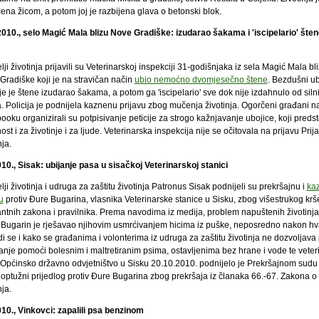
ena žicom, a potom joj je razbijena glava o betonski blok.
2010., selo Magić Mala blizu Nove Gradiške: izudarao šakama i 'iscipelario' šten
elji životinja prijavili su Veterinarskoj inspekciji 31-godišnjaka iz sela Magić Mala bl
Gradiške koji je na stravičan način
ubio nemoćno dvomjesečno štene
. Bezdušni ub
je je štene izudarao šakama, a potom ga 'iscipelario' sve dok nije izdahnulo od siln
a. Policija je podnijela kaznenu prijavu zbog mučenja životinja. Ogorčeni građani n
oku organizirali su potpisivanje peticije za strogo kažnjavanje ubojice, koji predst
st i za životinje i za ljude. Veterinarska inspekcija nije se očitovala na prijavu Prija
nja.
010., Sisak: ubijanje pasa u sisačkoj Veterinarskoj stanici
elji životinja i udruga za zaštitu životinja Patronus Sisak podnijeli su prekršajnu i
ka
u
protiv Đure Bugarina, vlasnika Veterinarske stanice u Sisku, zbog višestrukog krš
antnih zakona i pravilnika. Prema navodima iz medija, problem napuštenih životinja
 Bugarin je rješavao njihovim usmrćivanjem hicima iz puške, neposredno nakon hv
 se i kako se građanima i volonterima iz udruga za zaštitu životinja ne dozvoljava 
žanje pomoći bolesnim i maltretiranim psima, ostavljenima bez hrane i vode te veter
. Općinsko državno odvjetništvo u Sisku 20.10.2010. podnijelo je Prekršajnom sudu
optužni prijedlog protiv Đure Bugarina zbog prekršaja iz članaka 66.-67. Zakona o z
nja.
010., Vinkovci: zapalili psa benzinom