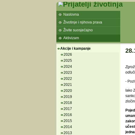
Naslovna
Životinje i njihova prava
Živite suosjećajno
Aktivizam
Akcije i kampanje
28.
2026
2025
2024
Zgrože
odluč
2023
2022
- Poz
2021
Iako Z
2020
sankci
2019
zločin
2018
2017
Pojedi
2016
umanj
2015
zakon
učesta
2014
jedna
2013