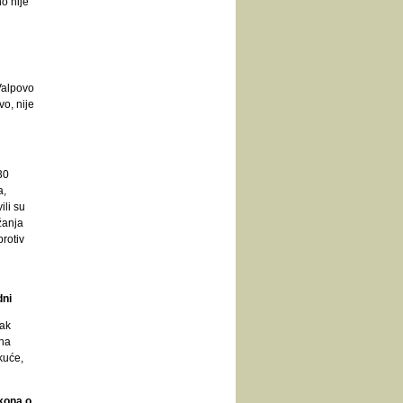
o nije
Valpovo
vo, nije
30
a,
ili su
žanja
protiv
dni
-ak
ana
kuće,
akona o