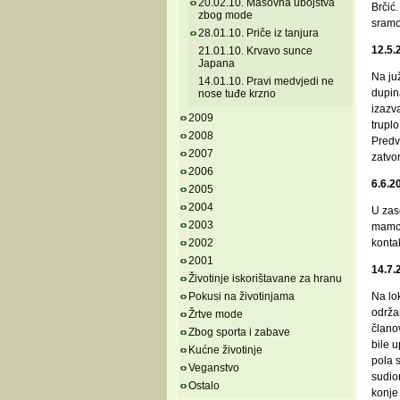
20.02.10. Masovna ubojstva
Brčić.
zbog mode
sramot
28.01.10. Priče iz tanjura
12.5.
21.01.10. Krvavo sunce
Japana
Na juž
14.01.10. Pravi medvjedi ne
dupin
nose tuđe krzno
izazva
2009
truplo
2008
Predv
2007
zatvor
2006
6.6.2
2005
2004
U zas
2003
mamce
2002
konta
2001
14.7.
Životinje iskorištavane za hranu
Pokusi na životinjama
Na lok
održan
Žrtve mode
članov
Zbog sporta i zabave
bile u
Kućne životinje
pola 
Veganstvo
sudio
Ostalo
konje 