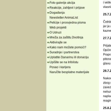
i veli
Foto galerije akcija
vlasn
Reakcije, zahtjevi i prijave
Događanja
25.7.
Newsletter AnimaList
Četrd
Peticije i prosvjedna pisma
jer j
Web projekti
kazne
O Udruzi
Mreža za zaštitu životinja
27.7.
Aktivirajte se
Prijat
Kako nam možete pomoći?
Općin
Suradnje i partnerstva
Prapr
Uplatite članarinu ili donaciju
piton
Upišite se na Infolistu
glavu 
Posao i karijera
28.7.
Naručite besplatne materijale
Nakon 
zbog 
zaveza
nehum
naplać
reagir
25.8.