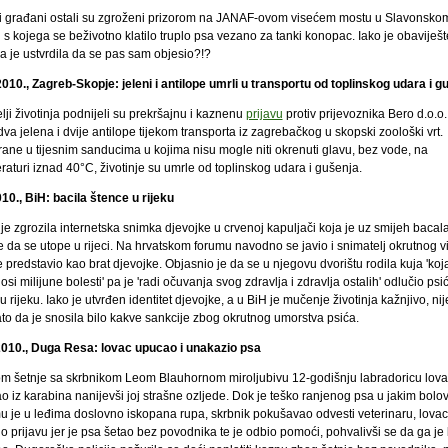
 građani ostali su zgroženi prizorom na JANAF-ovom visećem mostu u Slavonsko
s kojega se beživotno klatilo truplo psa vezano za tanki konopac. Iako je obaviješt
ja je ustvrdila da se pas sam objesio?!?
2010., Zagreb-Skopje: jeleni i antilope umrli u transportu od toplinskog udara i g
elji životinja podnijeli su prekršajnu i kaznenu
prijavu
protiv prijevoznika Bero d.o.o
dva jelena i dvije antilope tijekom transporta iz zagrebačkog u skopski zoološki vrt.
ane u tijesnim sanducima u kojima nisu mogle niti okrenuti glavu, bez vode, na
aturi iznad 40°C, životinje su umrle od toplinskog udara i gušenja.
010., BiH: bacila štence u rijeku
 je zgrozila internetska snimka djevojke u crvenoj kapuljači koja je uz smijeh bacal
e da se utope u rijeci. Na hrvatskom forumu navodno se javio i snimatelj okrutnog v
e predstavio kao brat djevojke. Objasnio je da se u njegovu dvorištu rodila kuja 'koj
osi milijune bolesti' pa je 'radi očuvanja svog zdravlja i zdravlja ostalih' odlučio psi
 u rijeku. Iako je utvrđen identitet djevojke, a u BiH je mučenje životinja kažnjivo, nij
to da je snosila bilo kakve sankcije zbog okrutnog umorstva psića.
2010., Duga Resa: lovac upucao i unakazio psa
om šetnje sa skrbnikom Leom Blauhornom miroljubivu 12-godišnju labradoricu lova
o iz karabina nanijevši joj strašne ozljede. Dok je teško ranjenog psa u jakim bolo
u je u leđima doslovno iskopana rupa, skrbnik pokušavao odvesti veterinaru, lovac
o prijavu jer je psa šetao bez povodnika te je odbio pomoći, pohvalivši se da ga je