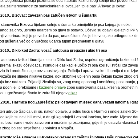
o. Dugoreška policija požurila se doći naplatiti kaznu zbog šetnje bez povodnika, n
la zainteresiranost za sankcioniranje lovca, jer ‘to je pas’. A 'lovac je lovac'.
.2010., Bizovac: zavezan pas zatučen letvom u šumarku
stanovnika Bizovca tijekom šetnje u šumarku primijetilo je psa kojega je netko,
anog za drvo, usmrtio udarcem po glavi te ostavio. Očevid su obavili djelatnici PP 
nji veterinara koji je potvrdio da pas, unatoč tomu što je bio vrlo jako pritegnut uz dr
od gušenja već od divljačkog udarca tupim predmetom u glavu.
.2010., Diklo kod Zadra: vozač autobusa pregazio i ubio tri psa
 autobusa tvrtke Liburnija d.o.o. u Diklu kod Zadra, usprkos ograničenju brzine od 
prema iskazu očevidaca, stisnuo je gas kad je uočio tri psa koji su istrčali iza zavoj
io ih i produžio dalje bez zaustavljanja. Policija i uprava tvrtke Liburnija d.o.o. izjav
vozaču ne slijede nikakve kazne, dok skrbnike ubijenih pasa čekaju kazne zbog dr
nja bez nadzora. Prijatelji životinja su, zbog ovog opasnog i neetičnog postupanja, 
a podnijeli prekršajne i
kaznene prijave
zbog usmrćivanja pasa, kršenja prometnih
a i ugrožavanja života te zatražili njegov
otkaz
.
.2010., Harmica kod Zaprešića: psi ostavljeni mjesec dana vezani lancima i gla
eri udruge Šapica ušli su, nakon dojave, u jednu kuću u Harmici i ondje zatekli 20
od kojih su neki bili mrtvi, a drugi izgladnjeli i vezani lancima, bez vode. Mjesec d
i su bez hrane i vode zatvoreni u mračnim prostorijama, gdje ih je ostavila vlasnica 
je zbog bolesti smještena u bolnicu u Vrapču.
izrazito loše situacije u Hrvatskoj vezano uz zaštitu životinja i lošu provedbu Z