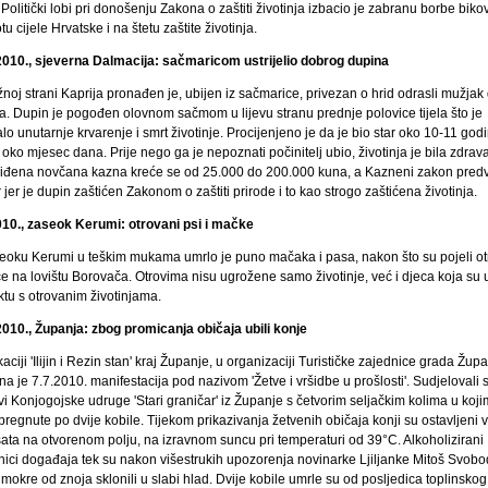
 Politički lobi pri donošenju Zakona o zaštiti životinja izbacio je zabranu borbe biko
u cijele Hrvatske i na štetu zaštite životinja.
2010., sjeverna Dalmacija: sačmaricom ustrijelio dobrog dupina
noj strani Kaprija pronađen je, ubijen iz sačmarice, privezan o hrid odrasli mužjak
a. Dupin je pogođen olovnom sačmom u lijevu stranu prednje polovice tijela što je
lo unutarnje krvarenje i smrt životinje. Procijenjeno je da je bio star oko 10-11 godi
 oko mjesec dana. Prije nego ga je nepoznati počinitelj ubio, životinja je bila zdrava
iđena novčana kazna kreće se od 25.000 do 200.000 kuna, a Kazneni zakon predv
 jer je dupin zaštićen Zakonom o zaštiti prirode i to kao strogo zaštićena životinja.
010., zaseok Kerumi: otrovani psi i mačke
eoku Kerumi u teškim mukama umrlo je puno mačaka i pasa, nakon što su pojeli o
 na lovištu Borovača. Otrovima nisu ugrožene samo životinje, već i djeca koja su 
ktu s otrovanim životinjama.
2010., Županja: zbog promicanja običaja ubili konje
aciji 'Ilijin i Rezin stan' kraj Županje, u organizaciji Turističke zajednice grada Žup
a je 7.7.2010. manifestacija pod nazivom 'Žetve i vršidbe u prošlosti'. Sudjelovali s
i Konjogojske udruge 'Stari graničar' iz Županje s četvorim seljačkim kolima u koj
pregnute po dvije kobile. Tijekom prikazivanja žetvenih običaja konji su ostavljeni 
sata na otvorenom polju, na izravnom suncu pri temperaturi od 39°C. Alkoholizirani
nici događaja tek su nakon višestrukih upozorenja novinarke Ljiljanke Mitoš Svob
mokre od znoja sklonili u slabi hlad. Dvije kobile umrle su od posljedica toplinsko