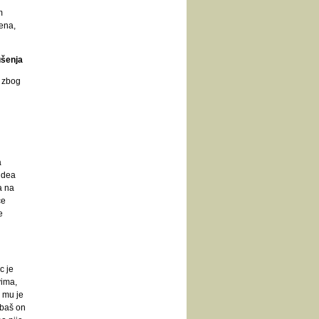
m
ena,
ušenja
. zbog
a
idea
a na
će
e
c je
vima,
 mu je
 baš on