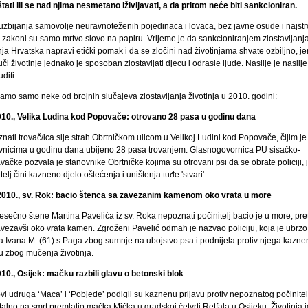
tati ili se nad njima nesmetano iživljavati, a da pritom neće biti sankcioniran.
uzbijanja samovolje neuravnoteženih pojedinaca i lovaca, bez javne osude i najstr
, zakoni su samo mrtvo slovo na papiru. Vrijeme je da sankcioniranjem zlostavljanj
nja Hrvatska napravi etički pomak i da se zločini nad životinjama shvate ozbiljno, je
či životinje jednako je sposoban zlostavljati djecu i odrasle ljude. Nasilje je nasilje 
diti.
jamo samo neke od brojnih slučajeva zlostavljanja životinja u 2010. godini:
010., Velika Ludina kod Popovače: otrovano 28 pasa u godinu dana
ati trovač/ica sije strah Obrtničkom ulicom u Velikoj Ludini kod Popovače, čijim je
vnicima u godinu dana ubijeno 28 pasa trovanjem. Glasnogovornica PU sisačko-
ačke pozvala je stanovnike Obrtničke kojima su otrovani psi da se obrate policiji, j
telj čini kazneno djelo oštećenja i uništenja tuđe 'stvari'.
2010., sv. Rok: bacio štenca sa zavezanim kamenom oko vrata u more
esečno štene Martina Pavelića iz sv. Roka nepoznati počinitelj bacio je u more, pr
vezavši oko vrata kamen. Zgroženi Pavelić odmah je nazvao policiju, koja je ubrzo
la Ivana M. (61) s Paga zbog sumnje na ubojstvo psa i podnijela protiv njega kazne
vu zbog mučenja životinja.
010., Osijek: mačku razbili glavu o betonski blok
i udruga ‘Maca’ i ‘Pobjede’ podigli su kaznenu prijavu protiv nepoznatog počinitelj
talno na smrt premlatio mačka Mička u gradskoj četvrti Retfala u Osijeku. Životinja j