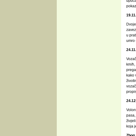
upuca
pokaza
19.11
Dvoje 
zavez
u prat
umro 
24.11
Vozač
km/h, 
pregaz
kako 
životi
vozač
propis
24.12
Volont
pasa, 
živjel
koja 
Zbog 