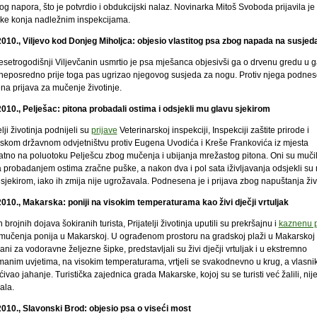
kog napora, što je potvrdio i obdukcijski nalaz. Novinarka Mitoš Svoboda prijavila je
ike konja nadležnim inspekcijama.
2010., Viljevo kod Donjeg Miholjca: objesio vlastitog psa zbog napada na susjed
esetrogodišnji Viljevčanin usmrtio je psa mješanca objesivši ga o drvenu gredu u g
e neposredno prije toga pas ugrizao njegovog susjeda za nogu. Protiv njega podnes
na prijava za mučenje životinje.
2010., Pelješac: pitona probadali ostima i odsjekli mu glavu sjekirom
elji životinja podnijeli su
prijave
Veterinarskoj inspekciji, Inspekciji zaštite prirode i
skom državnom odvjetništvu protiv Eugena Uvodića i Kreše Frankovića iz mjesta
atno na poluotoku Pelješcu zbog mučenja i ubijanja mrežastog pitona. Oni su mučil
a probadanjem ostima zračne puške, a nakon dva i pol sata iživljavanja odsjekli su
sjekirom, iako ih zmija nije ugrožavala. Podnesena je i prijava zbog napuštanja živ
2010., Makarska: poniji na visokim temperaturama kao živi dječji vrtuljak
brojnih dojava šokiranih turista, Prijatelji životinja uputili su prekršajnu i
kaznenu p
mučenja ponija u Makarskoj. U ograđenom prostoru na gradskoj plaži u Makarskoj p
ni za vodoravne željezne šipke, predstavljali su živi dječji vrtuljak i u ekstremno
anim uvjetima, na visokim temperaturama, vrtjeli se svakodnevno u krug, a vlasnik
ivao jahanje. Turistička zajednica grada Makarske, kojoj su se turisti već žalili, nij
ala.
2010., Slavonski Brod: objesio psa o viseći most