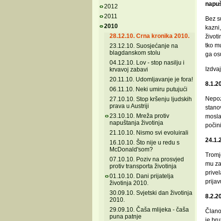
napuš
2012
2011
Bez s
2010
kazni
28.12.10. Crna kronika 2010.
životi
tko mu
23.12.10. Suosjećanje na
blagdanskom stolu
ga osu
04.12.10. Lov - stop nasilju i
Izdva
krvavoj zabavi
20.11.10. Udomljavanje je fora!
8.1.2
06.11.10. Neki umiru putujući
Nepozn
27.10.10. Stop kršenju ljudskih
prava u Austriji
stano
23.10.10. Mreža protiv
moslav
napuštanja životinja
počini
21.10.10. Nismo svi evoluirali
24.1.
16.10.10. Što nije u redu s
McDonald'som?
Tromj
07.10.10. Poziv na prosvjed
mu za
protiv transporta životinja
prive
01.10.10. Dani prijatelja
prija
životinja 2010.
30.09.10. Svjetski dan životinja
8.2.2
2010.
29.09.10. Čaša mlijeka - čaša
Članov
puna patnje
je bru