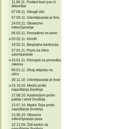
11.06.11. Postani kum psu iz
skloništa!
07.06.11. Okrugli stol
07.05.11. Udomljavanje je fora
24.03.11. Obavezno
mikročipiranje
05.03.11. Pronađimo im dom!
20.02.11. Kinofil
18.02.11. Besplatna kastracija
27.01.11. Poziv na hitno
udomljavanje
15.01.11. Prosvjed za provedbu
zakona
06.01.11. Zbog skijanja na
ulicu
20.11.10. Udomljavanje je fora!
23.10.10. Mreža protiv
napuštanja životinja
27.08.10. Kastracijom protiv
patnje i smrti životinja
15.07.10. Marko Tolja protiv
napuštanja životinja
15.06.10. Obvezno
mikročipiranje pasa
22.12.09. Žuti karton za
napuštanje životinja