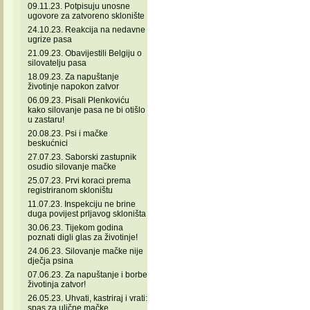
09.11.23. Potpisuju unosne
ugovore za zatvoreno sklonište
24.10.23. Reakcija na nedavne
ugrize pasa
21.09.23. Obavijestili Belgiju o
silovatelju pasa
18.09.23. Za napuštanje
životinje napokon zatvor
06.09.23. Pisali Plenkoviću
kako silovanje pasa ne bi otišlo
u zastaru!
20.08.23. Psi i mačke
beskućnici
27.07.23. Saborski zastupnik
osudio silovanje mačke
25.07.23. Prvi koraci prema
registriranom skloništu
11.07.23. Inspekciju ne brine
duga povijest prljavog skloništa
30.06.23. Tijekom godina
poznati digli glas za životinje!
24.06.23. Silovanje mačke nije
dječja psina
07.06.23. Za napuštanje i borbe
životinja zatvor!
26.05.23. Uhvati, kastriraj i vrati:
spas za ulične mačke