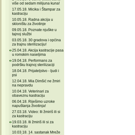
više od sedam milijuna kuna!
17.05.18. Micika i Štampar za
kastraciju
10.05.18. Radna akcija u
skloništu za životinje
09.05.18. Poznate njuške u
tajnoj službi
03.05.18. 30 gradova i općina
za trajnu sterilizaciju!
25.04.18. Akcija kastracije pasa
u romskim naseljima
19.04.18. Performans za
podršku trajnoj sterilizaciji
18.04.18. Prijateljstvo - ljudi i
psi
12.04.18. Mia Dimšić ne žmiri
na nepravdu
10.04.18. Veterinari za
obaveznu kastraciju
06.04.18. Riješimo uzroke
napuštanja životinja!
27.03.18. Video: Ili žmiriš ili si
za kastraciju
19.03.18. Ili žmiriš ili si za
kastraciju
10.03.18. 14. sastanak Mreže