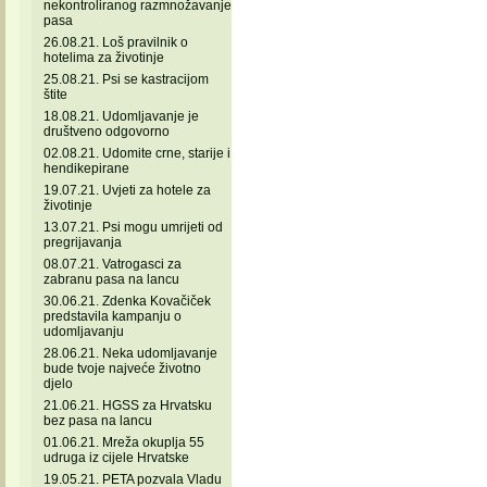
nekontroliranog razmnožavanje
pasa
26.08.21. Loš pravilnik o
hotelima za životinje
25.08.21. Psi se kastracijom
štite
18.08.21. Udomljavanje je
društveno odgovorno
02.08.21. Udomite crne, starije i
hendikepirane
19.07.21. Uvjeti za hotele za
životinje
13.07.21. Psi mogu umrijeti od
pregrijavanja
08.07.21. Vatrogasci za
zabranu pasa na lancu
30.06.21. Zdenka Kovačiček
predstavila kampanju o
udomljavanju
28.06.21. Neka udomljavanje
bude tvoje najveće životno
djelo
21.06.21. HGSS za Hrvatsku
bez pasa na lancu
01.06.21. Mreža okuplja 55
udruga iz cijele Hrvatske
19.05.21. PETA pozvala Vladu