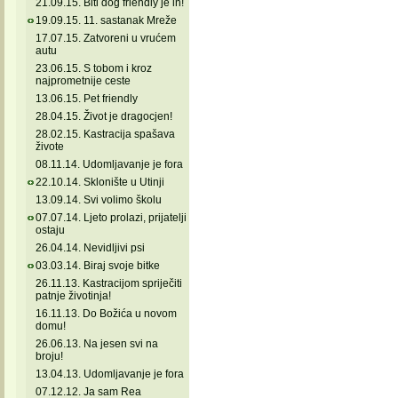
21.09.15. Biti dog friendly je in!
19.09.15. 11. sastanak Mreže
17.07.15. Zatvoreni u vrućem
autu
23.06.15. S tobom i kroz
najprometnije ceste
13.06.15. Pet friendly
28.04.15. Život je dragocjen!
28.02.15. Kastracija spašava
živote
08.11.14. Udomljavanje je fora
22.10.14. Sklonište u Utinji
13.09.14. Svi volimo školu
07.07.14. Ljeto prolazi, prijatelji
ostaju
26.04.14. Nevidljivi psi
03.03.14. Biraj svoje bitke
26.11.13. Kastracijom spriječiti
patnje životinja!
16.11.13. Do Božića u novom
domu!
26.06.13. Na jesen svi na
broju!
13.04.13. Udomljavanje je fora
07.12.12. Ja sam Rea