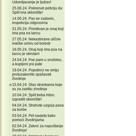
Udomljavanje je ljubav!
25.06.24. Pokrenuli peticiju da
Split ima sklonište!
14.06.24. Pas se zadavio,
inspekcija odgovorna
31.05.24. Primitivan je onaj koji
ima psa na lancu
27.05.24. Nekastrirane ulične
mačke umiru od bolesti
16.05.24. Onaj koji ima psa na
lancu je okrutan!
24.04.24. Pse pare u srodstvu,
a kupljeni psi pate
19.04.24. Pojedinci ne smiju
protuzakonito spašavati
životinje
15.04.24. Glas strankama koje
su za zastitu zivotinja
10.04.24. Split treba hitno
izgraditi sklonište!
04.04.24. Strahote uzgoja pasa
za borbe
03.04.24. Pet savjeta kako
pomoći životinjama
02.04.24. Zatvor za napuštanje
životinja!