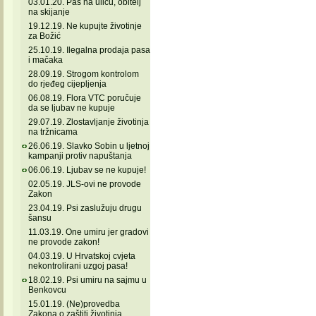
03.01.20. Pas na ulicu, obitelj
na skijanje
19.12.19. Ne kupujte životinje
za Božić
25.10.19. Ilegalna prodaja pasa
i mačaka
28.09.19. Strogom kontrolom
do rjeđeg cijepljenja
06.08.19. Flora VTC poručuje
da se ljubav ne kupuje
29.07.19. Zlostavljanje životinja
na tržnicama
26.06.19. Slavko Sobin u ljetnoj
kampanji protiv napuštanja
06.06.19. Ljubav se ne kupuje!
02.05.19. JLS-ovi ne provode
Zakon
23.04.19. Psi zaslužuju drugu
šansu
11.03.19. One umiru jer gradovi
ne provode zakon!
04.03.19. U Hrvatskoj cvjeta
nekontrolirani uzgoj pasa!
18.02.19. Psi umiru na sajmu u
Benkovcu
15.01.19. (Ne)provedba
Zakona o zaštiti životinja