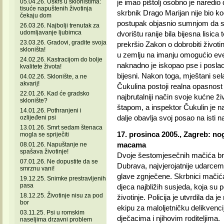
05.04.26. Uskrs u skloništima:
je imao pištolj osobno je naredio d
tisuće napuštenih životinja
skrbnik Drago Marijan nije bio kod
čekaju dom
postupak objasnio sumnjom da su
26.03.26. Najbolji trenutak za
udomljavanje ljubimca
dvorištu ranije bila bijesna lisica 
23.03.26. Gradovi, gradite svoja
prekršio Zakon o dobrobiti životi
skloništa!
u zemlju na imanju omogućio even
24.02.26. Kastracijom do bolje
naknadno je iskopao pse i poslao i
kvalitete života!
bijesni. Nakon toga, mještani sel
04.02.26. Sklonište, a ne
akvarij!
Čukulina postoji realna opasnost 
22.01.26. Kad će gradsko
najbrutalniji način svoje kućne ž
sklonište?
štapom, a inspektor Čukulin je na i
14.01.26. Pothranjeni i
dalje obavlja svoj posao na isti n
ozlijeđeni psi
13.01.26. Smrt sedam štenaca
17. prosinca 2005., Zagreb: n
mogla se spriječiti
macama
08.01.26. Napuštanje ne
spašava životinje!
Dvoje šestomjesečnih mačića bru
07.01.26. Ne dopustite da se
Dubrava, najvjerojatnije udarce
smrznu vani!
glave zgnječene. Skrbnici mačića,
19.12.25. Snimke prestravljenih
pasa
djeca najbližih susjeda, koja su p
18.12.25. Životinje nisu za pod
životinje. Policija je utvrdila da je
bor
ekipu za maloljetničku delikvenci
03.11.25. Psi u romskim
dječacima i njihovim roditeljima.
naseljima drzavni problem