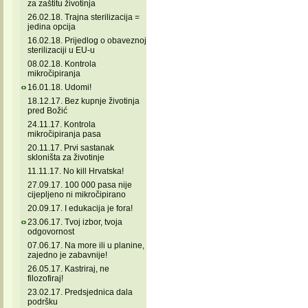
za zaštitu životinja
26.02.18. Trajna sterilizacija =
jedina opcija
16.02.18. Prijedlog o obaveznoj
sterilizaciji u EU-u
08.02.18. Kontrola
mikročipiranja
16.01.18. Udomi!
18.12.17. Bez kupnje životinja
pred Božić
24.11.17. Kontrola
mikročipiranja pasa
20.11.17. Prvi sastanak
skloništa za životinje
11.11.17. No kill Hrvatska!
27.09.17. 100 000 pasa nije
cijepljeno ni mikročipirano
20.09.17. I edukacija je fora!
23.06.17. Tvoj izbor, tvoja
odgovornost
07.06.17. Na more ili u planine,
zajedno je zabavnije!
26.05.17. Kastriraj, ne
filozofiraj!
23.02.17. Predsjednica dala
podršku