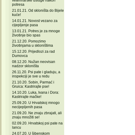
veterinarske usluge nakon
potresa
21.01.21. Od skloništa do Bijele
kuće!
14.01.21. Novost vezano za
cijepljenje pasa
13.01.21. Potres je za mnoge
životinje bio spas
21.12.20. Pomozimo
životinjama u skloništima
15.12.20. Prijedlozi za rad
Dumovca
08.12.20. Nužan neovisan
nadzor skloništa
26.11.20. Psi pate i gladuju, a
inspekciji je sve u redu
21.10.20. Sobin, Parmać i
Gruica: Kastrirajte pse!
14.10.20. Luka, Ivana i Dora:
Kastrirajte mačke!
25.09.20. U Hrvatskoj mnogo
necijepljenih pasa
21.09.20. Ne znaju zbrajati, ali
znaju množiti se!
02.09.20. Hrvatskoj psi pate na
lancu
24.07.20. U šibenskom