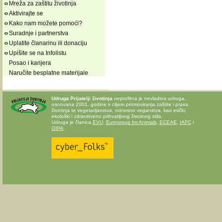
Mreža za zaštitu životinja
Aktivirajte se
Kako nam možete pomoći?
Suradnje i partnerstva
Uplatite članarinu ili donaciju
Upišite se na Infolistu
Posao i karijera
Naručite besplatne materijale
Udruga Prijatelji životinja
neprofitna je nevladina udruga,
osnovana 2001. godine s ciljem promoviranja zaštite i prava
životinja te vegetarijanstva, odnosno veganstva, kao etički,
ekološki i zdravstveno prihvatljivog životnog stila.
Udruga je članica
EVU
,
Eurogroup for Animals
,
ECEAE
,
IAFC
i
OIPA
.