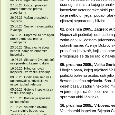
mačke u ilegalnim hotelima!
čudnog mirisa, za kojeg je analiz
27.06.26. Održan prosvjed
protiv okrutnosti prema
intenzivne veterinarske skrbi prež
životinjama
da je netko u njega i pucao. Stan
26.06.26. Važan prosvjed u
njihovoj neposrednoj blizini.
Zagrebu
25.06.26. Sustavni slom zaštite
02. prosinca 2005., Zagreb: aut
životinja
Nepoznati počinitelji su mladom 
24.06.26. Pripreme za prosvjed
protiv okrutnosti prema
zatim ga vukli cestom privezanog
životinjama
ostavili nasred Avenije Dubrovnik
23.06.26. Stradavanje zbog
pronašao je vozač, koji je o tome 
nepostupanja veterinarske
inspekcije
Procjenjuje se da se radi o najviše
19.06.26. Silovanje životinja još
nije posebno kazneno djelo
05. prosinca 2005., Velika Goric
16.06.26. Hitno osnovati
Ubojica pasa, kojeg mještani Vel
inspekciju za zaštitu životinja!
psihički bolesnu osobu, ustrijelio
09.06.26. Godinama smo vas
šestomjesečnu mješanku Saru. M
upozoravali, sukrivci ste za
mrtve i izgladnjele pse!
deset pasa u zadnjih nekoliko mje
05.06.26. Gdje je Inspekcija za
vrijeme prijeti da će pobiti sve p
zaštitu životinja?
spreman ubiti i čovjeka.
27.05.26. Kastracija spašava
ulične mačke
16. prosinca 2005., Vrbovec: ve
21.05.26. Volonteri otvaraju
Veterinarski inspektor Stjepan Ču
vrata sretnije budućnosti