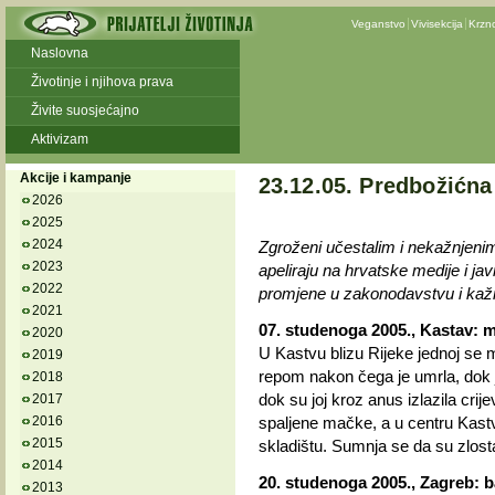
Veganstvo
Vivisekcija
Krzn
Naslovna
Životinje i njihova prava
Živite suosjećajno
Aktivizam
Akcije i kampanje
23.12.05. Predbožićna
2026
2025
2024
Zgroženi učestalim i nekažnjenim ub
2023
apeliraju na hrvatske medije i jav
2022
promjene u zakonodavstvu i kažnj
2021
07. studenoga 2005., Kastav:
2020
U Kastvu blizu Rijeke jednoj se 
2019
repom nakon čega je umrla, dok 
2018
dok su joj kroz anus izlazila cri
2017
2016
spaljene mačke, a u centru Kast
2015
skladištu. Sumnja se da su zlostavl
2014
20. studenoga 2005., Zagreb: b
2013