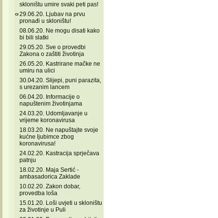
skloništu umire svaki peti pas!
29.06.20. Ljubav na prvu
pronađi u skloništu!
08.06.20. Ne mogu disati kako
bi bili slatki
29.05.20. Sve o provedbi
Zakona o zaštiti životinja
26.05.20. Kastrirane mačke ne
umiru na ulici
30.04.20. Slijepi, puni parazita,
s urezanim lancem
06.04.20. Informacije o
napuštenim životinjama
24.03.20. Udomljavanje u
vrijeme koronavirusa
18.03.20. Ne napuštajte svoje
kućne ljubimce zbog
koronavirusa!
24.02.20. Kastracija sprječava
patnju
18.02.20. Maja Sertić -
ambasadorica Zaklade
10.02.20. Zakon dobar,
provedba loša
15.01.20. Loši uvjeti u skloništu
za životinje u Puli