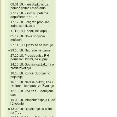
08.01.19. Fani Stipković za
pomoć psima i mačkama
27.12.18. Zašto su petarde
dopuštene 27.12.?
17.12.18. I Zagreb propisao
trajnu sterilizaciju
11.12.18. Udomi, ne kupuj!
05.12.18. Nova ubojstva
mačaka
27.11.18. Ljubav se ne kupuje
29.10.18. Nagrade herojima
27.10.18. Predsjednica RH
poručila: Udomi, ne kupuj!
24.10.18. Godišnjica Zakona o
zaštiti životinja
18.10.18. Koncert Udomimo
prijatelje
16.10.18. Nataša, Viktor, Ana i
Dalibor u kampanji za životinje
12.10.18. Prvi pas - udomljeni
pas
19.09.18. Infocentar spaja ljude
i životinje
13.09.18. Okupljanje sa psima
na Trgu