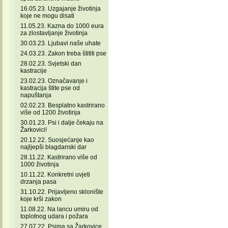
16.05.23. Uzgajanje životinja
koje ne mogu disati
11.05.23. Kazna do 1000 eura
za zlostavljanje životinja
30.03.23. Ljubavi naše uhate
24.03.23. Zakon treba štititi pse
28.02.23. Svjetski dan
kastracije
23.02.23. Označavanje i
kastracija štite pse od
napuštanja
02.02.23. Besplatno kastrirano
više od 1200 životinja
30.01.23. Psi i dalje čekaju na
Žarkovici!
20.12.22. Suosjećanje kao
najljepši blagdanski dar
28.11.22. Kastrirano više od
1000 životinja
10.11.22. Konkretni uvjeti
drzanja pasa
31.10.22. Prijavljeno sklonište
koje krši zakon
11.08.22. Na lancu umiru od
toplotnog udara i požara
27.07.22. Psima sa Žarkovice