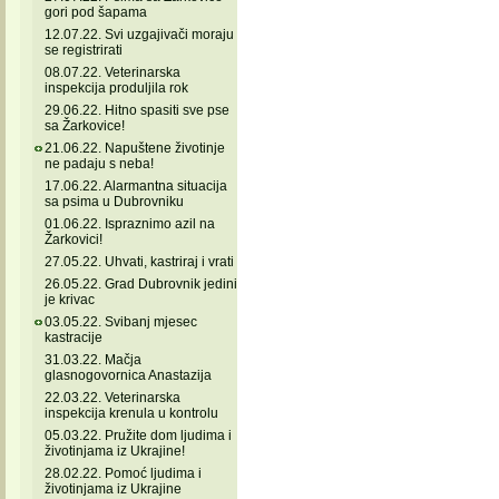
gori pod šapama
12.07.22. Svi uzgajivači moraju
se registrirati
08.07.22. Veterinarska
inspekcija produljila rok
29.06.22. Hitno spasiti sve pse
sa Žarkovice!
21.06.22. Napuštene životinje
ne padaju s neba!
17.06.22. Alarmantna situacija
sa psima u Dubrovniku
01.06.22. Ispraznimo azil na
Žarkovici!
27.05.22. Uhvati, kastriraj i vrati
26.05.22. Grad Dubrovnik jedini
je krivac
03.05.22. Svibanj mjesec
kastracije
31.03.22. Mačja
glasnogovornica Anastazija
22.03.22. Veterinarska
inspekcija krenula u kontrolu
05.03.22. Pružite dom ljudima i
životinjama iz Ukrajine!
28.02.22. Pomoć ljudima i
životinjama iz Ukrajine