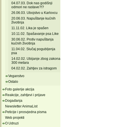
04.07.03. Dok nas godišnji
odmori ne rastave?!?
26.06.03. Ubojstvo u Karlovcu
20.06.03. Napuštanje kućnih
životinja
11.11.02. Lika je spašen
10.11.02. Spašavanje psa Like
30.06.02. Protiv napuštanja
kućnih životinja
11.04.02. Slučaj pogubljenja
psa
14.02.02. Ubijanje zbog zakona
300 metara
04.02.02. Zahtjev za istragom
Veganstvo
Ostalo
Foto galerije akcija
Reakcije, zahtjevi i prijave
Događanja
Newsletter AnimaList
Peticije i prosvjedna pisma
Web projekti
O Udruzi