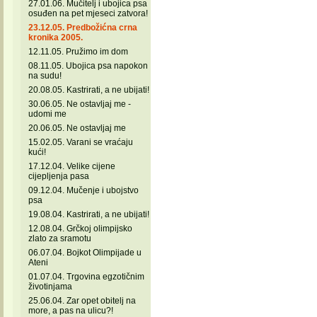
27.01.06. Mučitelj i ubojica psa
osuđen na pet mjeseci zatvora!
23.12.05. Predbožićna crna
kronika 2005.
12.11.05. Pružimo im dom
08.11.05. Ubojica psa napokon
na sudu!
20.08.05. Kastrirati, a ne ubijati!
30.06.05. Ne ostavljaj me -
udomi me
20.06.05. Ne ostavljaj me
15.02.05. Varani se vraćaju
kući!
17.12.04. Velike cijene
cijepljenja pasa
09.12.04. Mučenje i ubojstvo
psa
19.08.04. Kastrirati, a ne ubijati!
12.08.04. Grčkoj olimpijsko
zlato za sramotu
06.07.04. Bojkot Olimpijade u
Ateni
01.07.04. Trgovina egzotičnim
životinjama
25.06.04. Zar opet obitelj na
more, a pas na ulicu?!