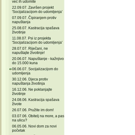
već ih udomite
22.09.07. Završen projekt
'Socijalizacijom do udomljenja'
07.09.07. Čipiranjem protiv
napuštanja
25.08.07. Kastracija spašava
životinje
11.08.07. Psi iz projekta
'Socijalizacijom do udomljenja'
28.07.07. Riječani, ne
napuštajte životinje!
20.06.07. Napuštanje - kažnjivo
do 15.000 kuna
06.06.07. Socijalizacijom do
udomljenja
30.12.06. Djeca protiv
napuštanja životinja
16.12.06. Ne poklanjajte
životinje
24.08.06. Kastracija spašava
živote
26.07.06. Pružite im dom!
03.07.06. Obitelj na more, a pas
na ulicu?
06.05.06. Novi dom za novi
početak