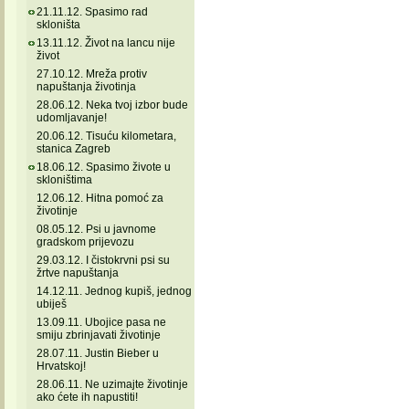
21.11.12. Spasimo rad
skloništa
13.11.12. Život na lancu nije
život
27.10.12. Mreža protiv
napuštanja životinja
28.06.12. Neka tvoj izbor bude
udomljavanje!
20.06.12. Tisuću kilometara,
stanica Zagreb
18.06.12. Spasimo živote u
skloništima
12.06.12. Hitna pomoć za
životinje
08.05.12. Psi u javnome
gradskom prijevozu
29.03.12. I čistokrvni psi su
žrtve napuštanja
14.12.11. Jednog kupiš, jednog
ubiješ
13.09.11. Ubojice pasa ne
smiju zbrinjavati životinje
28.07.11. Justin Bieber u
Hrvatskoj!
28.06.11. Ne uzimajte životinje
ako ćete ih napustiti!