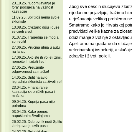
23.10.25. "Udomljavanje je
Zbog sve češćih slučajeva zlostavl
fora" podsjeća na važnost
kastracije
nijedan ne prijavljuje, tražimo h
11.09.25. Split još nema svoje
u rješavanju velikog problema ne
sklonište
Smatramo kako je Hrvatskoj potre
13.08.25. Otežano dišu i guše
predviđati velike kazne za zlostav
se cijeli život
oduzimanje životinje zlostavljaču
01.07.25. Tragedija se mogla
spriječiti!
Apeliramo na građane da slučajeve 
27.06.25. Vrućina ubija u autu i
veterinarskoj inspekciji, a sluča
na lancu
zdravlje i život, policiji.
17.06.25. Ako ste ih voljeli zimi,
nemojte ih izdati ljeti!
27.05.25. Preuzmite
odgovornost za mačke!
14.05.25. Split najavio
izgradnju skloništa za životinje!
23.04.25. Financiranje
kastracija skrbničkih pasa i
mačaka
09.04.25. Kupnja pasa nije
potrebna
03.04.25. Kako pomoći
napuštenim životinjama
26.02.25. Dubrovnik nudi Splitu
zbrinjavanje svih pasa
24.02.25. Svjetski dan