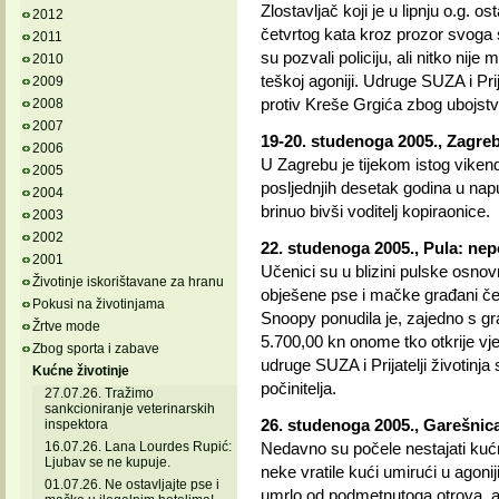
Zlostavljač koji je u lipnju o.g. 
2012
četvrtog kata kroz prozor svoga 
2011
su pozvali policiju, ali nitko nij
2010
teškoj agoniji. Udruge SUZA i Prij
2009
protiv Kreše Grgića zbog ubojstv
2008
2007
19-20. studenoga 2005., Zagre
2006
U Zagrebu je tijekom istog vike
2005
posljednjih desetak godina u na
2004
brinuo bivši voditelj kopiraonice.
2003
2002
22. studenoga 2005., Pula: nep
2001
Učenici su u blizini pulske osno
Životinje iskorištavane za hranu
obješene pse i mačke građani če
Pokusi na životinjama
Snoopy ponudila je, zajedno s gr
Žrtve mode
5.700,00 kn onome tko otkrije vjer
Zbog sporta i zabave
udruge SUZA i Prijatelji životinj
Kućne životinje
počinitelja.
27.07.26. Tražimo
sankcioniranje veterinarskih
26. studenoga 2005., Garešnic
inspektora
16.07.26. Lana Lourdes Rupić:
Nedavno su počele nestajati ku
Ljubav se ne kupuje.
neke vratile kući umirući u agonij
01.07.26. Ne ostavljajte pse i
umrlo od podmetnutoga otrova, a 