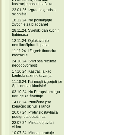
kastracije pasa i mačaka
23.01.25. Izgradite gradsko
sklonište!
18.12.24. Ne poklanjajte
životinje za blagdane!
28.11.24. Svjetski dan kućnih
ljubimaca
12.11.24. Oglašavanje
nemikročipiranih pasa
11.11.24. I Zagreb financira
kastracije
24.10.24. Smrt psa rezultat
neodgovornosti
17.10.24. Kastracija kao
kontrola razmnožavanja
11.10.24. Psi mogli izgorjeti jer
Split nema sklonište!
03.10.24. Na Europskom trgu
udruge za životinje
14.08.24. Izmučene pse
konačno skinuli s lanca
26.07.24. Protiv zlostavljača
podignuta optužnica
22.07.24. Minea objavila i
video
10.07.24. Minea poručuje: