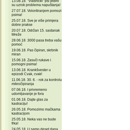
13.08.18. "Vlasnički" psi jedini
su uzrok problema napuštanja!
27.07.18. Volontiranjem pomozi
psima!
25.07.18. Sve je više primjera
dobre prakse
20.07.18. Održan 15. sastanak
Mreže
28.06.18. 3000 pasa treba vašu
pomoć
19.06.18. Pas čipiran, skrbnik
miran
15.06.18. Zasuči rukave i
pomogni psima!
13.06.18. Krankšvester u
epizodi Cvak, cvak!
11.06.18. 30. 6. - rok za kontrolu
mikročipiranja
07.06.18. I privremeno
udomljavanje je fora
01.06.18. Dajte glas za
kastraciju!
26.05.18. Pomozimo mačkama
kastracijom
25.05.18. Neka vas ne bude
frka!
24.05.18. U samo deset dana