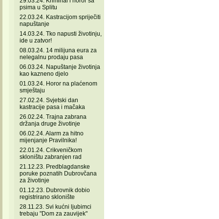
29.03.24. Kriminal i horor sa
psima u Splitu
22.03.24. Kastracijom spriječiti
napuštanje
14.03.24. Tko napusti životinju,
ide u zatvor!
08.03.24. 14 milijuna eura za
nelegalnu prodaju pasa
06.03.24. Napuštanje životinja
kao kazneno djelo
01.03.24. Horor na plaćenom
smještaju
27.02.24. Svjetski dan
kastracije pasa i mačaka
26.02.24. Trajna zabrana
držanja druge životinje
06.02.24. Alarm za hitno
mijenjanje Pravilnika!
22.01.24. Crikveničkom
skloništu zabranjen rad
21.12.23. Predblagdanske
poruke poznatih Dubrovčana
za životinje
01.12.23. Dubrovnik dobio
registrirano sklonište
28.11.23. Svi kućni ljubimci
trebaju "Dom za zauvijek"