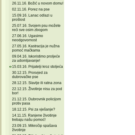
26.11.16. Božić u novom domu!
02.11.16. Porez na pse
15.09.16. Lanac odlazi u
prošlost
25.07.16. Svojem psu možete
reći sve osim zbogom
27.06.16. Ugasimo
neodgovornost
27.05.16. Kastracija je nužna
pomoć mačkama
09.04.16. Iskoristimo proljeće
za udomljavanje!
15.03.16. Prijatelji kroz stoljeća
30.12.15. Prosvjed za
dubrovačke pse
28.12.15. Slavlje ili ratna zona
22.12.15. Životinje nisu za pod
bor!
21.12.15. Dubrovnik policijom
protiv pasa
18.12.15. Psi za vješanje?
14.11.15. Ranjene životinje
trebaju našu pomoć!
23.09.15. Mikročip spašava
životinje