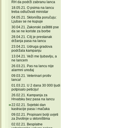
RH da podrži zabranu lanca
18.05.21. O psima na lancu
treba odlučivati ministar
04.05.21. Skloništa poručuju:
Ljubav se ne kupuje
30.04.21. Zakonski zaštititi pse
da se ne koriste za borbe
28.04.21. Cilj je prestanak
držanja pasa na lancu
23.04.21. Udruga gradova
podržala kampanju
13.04.21. Veži me ljubavlju, a
ne lancem
26.03.21. Pas na lancu nije
alarmni uređaj
09.03.21. Veterinari protiv
lanca!
01.03.21. U 2 dana 30 000 ljudi
potpisalo peticiju!
26.02.21. Kampanja za
Hrvatsku bez pasa na lancu
22.02.21. Svjetski dan
kastracije pasa i mačaka
09.02.21. Propisani bolji uvjeti
za životinje u skloništima
02.02.21. Besplatne