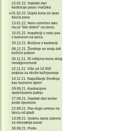
22.02.22. Svjetski dan
kastracije pasa i mačaka
01.02.22. Dupla kuna za spas
tisuća pasa
13.01.22. Nero usmrćen iako
mu je "bilo dobro" na lancu
10.01.22. Inspekciji u redu pas
s tumorom na lancu
20.12.21. Brošura o kastraciji
08.12.21. Životinje ne smiju biti
božićni poklon
30.11.21. 35 milijuna kuna zbog
neodgovornosti
22.11.21. Više od 10 000
potpisa za strože kažnjavanje
10.11.21. Napuštanje životinja
kao kazneno djelo!
29.09.21. Kastracijom
sprječavamo patnju
27.09.21. Svjetski dan borbe
protiv bjesnoće
22.09.21. Pas dugo umirao na
lancu od gladi
13.09.21. Godinu dana zatvora
za silovatelja pasa!
30.08.21. Protiv