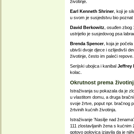
životinje.
Earl Kenneth Shriner
, koji je 
u svom je susjedstvu bio poznat
David Berkowitz
, osuđen zbog 
ustrijelio je susjedovog psa labra
Brenda Spencer
, koja je počela 
ubivši dvoje djece i ozlijedivši d
životinje, često im paleći repove.
Serijski ubojica i kanibal
Jeffrey
kolac.
Okrutnost prema životinja
Istraživanja su pokazala da je zlo
u vlastitom domu, a druga bračni pa
svoje žrtve, poput npr. bračnog pa
žrtvinih kućnih životinja.
Istraživanje 'Nasilje nad ženama'
111 zlostavljanih žena s kućnim ž
gotovo polovica izjavila da je njiho