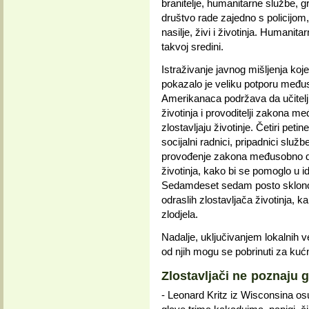
branitelje, humanitarne službe, gr
društvo rade zajedno s policijom
nasilje, živi i životinja. Humanit
takvoj sredini.
Istraživanje javnog mišljenja ko
pokazalo je veliku potporu međus
Amerikanaca podržava da učitelji, 
životinja i provoditelji zakona me
zlostavljaju životinje. Četiri pe
socijalni radnici, pripadnici služb
provođenje zakona međusobno dije
životinja, kako bi se pomoglo u id
Sedamdeset sedam posto sklono 
odraslih zlostavljača životinja, k
zlodjela.
Nadalje, uključivanjem lokalnih
od njih mogu se pobrinuti za kućne
Zlostavljači ne poznaju
- Leonard Kritz iz Wisconsina os