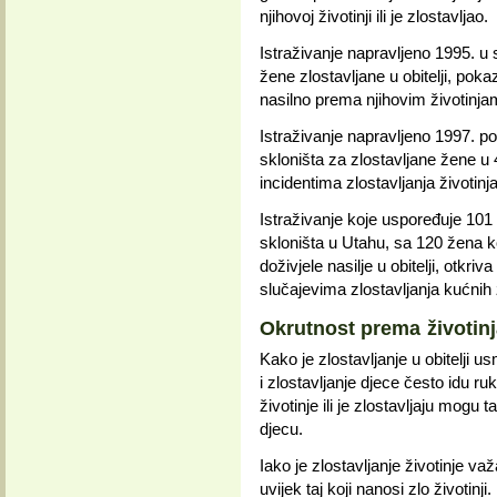
njihovoj životinji ili je zlostavljao.
Istraživanje napravljeno 1995. u
žene zlostavljane u obitelji, poka
nasilno prema njihovim životinja
Istraživanje napravljeno 1997. po
skloništa za zlostavljane žene u 
incidentima zlostavljanja životinja
Istraživanje koje uspoređuje 101 
skloništa u Utahu, sa 120 žena ko
doživjele nasilje u obitelji, otkri
slučajevima zlostavljanja kućnih ž
Okrutnost prema životin
Kako je zlostavljanje u obitelji u
i zlostavljanje djece često idu ru
životinje ili je zlostavljaju mogu ta
djecu.
Iako je zlostavljanje životinje važ
uvijek taj koji nanosi zlo životinji