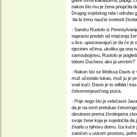
glave trima kakaduima, papigi, činč
nakon što mu je žena priopćila da 
Drugog svjetskog rata i odrubio gl
'da bi ženu naučio svetosti života
- Sandru Ruotolo iz Pennsylvanije
napravio predah od mlaćenja žene
u lice, upozoravajući je da će je o
njezinim očima, ukoliko ga ona n
samoubojstvu, Ruotolo je pogledal
tobom Duchess ako ja umrem?' i, 
- Nakon što se Melissa Davis iz Oca
muž učestalo tukao, muž ju je pro
vrati kući. Davis je to odbila i k
četveromjesečnog psića.
- Prije nego što je velečasni Ja
da je na smrt pretukao četverogo
okrutnost prema životinjama zbog
svoje žene koja je svjedočila da
živjelo u njihovu domu. Iza kuće j
zatočen u uskom prostoru, pothr