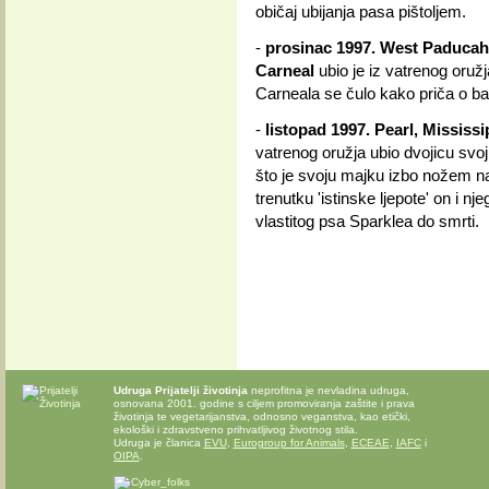
običaj ubijanja pasa pištoljem.
-
prosinac 1997. West Paducah
Carneal
ubio je iz vatrenog oružj
Carneala se čulo kako priča o b
-
listopad 1997. Pearl, Mississi
vatrenog oružja ubio dvojicu svoj
što je svoju majku izbo nožem n
trenutku 'istinske ljepote' on i njeg
vlastitog psa Sparklea do smrti.
Udruga Prijatelji životinja
neprofitna je nevladina udruga,
osnovana 2001. godine s ciljem promoviranja zaštite i prava
životinja te vegetarijanstva, odnosno veganstva, kao etički,
ekološki i zdravstveno prihvatljivog životnog stila.
Udruga je članica
EVU
,
Eurogroup for Animals
,
ECEAE
,
IAFC
i
OIPA
.