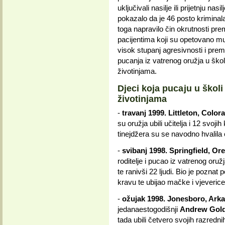
uključivali nasilje ili prijetnju na
pokazalo da je 46 posto kriminal
toga napravilo čin okrutnosti pre
pacijentima koji su opetovano muč
visok stupanj agresivnosti i prem
pucanja iz vatrenog oružja u školi
životinjama.
Djeci koja pucaju u školi
životinjama
-
travanj 1999. Littleton, Color
su oružja ubili učitelja i 12 svoji
tinejdžera su se navodno hvalila
-
svibanj 1998. Springfield, Or
roditelje i pucao iz vatrenog oruž
te ranivši 22 ljudi. Bio je poznat
kravu te ubijao mačke i vjeverice
-
ožujak 1998. Jonesboro, Arka
jedanaestogodišnji
Andrew Gol
tada ubili četvero svojih razredn