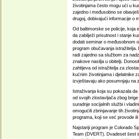
životinjama često mogu ući u kuć
zajedno i međusobno se obavješt
drugoj, dobivajući informacije o
Od baltimorske se policije, koja ev
da zabilježi prisutnost i stanje kuć
dodati seminar o međusobnom oba
program obučavanja istražitelja.
radi zajedno sa službom za nadzo
znakove nasilja u obitelji. Donosit
zahtijeva od istražitelja za zlost
kućnim životinjama i djelatnike 
izvještavaju ako posumnjaju na zl
Istraživanja koja su pokazala d
od svojih zlostavljača zbog brige 
suradnje socijalnih službi i vladin
omogućili zbrinjavanje tih životi
programa, koji se već provode ili
Najstariji program je Colorado 
Team (DVERT). Dvadeset šest služ