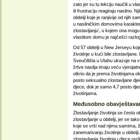
zato jer su tu lekciju naučili u vla
ili frustraciju reagiraju nasilno. 
obitelji koje je ranjivije od njih 
u nasilničkim domovima karakteri
zlostavljanju', u kojem ona mogu osa
vlastitom domu je najčešći razlo
Od 57 obitelji u New Jerseyu koje 
životinje u kući bile zlostavljan
Sveučilišta u Utahu ukazuje na v
žrtve nasilja imaju veću vjerojatn
otkrio da je prema životinjama okr
posto seksualno zlostavljane djece
djece, dok je samo 4,7 posto dje
životinjama.
Međusobno obavještavanje
Zlostavljanje životinja se često otk
zlostavljanje u obitelji, jer se t
koje se vrši nad njima samima, že
zanemarivanju životinje u obitelji
zlostavljanja životinja i djece raz