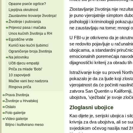
Opasne pseće ogrlice?
Zlostavljanje životinja nije rez
Ljepljiva okrutnost
je puno vjerojatnije simptom dub
Zaustavimo trovanje životinja!
psihologiji i kriminologiji pokazuj
Životinje i putovanja
ne zaustavljaju na tome; mnogi od
Prijevoz pasa i mačaka
Unos kućnih životinja u RH
U FBI-u je otkriveno da je okrut
Egzotične vrste
se redovito pojavljuje u računalni
Kunići kao kućni ljubimci
ubojicama, a standardni priručnici z
Ograničenje broja životinja
emocionalnih poremećaja navode
Na jelovniku
dijagnostički kriterij za obradu t
Učiti djecu empatiji
Priča za mlade 'Bobi'
Istraživanje koje su proveli Nor
10 zapovijedi
pokazalo je da za ljude koji zlosta
Mačke vani bez nadzora
vjerojatnost da će počiniti nasiln
Ringova priča
zatvora San Quentin u Kalifornij
Prava životinja
ubojstva, 'vježbala' je svoje zloč
Životinje u Hrvatskoj
Zloglasni ubojice
Ostalo
Foto galerije
Kao dijete je, serijski ubojica i sil
Video galerije
krivnja za dva ubojstva, ali se s
Biljno i kultivirano meso
svjedokom očevog nasilja nad živ