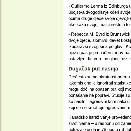
- Guillermo Lerma iz Edinburga u
ubojstva dvogodišnje kćeri svoje
očima druge djece svoje djevojke,
ako kažu svojoj majci nešto o to
- Rebecca M. Byrd iz Brunswicka 
dvoje djece, slomivši devet kostij
izudaravši svog sina po glavi. Kra
njezin pas je pronađen mrtav na 
ostavljen da umre od gladi, bez i
Dugačak put nasilja
Prečesto se na okrutnost prema ž
lakomisleno je ignorirati statisti
mogu doći na opasan put koji mo
ponašanje ne popravi. Studije su
su nasilni i agresivni kriminalci u 
koji se ne smatraju agresivnima.
Kanadsko istraživanje proveden
životinjama – u rasponu od zanem
pokazalo je da je 78 posto njih ta