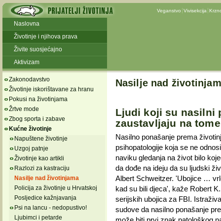
Veganstvo
Vivisekcija
Krzn
Naslovna
Životinje i njihova prava
Živite suosjećajno
Aktivizam
Zakonodavstvo
Nasilje nad životinja
Životinje iskorištavane za hranu
Pokusi na životinjama
Žrtve mode
Ljudi koji su nasilni
Zbog sporta i zabave
zaustavljaju na tome
Kućne životinje
Nasilno ponašanje prema životin
Napuštene životinje
psihopatologije koja se ne odnosi
Uzgoj patnje
naviku gledanja na život bilo koj
Životinje kao artikli
da dođe na ideju da su ljudski živ
Razlozi za kastraciju
Albert Schweitzer. 'Ubojice … vr
Nasilje nad životinjama
kad su bili djeca', kaže Robert K. 
Policija za životinje u Hrvatskoj
Posljedice kažnjavanja
serijskih ubojica za FBI. Istraživ
Psi na lancu - nedopustivo!
sudove da nasilno ponašanje pre
Ljubimci i petarde
može biti prvi znak patološkog na