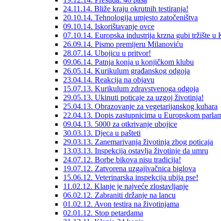
24.11.14. Bliže kraju okrutnih testiranja!
20.10.14. Tehnologija umjesto zatočeništva
09.10.14. Iskorištavanje ovce
07.10.14. Europska industrija krzna gubi tržište u 
26.09.14. Pismo premijeru Milanoviću
28.07.14. Ubojicu u pritvor!
09.06.14. Patnja konja u konjičkom klubu
26.05.14. Kurikulum građanskog odgoja
23.04.14. Reakcija na objavu
15.07.13. Kurikulum zdravstvenoga odgoja
29.05.13. Ukinuti poticaje za uzgoj životinja!
25.04.13. Obrazovanje za vegetarijanskog kuhara
22.04.13. Dopis zastupnicima u Europskom parla
09.04.13. 5000 za otkrivanje ubojice
30.03.13. Djeca u pašteti
29.03.13. Zanemarivanja životinja zbog poticaja
13.03.13. Inspekcija ostavlja životinje da umru
24.07.12. Borbe bikova nisu tradicija!
19.07.12. Zatvorena uzgajivačnica biglova
15.06.12. Veterinarska inspekcija ubija pse!
11.02.12. Klanje je najveće zlostavljanje
06.02.12. Zabraniti držanje na lancu
01.02.12. Avon testira na životinjama
02.01.12. Stop petardama