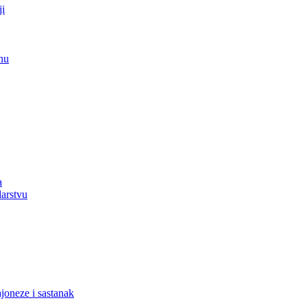
ji
nu
a
arstvu
joneze i sastanak