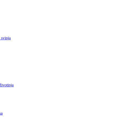
 svinja
životinja
sa