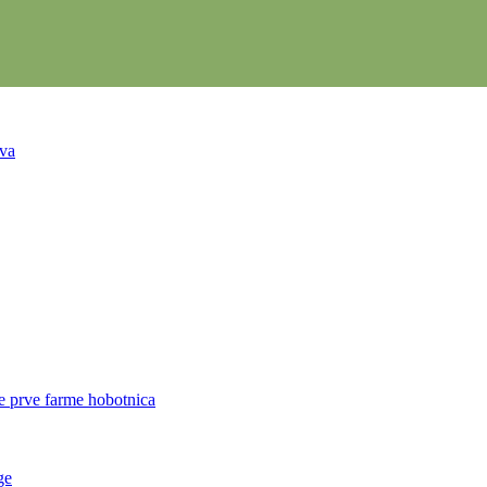
tva
je prve farme hobotnica
ge