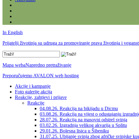
In English
Prijatelji životinja su udruga za promoviranje prava životinja i vegans
Mapa weba
Napredno pretraživanje
Preporučujemo AVALON web hosting
Akcije i kampanje
Foto galerije akcija
Reakcije, zahtjevi i prijave
Reakcije
04.08.26. Reakcija na bikijadu u Dicmu
03.08.26. Reakcija na vijest o odustajanju izgradn
28.07.26. Reakcija na masovni odstrel svinja
03.02.26. Izgradnja velikog akvarija u Splitu
29.01.26. Bolesna lisica u Šibeniku
31.07.25. Ubijanje svinja zbog afričke svinjske ku