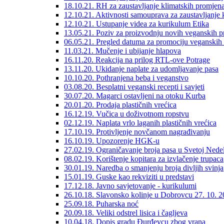
18.10.21. RH za zaustavljanje klimatskih promjen
12.10.21. Aktivnosti samouprava za zaustavljanje 
12.10.21. Ustupanje videa za kurikulum Etika
13.05.21. Poziv za proizvodnju novih veganskih p
06.05.21. Pregled datuma za promociju veganskih
11.03.21. Mučenje i ubijanje hlapova
16.11.20. Reakcija na prilog RTL-ove Potrage
13.11.20. Ukidanje naplate za udomljavanje pasa
10.10.20. Pothranjena beba i veganstvo
03.08.20. Besplatni veganski recepti i savjeti
30.07.20. Magarci ostavljeni na otoku Kurba
20.01.20. Prodaja plastičnih vrećica
16.12.19. Vučica u doživotnom ropstvu
02.12.19. Naplata vrlo laganih plastičnih vrećica
17.10.19. Protivljenje novčanom nagrađivanju
16.10.19. Upozorenje HGK-u
27.02.19. Ograničavanje broja pasa u Svetoj Nedel
08.02.19. Korištenje kopitara za izvlačenje trupaca
30.01.19. Naredba o smanjenju broja divljih svinja
15.01.19. Guske kao rekviziti u predstavi
17.12.18. Javno savjetovanje - kurikulumi
26.10.18. Slavonsko kolinje u Dobrovcu 27. 10. 2
25.09.18. Puharska noć
20.09.18. Veliki odstrel lisica i čagljeva
10.04.18. Dopis gradu Đurđevcu zbog vrana