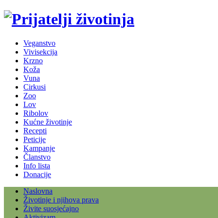
Veganstvo
Vivisekcija
Krzno
Koža
Vuna
Cirkusi
Zoo
Lov
Ribolov
Kućne životinje
Recepti
Peticije
Kampanje
Članstvo
Info lista
Donacije
Naslovna
Životinje i njihova prava
Živite suosjećajno
Aktivizam