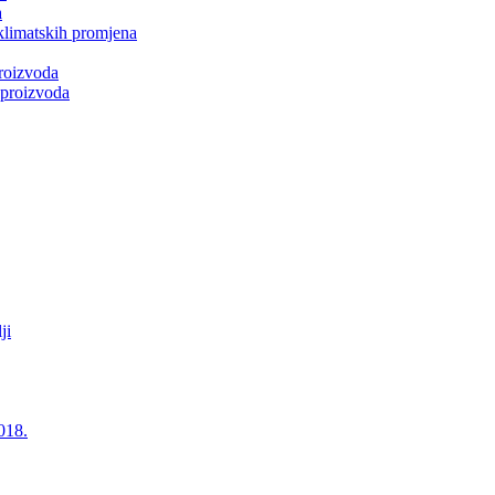
a
klimatskih promjena
roizvoda
 proizvoda
ji
018.