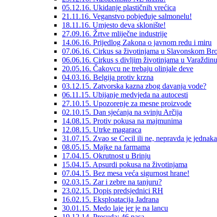
05.12.16. Ukidanje plastičnih vrećica
21.11.16. Veganstvo pobjeđuje salmonelu!
18.11.16. Umjesto deva sklonište!
27.09.16. Žrtve mliječne industrije
14.06.16. Prijedlog Zakona o javnom redu i miru
07.06.16. Cirkus sa životinjama u Slavonskom Br
06.06.16. Cirkus s divljim životinjama u Varaždin
20.05.16. Čakovcu ne trebaju olinjale deve
04.03.16. Belgija protiv krzna
03.12.15. Zatvorska kazna zbog davanja vode?
06.11.15. Ubijanje medvjeda na autocesti
27.10.15. Upozorenje za mesne proizvode
02.10.15. Dan sjećanja na svinju Arčija
14.08.15. Protiv pokusa na majmunima
12.08.15. Utrke magaraca
31.07.15. Zvao se Cecil ili ne, nepravda je jednaka
08.05.15. Majke na farmama
17.04.15. Okrutnost u Brinju
15.04.15. Apsurdi pokusa na životinjama
07.04.15. Bez mesa veća sigurnost hrane!
02.03.15. Zar i zebre na tanjuru?
23.02.15. Dopis predsjednici RH
16.02.15. Eksploatacija Jadrana
30.01.15. Medo laje jer je na lancu
19.12.14. Presuda: 46 pasa