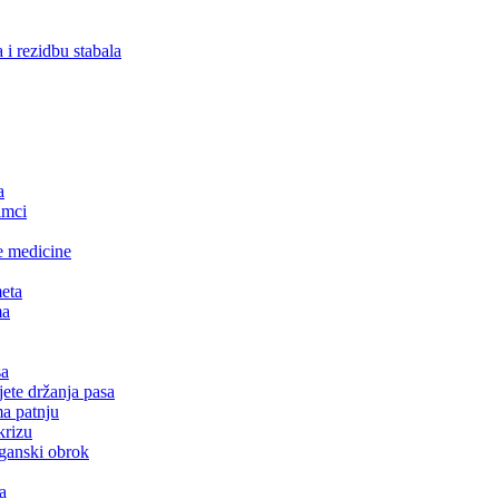
 i rezidbu stabala
a
imci
e medicine
meta
ma
sa
jete držanja pasa
ma patnju
krizu
ganski obrok
a