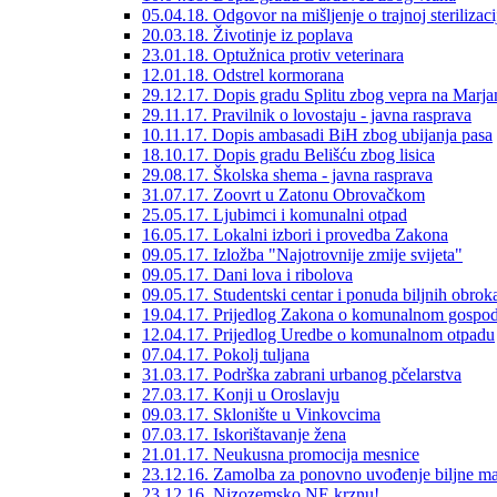
05.04.18. Odgovor na mišljenje o trajnoj sterilizaci
20.03.18. Životinje iz poplava
23.01.18. Optužnica protiv veterinara
12.01.18. Odstrel kormorana
29.12.17. Dopis gradu Splitu zbog vepra na Marja
29.11.17. Pravilnik o lovostaju - javna rasprava
10.11.17. Dopis ambasadi BiH zbog ubijanja pasa
18.10.17. Dopis gradu Belišću zbog lisica
29.08.17. Školska shema - javna rasprava
31.07.17. Zoovrt u Zatonu Obrovačkom
25.05.17. Ljubimci i komunalni otpad
16.05.17. Lokalni izbori i provedba Zakona
09.05.17. Izložba "Najotrovnije zmije svijeta"
09.05.17. Dani lova i ribolova
09.05.17. Studentski centar i ponuda biljnih obrok
19.04.17. Prijedlog Zakona o komunalnom gospod
12.04.17. Prijedlog Uredbe o komunalnom otpadu
07.04.17. Pokolj tuljana
31.03.17. Podrška zabrani urbanog pčelarstva
27.03.17. Konji u Oroslavju
09.03.17. Sklonište u Vinkovcima
07.03.17. Iskorištavanje žena
21.01.17. Neukusna promocija mesnice
23.12.16. Zamolba za ponovno uvođenje biljne ma
23.12.16. Nizozemsko NE krznu!