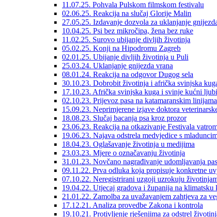
11.07.25. Pohvala Pulskom filmskom festivalu
02.06.25. Reakcija na slučaj Glorije Malin
27.05.25. Izdavanje dozvola za uklanjanje gnijezda
10.04.25. Psi bez mikročipa, žena bez ruke
11.02.25. Surovo ubijanje divljih životinja
05.02.25. Konji na Hipodromu Zagreb
02.01.25. Ubijanje divljih životinja u Puli
25.03.24. Uklanjanje gnijezda vrana
08.01.24. Reakcija na odgovor Dugog sela
30.10.23. Dobrobit životinja i afrička svinjska kug
17.10.23. Afrička svinjska kuga i svinje kućni ljub
02.10.23. Prijevoz pasa na katamaranskim linijama
15.09.23. Neprimjerene izjave doktora veterinarsk
18.08.23. Slučaj bacanja psa kroz prozor
23.06.23. Reakcija na otkazivanje Festivala vatro
19.06.23. Najava odstrela medvjedice s mladunci
18.04.23. Oglašavanje životinja u medijima
23.03.23. Mjere o označavanju životinja
31.01.23. Novčano nagrađivanje udomljavanja pa
09.11.22. Prva odluka koja propisuje konkretne uv
07.10.22. Neregistrirani uzgoji uzrokuju životinja
19.04.22. Utjecaj gradova i županija na klimatsku 
21.01.22. Zamolba za uvažavanjem zahtjeva za ve
17.12.21. Analiza provedbe Zakona i kontrola
19.10.21. Protivljenje rješenjima za odstrel životinj