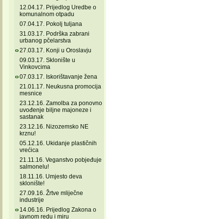
12.04.17. Prijedlog Uredbe o
komunalnom otpadu
07.04.17. Pokolj tuljana
31.03.17. Podrška zabrani
urbanog pčelarstva
27.03.17. Konji u Oroslavju
09.03.17. Sklonište u
Vinkovcima
07.03.17. Iskorištavanje žena
21.01.17. Neukusna promocija
mesnice
23.12.16. Zamolba za ponovno
uvođenje biljne majoneze i
sastanak
23.12.16. Nizozemsko NE
krznu!
05.12.16. Ukidanje plastičnih
vrećica
21.11.16. Veganstvo pobjeđuje
salmonelu!
18.11.16. Umjesto deva
sklonište!
27.09.16. Žrtve mliječne
industrije
14.06.16. Prijedlog Zakona o
javnom redu i miru