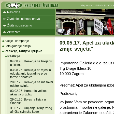
Veganstvo
Vivisekcija
Krzn
Naslovna
Životinje i njihova prava
Živite suosjećajno
Aktivizam
Akcije i kampanje
09.05.17. Apel za uki
Foto galerije akcija
zmije svijeta"
Reakcije, zahtjevi i prijave
Reakcije
04.08.26. Reakcija na bikijadu
Importanne Galleria d.o.o. za usl
u Dicmu
Trg Drage Iblera 10
03.08.26. Reakcija na vijest o
10 000 Zagreb
odustajanju izgradnje prve
farme hobotnica
28.07.26. Reakcija na masovni
Predmet: Apel za ukidanjem izložb
odstrel svinja
03.02.26. Izgradnja velikog
Poštovani,
akvarija u Splitu
29.01.26. Bolesna lisica u
javljamo Vam se povodom organiza
Šibeniku
prostorima Importanne galerije. Na
31.07.25. Ubijanje svinja zbog
afričke svinjske kuge
zabranjeno je Zakonom o zaštiti živ