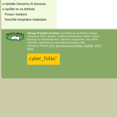
Uplatite članarinu ili donaciju
Upišite se na Infolistu
Posao i karijera
Naručite besplatne materijale
Udruga Prijatelji životinja
neprofitna je nevladina udruga,
osnovana 2001. godine s ciljem promoviranja zaštite i prava
životinja te vegetarijanstva, odnosno veganstva, kao etički,
ekološki i zdravstveno prihvatljivog životnog stila.
Udruga je članica
EVU
,
Eurogroup for Animals
,
ECEAE
,
IAFC
i
OIPA
.