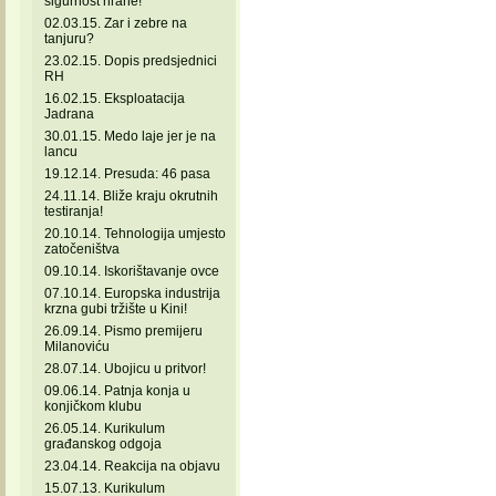
sigurnost hrane!
02.03.15. Zar i zebre na
tanjuru?
23.02.15. Dopis predsjednici
RH
16.02.15. Eksploatacija
Jadrana
30.01.15. Medo laje jer je na
lancu
19.12.14. Presuda: 46 pasa
24.11.14. Bliže kraju okrutnih
testiranja!
20.10.14. Tehnologija umjesto
zatočeništva
09.10.14. Iskorištavanje ovce
07.10.14. Europska industrija
krzna gubi tržište u Kini!
26.09.14. Pismo premijeru
Milanoviću
28.07.14. Ubojicu u pritvor!
09.06.14. Patnja konja u
konjičkom klubu
26.05.14. Kurikulum
građanskog odgoja
23.04.14. Reakcija na objavu
15.07.13. Kurikulum