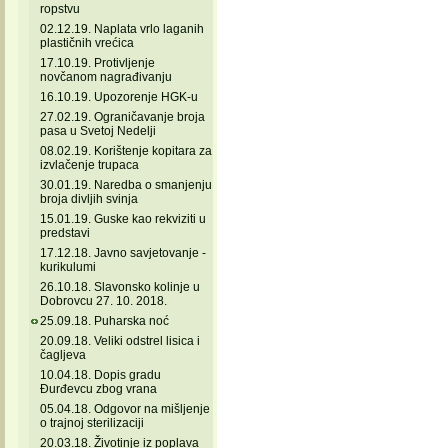
ropstvu
02.12.19. Naplata vrlo laganih
plastičnih vrećica
17.10.19. Protivljenje
novčanom nagrađivanju
16.10.19. Upozorenje HGK-u
27.02.19. Ograničavanje broja
pasa u Svetoj Nedelji
08.02.19. Korištenje kopitara za
izvlačenje trupaca
30.01.19. Naredba o smanjenju
broja divljih svinja
15.01.19. Guske kao rekviziti u
predstavi
17.12.18. Javno savjetovanje -
kurikulumi
26.10.18. Slavonsko kolinje u
Dobrovcu 27. 10. 2018.
25.09.18. Puharska noć
20.09.18. Veliki odstrel lisica i
čagljeva
10.04.18. Dopis gradu
Đurđevcu zbog vrana
05.04.18. Odgovor na mišljenje
o trajnoj sterilizaciji
20.03.18. Životinje iz poplava