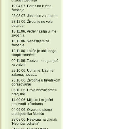
o zaštiti životinja
19.04.07. Porez na kućne
životinje
28.03.07. Jasenice za dupine
28.12.06. Životinje ne vole
petarde
18.11.06. Protiv nasilja u ime
životinja
16.11.06. Nenasiljem za
životinje
13.11.06. Lakše je ubiti nego
skupiti smeće!!!
09.11.06. Zootvor - druga riječ
za zatvor
29.10.06. Ubijanje, kršenje
zakona, novac...
23.10.06. Životinje u hrvatskom
obrazovanju
05.10.06. Utrke hrtova: smrt u
brzoj liniji
14.09.06. Mlijeko i mliječni
proizvodi u školama
04.09.06. Otvoreno pismo
predsjedniku Mesiću
29.08.06. Reakcija na članak
'Nebriga roditelja'