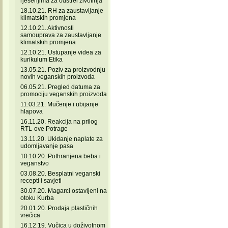
rješenjima za odstrel životinja
18.10.21. RH za zaustavljanje
klimatskih promjena
12.10.21. Aktivnosti
samouprava za zaustavljanje
klimatskih promjena
12.10.21. Ustupanje videa za
kurikulum Etika
13.05.21. Poziv za proizvodnju
novih veganskih proizvoda
06.05.21. Pregled datuma za
promociju veganskih proizvoda
11.03.21. Mučenje i ubijanje
hlapova
16.11.20. Reakcija na prilog
RTL-ove Potrage
13.11.20. Ukidanje naplate za
udomljavanje pasa
10.10.20. Pothranjena beba i
veganstvo
03.08.20. Besplatni veganski
recepti i savjeti
30.07.20. Magarci ostavljeni na
otoku Kurba
20.01.20. Prodaja plastičnih
vrećica
16.12.19. Vučica u doživotnom