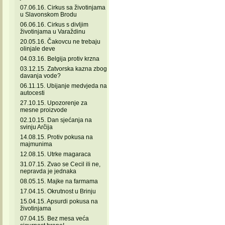
07.06.16. Cirkus sa životinjama
u Slavonskom Brodu
06.06.16. Cirkus s divljim
životinjama u Varaždinu
20.05.16. Čakovcu ne trebaju
olinjale deve
04.03.16. Belgija protiv krzna
03.12.15. Zatvorska kazna zbog
davanja vode?
06.11.15. Ubijanje medvjeda na
autocesti
27.10.15. Upozorenje za
mesne proizvode
02.10.15. Dan sjećanja na
svinju Arčija
14.08.15. Protiv pokusa na
majmunima
12.08.15. Utrke magaraca
31.07.15. Zvao se Cecil ili ne,
nepravda je jednaka
08.05.15. Majke na farmama
17.04.15. Okrutnost u Brinju
15.04.15. Apsurdi pokusa na
životinjama
07.04.15. Bez mesa veća