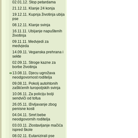
02.01.12. Stop petardama
21.12.11. Klanje 24 konja
19.12.11. Kupnja životinja ubija
pse
08.12.11. Klanje svinja
16.11.11. Ubijanje napuštenih
životinja
09.11.11. Medvjedi za
medvjeda
14.09.11. Veganska prehrana i
sekte
02.09.11. Stroge kazne za
borbe životinja
13.08.11. Djecu ugrožava
neodgovornost roditelja
09.08.11. Pokolj autohtonih
zaštićenih turopoljskih svinja
10.06.11. Za policiju bolji
sendviči od tofua
26.05.11. Iživljavanje zbog
penisne kosti
04.04.11. Smrt bebe
neodgovornih roditelja
03.03.11. Zlostavljanje mačića
ispred škole
08.02.11. Eutanizirali pse