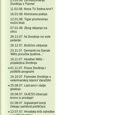
25.03.08. Za oduzimanje
životinja s 'Farme'
11.02.08. Nova TV žedna krvi?
16.01.08. Klonirana patnja
12.01.08. Tigar promovirao
noćni klub
07.01.08. Zbog skijanja na
ulicu
28.12.07. Ni životinje ne vole
petarde
26.12.07. Božićno ubijanje
23.11.07. Demanti na članak
'Mills poručila ljudima...'
16.11.07. Heather Mills -
prijateljica životinja
01.11.07. Prava životinja i
politički programi
16.10.07. Farmske životinje u
veterinarskoj stanici Varaždin
25.08.07. Lipicanci i dalje
gladuju
20.08.07. GUESS izbacuje
krzno iz prodaje!
01.08.07. Izgladnjeli konji
čekaju samilost političara
12.07.07. Hrvatska krši odredbe