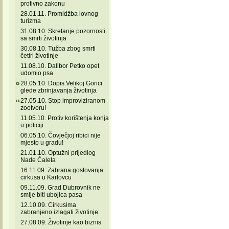
protivno zakonu
28.01.11. Promidžba lovnog
turizma
31.08.10. Skretanje pozornosti
sa smrti životinja
30.08.10. Tužba zbog smrti
četiri životinje
11.08.10. Dalibor Petko opet
udomio psa
28.05.10. Dopis Velikoj Gorici
glede zbrinjavanja životinja
27.05.10. Stop improviziranom
zootvoru!
11.05.10. Protiv korištenja konja
u policiji
06.05.10. Čovječjoj ribici nije
mjesto u gradu!
21.01.10. Optužni prijedlog
Nade Ćaleta
16.11.09. Zabrana gostovanja
cirkusa u Karlovcu
09.11.09. Grad Dubrovnik ne
smije biti ubojica pasa
12.10.09. Cirkusima
zabranjeno izlagati životinje
27.08.09. Životinje kao biznis