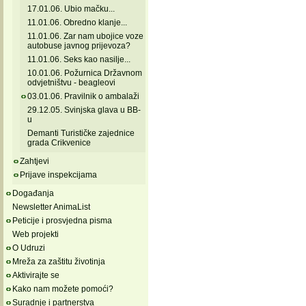
17.01.06. Ubio mačku...
11.01.06. Obredno klanje...
11.01.06. Zar nam ubojice voze
autobuse javnog prijevoza?
11.01.06. Seks kao nasilje...
10.01.06. Požurnica Državnom
odvjetništvu - beagleovi
03.01.06. Pravilnik o ambalaži
29.12.05. Svinjska glava u BB-
u
Demanti Turističke zajednice
grada Crikvenice
Zahtjevi
Prijave inspekcijama
Događanja
Newsletter AnimaList
Peticije i prosvjedna pisma
Web projekti
O Udruzi
Mreža za zaštitu životinja
Aktivirajte se
Kako nam možete pomoći?
Suradnje i partnerstva