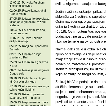
11.07.25. Pohvala Pulskom
svijeta sigurno spadaju pod kategor
filmskom festivalu
02.06.25. Reakcija na slučaj
Jedini način za držanje i prikaz di
Glorije Malin
skloništa za životinje, u suprotnom
27.05.25. Izdavanje dozvola za
Osim navedenog, organizacijom o
uklanjanje gnijezda i rezidbu
stabala
držanju životinja za društvo i živo
10.04.25. Psi bez mikročipa,
(čl. 18). Ovim putem Vas poziva
žena bez ruke
budućnosti ne ustupate prostor 
11.02.25. Surovo ubijanje
i koji se temelje na okrutnosti p
divljih životinja
05.02.25. Konji na Hipodromu
Naime, čak i da je izložba "Najot
Zagreb
njeno održavanje je i dalje neet
02.01.25. Ubijanje divljih
životinja u Puli
izmještanje zmija iz njihove priro
25.03.24. Uklanjanje gnijezda
naviknute, zatvaranje u prostore 
vrana
staništa, transport koji im uzroku
08.01.24. Reakcija na odgovor
Dugog sela
kojih se zmije ne mogu opustitt,
30.10.23. Dobrobit životinja i
Za kraj bih Vas podsjetio da su ne
afrička svinjska kuga
17.10.23. Afrička svinjska kuga i
afričkih plemena koje su koloniza
svinje kućni ljubimci
da je u pitanju nehumana praksa
02.10.23. Prijevoz pasa na
negodovanje većine javnosti. Mo
katamaranskim linijama
povijesti te ostanete zapamćeni 
15.09.23. Neprimjerene izjave
doktora veterinarske medicine