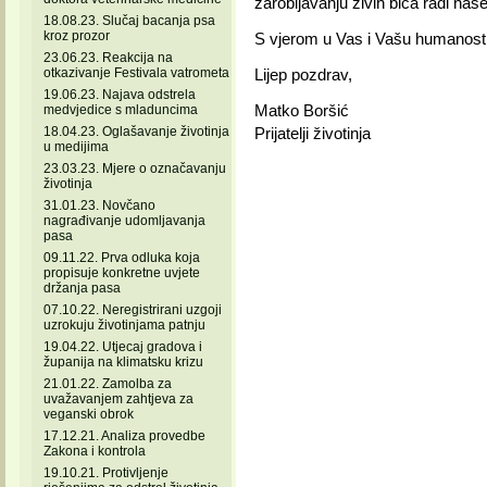
zarobljavanju živih bića radi naš
18.08.23. Slučaj bacanja psa
kroz prozor
S vjerom u Vas i Vašu humanost
23.06.23. Reakcija na
otkazivanje Festivala vatrometa
Lijep pozdrav,
19.06.23. Najava odstrela
Matko Boršić
medvjedice s mladuncima
18.04.23. Oglašavanje životinja
Prijatelji životinja
u medijima
23.03.23. Mjere o označavanju
životinja
31.01.23. Novčano
nagrađivanje udomljavanja
pasa
09.11.22. Prva odluka koja
propisuje konkretne uvjete
držanja pasa
07.10.22. Neregistrirani uzgoji
uzrokuju životinjama patnju
19.04.22. Utjecaj gradova i
županija na klimatsku krizu
21.01.22. Zamolba za
uvažavanjem zahtjeva za
veganski obrok
17.12.21. Analiza provedbe
Zakona i kontrola
19.10.21. Protivljenje