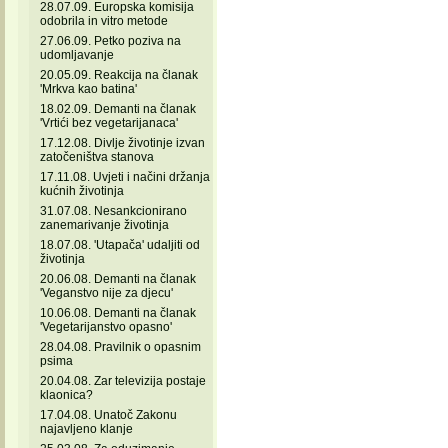
28.07.09. Europska komisija
odobrila in vitro metode
27.06.09. Petko poziva na
udomljavanje
20.05.09. Reakcija na članak
'Mrkva kao batina'
18.02.09. Demanti na članak
'Vrtići bez vegetarijanaca'
17.12.08. Divlje životinje izvan
zatočeništva stanova
17.11.08. Uvjeti i načini držanja
kućnih životinja
31.07.08. Nesankcionirano
zanemarivanje životinja
18.07.08. 'Utapača' udaljiti od
životinja
20.06.08. Demanti na članak
'Veganstvo nije za djecu'
10.06.08. Demanti na članak
'Vegetarijanstvo opasno'
28.04.08. Pravilnik o opasnim
psima
20.04.08. Zar televizija postaje
klaonica?
17.04.08. Unatoč Zakonu
najavljeno klanje