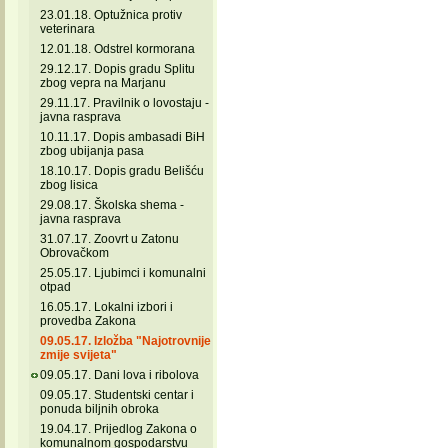
23.01.18. Optužnica protiv
veterinara
12.01.18. Odstrel kormorana
29.12.17. Dopis gradu Splitu
zbog vepra na Marjanu
29.11.17. Pravilnik o lovostaju -
javna rasprava
10.11.17. Dopis ambasadi BiH
zbog ubijanja pasa
18.10.17. Dopis gradu Belišću
zbog lisica
29.08.17. Školska shema -
javna rasprava
31.07.17. Zoovrt u Zatonu
Obrovačkom
25.05.17. Ljubimci i komunalni
otpad
16.05.17. Lokalni izbori i
provedba Zakona
09.05.17. Izložba "Najotrovnije
zmije svijeta"
09.05.17. Dani lova i ribolova
09.05.17. Studentski centar i
ponuda biljnih obroka
19.04.17. Prijedlog Zakona o
komunalnom gospodarstvu