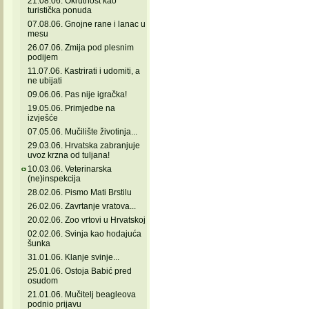
21.08.06. Okrutnost kao
turistička ponuda
07.08.06. Gnojne rane i lanac u
mesu
26.07.06. Zmija pod plesnim
podijem
11.07.06. Kastrirati i udomiti, a
ne ubijati
09.06.06. Pas nije igračka!
19.05.06. Primjedbe na
izvješće
07.05.06. Mučilište životinja...
29.03.06. Hrvatska zabranjuje
uvoz krzna od tuljana!
10.03.06. Veterinarska
(ne)inspekcija
28.02.06. Pismo Mati Brstilu
26.02.06. Zavrtanje vratova...
20.02.06. Zoo vrtovi u Hrvatskoj
02.02.06. Svinja kao hodajuća
šunka
31.01.06. Klanje svinje...
25.01.06. Ostoja Babić pred
osudom
21.01.06. Mučitelj beagleova
podnio prijavu