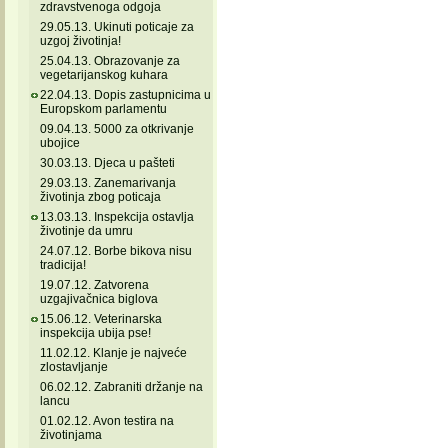
zdravstvenoga odgoja
29.05.13. Ukinuti poticaje za
uzgoj životinja!
25.04.13. Obrazovanje za
vegetarijanskog kuhara
22.04.13. Dopis zastupnicima u
Europskom parlamentu
09.04.13. 5000 za otkrivanje
ubojice
30.03.13. Djeca u pašteti
29.03.13. Zanemarivanja
životinja zbog poticaja
13.03.13. Inspekcija ostavlja
životinje da umru
24.07.12. Borbe bikova nisu
tradicija!
19.07.12. Zatvorena
uzgajivačnica biglova
15.06.12. Veterinarska
inspekcija ubija pse!
11.02.12. Klanje je najveće
zlostavljanje
06.02.12. Zabraniti držanje na
lancu
01.02.12. Avon testira na
životinjama