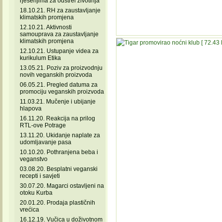
rješenjima za odstrel životinja
18.10.21. RH za zaustavljanje
klimatskih promjena
12.10.21. Aktivnosti
samouprava za zaustavljanje
klimatskih promjena
12.10.21. Ustupanje videa za
kurikulum Etika
13.05.21. Poziv za proizvodnju
novih veganskih proizvoda
06.05.21. Pregled datuma za
promociju veganskih proizvoda
11.03.21. Mučenje i ubijanje
hlapova
16.11.20. Reakcija na prilog
RTL-ove Potrage
13.11.20. Ukidanje naplate za
udomljavanje pasa
10.10.20. Pothranjena beba i
veganstvo
03.08.20. Besplatni veganski
recepti i savjeti
30.07.20. Magarci ostavljeni na
otoku Kurba
20.01.20. Prodaja plastičnih
vrećica
16.12.19. Vučica u doživotnom