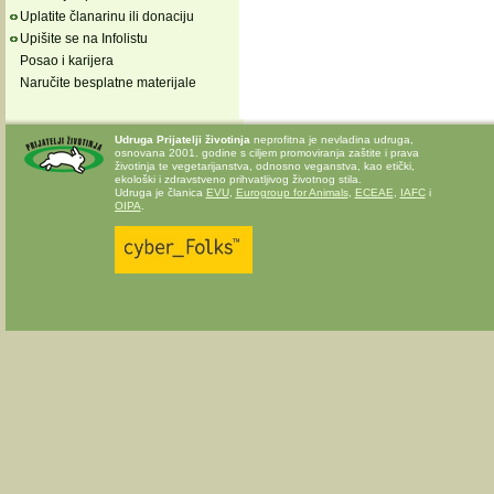
Uplatite članarinu ili donaciju
Upišite se na Infolistu
Posao i karijera
Naručite besplatne materijale
Udruga Prijatelji životinja
neprofitna je nevladina udruga,
osnovana 2001. godine s ciljem promoviranja zaštite i prava
životinja te vegetarijanstva, odnosno veganstva, kao etički,
ekološki i zdravstveno prihvatljivog životnog stila.
Udruga je članica
EVU
,
Eurogroup for Animals
,
ECEAE
,
IAFC
i
OIPA
.