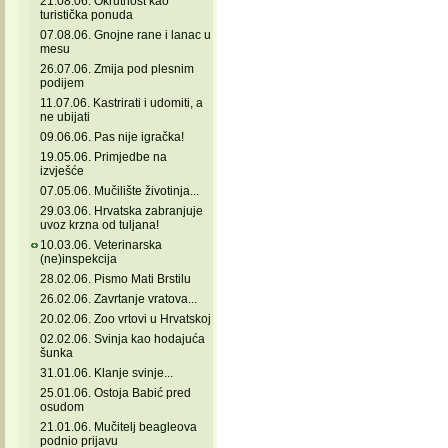
21.08.06. Okrutnost kao
turistička ponuda
07.08.06. Gnojne rane i lanac u
mesu
26.07.06. Zmija pod plesnim
podijem
11.07.06. Kastrirati i udomiti, a
ne ubijati
09.06.06. Pas nije igračka!
19.05.06. Primjedbe na
izvješće
07.05.06. Mučilište životinja...
29.03.06. Hrvatska zabranjuje
uvoz krzna od tuljana!
10.03.06. Veterinarska
(ne)inspekcija
28.02.06. Pismo Mati Brstilu
26.02.06. Zavrtanje vratova...
20.02.06. Zoo vrtovi u Hrvatskoj
02.02.06. Svinja kao hodajuća
šunka
31.01.06. Klanje svinje...
25.01.06. Ostoja Babić pred
osudom
21.01.06. Mučitelj beagleova
podnio prijavu