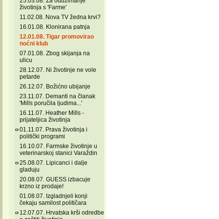
25.03.08. Za oduzimanje
životinja s 'Farme'
11.02.08. Nova TV žedna krvi?
16.01.08. Klonirana patnja
12.01.08. Tigar promovirao
noćni klub
07.01.08. Zbog skijanja na
ulicu
28.12.07. Ni životinje ne vole
petarde
26.12.07. Božićno ubijanje
23.11.07. Demanti na članak
'Mills poručila ljudima...'
16.11.07. Heather Mills -
prijateljica životinja
01.11.07. Prava životinja i
politički programi
16.10.07. Farmske životinje u
veterinarskoj stanici Varaždin
25.08.07. Lipicanci i dalje
gladuju
20.08.07. GUESS izbacuje
krzno iz prodaje!
01.08.07. Izgladnjeli konji
čekaju samilost političara
12.07.07. Hrvatska krši odredbe