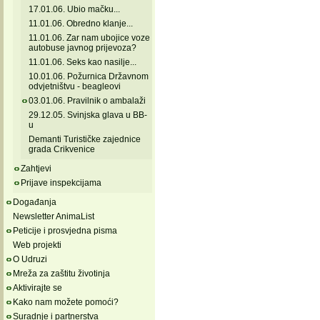
17.01.06. Ubio mačku...
11.01.06. Obredno klanje...
11.01.06. Zar nam ubojice voze
autobuse javnog prijevoza?
11.01.06. Seks kao nasilje...
10.01.06. Požurnica Državnom
odvjetništvu - beagleovi
03.01.06. Pravilnik o ambalaži
29.12.05. Svinjska glava u BB-
u
Demanti Turističke zajednice
grada Crikvenice
Zahtjevi
Prijave inspekcijama
Događanja
Newsletter AnimaList
Peticije i prosvjedna pisma
Web projekti
O Udruzi
Mreža za zaštitu životinja
Aktivirajte se
Kako nam možete pomoći?
Suradnje i partnerstva