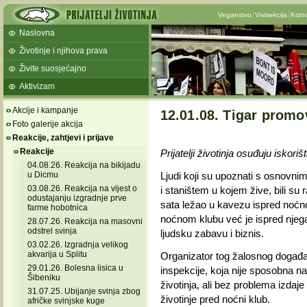
Veganstvo
Vivisekcija
Krzn
Naslovna
Životinje i njihova prava
Živite suosjećajno
Aktivizam
Akcije i kampanje
12.01.08. Tigar promo
Foto galerije akcija
Reakcije, zahtjevi i prijave
Reakcije
Prijatelji životinja osuđuju iskori
04.08.26. Reakcija na bikijadu
u Dicmu
Ljudi koji su upoznati s osnovni
03.08.26. Reakcija na vijest o
i staništem u kojem žive, bili su r
odustajanju izgradnje prve
sata ležao u kavezu ispred noćno
farme hobotnica
noćnom klubu već je ispred nje
28.07.26. Reakcija na masovni
odstrel svinja
ljudsku zabavu i biznis.
03.02.26. Izgradnja velikog
akvarija u Splitu
Organizator tog žalosnog događan
29.01.26. Bolesna lisica u
inspekcije, koja nije sposobna na
Šibeniku
životinja, ali bez problema izda
31.07.25. Ubijanje svinja zbog
životinje pred noćni klub.
afričke svinjske kuge