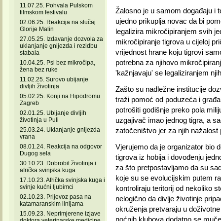
11.07.25. Pohvala Pulskom
Žalosno je u samom događaju i to
filmskom festivalu
ujedno prikuplja novac da bi pom
02.06.25. Reakcija na slučaj
Glorije Malin
legalizira mikročipiranjem svih j
27.05.25. Izdavanje dozvola za
mikročipiranje tigrova u cijeloj 
uklanjanje gnijezda i rezidbu
vrijednost hrane koju tigrovi sa
stabala
potrebna za njihovo mikročipiran
10.04.25. Psi bez mikročipa,
žena bez ruke
'kažnjavaju' se legaliziranjem njih
11.02.25. Surovo ubijanje
divljih životinja
Zašto su nadležne institucije dozvo
05.02.25. Konji na Hipodromu
traži pomoć od poduzeća i građa
Zagreb
potrošiti godišnje preko pola mili
02.01.25. Ubijanje divljih
uzgajivač imao jednog tigra, a s
životinja u Puli
25.03.24. Uklanjanje gnijezda
zatočeništvo jer za njih nažalost
vrana
Vjerujemo da je organizator bio
08.01.24. Reakcija na odgovor
Dugog sela
tigrova iz hobija i dovođenju jed
30.10.23. Dobrobit životinja i
za što pretpostavljamo da su sada 
afrička svinjska kuga
koje su se evolucijskim putem ra
17.10.23. Afrička svinjska kuga i
svinje kućni ljubimci
kontroliraju teritorij od nekoliko 
02.10.23. Prijevoz pasa na
nelogično da divlje životinje pripa
katamaranskim linijama
okruženja pretvaraju u doživotne
15.09.23. Neprimjerene izjave
noćnih klubova dodatno se muče
doktora veterinarske medicine