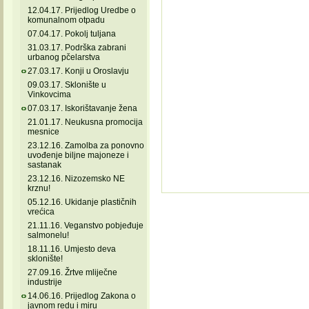
12.04.17. Prijedlog Uredbe o
komunalnom otpadu
07.04.17. Pokolj tuljana
31.03.17. Podrška zabrani
urbanog pčelarstva
27.03.17. Konji u Oroslavju
09.03.17. Sklonište u
Vinkovcima
07.03.17. Iskorištavanje žena
21.01.17. Neukusna promocija
mesnice
23.12.16. Zamolba za ponovno
uvođenje biljne majoneze i
sastanak
23.12.16. Nizozemsko NE
krznu!
05.12.16. Ukidanje plastičnih
vrećica
21.11.16. Veganstvo pobjeđuje
salmonelu!
18.11.16. Umjesto deva
sklonište!
27.09.16. Žrtve mliječne
industrije
14.06.16. Prijedlog Zakona o
javnom redu i miru