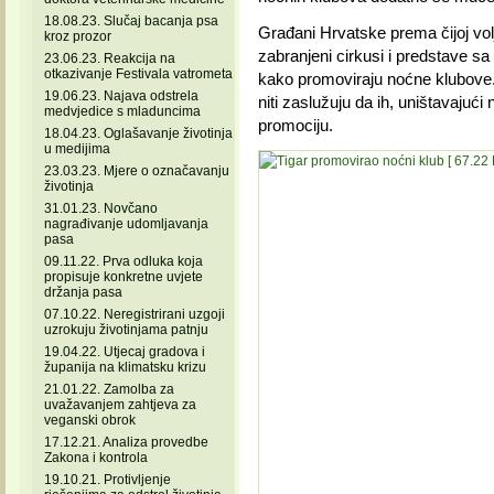
18.08.23. Slučaj bacanja psa
Građani Hrvatske prema čijoj volji
kroz prozor
zabranjeni cirkusi i predstave sa 
23.06.23. Reakcija na
otkazivanje Festivala vatrometa
kako promoviraju noćne klubove.
19.06.23. Najava odstrela
niti zaslužuju da ih, uništavajući
medvjedice s mladuncima
promociju.
18.04.23. Oglašavanje životinja
u medijima
23.03.23. Mjere o označavanju
životinja
31.01.23. Novčano
nagrađivanje udomljavanja
pasa
09.11.22. Prva odluka koja
propisuje konkretne uvjete
držanja pasa
07.10.22. Neregistrirani uzgoji
uzrokuju životinjama patnju
19.04.22. Utjecaj gradova i
županija na klimatsku krizu
21.01.22. Zamolba za
uvažavanjem zahtjeva za
veganski obrok
17.12.21. Analiza provedbe
Zakona i kontrola
19.10.21. Protivljenje