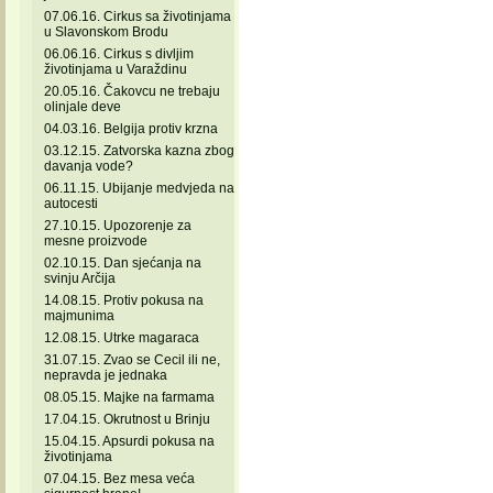
07.06.16. Cirkus sa životinjama
u Slavonskom Brodu
06.06.16. Cirkus s divljim
životinjama u Varaždinu
20.05.16. Čakovcu ne trebaju
olinjale deve
04.03.16. Belgija protiv krzna
03.12.15. Zatvorska kazna zbog
davanja vode?
06.11.15. Ubijanje medvjeda na
autocesti
27.10.15. Upozorenje za
mesne proizvode
02.10.15. Dan sjećanja na
svinju Arčija
14.08.15. Protiv pokusa na
majmunima
12.08.15. Utrke magaraca
31.07.15. Zvao se Cecil ili ne,
nepravda je jednaka
08.05.15. Majke na farmama
17.04.15. Okrutnost u Brinju
15.04.15. Apsurdi pokusa na
životinjama
07.04.15. Bez mesa veća