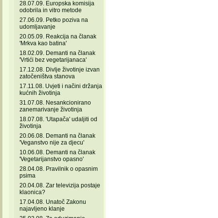
28.07.09. Europska komisija
odobrila in vitro metode
27.06.09. Petko poziva na
udomljavanje
20.05.09. Reakcija na članak
'Mrkva kao batina'
18.02.09. Demanti na članak
'Vrtići bez vegetarijanaca'
17.12.08. Divlje životinje izvan
zatočeništva stanova
17.11.08. Uvjeti i načini držanja
kućnih životinja
31.07.08. Nesankcionirano
zanemarivanje životinja
18.07.08. 'Utapača' udaljiti od
životinja
20.06.08. Demanti na članak
'Veganstvo nije za djecu'
10.06.08. Demanti na članak
'Vegetarijanstvo opasno'
28.04.08. Pravilnik o opasnim
psima
20.04.08. Zar televizija postaje
klaonica?
17.04.08. Unatoč Zakonu
najavljeno klanje