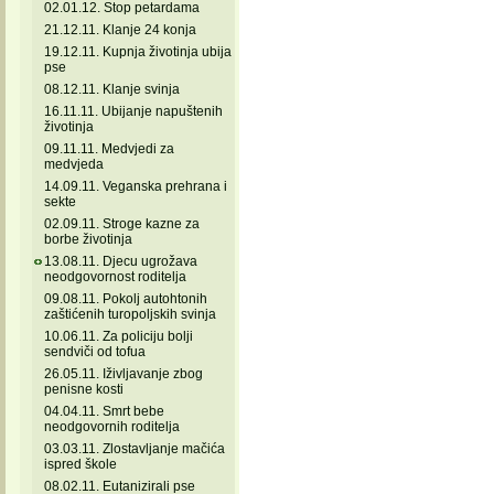
02.01.12. Stop petardama
21.12.11. Klanje 24 konja
19.12.11. Kupnja životinja ubija
pse
08.12.11. Klanje svinja
16.11.11. Ubijanje napuštenih
životinja
09.11.11. Medvjedi za
medvjeda
14.09.11. Veganska prehrana i
sekte
02.09.11. Stroge kazne za
borbe životinja
13.08.11. Djecu ugrožava
neodgovornost roditelja
09.08.11. Pokolj autohtonih
zaštićenih turopoljskih svinja
10.06.11. Za policiju bolji
sendviči od tofua
26.05.11. Iživljavanje zbog
penisne kosti
04.04.11. Smrt bebe
neodgovornih roditelja
03.03.11. Zlostavljanje mačića
ispred škole
08.02.11. Eutanizirali pse