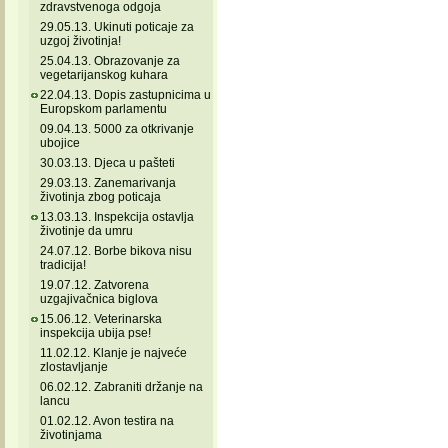
zdravstvenoga odgoja
29.05.13. Ukinuti poticaje za
uzgoj životinja!
25.04.13. Obrazovanje za
vegetarijanskog kuhara
22.04.13. Dopis zastupnicima u
Europskom parlamentu
09.04.13. 5000 za otkrivanje
ubojice
30.03.13. Djeca u pašteti
29.03.13. Zanemarivanja
životinja zbog poticaja
13.03.13. Inspekcija ostavlja
životinje da umru
24.07.12. Borbe bikova nisu
tradicija!
19.07.12. Zatvorena
uzgajivačnica biglova
15.06.12. Veterinarska
inspekcija ubija pse!
11.02.12. Klanje je najveće
zlostavljanje
06.02.12. Zabraniti držanje na
lancu
01.02.12. Avon testira na
životinjama