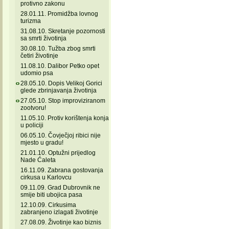
protivno zakonu
28.01.11. Promidžba lovnog
turizma
31.08.10. Skretanje pozornosti
sa smrti životinja
30.08.10. Tužba zbog smrti
četiri životinje
11.08.10. Dalibor Petko opet
udomio psa
28.05.10. Dopis Velikoj Gorici
glede zbrinjavanja životinja
27.05.10. Stop improviziranom
zootvoru!
11.05.10. Protiv korištenja konja
u policiji
06.05.10. Čovječjoj ribici nije
mjesto u gradu!
21.01.10. Optužni prijedlog
Nade Ćaleta
16.11.09. Zabrana gostovanja
cirkusa u Karlovcu
09.11.09. Grad Dubrovnik ne
smije biti ubojica pasa
12.10.09. Cirkusima
zabranjeno izlagati životinje
27.08.09. Životinje kao biznis