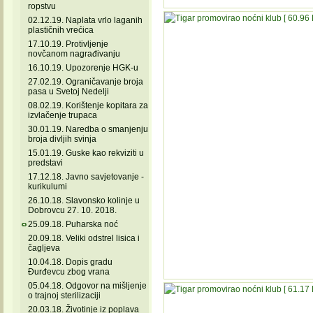
ropstvu
02.12.19. Naplata vrlo laganih
plastičnih vrećica
17.10.19. Protivljenje
novčanom nagrađivanju
16.10.19. Upozorenje HGK-u
27.02.19. Ograničavanje broja
pasa u Svetoj Nedelji
08.02.19. Korištenje kopitara za
izvlačenje trupaca
30.01.19. Naredba o smanjenju
broja divljih svinja
15.01.19. Guske kao rekviziti u
predstavi
17.12.18. Javno savjetovanje -
kurikulumi
26.10.18. Slavonsko kolinje u
Dobrovcu 27. 10. 2018.
25.09.18. Puharska noć
20.09.18. Veliki odstrel lisica i
čagljeva
10.04.18. Dopis gradu
Đurđevcu zbog vrana
05.04.18. Odgovor na mišljenje
o trajnoj sterilizaciji
20.03.18. Životinje iz poplava