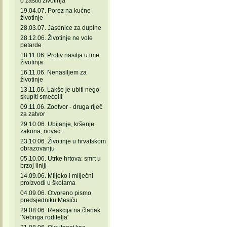
o zaštiti životinja
19.04.07. Porez na kućne
životinje
28.03.07. Jasenice za dupine
28.12.06. Životinje ne vole
petarde
18.11.06. Protiv nasilja u ime
životinja
16.11.06. Nenasiljem za
životinje
13.11.06. Lakše je ubiti nego
skupiti smeće!!!
09.11.06. Zootvor - druga riječ
za zatvor
29.10.06. Ubijanje, kršenje
zakona, novac...
23.10.06. Životinje u hrvatskom
obrazovanju
05.10.06. Utrke hrtova: smrt u
brzoj liniji
14.09.06. Mlijeko i mliječni
proizvodi u školama
04.09.06. Otvoreno pismo
predsjedniku Mesiću
29.08.06. Reakcija na članak
'Nebriga roditelja'