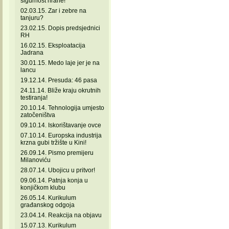
sigurnost hrane!
02.03.15. Zar i zebre na
tanjuru?
23.02.15. Dopis predsjednici
RH
16.02.15. Eksploatacija
Jadrana
30.01.15. Medo laje jer je na
lancu
19.12.14. Presuda: 46 pasa
24.11.14. Bliže kraju okrutnih
testiranja!
20.10.14. Tehnologija umjesto
zatočeništva
09.10.14. Iskorištavanje ovce
07.10.14. Europska industrija
krzna gubi tržište u Kini!
26.09.14. Pismo premijeru
Milanoviću
28.07.14. Ubojicu u pritvor!
09.06.14. Patnja konja u
konjičkom klubu
26.05.14. Kurikulum
građanskog odgoja
23.04.14. Reakcija na objavu
15.07.13. Kurikulum