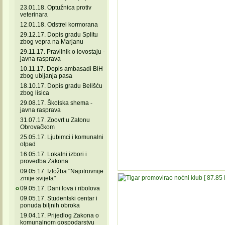
23.01.18. Optužnica protiv
veterinara
12.01.18. Odstrel kormorana
29.12.17. Dopis gradu Splitu
zbog vepra na Marjanu
29.11.17. Pravilnik o lovostaju -
javna rasprava
10.11.17. Dopis ambasadi BiH
zbog ubijanja pasa
18.10.17. Dopis gradu Belišću
zbog lisica
29.08.17. Školska shema -
javna rasprava
31.07.17. Zoovrt u Zatonu
Obrovačkom
25.05.17. Ljubimci i komunalni
otpad
16.05.17. Lokalni izbori i
provedba Zakona
09.05.17. Izložba "Najotrovnije
zmije svijeta"
09.05.17. Dani lova i ribolova
09.05.17. Studentski centar i
ponuda biljnih obroka
19.04.17. Prijedlog Zakona o
komunalnom gospodarstvu