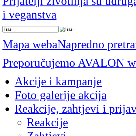
Prijatelji životinja su udru
i veganstva
Mapa weba
Napredno pretra
Preporučujemo AVALON we
Akcije i kampanje
Foto galerije akcija
Reakcije, zahtjevi i prija
Reakcije
Zahtjevi