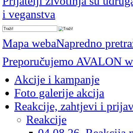
Prijatelji životinja su udru
i veganstva
Mapa weba
Napredno pretra
Preporučujemo AVALON we
Akcije i kampanje
Foto galerije akcija
Reakcije, zahtjevi i prija
Reakcije
04.08.26. Reakcija 