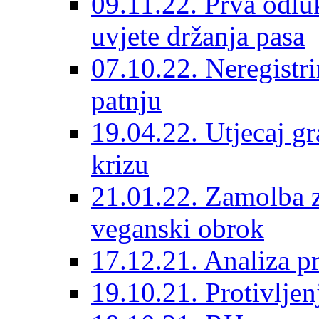
09.11.22. Prva odlu
uvjete držanja pasa
07.10.22. Neregistri
patnju
19.04.22. Utjecaj g
krizu
21.01.22. Zamolba 
veganski obrok
17.12.21. Analiza p
19.10.21. Protivljen