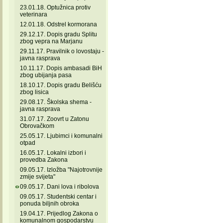
23.01.18. Optužnica protiv
veterinara
12.01.18. Odstrel kormorana
29.12.17. Dopis gradu Splitu
zbog vepra na Marjanu
29.11.17. Pravilnik o lovostaju -
javna rasprava
10.11.17. Dopis ambasadi BiH
zbog ubijanja pasa
18.10.17. Dopis gradu Belišću
zbog lisica
29.08.17. Školska shema -
javna rasprava
31.07.17. Zoovrt u Zatonu
Obrovačkom
25.05.17. Ljubimci i komunalni
otpad
16.05.17. Lokalni izbori i
provedba Zakona
09.05.17. Izložba "Najotrovnije
zmije svijeta"
09.05.17. Dani lova i ribolova
09.05.17. Studentski centar i
ponuda biljnih obroka
19.04.17. Prijedlog Zakona o
komunalnom gospodarstvu