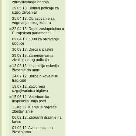
zdravstvenoga odgoja
29.05.13. Ukinuti poticaje za
uzgoj životinja!
25.04.13. Obrazovanje za
vegetarijanskog kuhara
22.04.13. Dopis zastupnicima u
Europskom parlamentu
09.04.13. 5000 za otkrivanje
ubojice
30.03.13. Djeca u pašteti
29.03.13. Zanemarivanja
životinja zbog poticaja
13.03.13. Inspekcija ostavlja
životinje da umru
24.07.12. Borbe bikova nisu
tradicija!
19.07.12. Zatvorena
uzgajivačnica biglova
15.06.12. Veterinarska
inspekcija ubija pse!
11.02.12. Klanje je najveće
zlostavljanje
06.02.12. Zabraniti držanje na
lancu
01.02.12. Avon testira na
životinjama