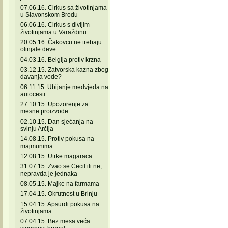
07.06.16. Cirkus sa životinjama
u Slavonskom Brodu
06.06.16. Cirkus s divljim
životinjama u Varaždinu
20.05.16. Čakovcu ne trebaju
olinjale deve
04.03.16. Belgija protiv krzna
03.12.15. Zatvorska kazna zbog
davanja vode?
06.11.15. Ubijanje medvjeda na
autocesti
27.10.15. Upozorenje za
mesne proizvode
02.10.15. Dan sjećanja na
svinju Arčija
14.08.15. Protiv pokusa na
majmunima
12.08.15. Utrke magaraca
31.07.15. Zvao se Cecil ili ne,
nepravda je jednaka
08.05.15. Majke na farmama
17.04.15. Okrutnost u Brinju
15.04.15. Apsurdi pokusa na
životinjama
07.04.15. Bez mesa veća