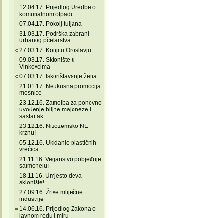
12.04.17. Prijedlog Uredbe o
komunalnom otpadu
07.04.17. Pokolj tuljana
31.03.17. Podrška zabrani
urbanog pčelarstva
27.03.17. Konji u Oroslavju
09.03.17. Sklonište u
Vinkovcima
07.03.17. Iskorištavanje žena
21.01.17. Neukusna promocija
mesnice
23.12.16. Zamolba za ponovno
uvođenje biljne majoneze i
sastanak
23.12.16. Nizozemsko NE
krznu!
05.12.16. Ukidanje plastičnih
vrećica
21.11.16. Veganstvo pobjeđuje
salmonelu!
18.11.16. Umjesto deva
sklonište!
27.09.16. Žrtve mliječne
industrije
14.06.16. Prijedlog Zakona o
javnom redu i miru