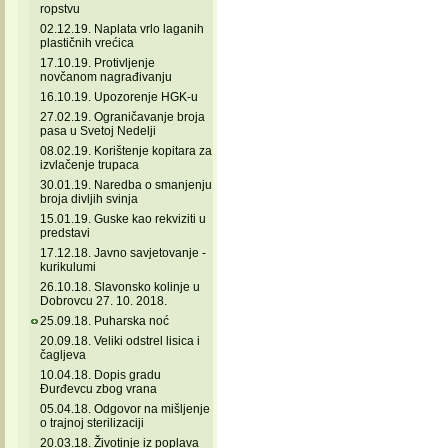
ropstvu
02.12.19. Naplata vrlo laganih
plastičnih vrećica
17.10.19. Protivljenje
novčanom nagrađivanju
16.10.19. Upozorenje HGK-u
27.02.19. Ograničavanje broja
pasa u Svetoj Nedelji
08.02.19. Korištenje kopitara za
izvlačenje trupaca
30.01.19. Naredba o smanjenju
broja divljih svinja
15.01.19. Guske kao rekviziti u
predstavi
17.12.18. Javno savjetovanje -
kurikulumi
26.10.18. Slavonsko kolinje u
Dobrovcu 27. 10. 2018.
25.09.18. Puharska noć
20.09.18. Veliki odstrel lisica i
čagljeva
10.04.18. Dopis gradu
Đurđevcu zbog vrana
05.04.18. Odgovor na mišljenje
o trajnoj sterilizaciji
20.03.18. Životinje iz poplava