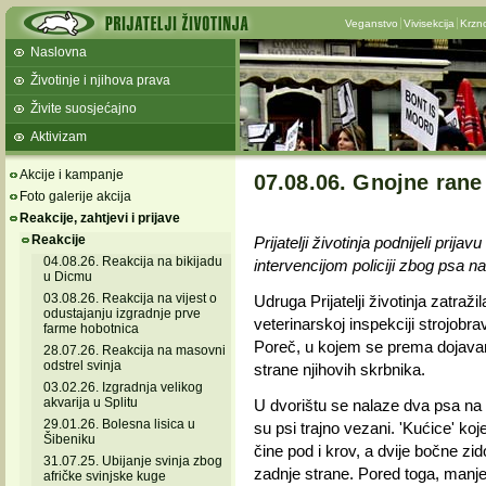
Veganstvo
Vivisekcija
Krzn
Naslovna
Životinje i njihova prava
Živite suosjećajno
Aktivizam
Akcije i kampanje
07.08.06. Gnojne rane
Foto galerije akcija
Reakcije, zahtjevi i prijave
Reakcije
Prijatelji životinja podnijeli prijav
04.08.26. Reakcija na bikijadu
intervencijom policiji zbog psa n
u Dicmu
03.08.26. Reakcija na vijest o
Udruga Prijatelji životinja zatražil
odustajanju izgradnje prve
veterinarskoj inspekciji strojobra
farme hobotnica
Poreč, u kojem se prema dojavam
28.07.26. Reakcija na masovni
odstrel svinja
strane njihovih skrbnika.
03.02.26. Izgradnja velikog
akvarija u Splitu
U dvorištu se nalaze dva psa na 
29.01.26. Bolesna lisica u
su psi trajno vezani. 'Kućice' koje
Šibeniku
čine pod i krov, a dvije bočne zi
31.07.25. Ubijanje svinja zbog
zadnje strane. Pored toga, manj
afričke svinjske kuge