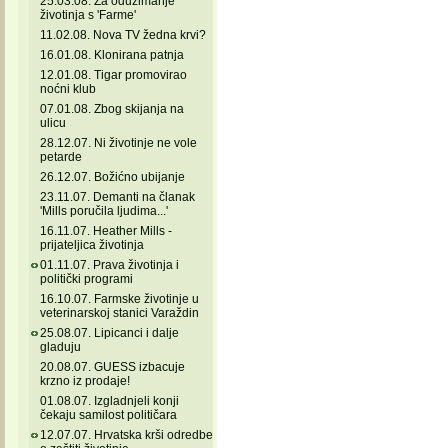
25.03.08. Za oduzimanje
životinja s 'Farme'
11.02.08. Nova TV žedna krvi?
16.01.08. Klonirana patnja
12.01.08. Tigar promovirao
noćni klub
07.01.08. Zbog skijanja na
ulicu
28.12.07. Ni životinje ne vole
petarde
26.12.07. Božićno ubijanje
23.11.07. Demanti na članak
'Mills poručila ljudima...'
16.11.07. Heather Mills -
prijateljica životinja
01.11.07. Prava životinja i
politički programi
16.10.07. Farmske životinje u
veterinarskoj stanici Varaždin
25.08.07. Lipicanci i dalje
gladuju
20.08.07. GUESS izbacuje
krzno iz prodaje!
01.08.07. Izgladnjeli konji
čekaju samilost političara
12.07.07. Hrvatska krši odredbe