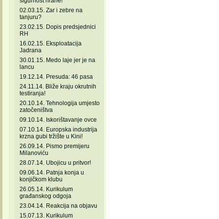
sigurnost hrane!
02.03.15. Zar i zebre na
tanjuru?
23.02.15. Dopis predsjednici
RH
16.02.15. Eksploatacija
Jadrana
30.01.15. Medo laje jer je na
lancu
19.12.14. Presuda: 46 pasa
24.11.14. Bliže kraju okrutnih
testiranja!
20.10.14. Tehnologija umjesto
zatočeništva
09.10.14. Iskorištavanje ovce
07.10.14. Europska industrija
krzna gubi tržište u Kini!
26.09.14. Pismo premijeru
Milanoviću
28.07.14. Ubojicu u pritvor!
09.06.14. Patnja konja u
konjičkom klubu
26.05.14. Kurikulum
građanskog odgoja
23.04.14. Reakcija na objavu
15.07.13. Kurikulum