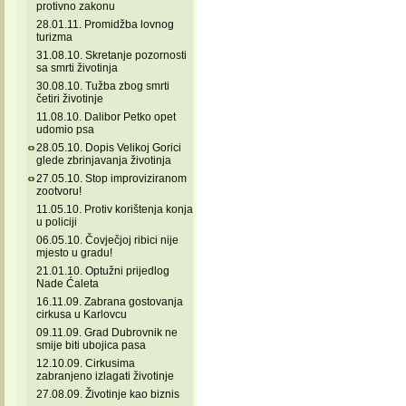
protivno zakonu
28.01.11. Promidžba lovnog
turizma
31.08.10. Skretanje pozornosti
sa smrti životinja
30.08.10. Tužba zbog smrti
četiri životinje
11.08.10. Dalibor Petko opet
udomio psa
28.05.10. Dopis Velikoj Gorici
glede zbrinjavanja životinja
27.05.10. Stop improviziranom
zootvoru!
11.05.10. Protiv korištenja konja
u policiji
06.05.10. Čovječjoj ribici nije
mjesto u gradu!
21.01.10. Optužni prijedlog
Nade Ćaleta
16.11.09. Zabrana gostovanja
cirkusa u Karlovcu
09.11.09. Grad Dubrovnik ne
smije biti ubojica pasa
12.10.09. Cirkusima
zabranjeno izlagati životinje
27.08.09. Životinje kao biznis