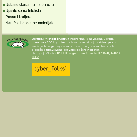
Uplatite članarinu ili donaciju
Upišite se na Infolistu
Posao i karijera
Naručite besplatne materijale
Udruga Prijatelji životinja
neprofitna je nevladina udruga,
osnovana 2001. godine s ciljem promoviranja zaštite i prava
životinja te vegetarijanstva, odnosno veganstva, kao etički,
ekološki i zdravstveno prihvatljivog životnog stila.
Udruga je članica
EVU
,
Eurogroup for Animals
,
ECEAE
,
IAFC
i
OIPA
.