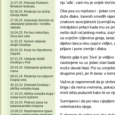
nju 'uđe', vani mu je uvijek trećina 
11.07.25. Pohvala Pulskom
filmskom festivalu
Oba psa su mješanci - jedan crni 
02.06.25. Reakcija na slučaj
Glorije Malin
duže dlake, šarenih smeđih nija
27.05.25. Izdavanje dozvola za
znakove asocijalnosti (sumnjičav 
uklanjanje gnijezda i rezidbu
miroljubivo prilazi kada mu se pri
stabala
nešto duži od jednog metra, izaz
10.04.25. Psi bez mikročipa,
žena bez ruke
sa svježim izljevima gnoja, lana
11.02.25. Surovo ubijanje
dijelovi lanca nisu uopće vidljivi
divljih životinja
prljave i pune zemlje i dlaka.
05.02.25. Konji na Hipodromu
Zagreb
Mjesto gdje ti psi 'žive' je vidlji
02.01.25. Ubijanje divljih
naslonjene su uz jedan stari badem,
životinja u Puli
25.03.24. Uklanjanje gnijezda
može davati hlad. Psi su smješte
vrana
drugome prići, jer ih lanac u tom
08.01.24. Reakcija na odgovor
Dugog sela
Važno je napomenuti da je skrbni
30.10.23. Dobrobit životinja i
briga i da nema vremena, pokaza
afrička svinjska kuga
misli ništa poduzeti kako bi se nj
17.10.23. Afrička svinjska kuga i
svinje kućni ljubimci
Sumnjamo i da psi nisu cijepljeni 
02.10.23. Prijevoz pasa na
katamaranskim linijama
veterinarska njega.
15.09.23. Neprimjerene izjave
S obzirom da jedan pas ima duže 
doktora veterinarske medicine