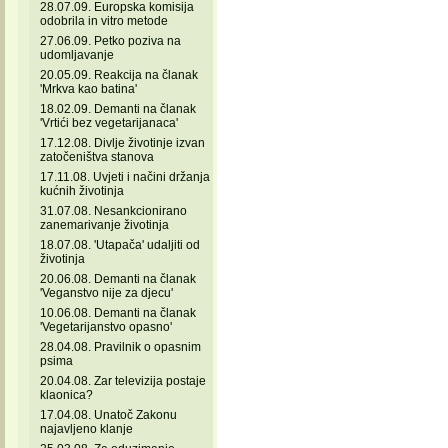
28.07.09. Europska komisija
odobrila in vitro metode
27.06.09. Petko poziva na
udomljavanje
20.05.09. Reakcija na članak
'Mrkva kao batina'
18.02.09. Demanti na članak
'Vrtići bez vegetarijanaca'
17.12.08. Divlje životinje izvan
zatočeništva stanova
17.11.08. Uvjeti i načini držanja
kućnih životinja
31.07.08. Nesankcionirano
zanemarivanje životinja
18.07.08. 'Utapača' udaljiti od
životinja
20.06.08. Demanti na članak
'Veganstvo nije za djecu'
10.06.08. Demanti na članak
'Vegetarijanstvo opasno'
28.04.08. Pravilnik o opasnim
psima
20.04.08. Zar televizija postaje
klaonica?
17.04.08. Unatoč Zakonu
najavljeno klanje