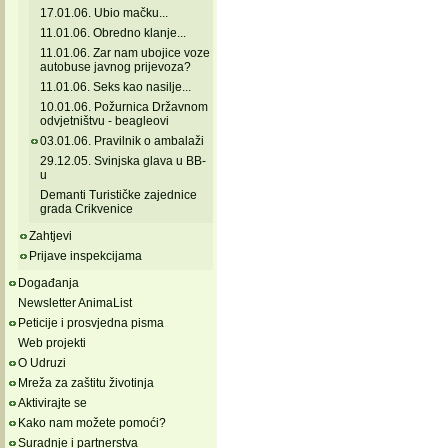
17.01.06. Ubio mačku...
11.01.06. Obredno klanje...
11.01.06. Zar nam ubojice voze
autobuse javnog prijevoza?
11.01.06. Seks kao nasilje...
10.01.06. Požurnica Državnom
odvjetništvu - beagleovi
03.01.06. Pravilnik o ambalaži
29.12.05. Svinjska glava u BB-
u
Demanti Turističke zajednice
grada Crikvenice
Zahtjevi
Prijave inspekcijama
Događanja
Newsletter AnimaList
Peticije i prosvjedna pisma
Web projekti
O Udruzi
Mreža za zaštitu životinja
Aktivirajte se
Kako nam možete pomoći?
Suradnje i partnerstva