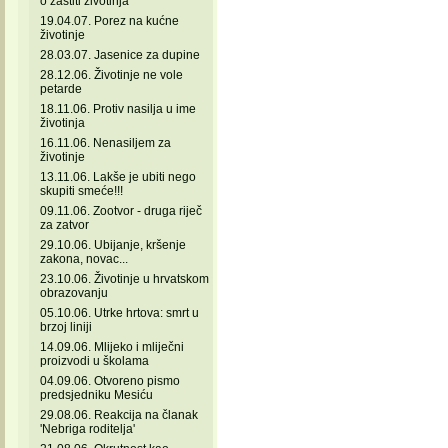
o zaštiti životinja
19.04.07. Porez na kućne
životinje
28.03.07. Jasenice za dupine
28.12.06. Životinje ne vole
petarde
18.11.06. Protiv nasilja u ime
životinja
16.11.06. Nenasiljem za
životinje
13.11.06. Lakše je ubiti nego
skupiti smeće!!!
09.11.06. Zootvor - druga riječ
za zatvor
29.10.06. Ubijanje, kršenje
zakona, novac...
23.10.06. Životinje u hrvatskom
obrazovanju
05.10.06. Utrke hrtova: smrt u
brzoj liniji
14.09.06. Mlijeko i mliječni
proizvodi u školama
04.09.06. Otvoreno pismo
predsjedniku Mesiću
29.08.06. Reakcija na članak
'Nebriga roditelja'