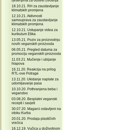
rješenjima za odstrel životinja
18.10.21. RH za zaustavljanje
klimatskih promjena
12.10.21. Aktivnosti
samouprava za zaustavljanje
klimatskih promjena
12.10.21. Ustupanje videa za
kurikulum Etika
13.05.21. Poziv za proizvodnju
novih veganskih proizvoda
06.05.21. Pregled datuma za
promociju veganskih proizvoda
11.03.21. Mučenje i ubijanje
hlapova
16.11.20. Reakcija na prilog
RTL-ove Potrage
13.11.20. Ukidanje naplate za
udomljavanje pasa
10.10.20. Pothranjena beba i
veganstvo
03.08.20. Besplatni veganski
recepti i savjeti
30.07.20. Magarci ostavljeni na
otoku Kurba
20.01.20. Prodaja plastičnih
vrećica
16.12.19. Vučica u doživotnom