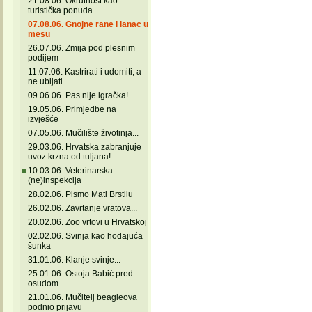
21.08.06. Okrutnost kao
turistička ponuda
07.08.06. Gnojne rane i lanac u
mesu
26.07.06. Zmija pod plesnim
podijem
11.07.06. Kastrirati i udomiti, a
ne ubijati
09.06.06. Pas nije igračka!
19.05.06. Primjedbe na
izvješće
07.05.06. Mučilište životinja...
29.03.06. Hrvatska zabranjuje
uvoz krzna od tuljana!
10.03.06. Veterinarska
(ne)inspekcija
28.02.06. Pismo Mati Brstilu
26.02.06. Zavrtanje vratova...
20.02.06. Zoo vrtovi u Hrvatskoj
02.02.06. Svinja kao hodajuća
šunka
31.01.06. Klanje svinje...
25.01.06. Ostoja Babić pred
osudom
21.01.06. Mučitelj beagleova
podnio prijavu