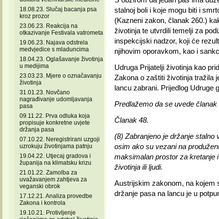
18.08.23. Slučaj bacanja psa
stalnoj boli i koje mogu biti i sm
kroz prozor
(Kazneni zakon, članak 260.) kako
23.06.23. Reakcija na
životinja te utvrdili temelji za 
otkazivanje Festivala vatrometa
inspekcijski nadzor, koji će rezul
19.06.23. Najava odstrela
medvjedice s mladuncima
njihovim oporavkom, kao i sank
18.04.23. Oglašavanje životinja
u medijima
Udruga Prijatelji životinja kao p
23.03.23. Mjere o označavanju
Zakona o zaštiti životinja tražila 
životinja
lancu zabrani. Prijedlog Udruge g
31.01.23. Novčano
nagrađivanje udomljavanja
Predlažemo da se uvede članak 48
pasa
09.11.22. Prva odluka koja
Članak 48.
propisuje konkretne uvjete
držanja pasa
(8) Zabranjeno je držanje stalno 
07.10.22. Neregistrirani uzgoji
osim ako su vezani na produženu
uzrokuju životinjama patnju
19.04.22. Utjecaj gradova i
maksimalan prostor za kretanje i t
županija na klimatsku krizu
životinja ili ljudi.
21.01.22. Zamolba za
uvažavanjem zahtjeva za
Austrijskim zakonom, na kojem se
veganski obrok
držanje pasa na lancu je u potpu
17.12.21. Analiza provedbe
Zakona i kontrola
19.10.21. Protivljenje