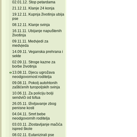
02.01.12. Stop petardama
21.12.11. Klanje 24 konja
19.12.11. Kupnja životinja ubija
pse
08.12.11. Klanje svinja
16.11.11. Ubijanje napuštenih
životinja
09.11.11. Medvjedi za
medvjeda
14.09.11. Veganska prehrana i
sekte
02.09.11. Stroge kazne za
borbe životinja
13.08.11. Djecu ugrožava
neodgovornost roditelja
09.08.11. Pokolj autohtonih
zaštićenih turopoljskih svinja
10.06.11. Za policiju bolji
sendviči od tofua
26.05.11. Iživljavanje zbog
penisne kosti
04.04.11. Smrt bebe
neodgovornih roditelja
03.03.11. Zlostavljanje mačića
ispred škole
08.02.11. Eutanizirali pse