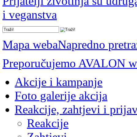
Prijatelji životinja su udru
i veganstva
Mapa weba
Napredno pretra
Preporučujemo AVALON we
Akcije i kampanje
Foto galerije akcija
Reakcije, zahtjevi i prija
Reakcije
Zahtjevi