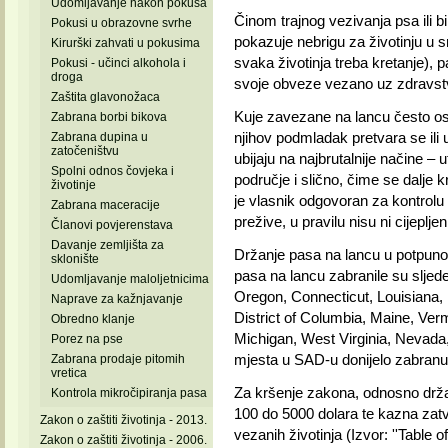
Udomljavanje nakon pokusa
Činom trajnog vezivanja psa ili bi
Pokusi u obrazovne svrhe
pokazuje nebrigu za životinju u 
Kirurški zahvati u pokusima
svaka životinja treba kretanje), 
Pokusi - učinci alkohola i
droga
svoje obveze vezano uz zdravstv
Zaštita glavonožaca
Kuje zavezane na lancu često ost
Zabrana borbi bikova
njihov podmladak pretvara se ili u
Zabrana dupina u
zatočeništvu
ubijaju na najbrutalnije načine 
Spolni odnos čovjeka i
područje i slično, čime se dalje k
životinje
je vlasnik odgovoran za kontrolu 
Zabrana maceracije
prežive, u pravilu nisu ni cijepljen
Članovi povjerenstava
Davanje zemljišta za
Držanje pasa na lancu u potpunost
sklonište
pasa na lancu zabranile su sljed
Udomljavanje maloljetnicima
Oregon, Connecticut, Louisiana,
Naprave za kažnjavanje
District of Columbia, Maine, Verm
Obredno klanje
Michigan, West Virginia, Nevada,
Porez na pse
mjesta u SAD-u donijelo zabranu
Zabrana prodaje pitomih
vretica
Za kršenje zakona, odnosno drž
Kontrola mikročipiranja pasa
100 do 5000 dolara te kazna zatv
Zakon o zaštiti životinja - 2013.
vezanih životinja (Izvor: ''Table
Zakon o zaštiti životinja - 2006.