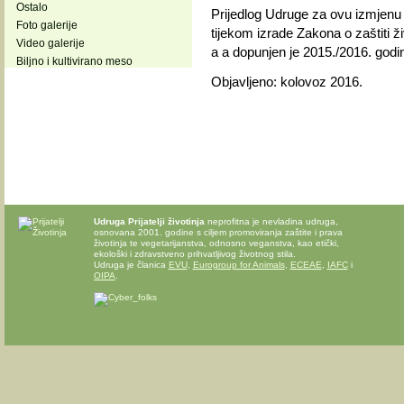
Ostalo
Prijedlog Udruge za ovu izmjenu Z
Foto galerije
tijekom izrade Zakona o zaštiti ž
Video galerije
a a dopunjen je 2015./2016. godi
Biljno i kultivirano meso
Objavljeno: kolovoz 2016.
Udruga Prijatelji životinja
neprofitna je nevladina udruga,
osnovana 2001. godine s ciljem promoviranja zaštite i prava
životinja te vegetarijanstva, odnosno veganstva, kao etički,
ekološki i zdravstveno prihvatljivog životnog stila.
Udruga je članica
EVU
,
Eurogroup for Animals
,
ECEAE
,
IAFC
i
OIPA
.