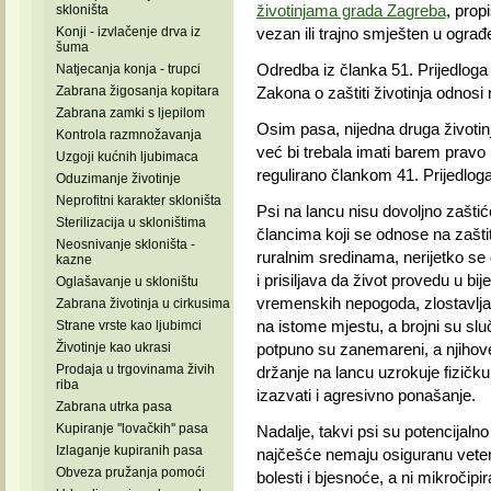
životinjama grada Zagreba
, prop
skloništa
Konji - izvlačenje drva iz
vezan ili trajno smješten u ograđ
šuma
Odredba iz članka 51. Prijedlog
Natjecanja konja - trupci
Zabrana žigosanja kopitara
Zakona o zaštiti životinja odnosi 
Zabrana zamki s ljepilom
Osim pasa, nijedna druga životinj
Kontrola razmnožavanja
već bi trebala imati barem pravo 
Uzgoji kućnih ljubimaca
regulirano člankom 41. Prijedlog
Oduzimanje životinje
Neprofitni karakter skloništa
Psi na lancu nisu dovoljno zaštiće
Sterilizacija u skloništima
člancima koji se odnose na zaštit
Neosnivanje skloništa -
ruralnim sredinama, nerijetko se 
kazne
i prisiljava da život provedu u b
Oglašavanje u skloništu
vremenskih nepogoda, zlostavljanj
Zabrana životinja u cirkusima
na istome mjestu, a brojni su slu
Strane vrste kao ljubimci
Životinje kao ukrasi
potpuno su zanemareni, a njihove
Prodaja u trgovinama živih
držanje na lancu uzrokuje fizičku
riba
izazvati i agresivno ponašanje.
Zabrana utrka pasa
Kupiranje ''lovačkih'' pasa
Nadalje, takvi psi su potencijaln
Izlaganje kupiranih pasa
najčešće nemaju osiguranu veterin
Obveza pružanja pomoći
bolesti i bjesnoće, a ni mikročipir