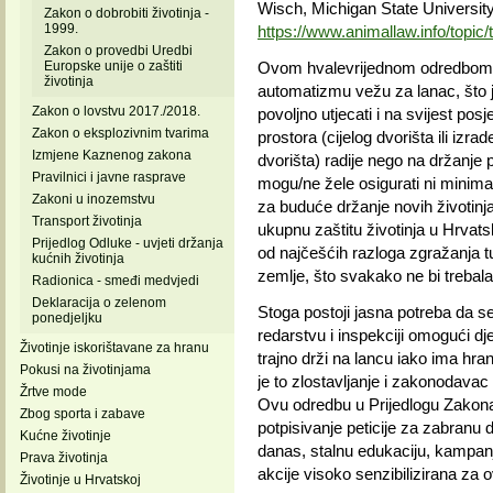
Wisch, Michigan State University
Zakon o dobrobiti životinja -
1999.
https://www.animallaw.info/topic/
Zakon o provedbi Uredbi
Europske unije o zaštiti
Ovom hvalevrijednom odredbom u 
životinja
automatizmu vežu za lanac, što j
Zakon o lovstvu 2017./2018.
povoljno utjecati i na svijest pos
Zakon o eksplozivnim tvarima
prostora (cijelog dvorišta ili izr
Izmjene Kaznenog zakona
dvorišta) radije nego na držanje 
Pravilnici i javne rasprave
mogu/ne žele osigurati ni minimal
Zakoni u inozemstvu
za buduće držanje novih životinja
Transport životinja
ukupnu zaštitu životinja u Hrvats
Prijedlog Odluke - uvjeti držanja
od najčešćih razloga zgražanja tu
kućnih životinja
zemlje, što svakako ne bi trebala 
Radionica - smeđi medvjedi
Deklaracija o zelenom
Stoga postoji jasna potreba da s
ponedjeljku
redarstvu i inspekciji omogući d
Životinje iskorištavane za hranu
trajno drži na lancu iako ima hra
Pokusi na životinjama
je to zlostavljanje i zakonodavac 
Žrtve mode
Ovu odredbu u Prijedlogu Zakona 
Zbog sporta i zabave
potpisivanje peticije za zabranu
Kućne životinje
danas, stalnu edukaciju, kampanj
Prava životinja
akcije visoko senzibilizirana za 
Životinje u Hrvatskoj