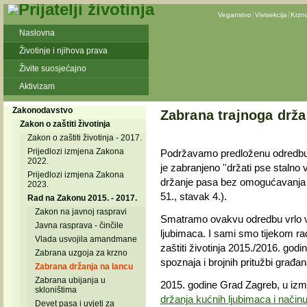
Veganstvo
Vivisekcija
Krzn
Naslovna
Životinje i njihova prava
Živite suosjećajno
Aktivizam
Zakonodavstvo
Zabrana trajnoga drža
Zakon o zaštiti životinja
Zakon o zaštiti životinja - 2017.
Prijedlozi izmjena Zakona
Podržavamo predloženu odredb
2022.
je zabranjeno ''držati pse stalno 
Prijedlozi izmjena Zakona
držanje pasa bez omogućavanja s
2023.
51., stavak 4.).
Rad na Zakonu 2015. - 2017.
Zakon na javnoj raspravi
Smatramo ovakvu odredbu vrlo v
Javna rasprava - činčile
ljubimaca. I sami smo tijekom r
Vlada usvojila amandmane
zaštiti životinja 2015./2016. godi
Zabrana uzgoja za krzno
spoznaja i brojnih pritužbi građan
Zabrana držanja na lancu
Zabrana ubijanja u
2015. godine Grad Zagreb, u i
skloništima
držanja kućnih ljubimaca i način
Devet pasa i uvjeti za