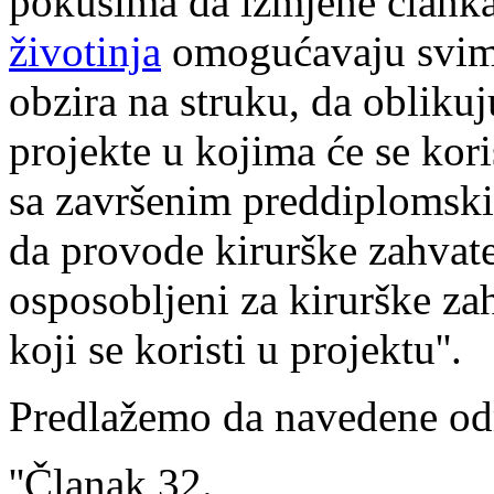
pokusima da izmjene člank
životinja
omogućavaju svima
obzira na struku, da oblikuj
projekte u kojima će se kori
sa završenim preddiplomski
da provode kirurške zahvate
osposobljeni za kirurške z
koji se koristi u projektu''.
Predlažemo da navedene od
''Članak 32.