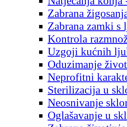
Natjecanja konja 
Zabrana žigosanja
Zabrana zamki s 
Kontrola razmno
Uzgoji kućnih lj
Oduzimanje život
Neprofitni karakt
Sterilizacija u sk
Neosnivanje sklon
Oglašavanje u skl