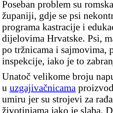
Poseban problem su romska
županiji, gdje se psi nekon
programa kastracije i eduka
dijelovima Hrvatske. Psi, ma
po tržnicama i sajmovima, 
inspekcije, iako je to zabr
Unatoč velikome broju napuš
u
uzgajivačnicama
proizvod
umiru jer su strojevi za rađ
životinjama jako je slaba. D