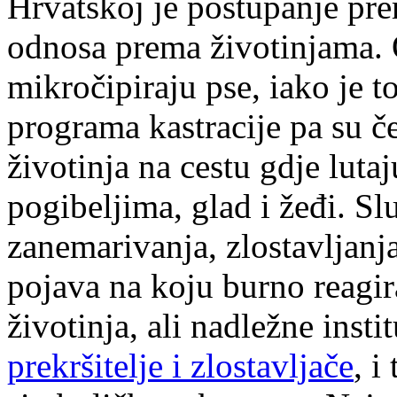
Hrvatskoj je postupanje pre
odnosa prema životinjama. 
mikročipiraju pse, iako je 
programa kastracije pa su če
životinja na cestu gdje luta
pogibeljima, glad i žeđi. Sl
zanemarivanja, zlostavljanj
pojava na koju burno reagira
životinja, ali nadležne insti
prekršitelje i zlostavljače
, i