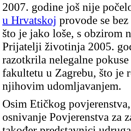
2007. godine još nije poče
u Hrvatskoj
provode se bez 
što je jako loše, s obzirom 
Prijatelji životinja 2005. go
razotkrila nelegalne pokus
fakultetu u Zagrebu, što je 
njihovim udomljavanjem.
Osim Etičkog povjerenstva,
osnivanje Povjerenstva za za
također predstavnici udruga 