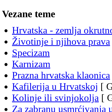
Vezane teme
Hrvatska - zemlja okrutno
Životinje i njihova prava
Specizam
Karnizam
Prazna hrvatska klaonica
Kafilerija u Hrvatskoj
[ G
Kolinje ili svinjokolja
[ G
Za zabranu usmrćivanja u