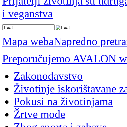
Prijatelji životinja su udru
i veganstva
Mapa weba
Napredno pretra
Preporučujemo AVALON we
Zakonodavstvo
Životinje iskorištavane z
Pokusi na životinjama
Žrtve mode
Zbog sporta i zabave