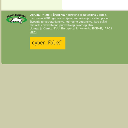
Udruga Prijatelji životinja
neprofitna je nevladina udruga,
osnovana 2001. godine s ciljem promoviranja zaštite i prava
životinja te vegetarijanstva, odnosno veganstva, kao etički,
ekološki i zdravstveno prihvatljivog životnog stila.
Udruga je članica
EVU
,
Eurogroup for Animals
,
ECEAE
,
IAFC
i
OIPA
.