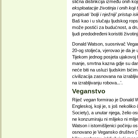
slična distinkcija između onih ko
eksploatacije životinja i onih koj
propisati 'bolji i nježniji' pristup 
Baš kao i u slučaju ljudskog ropst
može postići za budućnost, a dru
ljudi predodređeni koristiti životi
Donald Watson, suosnivač Vegan
20-og stoljeća, vjerovao je da j
Tijekom jednog posjeta ujakovoj fa
manje, smrtna kazna gdje su dani
neće biti na usluzi ljudskim bići
civilizacija zasnovana na izrabljiv
na izrabljivanju robova...'.
Veganstvo
Riječ
vegan
formirao je Donald W
Engleskoj, koji je, s još nekolik
Society), a unutar njega, želio o
ne konzumiraju ni mlijeko ni mlije
Watson i istomišljenici počinju os
osnovano je Vegansko društvo (