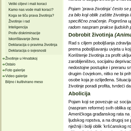
Veliki ciljevi i mali koraci
Pojam 'prava životinja' često s
Kamo nas vode mali koraci?
za bilo koji oblik zaštite životinj
Koga se tiču prava životinja?
specifično značenje. Pogrešna u
Životinje i rad
radom naspram prakse ljudskih 
Inteligencija
Protiv diskriminacije
Dobrobit životinja
(Anima
Iskorištavanje žena
Rad s ciljem poboljšanja zdravlja 
Deklaracija o pravima životinja
prema poboljšavanju uvjeta u kojim
Deklaracija o svjesnosti
Korištenje životinja za profit uklj
Životinje u Hrvatskoj
zarobljeništvo, socijalnu depriva
Ostalo
nedostojne postupke i preranu smrt
Foto galerije
drugim čovjekom, nitko ne bi prihv
Video galerije
osobe koja je ozlijeđena. Situacija 
Biljno i kultivirano meso
životinje poradi profita, tvrdeći d
Abolicija
Pojam koji se povezuje uz socijal
(naspram reforme) svih oblika opres
Američkoga građanskog rata na jed
ljudskog ropstva, a na drugoj se
nježniji i bolji oblik 'kršćanskog 