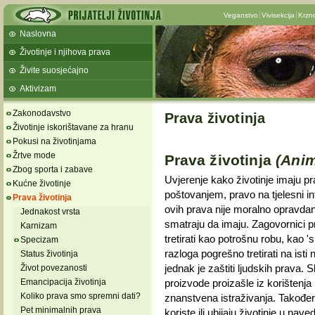
Veganstvo
Vivisekcija
Krzn
Naslovna
Životinje i njihova prava
Živite suosjećajno
Aktivizam
Zakonodavstvo
Prava životinja
Životinje iskorištavane za hranu
Pokusi na životinjama
Žrtve mode
Prava životinja
(Anim
Zbog sporta i zabave
Uvjerenje kako životinje imaju 
Kućne životinje
poštovanjem, pravo na tjelesni in
Prava životinja
ovih prava nije moralno opravdano
Jednakost vrsta
smatraju da imaju. Zagovornici pr
Karnizam
tretirati kao potrošnu robu, kao 's
Specizam
razloga pogrešno tretirati na isti 
Status životinja
jednak je zaštiti ljudskih prava. Sl
Život povezanosti
proizvode proizašle iz korištenja i
Emancipacija životinja
Koliko prava smo spremni dati?
znanstvena istraživanja. Također,
Pet minimalnih prava
koriste ili ubijaju životinje u nav