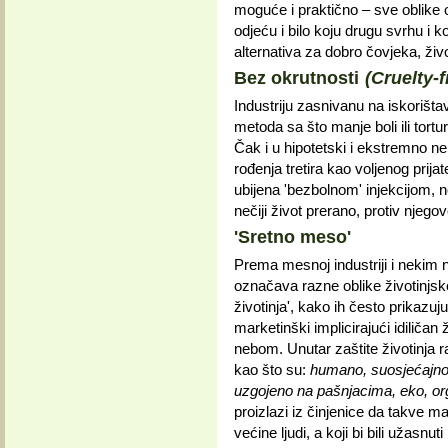
moguće i praktično – sve oblike ok
odjeću i bilo koju drugu svrhu i ko
alternativa za dobro čovjeka, život
Bez okrutnosti
(Cruelty-f
Industriju zasnivanu na iskorištav
metoda sa što manje boli ili tortu
Čak i u hipotetski i ekstremno n
rođenja tretira kao voljenog prijat
ubijena 'bezbolnom' injekcijom, ne
nečiji život prerano, protiv njegove
'Sretno meso'
Prema mesnoj industriji i nekim 
označava razne oblike životinjsko
životinja', kako ih često prikazuj
marketinški implicirajući idiliča
nebom. Unutar zaštite životinja r
kao što su:
humano, suosjećajno, 
uzgojeno na pašnjacima, eko, orga
proizlazi iz činjenice da takve 
većine ljudi, a koji bi bili užasnut