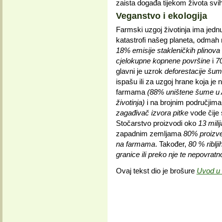
zaista događa tijekom života svih 
Veganstvo i ekologija
Farmski uzgoj životinja ima jedn
katastrofi našeg planeta, odmah 
18% emisije stakleničkih plinova
cjelokupne kopnene površine
i
7
glavni je uzrok
deforestacije šu
ispašu ili za uzgoj hrane koja je 
farmama
(88% uništene šume u 
životinja)
i na brojnim područjima
zagađivač izvora pitke
vode čije 
Stočarstvo proizvodi oko
13 mili
zapadnim zemljama
80% proizved
na farmama
. Također,
80 % riblj
granice ili preko nje te nepovratn
Ovaj tekst dio je brošure
Uvod u 