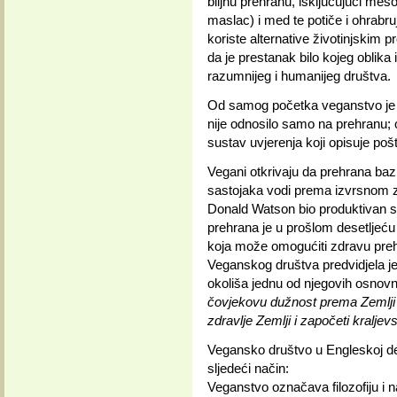
biljnu prehranu, isključujući meso,
maslac) i med te potiče i ohrabr
koriste alternative životinjskim
da je prestanak bilo kojeg oblik
razumnijeg i humanijeg društva.
Od samog početka veganstvo je def
nije odnosilo samo na prehranu; o
sustav uvjerenja koji opisuje pošt
Vegani otkrivaju da prehrana baz
sastojaka vodi prema izvrsnom zdr
Donald Watson bio produktivan s
prehrana je u prošlom desetljeću
koja može omogućiti zdravu prehra
Veganskog društva predvidjela je 
okoliša jednu od njegovih osnov
čovjekovu dužnost prema Zemlji i 
zdravlje Zemlji i započeti kraljev
Vegansko društvo u Engleskoj def
sljedeći način:
Veganstvo označava filozofiju i nači