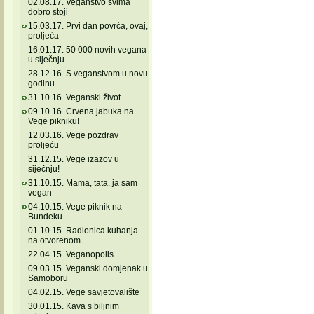
02.08.17. Veganstvo svima
dobro stoji
15.03.17. Prvi dan povrća, ovaj,
proljeća
16.01.17. 50 000 novih vegana
u siječnju
28.12.16. S veganstvom u novu
godinu
31.10.16. Veganski život
09.10.16. Crvena jabuka na
Vege pikniku!
12.03.16. Vege pozdrav
proljeću
31.12.15. Vege izazov u
siječnju!
31.10.15. Mama, tata, ja sam
vegan
04.10.15. Vege piknik na
Bundeku
01.10.15. Radionica kuhanja
na otvorenom
22.04.15. Veganopolis
09.03.15. Veganski domjenak u
Samoboru
04.02.15. Vege savjetovalište
30.01.15. Kava s biljnim