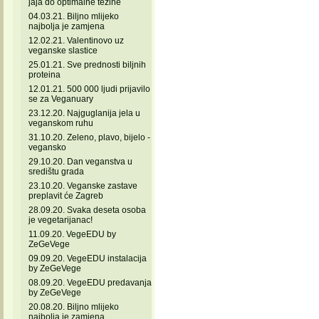
jaja do optimalne težine
04.03.21. Biljno mlijeko
najbolja je zamjena
12.02.21. Valentinovo uz
veganske slastice
25.01.21. Sve prednosti biljnih
proteina
12.01.21. 500 000 ljudi prijavilo
se za Veganuary
23.12.20. Najguglanija jela u
veganskom ruhu
31.10.20. Zeleno, plavo, bijelo -
vegansko
29.10.20. Dan veganstva u
središtu grada
23.10.20. Veganske zastave
preplavit će Zagreb
28.09.20. Svaka deseta osoba
je vegetarijanac!
11.09.20. VegeEDU by
ZeGeVege
09.09.20. VegeEDU instalacija
by ZeGeVege
08.09.20. VegeEDU predavanja
by ZeGeVege
20.08.20. Biljno mlijeko
najbolja je zamjena