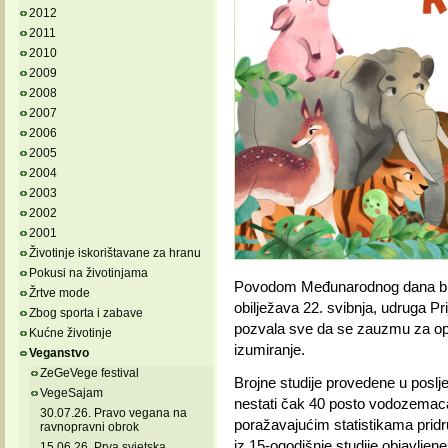
2012
2011
2010
2009
2008
2007
2006
2005
2004
2003
2002
2001
Životinje iskorištavane za hranu
Pokusi na životinjama
Povodom Međunarodnog dana biol
Žrtve mode
obilježava 22. svibnja, udruga Pri
Zbog sporta i zabave
pozvala sve da se zauzmu za opst
Kućne životinje
izumiranje.
Veganstvo
ZeGeVege festival
Brojne studije provedene u poslj
VegeSajam
nestati čak 40 posto vodozemaca
30.07.26. Pravo vegana na
poražavajućim statistikama pridr
ravnopravni obrok
iz 15-ogodišnje studije objavlje
15.06.26. Prva svjetska