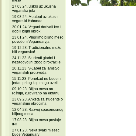
mesa
27.03.24. Uskrs uz ukusna
veganska jela
19.03.24. Meatout uz ukusni
veganski čobanac
30.01.24. Vegani darivali krv i
dobili biljni obrok
23.01.24. Prigrlimo biljno meso
povodom Veganuaryja
19.12.23. Tradicionalno može
biti vegansko!
24.11.23. Studenti gladni i
nezadovoljni zbog birokracije
20.11.23. V-Label za jamstvo
veganskih proizvoda
15.11.23. Ponekad ne bude ni
jedan prilog koji mogu uzeti
09.10.23. Biljno meso na
roštilju, kultivirano na ekranu
23.09.23. Anketa za studente o
veganskim obrocima
12.04.23. Razvoj spasonosnog
biljnog mesa
17.03.23. Biljno meso postaje
IN!
27.01.23. Neka svaki mjesec
bude Veganuary