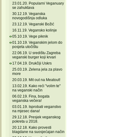
23.01.20. Popularni Veganuary
se zahuktava
30.12.19. Veganska
novogodišnja odluka
23.12.19. Veganski Božić
16.11.19. Vegansko kolinje
05.10.19. Vege piknik
01.10.19. Veganskim jelom do
posjeta utočištu
22.06.19. U središtu Zagreba
veganski burger koji krvari
17.04.19. Drukčiji Uskrs
25.03.19. Zelena jela za plavo
more
20.03.19. Mit out na Meatout!
13.02.19. Kako reći "volim te"
na veganski način
06.02.19. Fina, bogata
veganska večera!
03.01.19. Isprobati veganstvo
na mjesec dana!
29.12.18. Presjek veganskog
pokreta u 2018.
20.12.18. Kako provesti
blagdane na suosjećajan način