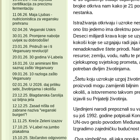
certifikacija za preciznu
brojke otkriva nam kako je 21 p
fermentaciju
nestanka.
11.06.26. Maja Ljubas -
nutricionistica za vegansku
Istraživanja otkrivaju i uzroke n
prehranu
ono što jedemo ima direktnu pove
02.04.26. Veganski Uskrs
Deseci milijardi krava koje se uz
30.01.26. Promjene nabolje
uvijek su dobrodošle!
kokoši koje se uzgajaju radi jaja
23.01.26. Pridruži se i ti
nenadoknadive štete prirodi. Nai
Veganuary revoluciji!
resurse; zemlju, vodu, naftu te pr
20.01.26. 30 godina V-Labela
cjelokupnog svjetskog prometa, a
16.01.26. Uz animirani film
saznaj zašto Veganuary
potreban divljim životinjama.
09.01.26. 10 razloga zašto
Veganuary
„Štetu koju uzrokuje uzgoj životinja
02.01.26. U 2026. daj priliku
proizvodi mogu zamijeniti biljnim
sebi, životinjama i okolišu
okoliš, a istovremeno takvom pr
23.12.25. Blagdanska čarolija
izjavili su Prijatelji životinja.
uz biljna jela
12.12.25. Zasad ništa od
Ujedinjeni narodi prepoznali su 
zabrane naziva "veganski
burgeri"!
su još 1992. godine potpisali Kon
11.11.25. Kreće Zeleni izazov
UN-ovo geslo povodom Međunarod
17.10.25. V-Label na jumbo
Izgradimo zajedničku budućnost 
plakatima
15.10.25. Stočarstvo odgovorno
„Ova simbolična, ali jaka poruka