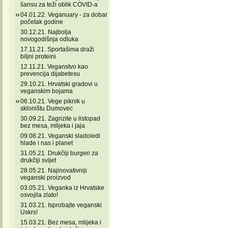
šansu za teži oblik COVID-a
04.01.22. Veganuary - za dobar
početak godine
30.12.21. Najbolja
novogodišnja odluka
17.11.21. Sportašima draži
biljni proteini
12.11.21. Veganstvo kao
prevencija dijabetesu
29.10.21. Hrvatski gradovi u
veganskim bojama
06.10.21. Vege piknik u
skloništu Dumovec
30.09.21. Zagrizite u listopad
bez mesa, mlijeka i jaja
09.08.21. Veganski sladoledi
hlade i nas i planet
31.05.21. Drukčiji burgeri za
drukčiji svijet
28.05.21. Najinovativniji
veganski proizvod
03.05.21. Veganka iz Hrvatske
osvojila zlato!
31.03.21. Isprobajte veganski
Uskrs!
15.03.21. Bez mesa, mlijeka i