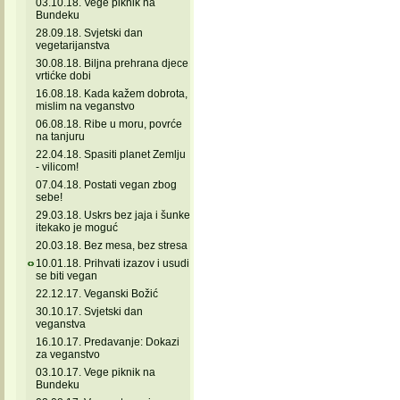
03.10.18. Vege piknik na
Bundeku
28.09.18. Svjetski dan
vegetarijanstva
30.08.18. Biljna prehrana djece
vrtićke dobi
16.08.18. Kada kažem dobrota,
mislim na veganstvo
06.08.18. Ribe u moru, povrće
na tanjuru
22.04.18. Spasiti planet Zemlju
- vilicom!
07.04.18. Postati vegan zbog
sebe!
29.03.18. Uskrs bez jaja i šunke
itekako je moguć
20.03.18. Bez mesa, bez stresa
10.01.18. Prihvati izazov i usudi
se biti vegan
22.12.17. Veganski Božić
30.10.17. Svjetski dan
veganstva
16.10.17. Predavanje: Dokazi
za veganstvo
03.10.17. Vege piknik na
Bundeku