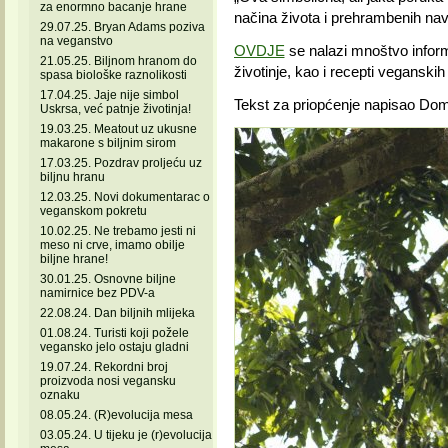
za enormno bacanje hrane
načina života i prehrambenih navik
29.07.25. Bryan Adams poziva
na veganstvo
OVDJE
se nalazi mnoštvo informa
21.05.25. Biljnom hranom do
životinje, kao i recepti veganskih 
spasa biološke raznolikosti
17.04.25. Jaje nije simbol
Tekst za priopćenje napisao Dom
Uskrsa, već patnje životinja!
19.03.25. Meatout uz ukusne
makarone s biljnim sirom
17.03.25. Pozdrav proljeću uz
biljnu hranu
12.03.25. Novi dokumentarac o
veganskom pokretu
10.02.25. Ne trebamo jesti ni
meso ni crve, imamo obilje
biljne hrane!
30.01.25. Osnovne biljne
namirnice bez PDV-a
22.08.24. Dan biljnih mlijeka
01.08.24. Turisti koji požele
vegansko jelo ostaju gladni
19.07.24. Rekordni broj
proizvoda nosi vegansku
oznaku
08.05.24. (R)evolucija mesa
03.05.24. U tijeku je (r)evolucija