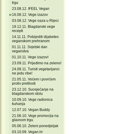
trgu
23.08.12. IFEEL Vegan
16.08.12. Vege izazov
03.08.12. Vege oaza u Rijeci
19.12.11. Blagdanski vege
recepti
14.11.11. Pobijediti dijabetes
veganskom prehranom
01.11.11. Svjetski dan
veganstva
01.10.11. Vege izazov!
23.09.11. Prijeđimo na zeleno!
24.08.11. Turisti vegetarijanci
ne jedu ribe!
21.05.11. Voćem i povrćem
protiv pretilosti
23.12.10. Suosjećanje na
blagdanskom stolu
10.09.10. Vege radionica
kuhanja
12.07.10. Vegan Buddy
21.06.10. Vege promocija na
glavnom trgu
05.06.10. Zeleni ponedjeljak
03.10.09. Vegan.hr