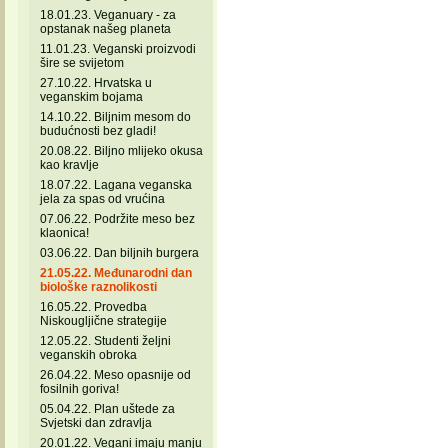
18.01.23. Veganuary - za
opstanak našeg planeta
11.01.23. Veganski proizvodi
šire se svijetom
27.10.22. Hrvatska u
veganskim bojama
14.10.22. Biljnim mesom do
budućnosti bez gladi!
20.08.22. Biljno mlijeko okusa
kao kravlje
18.07.22. Lagana veganska
jela za spas od vrućina
07.06.22. Podržite meso bez
klaonica!
03.06.22. Dan biljnih burgera
21.05.22. Međunarodni dan
biološke raznolikosti
16.05.22. Provedba
Niskougljične strategije
12.05.22. Studenti željni
veganskih obroka
26.04.22. Meso opasnije od
fosilnih goriva!
05.04.22. Plan uštede za
Svjetski dan zdravlja
20.01.22. Vegani imaju manju