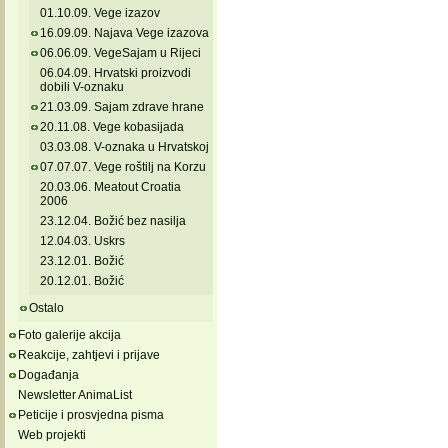
01.10.09. Vege izazov
16.09.09. Najava Vege izazova
06.06.09. VegeSajam u Rijeci
06.04.09. Hrvatski proizvodi
dobili V-oznaku
21.03.09. Sajam zdrave hrane
20.11.08. Vege kobasijada
03.03.08. V-oznaka u Hrvatskoj
07.07.07. Vege roštilj na Korzu
20.03.06. Meatout Croatia
2006
23.12.04. Božić bez nasilja
12.04.03. Uskrs
23.12.01. Božić
20.12.01. Božić
Ostalo
Foto galerije akcija
Reakcije, zahtjevi i prijave
Događanja
Newsletter AnimaList
Peticije i prosvjedna pisma
Web projekti