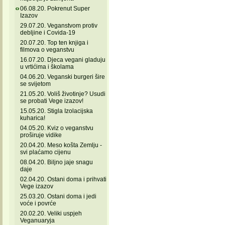
06.08.20. Pokrenut Super
Izazov
29.07.20. Veganstvom protiv
debljine i Covida-19
20.07.20. Top ten knjiga i
filmova o veganstvu
16.07.20. Djeca vegani gladuju
u vrtićima i školama
04.06.20. Veganski burgeri šire
se svijetom
21.05.20. Voliš životinje? Usudi
se probati Vege izazov!
15.05.20. Stigla Izolacijska
kuharica!
04.05.20. Kviz o veganstvu
proširuje vidike
20.04.20. Meso košta Zemlju -
svi plaćamo cijenu
08.04.20. Biljno jaje snagu
daje
02.04.20. Ostani doma i prihvati
Vege izazov
25.03.20. Ostani doma i jedi
voće i povrće
20.02.20. Veliki uspjeh
Veganuaryja