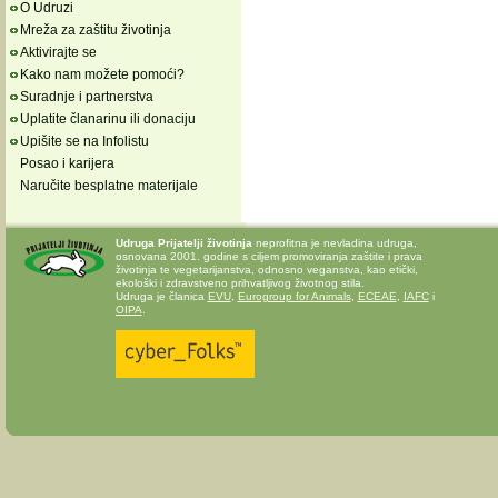
O Udruzi
Mreža za zaštitu životinja
Aktivirajte se
Kako nam možete pomoći?
Suradnje i partnerstva
Uplatite članarinu ili donaciju
Upišite se na Infolistu
Posao i karijera
Naručite besplatne materijale
Udruga Prijatelji životinja
neprofitna je nevladina udruga,
osnovana 2001. godine s ciljem promoviranja zaštite i prava
životinja te vegetarijanstva, odnosno veganstva, kao etički,
ekološki i zdravstveno prihvatljivog životnog stila.
Udruga je članica
EVU
,
Eurogroup for Animals
,
ECEAE
,
IAFC
i
OIPA
.