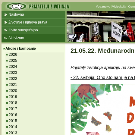
Veganstvo
Vivisekcija
Krzn
Naslovna
Životinje i njihova prava
Živite suosjećajno
Aktivizam
Akcije i kampanje
21.05.22. Međunarodni
2026
2025
2024
Prijatelji životinja apeliraju na 
2023
- 22. svibnja: Ono što nam je na t
2022
2021
2020
2019
2018
2017
2016
2015
2014
2013