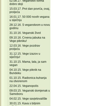
02.08.17. Veganstvo svima
dobro stoji
15.03.17. Prvi dan povrća, ovaj,
proljeća
16.01.17. 50 000 novih vegana
u siječnju
28.12.16. S veganstvom u novu
godinu
31.10.16. Veganski život
09.10.16. Crvena jabuka na
Vege pikniku!
12.03.16. Vege pozdrav
proljeću
31.12.15. Vege izazov u
siječnju!
31.10.15. Mama, tata, ja sam
vegan
04.10.15. Vege piknik na
Bundeku
01.10.15. Radionica kuhanja
na otvorenom
22.04.15. Veganopolis
09.03.15. Veganski domjenak u
Samoboru
04.02.15. Vege savjetovalište
30.01.15. Kava s biljnim