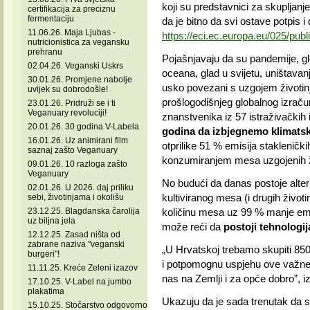
koji su predstavnici za skupljanje 
certifikacija za preciznu
fermentaciju
da je bitno da svi ostave potpis i
11.06.26. Maja Ljubas -
https://eci.ec.europa.eu/025/pub
nutricionistica za vegansku
prehranu
Pojašnjavaju da su pandemije, gl
02.04.26. Veganski Uskrs
oceana, glad u svijetu, uništavan
30.01.26. Promjene nabolje
usko povezani s uzgojem životin
uvijek su dobrodošle!
prošlogodišnjeg globalnog izračun
23.01.26. Pridruži se i ti
Veganuary revoluciji!
znanstvenika iz 57 istraživačkih 
20.01.26. 30 godina V-Labela
godina da izbjegnemo klimatsk
16.01.26. Uz animirani film
otprilike 51 % emisija staklenič
saznaj zašto Veganuary
konzumiranjem mesa uzgojenih ži
09.01.26. 10 razloga zašto
Veganuary
No budući da danas postoje altern
02.01.26. U 2026. daj priliku
kultiviranog mesa (i drugih životi
sebi, životinjama i okolišu
23.12.25. Blagdanska čarolija
količinu mesa uz 99 % manje emis
uz biljna jela
može reći da
postoji tehnologij
12.12.25. Zasad ništa od
zabrane naziva "veganski
„U Hrvatskoj trebamo skupiti 850
burgeri"!
i potpomognu uspjehu ove važne i
11.11.25. Kreće Zeleni izazov
nas na Zemlji i za opće dobro”, izja
17.10.25. V-Label na jumbo
plakatima
Ukazuju da je sada trenutak da se
15.10.25. Stočarstvo odgovorno