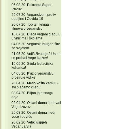
06.08.20. Pokrenut Super
Izazov
29.07.20. Veganstvom protiv
debljine i Covida-19
20.07.20. Top ten knjiga i
filmova o veganstvu
16.07.20. Djeca vegani gladuju
u vrtićima i školama
04.06.20. Veganski burgeri šire
se svijetom
21.05.20. Voliš životinje? Usudi
se probati Vege izazov!
15.05.20. Stigla Izolacijska
kuharica!
04.05.20. Kviz o veganstvu
proširuje vidike
20.04.20. Meso košta Zemlju -
svi plaćamo cijenu
08.04.20. Biljno jaje snagu
daje
02.04.20. Ostani doma i prihvati
Vege izazov
25.03.20. Ostani doma i jedi
voće i povrće
20.02.20. Veliki uspjeh
Veganuaryja