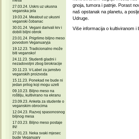
mesa
gnoja, tumora i patnje. Porast n
27.03.24. Uskrs uz ukusna
veganska jela
naš opstanak na planetu, a poslje
19.03.24. Meatout uz ukusni
Udruge.
veganski čobanac
30.01.24. Vegani darivali krv i
Više informacija o kultiviranom i
dobili biljni obrok
23.01.24. Prigrlimo biljno meso
povodom Veganuaryja
19.12.23. Tradicionalno može
biti vegansko!
24.11.23. Studenti gladni i
nezadovoljni zbog birokracije
20.11.23. V-Label za jamstvo
veganskih proizvoda
15.11.23. Ponekad ne bude ni
jedan prilog koji mogu uzeti
09.10.23. Biljno meso na
roštilju, kultivirano na ekranu
23.09.23. Anketa za studente o
veganskim obrocima
12.04.23. Razvoj spasonosnog
biljnog mesa
17.03.23. Biljno meso postaje
IN!
27.01.23. Neka svaki mjesec
bude Veganuary