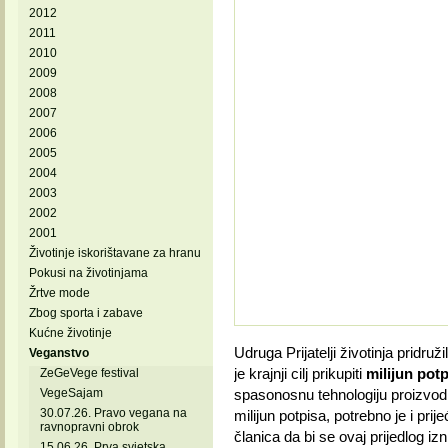
2012
2011
2010
2009
2008
2007
2006
2005
2004
2003
2002
2001
Životinje iskorištavane za hranu
Pokusi na životinjama
Žrtve mode
Zbog sporta i zabave
Kućne životinje
Udruga Prijatelji životinja pridruž
Veganstvo
je krajnji cilj prikupiti
milijun potp
ZeGeVege festival
VegeSajam
spasonosnu tehnologiju proizvodn
30.07.26. Pravo vegana na
milijun potpisa, potrebno je i pr
ravnopravni obrok
članica da bi se ovaj prijedlog izn
15.06.26. Prva svjetska