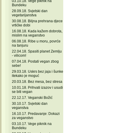
03.10.18. Vege piknik na
Bundeku
28.09.18. Svjetski dan
vegetarijanstva
30.08.18. Biljna prehrana djece
vrtićke dobi
16.08.18. Kada kažem dobrota,
mislim na veganstvo
06.08.18. Ribe u moru, povrće
na tanjuru
22.04.18. Spasiti planet Zemlju
- vilicom!
07.04.18. Postati vegan zbog
sebe!
29.03.18. Uskrs bez jaja i šunke
itekako je moguć
20.03.18. Bez mesa, bez stresa
10.01.18. Prihvati izazov i usudi
se biti vegan
22.12.17. Veganski Božić
30.10.17. Svjetski dan
veganstva
16.10.17. Predavanje: Dokazi
za veganstvo
03.10.17. Vege piknik na
Bundeku