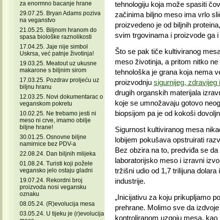
za enormno bacanje hrane
tehnologiju koja može spasiti čovj
29.07.25. Bryan Adams poziva
začinima biljno meso ima vrlo sli
na veganstvo
proizvedeno je od biljnih proteina
21.05.25. Biljnom hranom do
svim trgovinama i proizvode ga i 
spasa biološke raznolikosti
17.04.25. Jaje nije simbol
Što se pak tiče kultiviranog mesa
Uskrsa, već patnje životinja!
meso životinja, a pritom nitko ne 
19.03.25. Meatout uz ukusne
makarone s biljnim sirom
tehnološka je grana koja nema 
17.03.25. Pozdrav proljeću uz
proizvodnju
sigurnijeg, zdravijeg
biljnu hranu
drugih organskih materijala izrav
12.03.25. Novi dokumentarac o
koje se umnožavaju gotovo neog
veganskom pokretu
biopsijom pa je od kokoši dovoljn
10.02.25. Ne trebamo jesti ni
meso ni crve, imamo obilje
biljne hrane!
Sigurnost kultiviranog mesa nikada
30.01.25. Osnovne biljne
lobijem pokušava opstruirati razv
namirnice bez PDV-a
Bez obzira na to, predviđa se da 
22.08.24. Dan biljnih mlijeka
laboratorijsko meso i izravni izvo
01.08.24. Turisti koji požele
tržišni udio od 1,7 trilijuna dolara
vegansko jelo ostaju gladni
19.07.24. Rekordni broj
industrije.
proizvoda nosi vegansku
oznaku
„Inicijativu za koju prikupljamo p
08.05.24. (R)evolucija mesa
prehrane. Molimo sve da izdvoje
03.05.24. U tijeku je (r)evolucija
kontroliranom uzgoju mesa, kao i