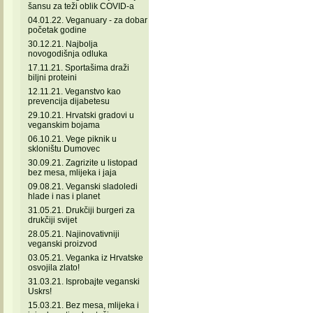
šansu za teži oblik COVID-a
04.01.22. Veganuary - za dobar
početak godine
30.12.21. Najbolja
novogodišnja odluka
17.11.21. Sportašima draži
biljni proteini
12.11.21. Veganstvo kao
prevencija dijabetesu
29.10.21. Hrvatski gradovi u
veganskim bojama
06.10.21. Vege piknik u
skloništu Dumovec
30.09.21. Zagrizite u listopad
bez mesa, mlijeka i jaja
09.08.21. Veganski sladoledi
hlade i nas i planet
31.05.21. Drukčiji burgeri za
drukčiji svijet
28.05.21. Najinovativniji
veganski proizvod
03.05.21. Veganka iz Hrvatske
osvojila zlato!
31.03.21. Isprobajte veganski
Uskrs!
15.03.21. Bez mesa, mlijeka i