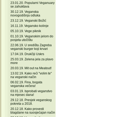
23.01.20. Popularni Veganuary
se zahuktava
30.12.19. Veganska
novogodišnja odluka
23.12.19. Veganski Božić
16.11.19. Vegansko kolinje
05.10.19. Vege piknik
01.10.19. Veganskim jelom do
posjeta utočištu
22.06.19. U središtu Zagreba
veganski burger koji krvari
17.04.19. Drukčiji Uskrs
25.03.19. Zelena jela za plavo
more
20.03.19. Mit out na Meatout!
13.02.19. Kako reći "volim te"
na veganski način
06.02.19. Fina, bogata
veganska večera!
03.01.19. Isprobati veganstvo
na mjesec dana!
29.12.18. Presjek veganskog
pokreta u 2018.
20.12.18. Kako provesti
blagdane na suosjećajan način