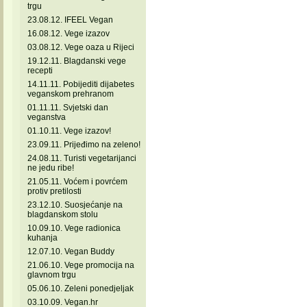
trgu
23.08.12. IFEEL Vegan
16.08.12. Vege izazov
03.08.12. Vege oaza u Rijeci
19.12.11. Blagdanski vege
recepti
14.11.11. Pobijediti dijabetes
veganskom prehranom
01.11.11. Svjetski dan
veganstva
01.10.11. Vege izazov!
23.09.11. Prijeđimo na zeleno!
24.08.11. Turisti vegetarijanci
ne jedu ribe!
21.05.11. Voćem i povrćem
protiv pretilosti
23.12.10. Suosjećanje na
blagdanskom stolu
10.09.10. Vege radionica
kuhanja
12.07.10. Vegan Buddy
21.06.10. Vege promocija na
glavnom trgu
05.06.10. Zeleni ponedjeljak
03.10.09. Vegan.hr