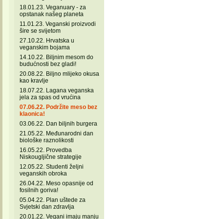
18.01.23. Veganuary - za
opstanak našeg planeta
11.01.23. Veganski proizvodi
šire se svijetom
27.10.22. Hrvatska u
veganskim bojama
14.10.22. Biljnim mesom do
budućnosti bez gladi!
20.08.22. Biljno mlijeko okusa
kao kravlje
18.07.22. Lagana veganska
jela za spas od vrućina
07.06.22. Podržite meso bez
klaonica!
03.06.22. Dan biljnih burgera
21.05.22. Međunarodni dan
biološke raznolikosti
16.05.22. Provedba
Niskougljične strategije
12.05.22. Studenti željni
veganskih obroka
26.04.22. Meso opasnije od
fosilnih goriva!
05.04.22. Plan uštede za
Svjetski dan zdravlja
20.01.22. Vegani imaju manju