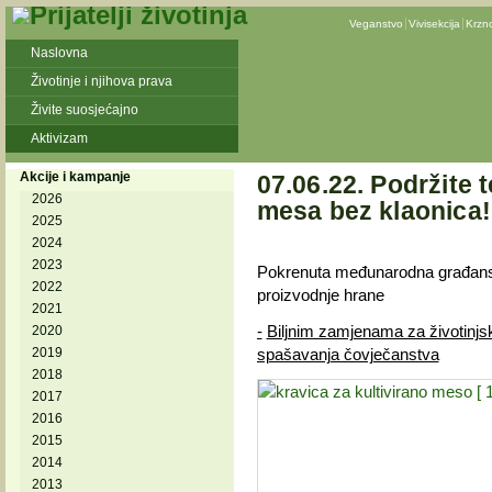
Veganstvo
Vivisekcija
Krzn
Naslovna
Životinje i njihova prava
Živite suosjećajno
Aktivizam
Akcije i kampanje
07.06.22. Podržite 
2026
mesa bez klaonica!
2025
2024
2023
Pokrenuta međunarodna građanska 
2022
proizvodnje hrane
2021
-
Biljnim zamjenama za životinjs
2020
2019
spašavanja čovječanstva
2018
2017
2016
2015
2014
2013