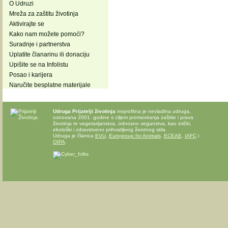
O Udruzi
Mreža za zaštitu životinja
Aktivirajte se
Kako nam možete pomoći?
Suradnje i partnerstva
Uplatite članarinu ili donaciju
Upišite se na Infolistu
Posao i karijera
Naručite besplatne materijale
Udruga Prijatelji životinja
neprofitna je nevladina udruga,
osnovana 2001. godine s ciljem promoviranja zaštite i prava
životinja te vegetarijanstva, odnosno veganstva, kao etički,
ekološki i zdravstveno prihvatljivog životnog stila.
Udruga je članica
EVU
,
Eurogroup for Animals
,
ECEAE
,
IAFC
i
OIPA
.