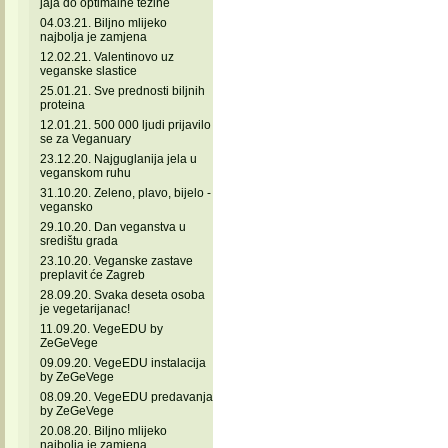
jaja do optimalne težine
04.03.21. Biljno mlijeko
najbolja je zamjena
12.02.21. Valentinovo uz
veganske slastice
25.01.21. Sve prednosti biljnih
proteina
12.01.21. 500 000 ljudi prijavilo
se za Veganuary
23.12.20. Najguglanija jela u
veganskom ruhu
31.10.20. Zeleno, plavo, bijelo -
vegansko
29.10.20. Dan veganstva u
središtu grada
23.10.20. Veganske zastave
preplavit će Zagreb
28.09.20. Svaka deseta osoba
je vegetarijanac!
11.09.20. VegeEDU by
ZeGeVege
09.09.20. VegeEDU instalacija
by ZeGeVege
08.09.20. VegeEDU predavanja
by ZeGeVege
20.08.20. Biljno mlijeko
najbolja je zamjena