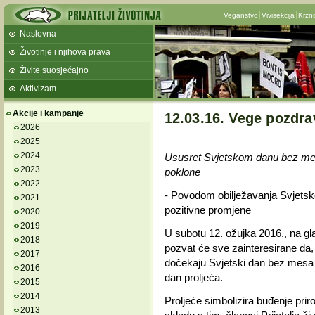
Veganstvo
Vivisekcija
Krzn
Naslovna
Životinje i njihova prava
Živite suosjećajno
Aktivizam
Akcije i kampanje
12.03.16. Vege pozdra
2026
2025
2024
Ususret Svjetskom danu bez mesa 
2023
poklone
2022
- Povodom obilježavanja Svjetsko
2021
pozitivne promjene
2020
2019
U subotu 12. ožujka 2016., na gla
2018
pozvat će sve zainteresirane da,
2017
dočekaju Svjetski dan bez mesa k
2016
dan proljeća.
2015
2014
Proljeće simbolizira buđenje priro
2013