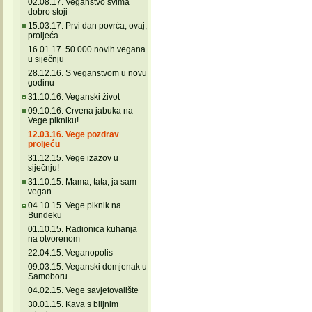
02.08.17. Veganstvo svima
dobro stoji
15.03.17. Prvi dan povrća, ovaj,
proljeća
16.01.17. 50 000 novih vegana
u siječnju
28.12.16. S veganstvom u novu
godinu
31.10.16. Veganski život
09.10.16. Crvena jabuka na
Vege pikniku!
12.03.16. Vege pozdrav
proljeću
31.12.15. Vege izazov u
siječnju!
31.10.15. Mama, tata, ja sam
vegan
04.10.15. Vege piknik na
Bundeku
01.10.15. Radionica kuhanja
na otvorenom
22.04.15. Veganopolis
09.03.15. Veganski domjenak u
Samoboru
04.02.15. Vege savjetovalište
30.01.15. Kava s biljnim