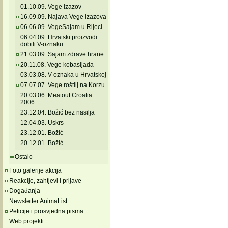
01.10.09. Vege izazov
16.09.09. Najava Vege izazova
06.06.09. VegeSajam u Rijeci
06.04.09. Hrvatski proizvodi
dobili V-oznaku
21.03.09. Sajam zdrave hrane
20.11.08. Vege kobasijada
03.03.08. V-oznaka u Hrvatskoj
07.07.07. Vege roštilj na Korzu
20.03.06. Meatout Croatia
2006
23.12.04. Božić bez nasilja
12.04.03. Uskrs
23.12.01. Božić
20.12.01. Božić
Ostalo
Foto galerije akcija
Reakcije, zahtjevi i prijave
Događanja
Newsletter AnimaList
Peticije i prosvjedna pisma
Web projekti