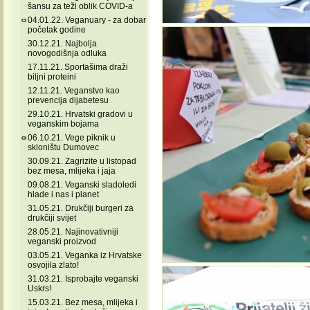
šansu za teži oblik COVID-a
04.01.22. Veganuary - za dobar
početak godine
30.12.21. Najbolja
novogodišnja odluka
17.11.21. Sportašima draži
biljni proteini
12.11.21. Veganstvo kao
prevencija dijabetesu
29.10.21. Hrvatski gradovi u
veganskim bojama
06.10.21. Vege piknik u
skloništu Dumovec
30.09.21. Zagrizite u listopad
bez mesa, mlijeka i jaja
09.08.21. Veganski sladoledi
hlade i nas i planet
31.05.21. Drukčiji burgeri za
drukčiji svijet
28.05.21. Najinovativniji
veganski proizvod
03.05.21. Veganka iz Hrvatske
osvojila zlato!
31.03.21. Isprobajte veganski
Uskrs!
15.03.21. Bez mesa, mlijeka i