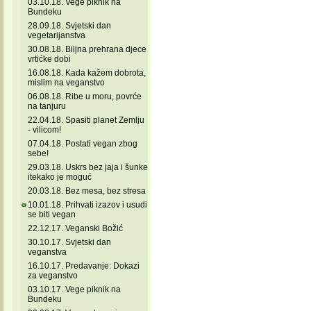
03.10.18. Vege piknik na
Bundeku
28.09.18. Svjetski dan
vegetarijanstva
30.08.18. Biljna prehrana djece
vrtićke dobi
16.08.18. Kada kažem dobrota,
mislim na veganstvo
06.08.18. Ribe u moru, povrće
na tanjuru
22.04.18. Spasiti planet Zemlju
- vilicom!
07.04.18. Postati vegan zbog
sebe!
29.03.18. Uskrs bez jaja i šunke
itekako je moguć
20.03.18. Bez mesa, bez stresa
10.01.18. Prihvati izazov i usudi
se biti vegan
22.12.17. Veganski Božić
30.10.17. Svjetski dan
veganstva
16.10.17. Predavanje: Dokazi
za veganstvo
03.10.17. Vege piknik na
Bundeku