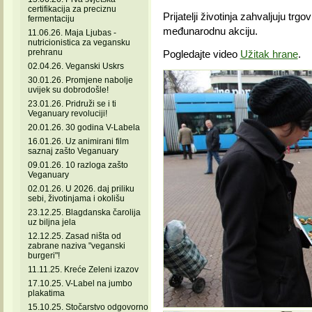
certifikacija za preciznu
Prijatelji životinja zahvaljuju tr
fermentaciju
međunarodnu akciju.
11.06.26. Maja Ljubas -
nutricionistica za vegansku
prehranu
Pogledajte video
Užitak hrane
.
02.04.26. Veganski Uskrs
30.01.26. Promjene nabolje
uvijek su dobrodošle!
23.01.26. Pridruži se i ti
Veganuary revoluciji!
20.01.26. 30 godina V-Labela
16.01.26. Uz animirani film
saznaj zašto Veganuary
09.01.26. 10 razloga zašto
Veganuary
02.01.26. U 2026. daj priliku
sebi, životinjama i okolišu
23.12.25. Blagdanska čarolija
uz biljna jela
12.12.25. Zasad ništa od
zabrane naziva "veganski
burgeri"!
11.11.25. Kreće Zeleni izazov
17.10.25. V-Label na jumbo
plakatima
15.10.25. Stočarstvo odgovorno