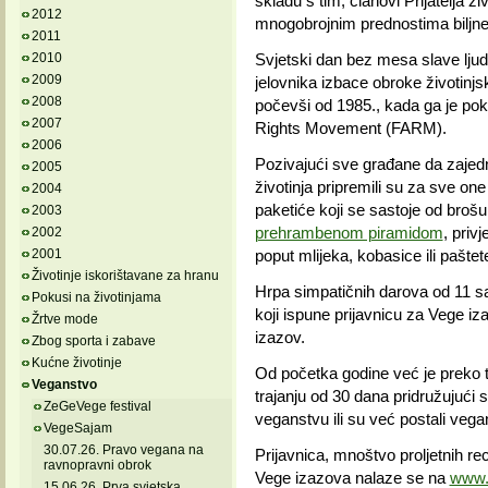
skladu s tim, članovi Prijatelja ži
2012
mnogobrojnim prednostima biljne
2011
2010
Svjetski dan bez mesa slave ljudi 
2009
jelovnika izbace obroke životinjs
2008
počevši od 1985., kada ga je pok
2007
Rights Movement (FARM).
2006
Pozivajući sve građane da zajedno 
2005
životinja pripremili su za sve one
2004
paketiće koji se sastoje od brošu
2003
prehrambenom piramidom
, priv
2002
2001
poput mlijeka, kobasice ili paštet
Životinje iskorištavane za hranu
Hrpa simpatičnih darova od 11 sati
Pokusi na životinjama
koji ispune prijavnicu za Vege iz
Žrtve mode
izazov.
Zbog sporta i zabave
Kućne životinje
Od početka godine već je preko ti
Veganstvo
trajanju od 30 dana pridružujući
ZeGeVege festival
veganstvu ili su već postali vegan
VegeSajam
30.07.26. Pravo vegana na
Prijavnica, mnoštvo proljetnih rec
ravnopravni obrok
Vege izazova nalaze se na
www.
15.06.26. Prva svjetska