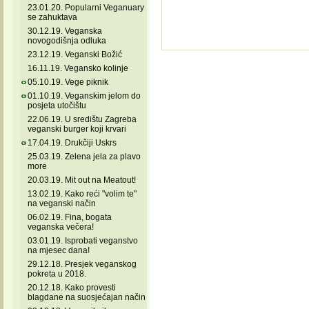
23.01.20. Popularni Veganuary
se zahuktava
30.12.19. Veganska
novogodišnja odluka
23.12.19. Veganski Božić
16.11.19. Vegansko kolinje
05.10.19. Vege piknik
01.10.19. Veganskim jelom do
posjeta utočištu
22.06.19. U središtu Zagreba
veganski burger koji krvari
17.04.19. Drukčiji Uskrs
25.03.19. Zelena jela za plavo
more
20.03.19. Mit out na Meatout!
13.02.19. Kako reći "volim te"
na veganski način
06.02.19. Fina, bogata
veganska večera!
03.01.19. Isprobati veganstvo
na mjesec dana!
29.12.18. Presjek veganskog
pokreta u 2018.
20.12.18. Kako provesti
blagdane na suosjećajan način