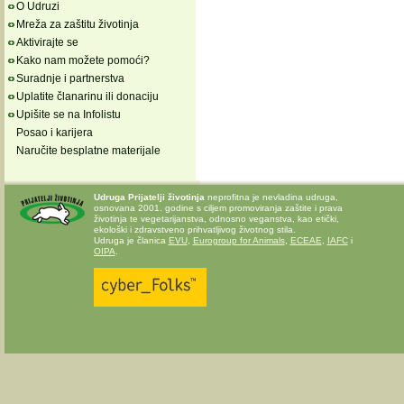
O Udruzi
Mreža za zaštitu životinja
Aktivirajte se
Kako nam možete pomoći?
Suradnje i partnerstva
Uplatite članarinu ili donaciju
Upišite se na Infolistu
Posao i karijera
Naručite besplatne materijale
Udruga Prijatelji životinja
neprofitna je nevladina udruga,
osnovana 2001. godine s ciljem promoviranja zaštite i prava
životinja te vegetarijanstva, odnosno veganstva, kao etički,
ekološki i zdravstveno prihvatljivog životnog stila.
Udruga je članica
EVU
,
Eurogroup for Animals
,
ECEAE
,
IAFC
i
OIPA
.