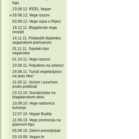
trgu
23.08.12. IFEEL Vegan
16.08.12. Vege izazov
03.08.12. Vege oaza u Rijeci
19.12.11. Blagdanski vege
recepti
14.11.11. Pobijediti dijabetes
veganskom prehranom
01.11.11. Svjetski dan
veganstva
01.10.11. Vege izazov!
23.09.11. Prijeđimo na zeleno!
24.08.11. Turisti vegetarijanci
ne jedu ribe!
21.05.11. Voćem i povrćem
protiv pretilosti
23.12.10. Suosjećanje na
blagdanskom stolu
10.09.10. Vege radionica
kuhanja
12.07.10. Vegan Buddy
21.06.10. Vege promocija na
glavnom trgu
05.06.10. Zeleni ponedjeljak
03.10.09. Vegan.hr