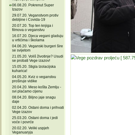
06.08.20. Pokrenut Super
Izazov
29.07.20. Veganstvom protiv
debljine i Covida-19
20.07.20. Top ten knjiga i
filmova o veganstvu
16.07.20. Djeca vegani gladuju
u vrtićima i školama
04.06.20. Veganski burgeri šire
se svijetom
21.05.20. Voliš životinje? Usudi
se probati Vege izazov!
15.05.20. Stigla Izolacijska
kuharica!
04.05.20. Kviz o veganstvu
proširuje vidike
20.04.20. Meso košta Zemlju -
svi plaćamo cijenu
08.04.20. Biljno jaje snagu
daje
02.04.20. Ostani doma i prihvati
Vege izazov
25.03.20. Ostani doma i jedi
voće i povrće
20.02.20. Veliki uspjeh
Veganuaryja