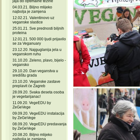
jaja do optimalne težine
04.03.21. Biljno mlijeko
najbolja je zamjena
12.02.21. Valentinovo uz
veganske slastice
25.01.21. Sve prednosti biljnih
proteina
12.01.21. 500 000 ljudi prijavilo
se za Veganuary
23.12.20. Najguglanija jela u
veganskom ruhu
31.10.20. Zeleno, plavo, bijelo -
vegansko
29.10.20. Dan veganstva u
središtu grada
23.10.20. Veganske zastave
preplavit će Zagreb
28.09.20. Svaka deseta osoba
je vegetarijanac!
11.09.20. VegeEDU by
ZeGeVege
09.09.20. VegeEDU instalacija
by ZeGeVege
08.09.20. VegeEDU predavanja
by ZeGeVege
20.08.20. Biljno mlijeko
najbolja je zamjena