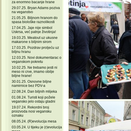
za enormno bacanje hrane
29.07.25. Bryan Adams poziva
na veganstvo
21.05.25. Biljnom hranom do
spasa biološke raznolikosti
17.04.25. Jaje nije simbol
Uskrsa, već patnje životinja!
19.03.25. Meatout uz ukusne
makarone s biljnim sirom
17.03.25. Pozdrav proljeću uz
biljnu hranu
12.03.25. Novi dokumentarac o
veganskom pokretu
10.02.25. Ne trebamo jesti ni
meso ni crve, imamo obilje
biljne hrane!
30.01.25. Osnovne biljne
namirnice bez PDV-a
22.08.24. Dan biljnih mlijeka
01.08.24. Turisti koji požele
vegansko jelo ostaju gladni
19.07.24. Rekordni broj
proizvoda nosi vegansku
oznaku
08.05.24. (R)evolucija mesa
03.05.24. U tijeku je (r)evolucija