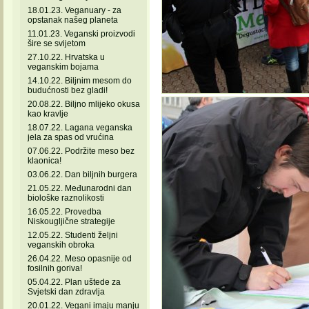
18.01.23. Veganuary - za
opstanak našeg planeta
11.01.23. Veganski proizvodi
šire se svijetom
27.10.22. Hrvatska u
veganskim bojama
14.10.22. Biljnim mesom do
budućnosti bez gladi!
20.08.22. Biljno mlijeko okusa
kao kravlje
18.07.22. Lagana veganska
jela za spas od vrućina
07.06.22. Podržite meso bez
klaonica!
03.06.22. Dan biljnih burgera
21.05.22. Međunarodni dan
biološke raznolikosti
16.05.22. Provedba
Niskougljične strategije
12.05.22. Studenti željni
veganskih obroka
26.04.22. Meso opasnije od
fosilnih goriva!
05.04.22. Plan uštede za
Svjetski dan zdravlja
20.01.22. Vegani imaju manju