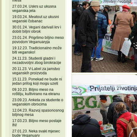
mesa
27.03.24. Uskrs uz ukusna
veganska jela
19.03.24. Meatout uz ukusni
veganski čobanac
30.01.24. Vegani darivali krv i
dobili biljni obrok
23.01.24. Prigrlimo biljno meso
povodom Veganuaryja
19.12.23. Tradicionalno može
biti vegansko!
24.11.23. Studenti gladni i
nezadovoljni zbog birokracije
20.11.23. V-Label za jamstvo
veganskih proizvoda
15.11.23. Ponekad ne bude ni
jedan prilog koji mogu uzeti
09.10.23. Biljno meso na
roštilju, kultivirano na ekranu
23.09.23. Anketa za studente o
veganskim obrocima
12.04.23. Razvoj spasonosnog
biljnog mesa
17.03.23. Biljno meso postaje
IN!
27.01.23. Neka svaki mjesec
bude Veganuary