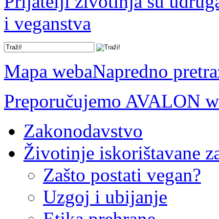
Prijatelji životinja su udru
i veganstva
Mapa weba
Napredno pretra
Preporučujemo AVALON we
Zakonodavstvo
Životinje iskorištavane z
Zašto postati vegan?
Uzgoj i ubijanje
Etika prehrane