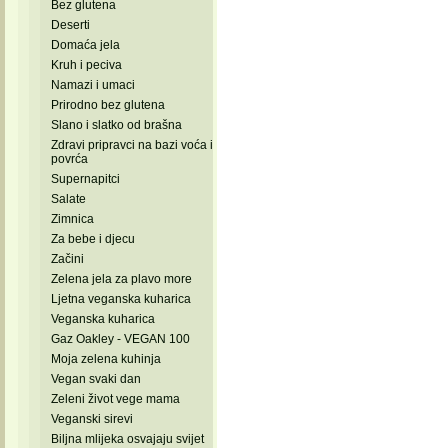
Bez glutena
Deserti
Domaća jela
Kruh i peciva
Namazi i umaci
Prirodno bez glutena
Slano i slatko od brašna
Zdravi pripravci na bazi voća i
povrća
Supernapitci
Salate
Zimnica
Za bebe i djecu
Začini
Zelena jela za plavo more
Ljetna veganska kuharica
Veganska kuharica
Gaz Oakley - VEGAN 100
Moja zelena kuhinja
Vegan svaki dan
Zeleni život vege mama
Veganski sirevi
Biljna mlijeka osvajaju svijet