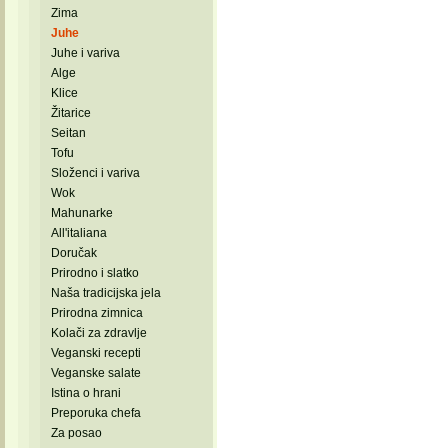
Zima
Juhe
Juhe i variva
Alge
Klice
Žitarice
Seitan
Tofu
Složenci i variva
Wok
Mahunarke
All'italiana
Doručak
Prirodno i slatko
Naša tradicijska jela
Prirodna zimnica
Kolači za zdravlje
Veganski recepti
Veganske salate
Istina o hrani
Preporuka chefa
Za posao