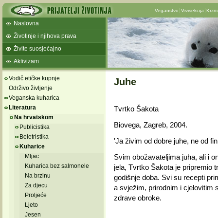
Veganstvo
Vivisekcija
Krzn
Naslovna
Životinje i njihova prava
Živite suosjećajno
Aktivizam
Vodič etičke kupnje
Juhe
Održivo življenje
Veganska kuharica
Literatura
Tvrtko Šakota
Na hrvatskom
Biovega, Zagreb, 2004.
Publicistika
Beletristika
'Ja živim od dobre juhe, ne od finih
Kuharice
Mljac
Svim obožavateljima juha, ali i on
Kuharica bez salmonele
jela, Tvrtko Šakota je pripremio 
Na brzinu
godišnje doba. Svi su recepti pri
Za djecu
a svježim, prirodnim i cjelovitim 
Proljeće
zdrave obroke.
Ljeto
Jesen