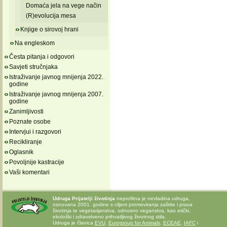
Domaća jela na vege način
(R)evolucija mesa
Knjige o sirovoj hrani
Na engleskom
Česta pitanja i odgovori
Savjeti stručnjaka
Istraživanje javnog mnijenja 2022.
godine
Istraživanje javnog mnijenja 2007.
godine
Zanimljivosti
Poznate osobe
Intervjui i razgovori
Recikliranje
Oglasnik
Povoljnije kastracije
Vaši komentari
Udruga Prijatelji životinja
neprofitna je nevladina udruga,
osnovana 2001. godine s ciljem promoviranja zaštite i prava
životinja te vegetarijanstva, odnosno veganstva, kao etički,
ekološki i zdravstveno prihvatljivog životnog stila.
Udruga je članica
EVU
,
Eurogroup for Animals
,
ECEAE
,
IAFC
i