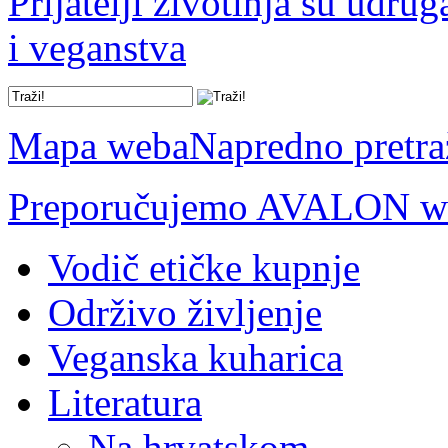
Prijatelji životinja su udru
i veganstva
Mapa weba
Napredno pretra
Preporučujemo AVALON we
Vodič etičke kupnje
Održivo življenje
Veganska kuharica
Literatura
Na hrvatskom