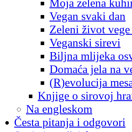
Moja zelena kuhi
Vegan svaki dan
Zeleni život veg
Veganski sirevi
Biljna mlijeka osv
Domaća jela na v
(R)evolucija mes
Knjige o sirovoj hra
Na engleskom
Česta pitanja i odgovori