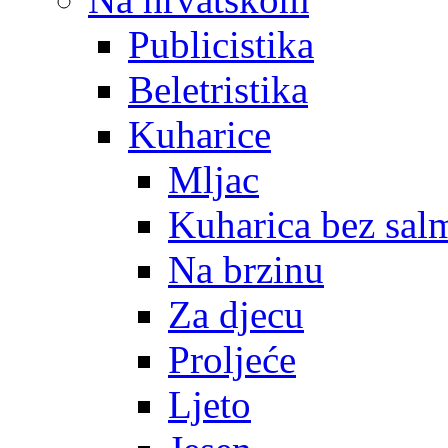
Publicistika
Beletristika
Kuharice
Mljac
Kuharica bez sal
Na brzinu
Za djecu
Proljeće
Ljeto