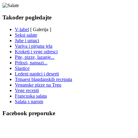
Također pogledajte
V-label
[ Galerija ]
Seksi salate
Juhe i umaci
Variva i pirjana jela
Kroketi i vege odresci
Pite, pizze, lazanje...
Prilozi, namazi...
Slastice
Ledeni napitci i deserti
Trinaest blagdanskih recepata
Veganske pizze na Trgu
Vege recepti
Francuska salata
Salata s narom
Facebook preporuke