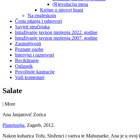
(R)evolucija mesa
Knjige o sirovoj hrani
Na engleskom
Česta pitanja i odgovori
Savjeti stručnjaka
Istraživanje javnog mnijenja 2022. godine
Istraživanje javnog mnijenja 2007. godine
Zanimljivosti
Poznate osobe
Intervjui i razgovori
Recikliranje
Oglasnik
Povoljnije kastracije
Vaši komentari
Salate
|
More
Ana Janjatović Zorica
Planetopija
, Zagreb, 2012.
Nakon kuharica Tofu, Složenci i variva te Mahunarke, Ana je u ovoj k