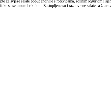
epte za svježe salate poput endivije s rotkvicama, sojinim jogurtom i s
itake sa seitanom i rikulom. Zastupljene su i raznovrsne salate sa žitaric