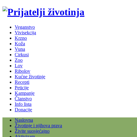
Veganstvo
Vivisekcija
Krzno
Koža
Vuna
Cirkusi
Zoo
Lov
Ribolov
Kućne životinje
Recepti
Peticije
Kampanje
Članstvo
Info lista
Donacije
Naslovna
Životinje i njihova prava
Živite suosjećajno
Aktivizam