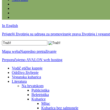
In English
Prijatelji životinja su udruga za promoviranje prava životinja i vegans
Mapa weba
Napredno pretraživanje
Preporučujemo AVALON web hosting
Vodič etičke kupnje
Održivo življenje
Veganska kuharica
Literatura
Na hrvatskom
Publicistika
Beletristika
Kuharice
Mljac
Kuharica bez salmonele