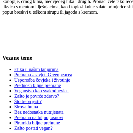
konoplje, crnog kima, medvjeđeg luka i drugih. Pronaći ćete tako rec
tikvica s mentom i lješnjacima, kao i toplo-hladne salate primjerice shi
poput breskvi u teškom sirupu ili jagoda s kremom.
Vezane teme
Etika u našim tanjurima
Prehrana - savjeti Greenpeacea
Usporedba čovjeka i životinje
Prednosti biljne prehrane
Veganstvo kao svakodnevica
Zašto je povrće zdravo?
Što treba jesti?
Sirova hrana
Bez nedostatka nutrijenata
Prehrana na biljnoj osnovi
Piramida biljne prehrane
Zašto postati vegan?