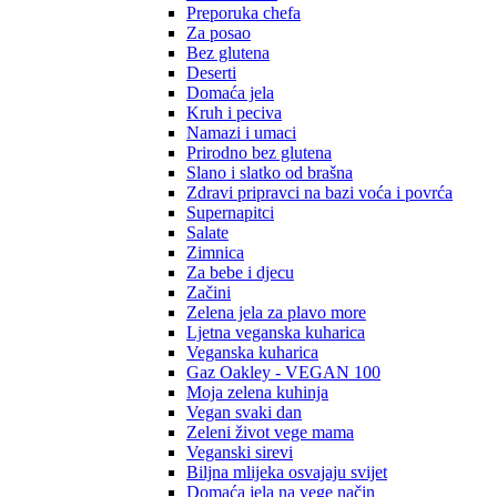
Preporuka chefa
Za posao
Bez glutena
Deserti
Domaća jela
Kruh i peciva
Namazi i umaci
Prirodno bez glutena
Slano i slatko od brašna
Zdravi pripravci na bazi voća i povrća
Supernapitci
Salate
Zimnica
Za bebe i djecu
Začini
Zelena jela za plavo more
Ljetna veganska kuharica
Veganska kuharica
Gaz Oakley - VEGAN 100
Moja zelena kuhinja
Vegan svaki dan
Zeleni život vege mama
Veganski sirevi
Biljna mlijeka osvajaju svijet
Domaća jela na vege način