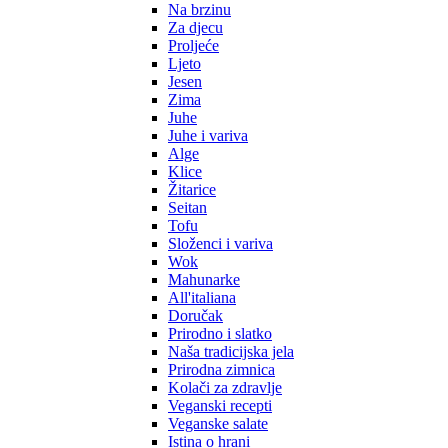
Na brzinu
Za djecu
Proljeće
Ljeto
Jesen
Zima
Juhe
Juhe i variva
Alge
Klice
Žitarice
Seitan
Tofu
Složenci i variva
Wok
Mahunarke
All'italiana
Doručak
Prirodno i slatko
Naša tradicijska jela
Prirodna zimnica
Kolači za zdravlje
Veganski recepti
Veganske salate
Istina o hrani