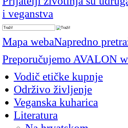
Prijatelji životinja su udru
i veganstva
Mapa weba
Napredno pretra
Preporučujemo AVALON we
Vodič etičke kupnje
Održivo življenje
Veganska kuharica
Literatura
Na hrvatskom