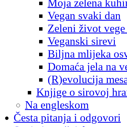
Moja zelena kuhi
Vegan svaki dan
Zeleni život veg
Veganski sirevi
Biljna mlijeka osv
Domaća jela na v
(R)evolucija mes
Knjige o sirovoj hra
Na engleskom
Česta pitanja i odgovori