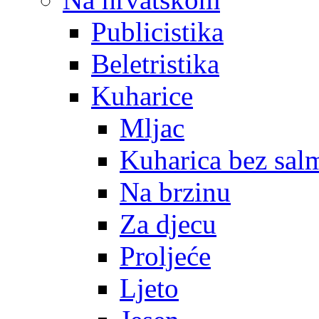
Publicistika
Beletristika
Kuharice
Mljac
Kuharica bez sal
Na brzinu
Za djecu
Proljeće
Ljeto