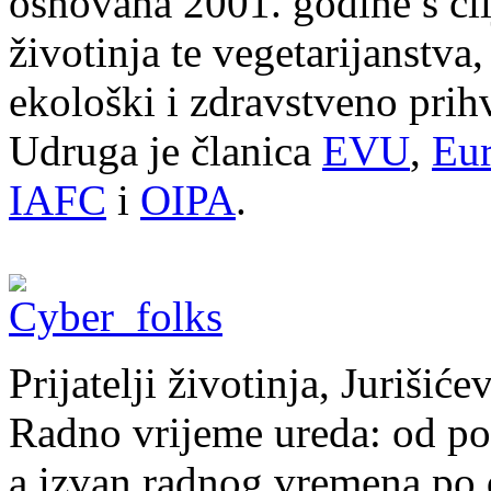
osnovana 2001. godine s cil
životinja te vegetarijanstva
ekološki i zdravstveno prihv
Udruga je članica
EVU
,
Eur
IAFC
i
OIPA
.
Prijatelji životinja, Juriši
Radno vrijeme ureda: od pon
a izvan radnog vremena po