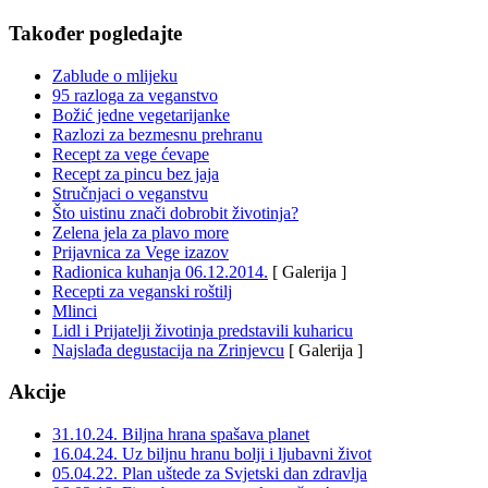
Također pogledajte
Zablude o mlijeku
95 razloga za veganstvo
Božić jedne vegetarijanke
Razlozi za bezmesnu prehranu
Recept za vege ćevape
Recept za pincu bez jaja
Stručnjaci o veganstvu
Što uistinu znači dobrobit životinja?
Zelena jela za plavo more
Prijavnica za Vege izazov
Radionica kuhanja 06.12.2014.
[ Galerija ]
Recepti za veganski roštilj
Mlinci
Lidl i Prijatelji životinja predstavili kuharicu
Najslađa degustacija na Zrinjevcu
[ Galerija ]
Akcije
31.10.24. Biljna hrana spašava planet
16.04.24. Uz biljnu hranu bolji i ljubavni život
05.04.22. Plan uštede za Svjetski dan zdravlja