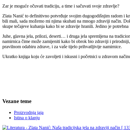
Zar je moguće očuvati tradiciju, a time i sačuvati svoje zdravlje?
Zlata Nanić to definitivno potvrđuje svojim dugogodišnjim radom i knj
bili mali, sada možemo mi njima skuhati na mnogo zdraviji način. Doka
skupe tečajeve kuhanja kako bi se zdravije hranili. Jedino je potrebn
Juhe, glavna jela, prilozi, deserti… i druga jela spremljena na tradic
namirnica čime može zamijeniti kako bi obrok bio zdraviji i prirodniji
pravilnom odabiru zdrave, i za vaše tijelo prihvatljivije namirnice.
Ukratko knjiga koju će zavoljeti i iskusni i početnici u zdravom način
Vezane teme
Proizvodnja jaja
Istina o klanju