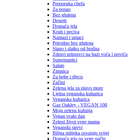
Preporuka chefa
Za posao
Bez glutena
Deserti
Domaća jela
Kruh i peciva
Namazi i umaci
Prirodno bez glutena
Slano i slatko od brašna
Zdravi pripravci na bazi voća i povrća
Supernapitci
Salate
Zimnica
Za bebe i djecu
Začini
Zelena jela za plavo more
Ljetna veganska kuharica
Veganska kuharica
Gaz Oakley - VEGAN 100
Moja zelena kuhinja
Vegan svaki dan
Zeleni život vege mama
Veganski sirevi
Biljna mlijeka osvajaju svijet
Domaća jela na vege način