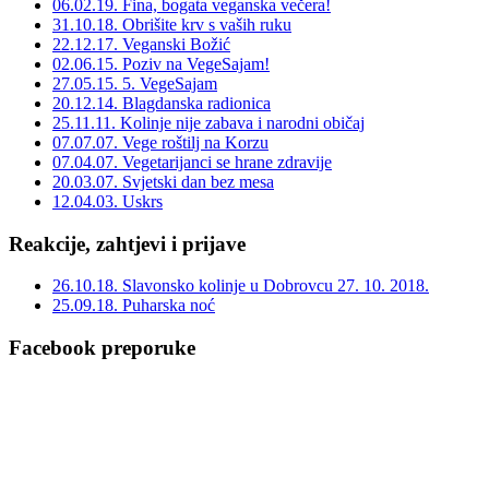
06.02.19. Fina, bogata veganska večera!
31.10.18. Obrišite krv s vaših ruku
22.12.17. Veganski Božić
02.06.15. Poziv na VegeSajam!
27.05.15. 5. VegeSajam
20.12.14. Blagdanska radionica
25.11.11. Kolinje nije zabava i narodni običaj
07.07.07. Vege roštilj na Korzu
07.04.07. Vegetarijanci se hrane zdravije
20.03.07. Svjetski dan bez mesa
12.04.03. Uskrs
Reakcije, zahtjevi i prijave
26.10.18. Slavonsko kolinje u Dobrovcu 27. 10. 2018.
25.09.18. Puharska noć
Facebook preporuke