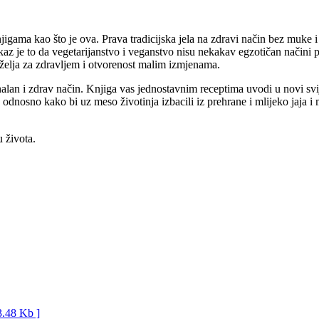
igama kao što je ova. Prava tradicijska jela na zdravi način bez muke 
z je to da vegetarijanstvo i veganstvo nisu nekakav egzotičan načini p
a želja za zdravljem i otvorenost malim izmjenama.
ionalan i zdrav način. Knjiga vas jednostavnim receptima uvodi u novi sv
, odnosno kako bi uz meso životinja izbacili iz prehrane i mlijeko jaja 
u života.