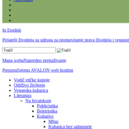
In English
Prijatelji životinja su udruga za promoviranje prava životinja i vegans
Mapa weba
Napredno pretraživanje
Preporučujemo AVALON web hosting
Vodič etičke kupnje
Održivo življenje
Veganska kuharica
Literatura
Na hrvatskom
Publicistika
Beletristika
Kuharice
Mljac
Kuharica bez salmonele