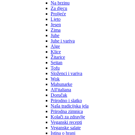
Na brzinu
Za djecu
Proljeće
Ljeto
Jesen
Zima
Juhe
Juhe i variva
Alge
Klice
Žitarice
Seitan
Tofu
Složenci i variva
Wok
Mahunarke
All'italiana
Doručak
Prirodno i slatko
Naša tradicijska jela
Prirodna zimnica
Kolači za zdravlje
Veganski recepti
Veganske salate
Istina o hrani