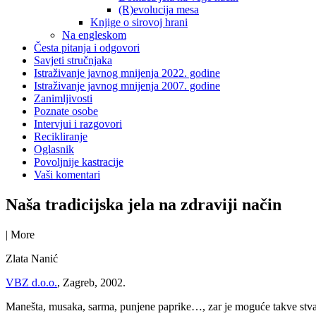
(R)evolucija mesa
Knjige o sirovoj hrani
Na engleskom
Česta pitanja i odgovori
Savjeti stručnjaka
Istraživanje javnog mnijenja 2022. godine
Istraživanje javnog mnijenja 2007. godine
Zanimljivosti
Poznate osobe
Intervjui i razgovori
Recikliranje
Oglasnik
Povoljnije kastracije
Vaši komentari
Naša tradicijska jela na zdraviji način
|
More
Zlata Nanić
VBZ d.o.o.
, Zagreb, 2002.
Manešta, musaka, sarma, punjene paprike…, zar je moguće takve stvari