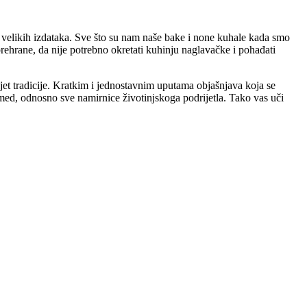
i velikih izdataka. Sve što su nam naše bake i none kuhale kada smo
rehrane, da nije potrebno okretati kuhinju naglavačke i pohađati
ijet tradicije. Kratkim i jednostavnim uputama objašnjava koja se
i med, odnosno sve namirnice životinjskoga podrijetla. Tako vas uči