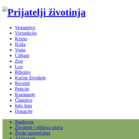
Veganstvo
Vivisekcija
Krzno
Koža
Vuna
Cirkusi
Zoo
Lov
Ribolov
Kućne životinje
Recepti
Peticije
Kampanje
Članstvo
Info lista
Donacije
Naslovna
Životinje i njihova prava
Živite suosjećajno
Aktivizam