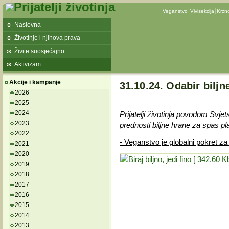
Veganstvo
Vivisekcija
Krzn
Naslovna
Životinje i njihova prava
Živite suosjećajno
Aktivizam
Akcije i kampanje
31.10.24. Odabir bilj
2026
2025
2024
Prijatelji životinja povodom Svj
2023
prednosti biljne hrane za spas pl
2022
- Veganstvo je globalni pokret za
2021
2020
2019
2018
2017
2016
2015
2014
2013