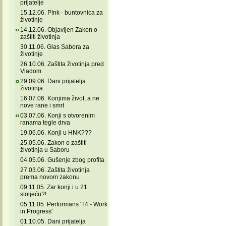
prijatelje
15.12.06. P!nk - buntovnica za
životinje
14.12.06. Objavljen Zakon o
zaštiti životinja
30.11.06. Glas Sabora za
životinje
26.10.06. Zaštita životinja pred
Vladom
29.09.06. Dani prijatelja
životinja
16.07.06. Konjima život, a ne
nove rane i smrt
03.07.06. Konji s otvorenim
ranama tegle drva
19.06.06. Konji u HNK???
25.05.06. Zakon o zaštiti
životinja u Saboru
04.05.06. Gušenje zbog profita
27.03.06. Zaštita životinja
prema novom zakonu
09.11.05. Zar konji i u 21.
stoljeću?!
05.11.05. Performans 'T4 - Work
in Progress'
01.10.05. Dani prijatelja