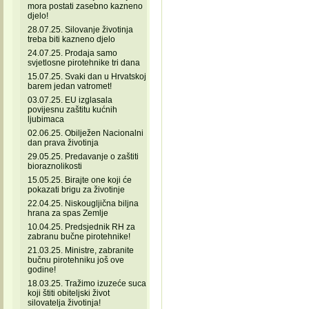
mora postati zasebno kazneno
djelo!
28.07.25. Silovanje životinja
treba biti kazneno djelo
24.07.25. Prodaja samo
svjetlosne pirotehnike tri dana
15.07.25. Svaki dan u Hrvatskoj
barem jedan vatromet!
03.07.25. EU izglasala
povijesnu zaštitu kućnih
ljubimaca
02.06.25. Obilježen Nacionalni
dan prava životinja
29.05.25. Predavanje o zaštiti
bioraznolikosti
15.05.25. Birajte one koji će
pokazati brigu za životinje
22.04.25. Niskougljična biljna
hrana za spas Zemlje
10.04.25. Predsjednik RH za
zabranu bučne pirotehnike!
21.03.25. Ministre, zabranite
bučnu pirotehniku još ove
godine!
18.03.25. Tražimo izuzeće suca
koji štiti obiteljski život
silovatelja životinja!