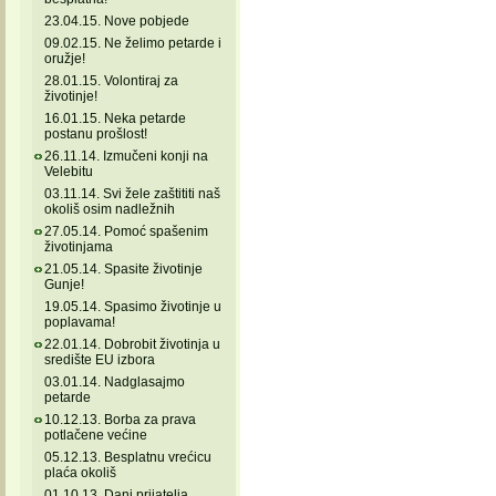
23.04.15. Nove pobjede
09.02.15. Ne želimo petarde i
oružje!
28.01.15. Volontiraj za
životinje!
16.01.15. Neka petarde
postanu prošlost!
26.11.14. Izmučeni konji na
Velebitu
03.11.14. Svi žele zaštititi naš
okoliš osim nadležnih
27.05.14. Pomoć spašenim
životinjama
21.05.14. Spasite životinje
Gunje!
19.05.14. Spasimo životinje u
poplavama!
22.01.14. Dobrobit životinja u
središte EU izbora
03.01.14. Nadglasajmo
petarde
10.12.13. Borba za prava
potlačene većine
05.12.13. Besplatnu vrećicu
plaća okoliš
01.10.13. Dani prijatelja