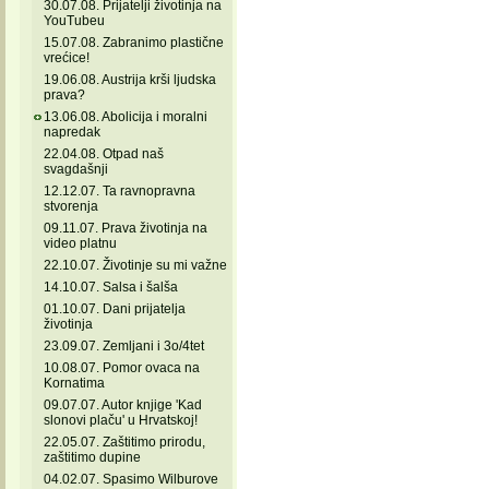
30.07.08. Prijatelji životinja na
YouTubeu
15.07.08. Zabranimo plastične
vrećice!
19.06.08. Austrija krši ljudska
prava?
13.06.08. Abolicija i moralni
napredak
22.04.08. Otpad naš
svagdašnji
12.12.07. Ta ravnopravna
stvorenja
09.11.07. Prava životinja na
video platnu
22.10.07. Životinje su mi važne
14.10.07. Salsa i šalša
01.10.07. Dani prijatelja
životinja
23.09.07. Zemljani i 3o/4tet
10.08.07. Pomor ovaca na
Kornatima
09.07.07. Autor knjige 'Kad
slonovi plaču' u Hrvatskoj!
22.05.07. Zaštitimo prirodu,
zaštitimo dupine
04.02.07. Spasimo Wilburove