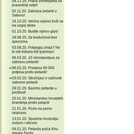
09.12.20. Prava životinjama za
pravedniji svijet
02.11.20. Zabrana petardi u
Saboru!
16.10.20. Većina usjeva troši se
na uzgoj stoke
01.10.20. Budite njihov glas!
28.08.20. Za budućnost bez
specizma
03.08.20. Pobjegla zmija? Ne
bi niti trebala biti ljubimac!
06.03.20. 10 ministarstava za
zabranu petardi!
06.02.20. Predano 60 000
potpisa protiv petardi!
03.02.20. Stručnjaci o važnosti
zabrane petardi
29.01.20. Bacimo petarde u
prošlost!
25.01.20. Ministarstvo hrvatskih
branitelja protiv petardi
21.01.20. Poziv na javnu
raspravu
13.01.20. Spasimo Australiju
nožem i vilicom
04.01.20. Petarda psića Kiru
stajala života