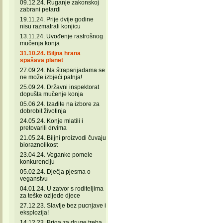
09.12.24. Ruganje zakonskoj
zabrani petardi
19.11.24. Prije dvije godine
nisu razmatrali konjicu
13.11.24. Uvođenje rastrošnog
mučenja konja
31.10.24. Biljna hrana
spašava planet
27.09.24. Na štraparijadama se
ne može izbjeći patnja!
25.09.24. Državni inspektorat
dopušta mučenje konja
05.06.24. Izađite na izbore za
dobrobit životinja
24.05.24. Konje mlatili i
pretovarili drvima
21.05.24. Biljni proizvodi čuvaju
bioraznolikost
23.04.24. Veganke pomele
konkurenciju
05.02.24. Dječja pjesma o
veganstvu
04.01.24. U zatvor s roditeljima
za teške ozljede djece
27.12.23. Slavlje bez pucnjave i
eksplozija!
14.12.23. Briga za druge treba