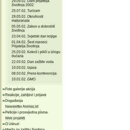
29.09.02. Dani prijatelja
životinja 2002
25.07.02. Turizam
29.05.02. Okrutnosti
maturanata
05.05.02. Zakon o dobrobiti
životinja
23.04.02. Svjetski dan knjige
01.04.02. Šest mjeseci
Prijatelja životinja
25.03.02. Kokoš i pilići u izlogu
dućana
22.03.02. Dan zaštite voda
10.03.02. Izjava
08.03.02. Press konferencija
10.01.02. GMO
Foto galerije akcija
Reakcije, zahtjevi i prijave
Događanja
Newsletter AnimaList
Peticije i prosvjedna pisma
Web projekti
O Udruzi
Mreža za zaštitu životinja