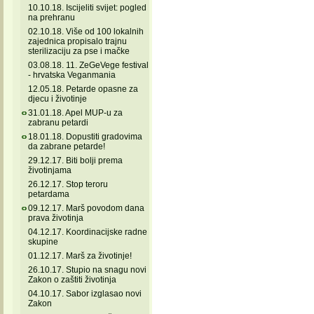
10.10.18. Iscijeliti svijet: pogled
na prehranu
02.10.18. Više od 100 lokalnih
zajednica propisalo trajnu
sterilizaciju za pse i mačke
03.08.18. 11. ZeGeVege festival
- hrvatska Veganmania
12.05.18. Petarde opasne za
djecu i životinje
31.01.18. Apel MUP-u za
zabranu petardi
18.01.18. Dopustiti gradovima
da zabrane petarde!
29.12.17. Biti bolji prema
životinjama
26.12.17. Stop teroru
petardama
09.12.17. Marš povodom dana
prava životinja
04.12.17. Koordinacijske radne
skupine
01.12.17. Marš za životinje!
26.10.17. Stupio na snagu novi
Zakon o zaštiti životinja
04.10.17. Sabor izglasao novi
Zakon