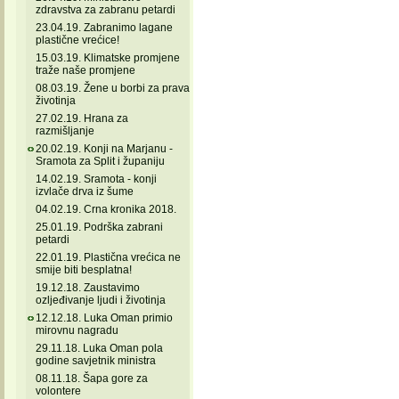
zdravstva za zabranu petardi
23.04.19. Zabranimo lagane
plastične vrećice!
15.03.19. Klimatske promjene
traže naše promjene
08.03.19. Žene u borbi za prava
životinja
27.02.19. Hrana za
razmišljanje
20.02.19. Konji na Marjanu -
Sramota za Split i županiju
14.02.19. Sramota - konji
izvlače drva iz šume
04.02.19. Crna kronika 2018.
25.01.19. Podrška zabrani
petardi
22.01.19. Plastična vrećica ne
smije biti besplatna!
19.12.18. Zaustavimo
ozljeđivanje ljudi i životinja
12.12.18. Luka Oman primio
mirovnu nagradu
29.11.18. Luka Oman pola
godine savjetnik ministra
08.11.18. Šapa gore za
volontere