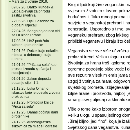
Marš za životinje 2018.
Brojni ljudi koji žive veganskim 
09.07.26. Darko Rundek &
svjesnim životnim stavom pokazuj
Ekipa pjevaju za prirodu i
zaštitu životinja
budućnosti. Tako mnogi poznati infl
22.05.26. Djeluj osobno za
savjete o veganskoj prehrani i na
globalni utjecaj!
generacija. Usporedno s time, sv
22.04.26. Snaga pojedinca vidi
vegansku prehranu zbog lakšeg os
se i u izboru hrane
približiti veganstvu i biraju što č
17.03.26. HVZ podržala
zabranu pirotehnike
Veganstvo se sve više učvršćuje
27.01.26. Doček traje nekoliko
minuta, a detonacije traju
prolazni trend. Veliku ulogu u ra
danima
životinja za hranu troši goleme r
21.01.26. "Priča sa sela" kao
ogromne potrošnje pitke vode i de
prostor između sjećanja i
suosjećanja
sve rezultira visokim emisijama 
01.01.26. Zakon dopušta
uzgoj životinja za hranu odgovor
pucanje cijeli 1.1.
svjetskog prometa. Izbjegavanje 
31.12.25. Luka Oman o
iskustvu koje je postalo životna
biljne hrane i proizvoda, najbol
prekretnica
smanjiti svoj utjecaj na klimatsk
29.12.25. Promocija knjige
"Priča sa sela"
Više o tome kako izborom onoga 
27.12.25. Danas počinju dani
veliku ulogu u spasu jedinog dom
pirotehnike
„Biraj biljno, jedi fino”, koja je 
24.12.25. Autobiografska
slikovnica za mlade i odrasle
Svjetskog dana veganstva. Kuhar