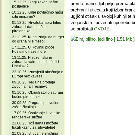
15.12.25. Blagi zakon, teške
prema hrani s ljubavlju prema pla
posljedice
prehrani i utjecaju koji izbor hra
10.12.25. Gdje povlačimo našu
ugljični otisak u svojoj kuhinji te
crtu empatije?
veganskim i povećati upotrebu bi
01.12.25. Hrvatska mora hitno
zabraniti dane bučne
se prolistati
OVDJE
.
pirotehnike!
21.11.25. Kupci znaju da burger
od graha nije meso!
17.11.25. U Rovinju ploče
Poštujmo naše more
13.11.25. Nizozemska je
zabranila vatromete, hoće li i
Hrvatska?
22.10.25. Iznevjerili obećanja o
Europi bez kaveza!
09.10.25. Ilegalna prodaja
životinja na Trešnjevci
01.10.25. Okrugli stol o zabrani
bučne pirotehnike
30.09.25. Program posvećen
zaštiti životinja
17.09.25. Osnivanje Hrvatske
rendžerske službe
23.08.25. Još danas možete
tražiti kaznu za silovatelje!
21.08.25. Silovanje životinja