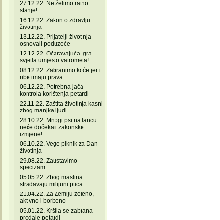
27.12.22. Ne želimo ratno
stanje!
16.12.22. Zakon o zdravlju
životinja
13.12.22. Prijatelji životinja
osnovali poduzeće
12.12.22. Očaravajuća igra
svjetla umjesto vatrometa!
08.12.22. Zabranimo koće jer i
ribe imaju prava
06.12.22. Potrebna jača
kontrola korištenja petardi
22.11.22. Zaštita životinja kasni
zbog manjka ljudi
28.10.22. Mnogi psi na lancu
neće dočekati zakonske
izmjene!
06.10.22. Vege piknik za Dan
životinja
29.08.22. Zaustavimo
specizam
05.05.22. Zbog maslina
stradavaju milijuni ptica
21.04.22. Za Zemlju zeleno,
aktivno i borbeno
05.01.22. Kršila se zabrana
prodaje petardi