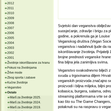
2012
2011
2010
2009
2008
Svjetski dan veganstva obilježava
2007
suosjećanje, zdravlje i brigu za 
2006
godine, a pokrenula ga je Louise 
2005
Veganskog društva (Vegan Society)
2004
veganstva i nadahnuti ljude da ra
2003
iskorištavanje životinja. Prijatelj
2002
brojne prednosti veganske hrane 
2001
fina biljna jela zanimljiva svima.
Životinje iskorištavane za hranu
Pokusi na životinjama
Veganstvo svakodnevno bilježi zna
Žrtve mode
svuda u trgovinama diljem Hrvat
Zbog sporta i zabave
veganskih proizvoda značajno se p
Kućne životinje
proizvodi i biljna mlijeka, biljni p
Veganstvo
kobasica, burgera, salama, odreza
Ostalo
streaming platformama vrte se do
Marš za životinje 2025.
kao što su The Game Changers, Co
Marš za životinje 2024.
potaknuti su na raspravu o vegans
Marš za životinje 2019.