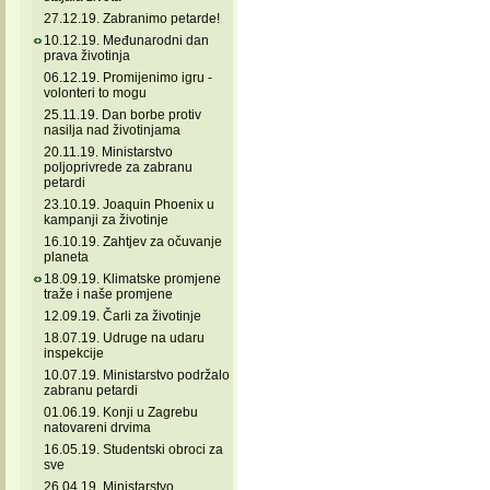
27.12.19. Zabranimo petarde!
10.12.19. Međunarodni dan
prava životinja
06.12.19. Promijenimo igru -
volonteri to mogu
25.11.19. Dan borbe protiv
nasilja nad životinjama
20.11.19. Ministarstvo
poljoprivrede za zabranu
petardi
23.10.19. Joaquin Phoenix u
kampanji za životinje
16.10.19. Zahtjev za očuvanje
planeta
18.09.19. Klimatske promjene
traže i naše promjene
12.09.19. Čarli za životinje
18.07.19. Udruge na udaru
inspekcije
10.07.19. Ministarstvo podržalo
zabranu petardi
01.06.19. Konji u Zagrebu
natovareni drvima
16.05.19. Studentski obroci za
sve
26.04.19. Ministarstvo