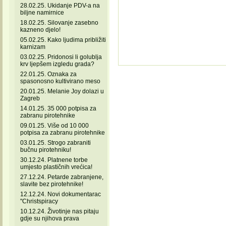
28.02.25. Ukidanje PDV-a na
biljne namirnice
18.02.25. Silovanje zasebno
kazneno djelo!
05.02.25. Kako ljudima približiti
karnizam
03.02.25. Pridonosi li golublja
krv ljepšem izgledu grada?
22.01.25. Oznaka za
spasonosno kultivirano meso
20.01.25. Melanie Joy dolazi u
Zagreb
14.01.25. 35 000 potpisa za
zabranu pirotehnike
09.01.25. Više od 10 000
potpisa za zabranu pirotehnike
03.01.25. Strogo zabraniti
bučnu pirotehniku!
30.12.24. Platnene torbe
umjesto plastičnih vrećica!
27.12.24. Petarde zabranjene,
slavite bez pirotehnike!
12.12.24. Novi dokumentarac
"Christspiracy
10.12.24. Životinje nas pitaju
gdje su njihova prava