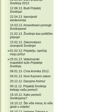
životinja 2013.
12.06.13. Budi Prijatelj
životinja!
22.04.13. Ispovijesti
ekoterorista
15.03.13. Amandmani pomogli
životinjama!
21.02.13. Životinje kao političko
pitanje!
15.02.13. Zakonodavci
iznevjerili životinje!
01.02.13. Prijatelju, ispričaj
moju priču!
25.01.13. Veterinarski
inspektori tuže Prijatelje
životinja
08.01.13. Crna kronika 2012.
04.01.13. Novi Kazneni zakon
20.12.12. Darujmo Animu!
09.11.12. Prijatelji životinja
trebaju vašu pomoć!
19.10.12. Kako pomoći
životinjama?
16.10.12. Što više mesa, to više
gladi u svijetu!
04.10.12. Izmjene Zakona o