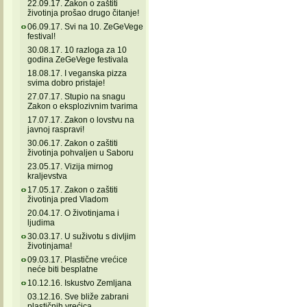
22.09.17. Zakon o zaštiti
životinja prošao drugo čitanje!
06.09.17. Svi na 10. ZeGeVege
festival!
30.08.17. 10 razloga za 10
godina ZeGeVege festivala
18.08.17. I veganska pizza
svima dobro pristaje!
27.07.17. Stupio na snagu
Zakon o eksplozivnim tvarima
17.07.17. Zakon o lovstvu na
javnoj raspravi!
30.06.17. Zakon o zaštiti
životinja pohvaljen u Saboru
23.05.17. Vizija mirnog
kraljevstva
17.05.17. Zakon o zaštiti
životinja pred Vladom
20.04.17. O životinjama i
ljudima
30.03.17. U suživotu s divljim
životinjama!
09.03.17. Plastične vrećice
neće biti besplatne
10.12.16. Iskustvo Zemljana
03.12.16. Sve bliže zabrani
plastičnih vrećica