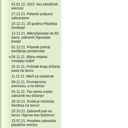
01.01.22. 2022. bez plastičnih
vrećica!
27.12.21. Petarde potpuno
zabranjene
15.12.21. 20 godina Prijatelja
životinja!
13.12.21. Mikročipiranje do 60.
dana, zabraniti žigosanje
konja!
01.12.21. Prijavite policiji
korištenje pirotehnike
26.11.21. Biljna mlijeka
osvajaju svijet!
25.11.21. Početak kraja držanju
pasa na lancu
11.11.21. Marš za opstanak
08.11.21. Promijenimo
prehranu, a ne klimu!
04.11.21. Tko nema uvjete -
zabraniti mu držanje!
28.10.21. Dosta je mučenja
životinja na lancu!
25.10.21. Zabraniti pse na
lancu i tigrove kao ljubimce!
15.07.21. Hrvatska zabranila
plastične vrećice