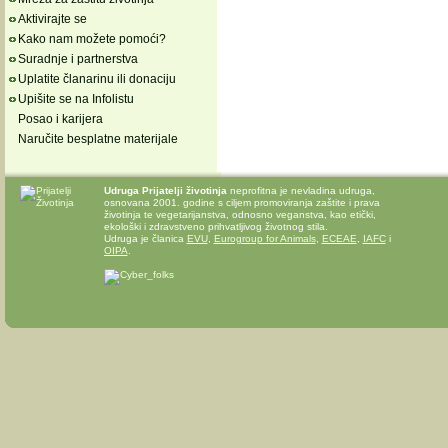
Aktivirajte se
Kako nam možete pomoći?
Suradnje i partnerstva
Uplatite članarinu ili donaciju
Upišite se na Infolistu
Posao i karijera
Naručite besplatne materijale
Udruga Prijatelji životinja
neprofitna je nevladina udruga,
osnovana 2001. godine s ciljem promoviranja zaštite i prava
životinja te vegetarijanstva, odnosno veganstva, kao etički,
ekološki i zdravstveno prihvatljivog životnog stila.
Udruga je članica
EVU
,
Eurogroup for Animals
,
ECEAE
,
IAFC
i
OIPA
.