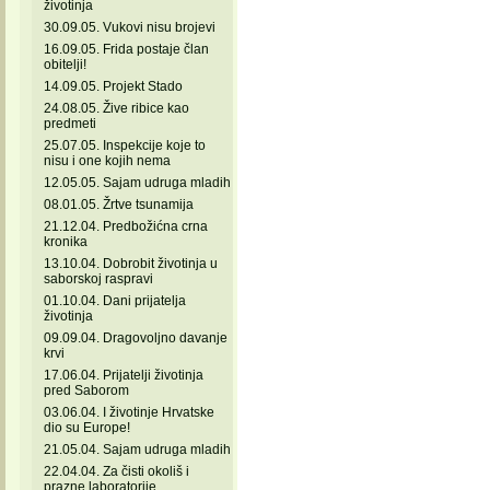
životinja
30.09.05. Vukovi nisu brojevi
16.09.05. Frida postaje član
obitelji!
14.09.05. Projekt Stado
24.08.05. Žive ribice kao
predmeti
25.07.05. Inspekcije koje to
nisu i one kojih nema
12.05.05. Sajam udruga mladih
08.01.05. Žrtve tsunamija
21.12.04. Predbožićna crna
kronika
13.10.04. Dobrobit životinja u
saborskoj raspravi
01.10.04. Dani prijatelja
životinja
09.09.04. Dragovoljno davanje
krvi
17.06.04. Prijatelji životinja
pred Saborom
03.06.04. I životinje Hrvatske
dio su Europe!
21.05.04. Sajam udruga mladih
22.04.04. Za čisti okoliš i
prazne laboratorije