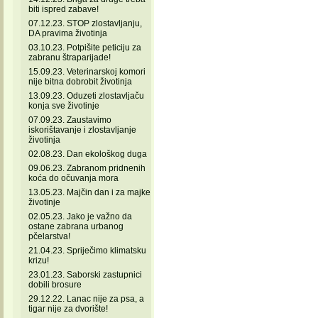
biti ispred zabave!
07.12.23. STOP zlostavljanju,
DA pravima životinja
03.10.23. Potpišite peticiju za
zabranu štraparijade!
15.09.23. Veterinarskoj komori
nije bitna dobrobit životinja
13.09.23. Oduzeti zlostavljaču
konja sve životinje
07.09.23. Zaustavimo
iskorištavanje i zlostavljanje
životinja
02.08.23. Dan ekološkog duga
09.06.23. Zabranom pridnenih
koća do očuvanja mora
13.05.23. Majčin dan i za majke
životinje
02.05.23. Jako je važno da
ostane zabrana urbanog
pčelarstva!
21.04.23. Spriječimo klimatsku
krizu!
23.01.23. Saborski zastupnici
dobili brosure
29.12.22. Lanac nije za psa, a
tigar nije za dvorište!