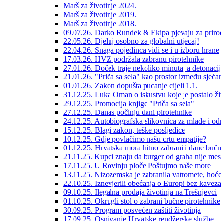
Marš za životinje 2024.
Marš za životinje 2019.
Marš za životinje 2018.
09.07.26. Darko Rundek & Ekipa pjevaju za prirodu
22.05.26. Djeluj osobno za globalni utjecaj!
22.04.26. Snaga pojedinca vidi se i u izboru hrane
17.03.26. HVZ podržala zabranu pirotehnike
27.01.26. Doček traje nekoliko minuta, a detonacij
21.01.26. "Priča sa sela" kao prostor između sjećan
01.01.26. Zakon dopušta pucanje cijeli 1.1.
31.12.25. Luka Oman o iskustvu koje je postalo ži
29.12.25. Promocija knjige "Priča sa sela"
27.12.25. Danas počinju dani pirotehnike
24.12.25. Autobiografska slikovnica za mlade i od
15.12.25. Blagi zakon, teške posljedice
10.12.25. Gdje povlačimo našu crtu empatije?
01.12.25. Hrvatska mora hitno zabraniti dane bučn
21.11.25. Kupci znaju da burger od graha nije mes
17.11.25. U Rovinju ploče Poštujmo naše more
13.11.25. Nizozemska je zabranila vatromete, hoće 
22.10.25. Iznevjerili obećanja o Europi bez kaveza
09.10.25. Ilegalna prodaja životinja na Trešnjevci
01.10.25. Okrugli stol o zabrani bučne pirotehnike
30.09.25. Program posvećen zaštiti životinja
17.09.25. Osnivanje Hrvatske rendžerske službe