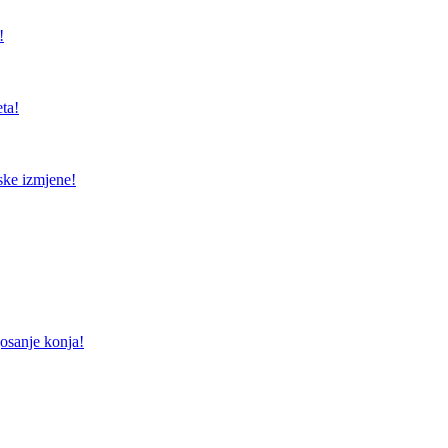
!
ta!
ske izmjene!
gosanje konja!