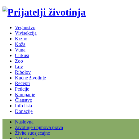
Veganstvo
Vivisekcija
Krzno
Koža
Vuna
Cirkusi
Zoo
Lov
Ribolov
Kućne životinje
Recepti
Peticije
Kampanje
Članstvo
Info lista
Donacije
Naslovna
Životinje i njihova prava
Živite suosjećajno
Aktivizam