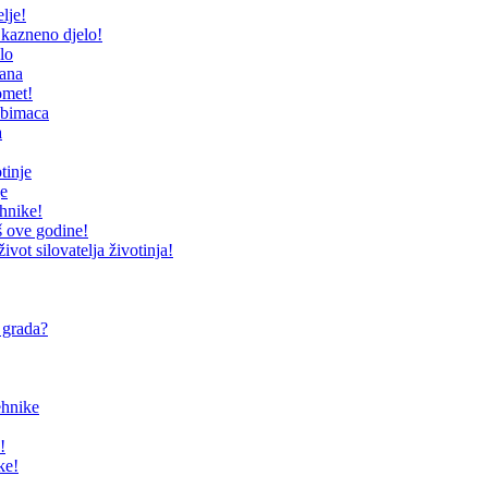
lje!
 kazneno djelo!
lo
dana
omet!
jubimaca
a
tinje
je
hnike!
š ove godine!
ivot silovatelja životinja!
u grada?
ehnike
!
ke!