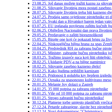
23.08.25. Još danas možete tražiti kaznu za silovate
21.08.25. Silovanje životinja mora postati zasebno
28.07.25. Silovanje životinja treba biti kazneno dje
24.07.25. Prodaja samo svjetlosne pirotehnike tri 
15.07.25. Svaki dan u Hrvatskoj barem jedan vatr
03.07.25. EU izglasala povijesnu zaštitu kućnih l
02.06.25. Obilježen Nacionalni dan prava životinj
29.05.25. Predavanje o zaštiti bioraznolikosti
15.05.25. Birajte one koji će pokazati brigu za živo
22.04.25. Niskougljična biljna hrana za spas Zeml
10.04.25. Predsjednik RH za zabranu bučne pirote
21.03.25. Ministre, zabranite bučnu pirotehniku jo
18.03.25. Tražimo izuzeće suca koji štiti obiteljski ž
28.02.25. Ukidanje PDV-a na biljne namirnice
18.02.25. Silovanje zasebno kazneno djelo!
05.02.25. Kako ljudima približiti karnizam
03.02.25. Pridonosi li golublja krv ljepšem izgled
22.01.25. Oznaka za spasonosno kultivirano meso
20.01.25. Melanie Joy dolazi u Zagreb
14.01.25. 35 000 potpisa za zabranu pirotehnike
09.01.25. Više od 10 000 potpisa za zabranu pirot
03.01.25. Strogo zabraniti bučnu pirotehniku!
30.12.24. Platnene torbe umjesto plastičnih vrećica
27.12.24. Petarde zabranjene, slavite bez pirotehni
12.12.24. Novi dokumentarac "Christspiracy