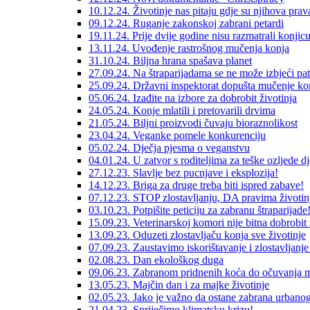
10.12.24. Životinje nas pitaju gdje su njihova prav
09.12.24. Ruganje zakonskoj zabrani petardi
19.11.24. Prije dvije godine nisu razmatrali konjic
13.11.24. Uvođenje rastrošnog mučenja konja
31.10.24. Biljna hrana spašava planet
27.09.24. Na štraparijadama se ne može izbjeći pat
25.09.24. Državni inspektorat dopušta mučenje ko
05.06.24. Izađite na izbore za dobrobit životinja
24.05.24. Konje mlatili i pretovarili drvima
21.05.24. Biljni proizvodi čuvaju bioraznolikost
23.04.24. Veganke pomele konkurenciju
05.02.24. Dječja pjesma o veganstvu
04.01.24. U zatvor s roditeljima za teške ozljede d
27.12.23. Slavlje bez pucnjave i eksplozija!
14.12.23. Briga za druge treba biti ispred zabave!
07.12.23. STOP zlostavljanju, DA pravima životin
03.10.23. Potpišite peticiju za zabranu štraparijade
15.09.23. Veterinarskoj komori nije bitna dobrobit 
13.09.23. Oduzeti zlostavljaču konja sve životinje
07.09.23. Zaustavimo iskorištavanje i zlostavljanje
02.08.23. Dan ekološkog duga
09.06.23. Zabranom pridnenih koća do očuvanja 
13.05.23. Majčin dan i za majke životinje
02.05.23. Jako je važno da ostane zabrana urbanog
21.04.23. Spriječimo klimatsku krizu!