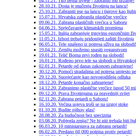
04.11.21. Tko nema uvjete - zabraniti mu držanje!
28.10.21. Dosta je mučenja životinja na lancu!
25.10.21. Zabraniti pse na lancu i tigrove kao ljub
15.07.21. Hrvatska zabranila plastične vrećice
09.06.21. Zabrana plastičnih vrećica u Saboru
04.06.21. Sprječavanje klimatskih promjena
15.05.21. Italija zabranjuje trgovinu egzotičnim ži
11.05.21. Izbori trebaju pridonijeti zaštiti životinja
06.05.21. Tele spašeno iz potresa uživa na slobodi
19.04.21. Zemlju možemo spasiti veganstvom
19.01.21. Telić Borna prvi rođen na slobodi!
16.01.21. Rođeno prvo tele na slobodi u Hrvatskoj
02.01.21. Petarde od danas zakonom zabranjene!
30.12.20. Pomoći stradalima od potresa umjesto pe
29.12.20. Suosjećanje kao novogodišnja odluka
18.12.20. Petarde konačno zabranjene!
14.12.20. Zabranimo plastične vrećice ispod 50 m
09.12.20. Prava životinjama za pravedniji svijet
02.11.20. Zabrana petardi u Saboru!
16.10.20. Većina usjeva troši se na uzgoj stoke
01.10.20. Budite njihov glas!
28.08.20. Za budućnost bez specizma
03.08.20. Pobjegla zmija? Ne bi niti trebala biti lj
06.03.20. 10 ministarstava za zabranu petardi!
06.02.20. Predano 60 000 potpisa protiv petardi!