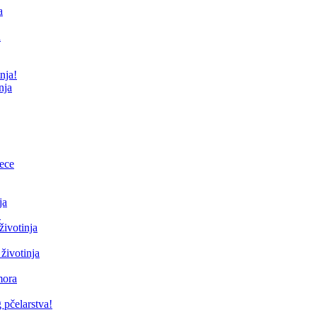
a
u
nja!
nja
jece
ja
!
životinja
 životinja
mora
 pčelarstva!