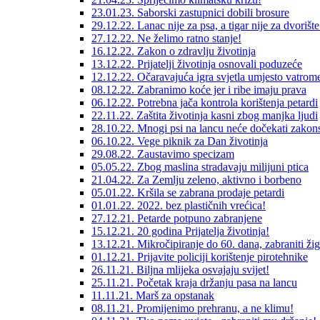
23.01.23. Saborski zastupnici dobili brosure
29.12.22. Lanac nije za psa, a tigar nije za dvorište
27.12.22. Ne želimo ratno stanje!
16.12.22. Zakon o zdravlju životinja
13.12.22. Prijatelji životinja osnovali poduzeće
12.12.22. Očaravajuća igra svjetla umjesto vatrome
08.12.22. Zabranimo koće jer i ribe imaju prava
06.12.22. Potrebna jača kontrola korištenja petardi
22.11.22. Zaštita životinja kasni zbog manjka ljudi
28.10.22. Mnogi psi na lancu neće dočekati zakon
06.10.22. Vege piknik za Dan životinja
29.08.22. Zaustavimo specizam
05.05.22. Zbog maslina stradavaju milijuni ptica
21.04.22. Za Zemlju zeleno, aktivno i borbeno
05.01.22. Kršila se zabrana prodaje petardi
01.01.22. 2022. bez plastičnih vrećica!
27.12.21. Petarde potpuno zabranjene
15.12.21. 20 godina Prijatelja životinja!
13.12.21. Mikročipiranje do 60. dana, zabraniti ži
01.12.21. Prijavite policiji korištenje pirotehnike
26.11.21. Biljna mlijeka osvajaju svijet!
25.11.21. Početak kraja držanju pasa na lancu
11.11.21. Marš za opstanak
08.11.21. Promijenimo prehranu, a ne klimu!