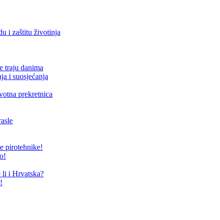
 i zaštitu životinja
e traju danima
ja i suosjećanja
votna prekretnica
rasle
e pirotehnike!
o!
li i Hrvatska?
!