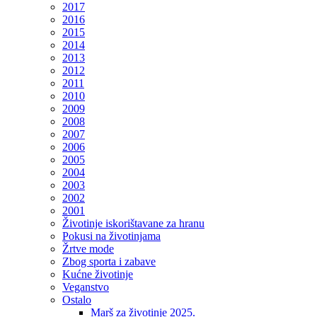
2017
2016
2015
2014
2013
2012
2011
2010
2009
2008
2007
2006
2005
2004
2003
2002
2001
Životinje iskorištavane za hranu
Pokusi na životinjama
Žrtve mode
Zbog sporta i zabave
Kućne životinje
Veganstvo
Ostalo
Marš za životinje 2025.